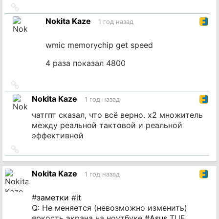
Ссылка
на
Nokita Kaze
1 год назад
источник
wmic memorychip get speed
4 раза показал 4800
Ссылка
на
Nokita Kaze
1 год назад
источник
чатгпт сказал, что всё верно. x2 множитель
между реальной тактовой и реальной
эффективной
Ссылка
на
источник
Nokita Kaze
1 год назад
#
заметки
#
it
Q: Не меняется (невозможно изменить)
яркость экрана на ноутбуке #
Asus
TUF