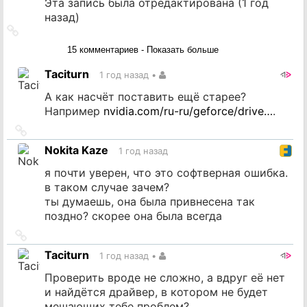
Эта запись была отредактирована (
1 год
назад
)
Ссылка
на
15 комментариев - Показать больше
источник
Taciturn
1 год назад
•
А как насчёт поставить ещё старее?
Например
nvidia.com/ru-ru/geforce/drive…
.
Ссылка
на
Nokita Kaze
1 год назад
источник
я почти уверен, что это софтверная ошибка.
в таком случае зачем?
ты думаешь, она была привнесена так
поздно? скорее она была всегда
Ссылка
на
Taciturn
1 год назад
•
источник
Проверить вроде не сложно, а вдруг её нет
и найдётся драйвер, в котором не будет
мешающих тебе проблем?