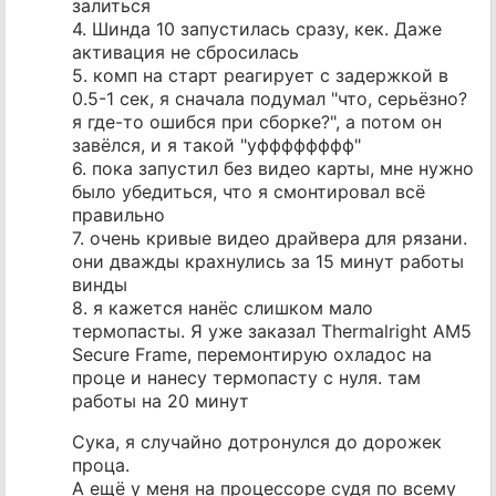
залиться
4. Шинда 10 запустилась сразу, кек. Даже
активация не сбросилась
5. комп на старт реагирует с задержкой в
0.5-1 сек, я сначала подумал "что, серьёзно?
я где-то ошибся при сборке?", а потом он
завёлся, и я такой "уфффффффф"
6. пока запустил без видео карты, мне нужно
было убедиться, что я смонтировал всё
правильно
7. очень кривые видео драйвера для рязани.
они дважды крахнулись за 15 минут работы
винды
8. я кажется нанёс слишком мало
термопасты. Я уже заказал Thermalright AM5
Secure Frame, перемонтирую охладос на
проце и нанесу термопасту с нуля. там
работы на 20 минут
Сука, я случайно дотронулся до дорожек
проца.
А ещё у меня на процессоре судя по всему