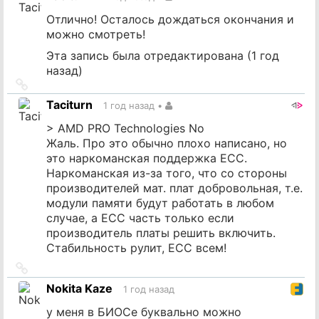
источник
Отлично! Осталось дождаться окончания и
можно смотреть!
Эта запись была отредактирована (
1 год
назад
)
Ссылка
на
Taciturn
1 год назад
•
источник
> AMD PRO Technologies No
Жаль. Про это обычно плохо написано, но
это наркоманская поддержка ECC.
Наркоманская из-за того, что со стороны
производителей мат. плат добровольная, т.е.
модули памяти будут работать в любом
случае, а ECC часть только если
производитель платы решить включить.
Стабильность рулит, ECC всем!
Ссылка
на
Nokita Kaze
1 год назад
источник
у меня в БИОСе буквально можно