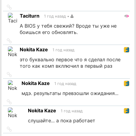
Ссылка
на
Taciturn
1 год назад
•
источник
А BIOS у тебя свежий? Вроде ты уже не
боишься его обновлять.
Ссылка
на
Nokita Kaze
1 год назад
источник
это буквально первое что я сделал после
того как комп вкллючил в первый раз
Ссылка
на
Nokita Kaze
1 год назад
источник
мдэ. результаты превзошли ожидания...
Ссылка
на
Nokita Kaze
1 год назад
источник
слушайте... а пока работает
Ссылка
на