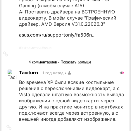
Gaming (в моём случае A15).
A: Поставить драйвера на ВСТРОЕННУЮ
видеокарту. В моём случае "Графический
драйвер. AMD Версия V31.0.22026.3"
asus.com/ru/supportonly/fa506n…
#
it
#
заметки
#
asus
Ссылка
на
4 комментариев - Показать больше
источник
Taciturn
1 год назад
•
Во времена XP были всякие костыльные
решения с переключениями видеокарт, а с
Vista сделали штатную возможность вывода
изображения с одной видеокарты через
другую. И на практике монитор в ноутбуках
подключают всегда через встроенную, а с
внешней иногда добавляют изображение.
Ссылка