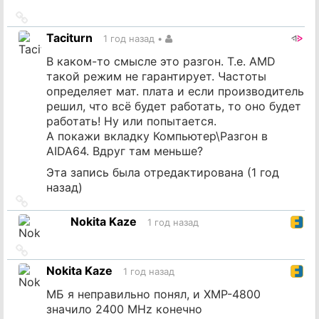
Ссылка
на
Taciturn
1 год назад
•
источник
В каком-то смысле это разгон. Т.е. AMD
такой режим не гарантирует. Частоты
определяет мат. плата и если производитель
решил, что всё будет работать, то оно будет
работать! Ну или попытается.
А покажи вкладку Компьютер\Разгон в
AIDA64. Вдруг там меньше?
Эта запись была отредактирована (
1 год
назад
)
Ссылка
на
Nokita Kaze
1 год назад
источник
Ссылка
на
Nokita Kaze
1 год назад
источник
МБ я неправильно понял, и XMP-4800
значило 2400 MHz конечно