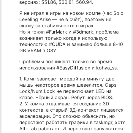
версиях: 551.86, 560.81, 560.94.
Я не играл в игры на новом компе (час Solo
Leveling Arise — не в счёт), поэтому не
скажу за стабильность в играх.
Но я гонял #
FurMark
и #
3dmark
, проблема
возникает только когда я использую
технологию #
CUDA
и занимаю больше 8-10
GB VRAM в ОЗУ.
Проблемы возникают только во время
использования #
EasyDiffusion
и kohya_ss.
1. Комп зависает мордой на минуту-две,
мышь некоторое время шевелится. Caps
Lock/Num Lock не переключает LED на
клаве. Чёрный экран. Ребут через BIOS.
2. У компа отваливается создание 3D
контекста, а старый 3Д-контекст лишается
акселерации. Это сложно объяснить, но
перестают работать графики в taskmgr, хотя
Alt+Tab работает. И перестают запускаться