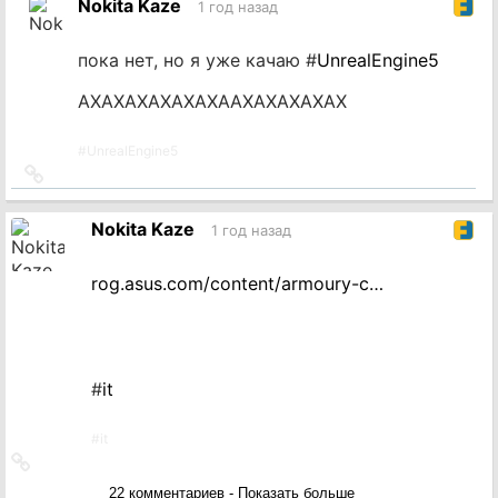
Nokita Kaze
1 год назад
источник
пока нет, но я уже качаю #
UnrealEngine5
АХАХАХАХАХАХААХАХАХАХАХ
#
UnrealEngine5
Ссылка
на
источник
Nokita Kaze
1 год назад
rog.asus.com/content/armoury-c…
#
it
#
it
Ссылка
на
22 комментариев - Показать больше