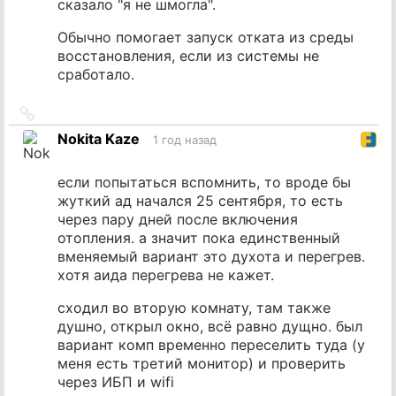
сказало "я не шмогла".
Обычно помогает запуск отката из среды
восстановления, если из системы не
сработало.
Ссылка
на
Nokita Kaze
1 год назад
источник
если попытаться вспомнить, то вроде бы
жуткий ад начался 25 сентября, то есть
через пару дней после включения
отопления. а значит пока единственный
вменяемый вариант это духота и перегрев.
хотя аида перегрева не кажет.
сходил во вторую комнату, там также
душно, открыл окно, всё равно дущно. был
вариант комп временно переселить туда (у
меня есть третий монитор) и проверить
через ИБП и wifi