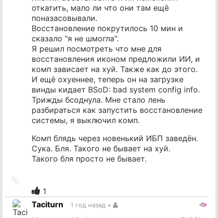
откатить, мало ли что они там ещё
поназасовывали.
Восстановление покрутилось 10 мин и
сказало "я не шмогла".
Я решил посмотреть что мне для
восстановления иконом предложили ИИ, и
комп зависает на хуй. Также как до этого.
И ещё охуеннее, теперь он на загрузке
винды кидает BSoD: bad system config info.
Трижды бсоднула. Мне стало лень
разбираться как запустить восстановление
системы, я выключил комп.
Комп блядь через новенький ИБП заведён.
Сука. Бля. Такого не бывает на хуй.
Такого бля просто не бывает.
Ссылка
на
1
источник
Taciturn
1 год назад
•