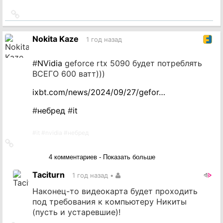
Ссылка
на
источник
Nokita Kaze
1 год назад
#
NVidia
geforce rtx 5090 будет потреблять
ВСЕГО 600 ватт)))
ixbt.com/news/2024/09/27/gefor…
#
небред
#
it
#
it
#
nvidia
#
небред
Ссылка
на
4 комментариев - Показать больше
источник
Taciturn
1 год назад
•
Наконец-то видеокарта будет проходить
под требования к компьютеру Никиты
(пусть и устаревшие)!