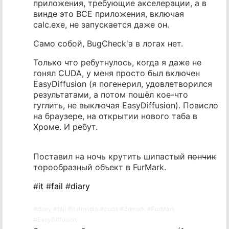
приложения, требующие акселерации, а в
винде это ВСЕ приложения, включая
calc.exe, не запускается даже он.
Само собой, BugCheck'а в логах нет.
Только что ребутнулось, когда я даже не
гонял CUDA, у меня просто был включен
EasyDiffusion (я погенерил, удовлетворился
результатами, а потом пошёл кое-что
гуглить, не выключая EasyDiffusion). Повисло
на браузере, на открытии нового таба в
Хроме. И ребут.
Поставил на ночь крутить шипастый
пончик
торообразный объект в FurMark.
#
it
#
fail
#
diary
#
diary
#
fail
#
it
#
nvidia
#
cuda
#
3dmark
#
FurMark
#
EasyDiffusion