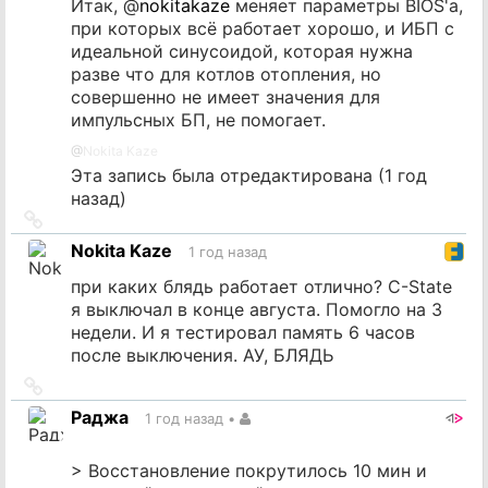
Итак,
@
nokitakaze
меняет параметры BIOS'а,
при которых всё работает хорошо, и ИБП с
идеальной синусоидой, которая нужна
разве что для котлов отопления, но
совершенно не имеет значения для
импульсных БП, не помогает.
@
Nokita Kaze
Эта запись была отредактирована (
1 год
назад
)
Ссылка
на
Nokita Kaze
1 год назад
источник
при каких блядь работает отлично? C-State
я выключал в конце августа. Помогло на 3
недели. И я тестировал память 6 часов
после выключения. АУ, БЛЯДЬ
Ссылка
на
Раджа
1 год назад
•
источник
> Восстановление покрутилось 10 мин и