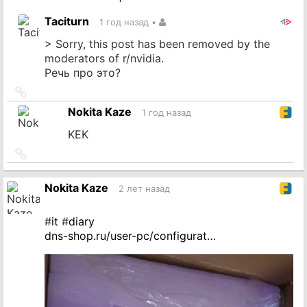
источник
Taciturn
1 год назад
•
> Sorry, this post has been removed by the
moderators of r/nvidia.
Речь про это?
Ссылка
на
Nokita Kaze
1 год назад
источник
KEK
Ссылка
на
источник
Nokita Kaze
2 лет назад
#
it
#
diary
dns-shop.ru/user-pc/configurat…