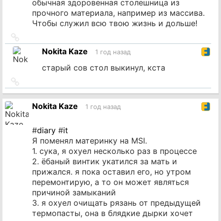
обычная здоровенная столешница из
прочного материала, например из массива.
Чтобы служил всю твою жизнь и дольше!
Ссылка
на
Nokita Kaze
1 год назад
источник
старый сов стол выкинул, кста
Ссылка
на
источник
Nokita Kaze
1 год назад
#
diary
#
it
Я поменял материнку на MSI.
1. сука, я охуел несколько раз в процессе
2. ёбаный винтик укатился за мать и
прижался. я пока оставил его, но утром
перемонтирую, а то он может являться
причиной замыканий
3. я охуел очищать рязань от предыдущей
термопасты, она в блядкие дырки хочет