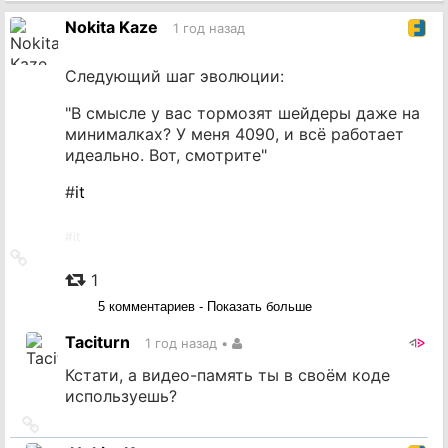
источник
Nokita Kaze
1 год назад
Следующий шаг эволюции:
"В смысле у вас тормозят шейдеры даже на
минималках? У меня 4090, и всё работает
идеально. Вот, смотрите"
#
it
#
it
Ссылка
на
1
источник
5 комментариев - Показать больше
Taciturn
1 год назад
•
Кстати, а видео-память ты в своём коде
используешь?
Ссылка
на