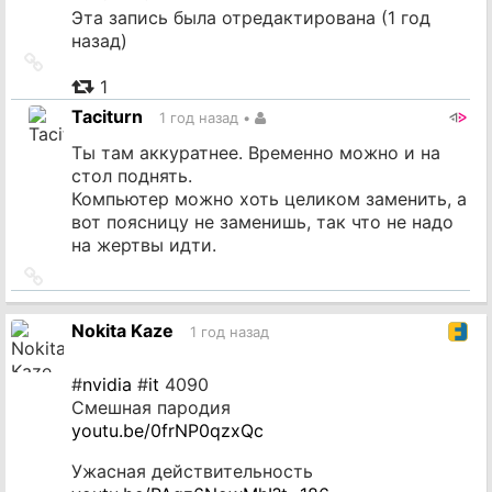
Эта запись была отредактирована (
1 год
назад
)
Ссылка
на
1
источник
Taciturn
1 год назад
•
Ты там аккуратнее. Временно можно и на
стол поднять.
Компьютер можно хоть целиком заменить, а
вот поясницу не заменишь, так что не надо
на жертвы идти.
Ссылка
на
источник
Nokita Kaze
1 год назад
#
nvidia
#
it
4090
Смешная пародия
youtu.be/0frNP0qzxQc
Ужасная действительность