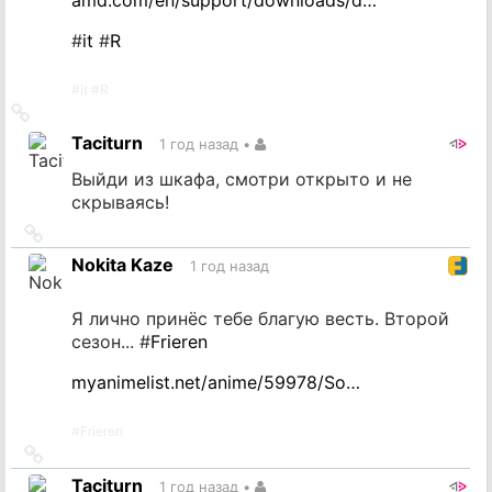
#
it
#
R
#
it
#
R
Ссылка
на
Taciturn
1 год назад
•
источник
Выйди из шкафа, смотри открыто и не
скрываясь!
Ссылка
на
Nokita Kaze
1 год назад
источник
Я лично принёс тебе благую весть. Второй
сезон... #
Frieren
myanimelist.net/anime/59978/So…
#
Frieren
Ссылка
на
Taciturn
1 год назад
•