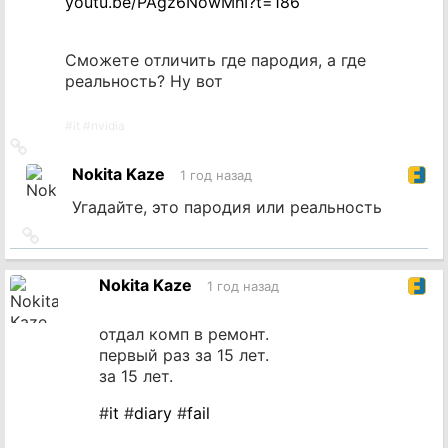
youtu.be/PAgz6NowMhI?t=186
Сможете отличить где пародия, а где
реальность? Ну вот
#
it
#
nvidia
Ссылка
на
Nokita Kaze
1 год назад
источник
Угадайте, это пародия или реальность
Ссылка
на
источник
Nokita Kaze
1 год назад
отдал комп в ремонт.
первый раз за 15 лет.
за 15 лет.
#
it
#
diary
#
fail