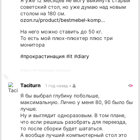
Я уже 12 месяцев не могу выкинуть старый
советский стол, но уже думаю над новым
столом на 180 см.
ozon.ru/product/bestmebel-komp…
На него можно ставить до 50 кг.
То есть мой плюх-плюхтер плюс три
монитора
#
прокрастинация
#
it
#
diary
#
diary
#
it
#
прокрастинация
Ссылка
на
Taciturn
1 год назад
•
источник
Я бы выбрал глубину побольше,
максимальную. Лично у меня 80, 90 было бы
лучше.
Ну и выглядит одноразовым. В том плане,
что если решишь разобрать для переезда,
то после сборки будет шататься.
А вообще лучший компьютерный стол это