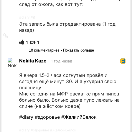
след от ожога, как вот тут:
#
diary
#
it
Эта запись была отредактирована (
1 год
назад
)
Ссылка
на
1
1
источник
18 комментариев - Показать больше
Nokita Kaze
1 год назад
Я вчера 1.5-2 часа согнутый провёл и
сегодня ещё минут 30. И я ухуярил свою
поясницу.
Мне сегодня на МФР-раскатке прям пипец
больно было. Больно даже тупо лежать на
спине (на жёстком ковре)
#
diary
#
здоровье
#
ЖалкийБелок
#
diary
#
здоровье
#
ЖалкийБелок