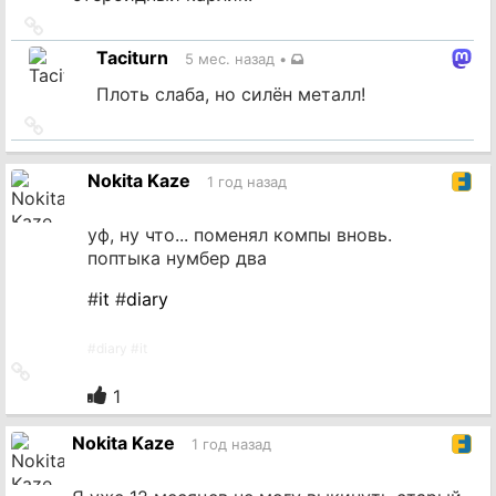
Ссылка
на
Taciturn
5 мес. назад
•
источник
Плоть слаба, но силён металл!
Ссылка
на
источник
Nokita Kaze
1 год назад
уф, ну что... поменял компы вновь.
поптыка нумбер два
#
it
#
diary
#
diary
#
it
Ссылка
на
1
источник
Nokita Kaze
1 год назад