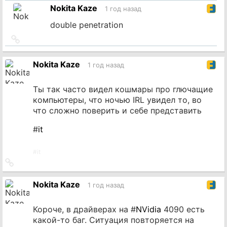
на
Nokita Kaze
1 год назад
источник
double penetration
Ссылка
на
источник
Nokita Kaze
1 год назад
Ты так часто видел кошмары про глючащие
компьютеры, что ночью IRL увидел то, во
что сложно поверить и себе представить
#
it
#
it
Ссылка
на
источник
Nokita Kaze
1 год назад
Короче, в драйверах на #
NVidia
4090 есть
какой-то баг. Ситуация повторяется на