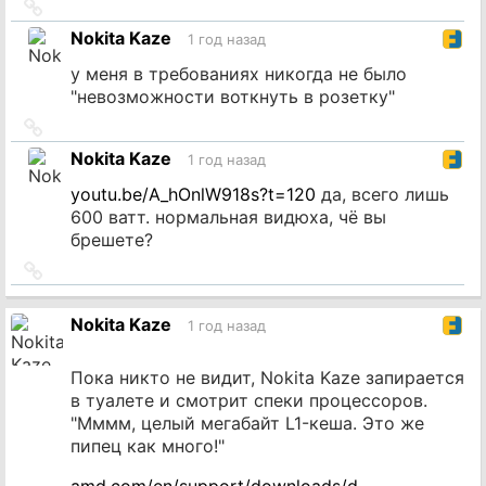
Ссылка
на
Nokita Kaze
1 год назад
источник
у меня в требованиях никогда не было
"невозможности воткнуть в розетку"
Ссылка
на
Nokita Kaze
1 год назад
источник
youtu.be/A_hOnlW918s?t=120
да, всего лишь
600 ватт. нормальная видюха, чё вы
брешете?
Ссылка
на
источник
Nokita Kaze
1 год назад
Пока никто не видит, Nokita Kaze запирается
в туалете и смотрит спеки процессоров.
"Мммм, целый мегабайт L1-кеша. Это же
пипец как много!"
amd.com/en/support/downloads/d…