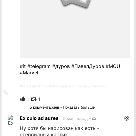
#
it
#
telegram
#
дуров
#
ПавелДуров
#
MCU
#
Marvel
#
telegram
#
marvel
#
it
#
дуров
#
ПавелДуров
#
MCU
Ссылка
на
1
1
источник
5 комментариев - Показать больше
Ex culo ad aures
5 мес. назад
•
Ну хотя бы нарисован как есть -
стероидный карлик.