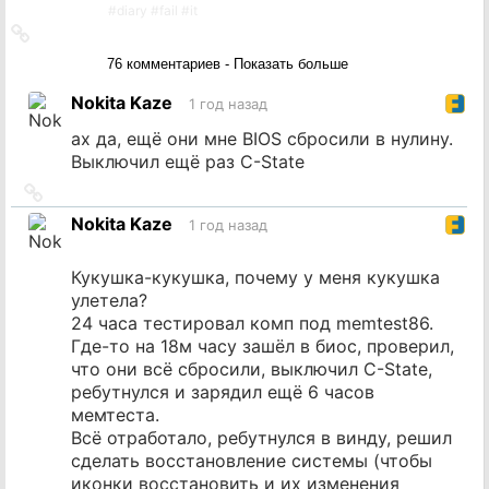
#
diary
#
fail
#
it
Ссылка
на
76 комментариев - Показать больше
источник
Nokita Kaze
1 год назад
ах да, ещё они мне BIOS сбросили в нулину.
Выключил ещё раз C-State
Ссылка
на
Nokita Kaze
1 год назад
источник
Кукушка-кукушка, почему у меня кукушка
улетела?
24 часа тестировал комп под memtest86.
Где-то на 18м часу зашёл в биос, проверил,
что они всё сбросили, выключил C-State,
ребутнулся и зарядил ещё 6 часов
мемтеста.
Всё отработало, ребутнулся в винду, решил
сделать восстановление системы (чтобы
иконки восстановить и их изменения