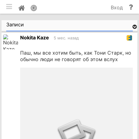
мобильная версия
П
Мой
Вход
и
профиль
до
Записи
Nokita Kaze
5 мес. назад
Паш, мы все хотим быть, как Тони Старк, но
обычно люди не говорят об этом вслух