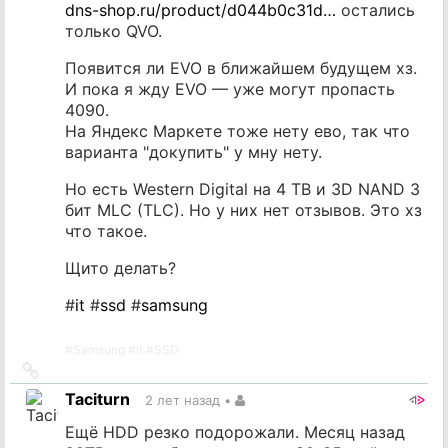
dns-shop.ru/product/d044b0c31d…
остались
только QVO.
Появится ли EVO в ближайшем будущем хз.
И пока я жду EVO — уже могут пропасть
4090.
На Яндекс Маркете тоже нету ево, так что
варианта "докупить" у мну нету.
Но есть Western Digital на 4 TB и 3D NAND 3
бит MLC (TLC). Но у них нет отзывов. Это хз
что такое.
Щито делать?
#
it
#
ssd
#
samsung
#
Samsung
#
it
#
SSD
Ссылка
на
Taciturn
2 лет назад
•
источник
Ещё HDD резко подорожали. Месяц назад