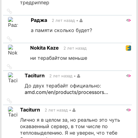
тредриппер
Ссылка
на
Раджа
2 лет назад
•
источник
а памяти сколько будет?
Ссылка
на
Nokita Kaze
2 лет назад
источник
ни терабайтом меньше
Ссылка
на
Taciturn
2 лет назад
•
источник
До двух терабайт официально:
amd.com/en/products/processors…
Ссылка
на
Taciturn
2 лет назад
•
источник
Лично я в целом за, но реально это чуть
окаваенный сервер, в том числе по
тепловыделению. Я не уверен, что тебе