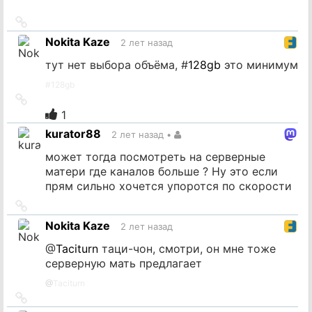
Ссылка
на
Nokita Kaze
2 лет назад
источник
тут нет выбора объёма, #
128gb
это минимум
#
128gb
Ссылка
на
1
источник
kurator88
2 лет назад
•
может тогда посмотреть на серверные
матери где каналов больше ? Ну это если
прям сильно хочется упоротся по скорости
Ссылка
на
Nokita Kaze
2 лет назад
источник
@
Taciturn
таци-чон, смотри, он мне тоже
серверную мать предлагает
@
Taciturn
Ссылка
на