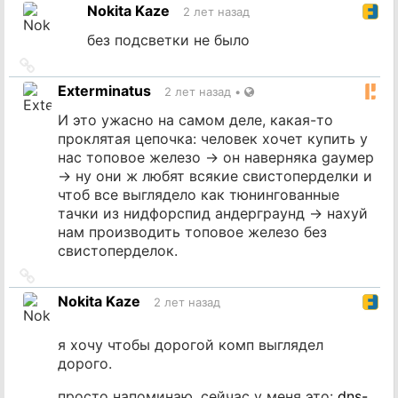
на
Nokita Kaze
2 лет назад
источник
без подсветки не было
Ссылка
на
Exterminatus
2 лет назад
•
источник
И это ужасно на самом деле, какая-то
проклятая цепочка: человек хочет купить у
нас топовое железо -> он наверняка gayмер
-> ну они ж любят всякие свистоперделки и
чтоб все выглядело как тюнингованные
тачки из нидфорспид андерграунд -> нахуй
нам производить топовое железо без
свистоперделок.
Ссылка
на
Nokita Kaze
2 лет назад
источник
я хочу чтобы дорогой комп выглядел
дорого.
просто напоминаю, сейчас у меня это:
dns-