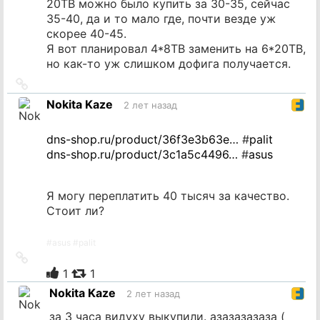
20TB можно было купить за 30-35, сейчас
35-40, да и то мало где, почти везде уж
скорее 40-45.
Я вот планировал 4*8TB заменить на 6*20TB,
но как-то уж слишком дофига получается.
Ссылка
на
Nokita Kaze
2 лет назад
источник
dns-shop.ru/product/36f3e3b63e…
#
palit
dns-shop.ru/product/3c1a5c4496…
#
asus
Я могу переплатить 40 тысяч за качество.
Стоит ли?
#
asus
#
palit
Ссылка
на
1
1
источник
Nokita Kaze
2 лет назад
за 3 часа видуху выкупили. азазазазаза (