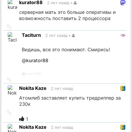
kurator88
2 лет назад
•
источник
серверная мать это больше оперативы и
возможность поставить 2 процессора
Ссылка
на
Taciturn
2 лет назад
•
источник
Видишь, все это понимают. Смирись!
@
kurator88
@
kurator88
Ссылка
на
Nokita Kaze
2 лет назад
источник
Атомлиб заставляет купить тредриппер за
230к
Ссылка
на
1
источник
Nokita Kaze
2 лет назад