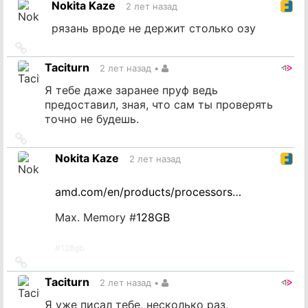
Nokita Kaze
2 лет назад
источник
рязань вроде не держит столько озу
Ссылка
на
Taciturn
2 лет назад
•
источник
Я тебе даже заранее пруф ведь
предоставил, зная, что сам ты проверять
точно не будешь.
Ссылка
на
Nokita Kaze
2 лет назад
источник
amd.com/en/products/processors…
Max. Memory #
128GB
#
128gb
Ссылка
на
Taciturn
2 лет назад
•
источник
Я уже писал тебе, несколько раз,