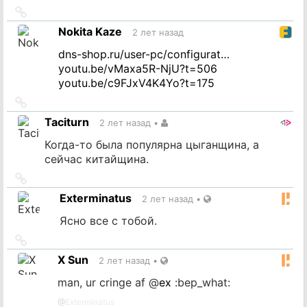
Ссылка
на
Nokita Kaze
2 лет назад
источник
dns-shop.ru/user-pc/configurat…
youtu.be/vMaxa5R-NjU?t=506
youtu.be/c9FJxV4K4Yo?t=175
Ссылка
на
Taciturn
2 лет назад
•
источник
Когда-то была популярна цыганщина, а
сейчас китайщина.
Ссылка
на
Exterminatus
2 лет назад
•
источник
Ясно все с тобой.
Ссылка
на
X Sun
2 лет назад
•
источник
man, ur cringe af
@
ex
:bep_what:
@
Exterminatus