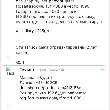
dns-shop.ru/user-pc/configurat…
Новая версия. Тут 4080 вместо 4090.
Говорят, что все 4090 пропали.
И SSD пропали, я их при покупке сниму,
куплю отдельно и отдельно сам смонтирую
#
it
#
diary
#
128gb
#
diary
#
it
#
128gb
Эта запись была отредактирована (
2 лет
назад
)
Ссылка
на
1
источник
Taciturn
2 лет назад
•
Маловато будет!
Лучше 4*48=192GB.
dns-shop.ru/product/cb4113f86e…
Вот пруф, что 192 будут работать:
rog-forum.asus.com/t5/amd-600-…
Ссылка
на