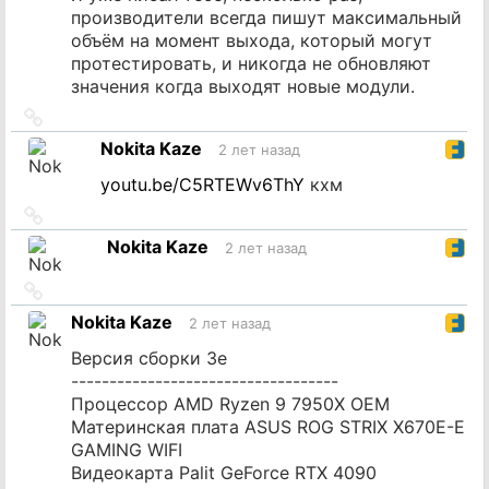
производители всегда пишут максимальный
объём на момент выхода, который могут
протестировать, и никогда не обновляют
значения когда выходят новые модули.
Ссылка
на
Nokita Kaze
2 лет назад
источник
youtu.be/C5RTEWv6ThY
кхм
Ссылка
на
Nokita Kaze
2 лет назад
источник
Ссылка
на
Nokita Kaze
2 лет назад
источник
Версия сборки 3e
-----------------------------------
Процессор AMD Ryzen 9 7950X OEM
Материнская плата ASUS ROG STRIX X670E-E
GAMING WIFI
Видеокарта Palit GeForce RTX 4090