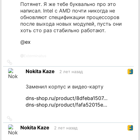
Потянет. Я же тебе буквально про это
написал. Intel с AMD почти никогда не
обновляют спецификации процессоров
после выхода новых модулей, пусть они
хоть сто раз стабильно работают.
@
ex
@
Exterminatus
Ссылка
на
Nokita Kaze
2 лет назад
источник
Заменил корпус и видео-карту
dns-shop.ru/product/8dfeba1507…
dns-shop.ru/product/fafa52015e…
Ссылка
на
Nokita Kaze
2 лет назад
источник