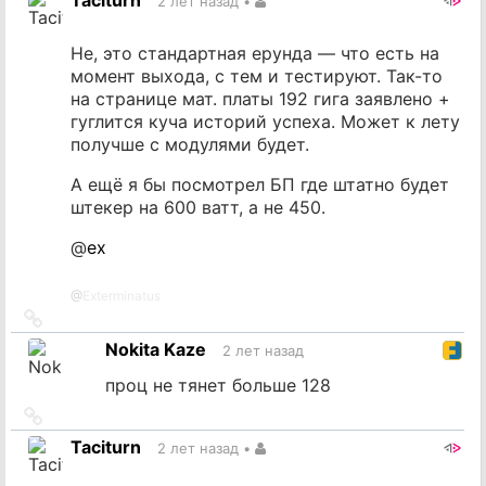
Taciturn
2 лет назад
•
источник
Не, это стандартная ерунда — что есть на
момент выхода, с тем и тестируют. Так-то
на странице мат. платы 192 гига заявлено +
гуглится куча историй успеха. Может к лету
получше с модулями будет.
А ещё я бы посмотрел БП где штатно будет
штекер на 600 ватт, а не 450.
@
ex
@
Exterminatus
Ссылка
на
Nokita Kaze
2 лет назад
источник
проц не тянет больше 128
Ссылка
на
Taciturn
2 лет назад
•
источник