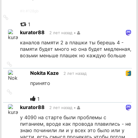
#
it
#
128gb
Ссылка
на
1
источник
kurator88
2 лет назад
•
каналов памяти 2 а плашки ты берешь 4 -
памяти будет много но она будет медленная,
возьми меньше плашек но каждую больше
Ссылка
на
Nokita Kaze
2 лет назад
источник
принято
Ссылка
на
1
источник
kurator88
2 лет назад
•
у 4090 на старте были проблемы с
питанием, вроде как провода плавились - не
знаю починили ли и у всех это было или у
части, есть смысл прочекать чтобы потом