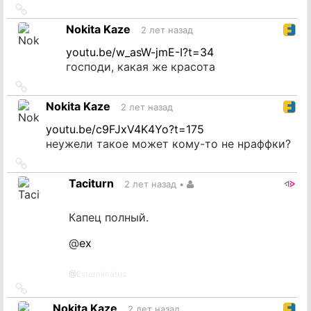
Ссылка
на
Nokita Kaze
2 лет назад
источник
youtu.be/w_asW-jmE-I?t=34
господи, какая же красота
Ссылка
на
Nokita Kaze
2 лет назад
источник
youtu.be/c9FJxV4K4Yo?t=175
неужели такое может кому-то не нраффки?
Ссылка
на
Taciturn
2 лет назад
•
источник
Капец полный.
@
ex
@
Exterminatus
Ссылка
на
Nokita Kaze
2 лет назад