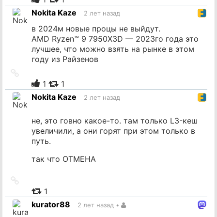
источник
Nokita Kaze
2 лет назад
в 2024м новые процы не выйдут.
AMD Ryzen™ 9 7950X3D — 2023го года это
лучшее, что можно взять на рынке в этом
году из Райзенов
Ссылка
на
1
1
источник
Nokita Kaze
2 лет назад
не, это говно какое-то. там только L3-кеш
увеличили, а они горят при этом только в
путь.
так что ОТМЕНА
Ссылка
на
1
источник
kurator88
2 лет назад
•