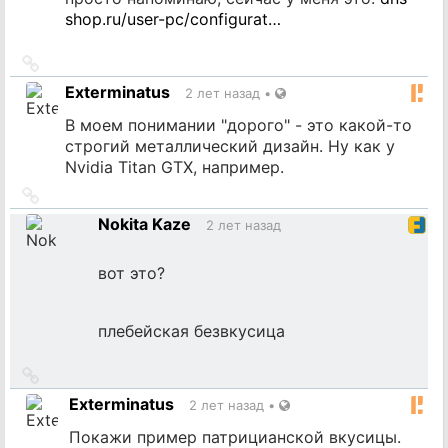
shop.ru/user-pc/configurat…
Ссылка
на
Exterminatus
2 лет назад
•
источник
В моем понимании "дорого" - это какой-то
строгий металлический дизайн. Ну как у
Nvidia Titan GTX, например.
Ссылка
на
Nokita Kaze
2 лет назад
источник
вот это?
плебейская безвкусица
Ссылка
на
Exterminatus
2 лет назад
•
источник
Покажи пример патрицианской вкусицы.