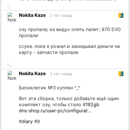
Ссылка
на
Nokita Kaze
2 лет назад
источник
озу пропала; из видух опять палит; 870 EVO
пропали
ссука. пока я рожал и закидывал деньги на
карту - запчасти пропали
Ссылка
на
Nokita Kaze
2 лет назад
источник
Бисиклетик №3 куплен ^_^
Вот эта сборка, только добавьте ещё один
комплект озу, чтобы стало #
192gb
dns-shop.ru/user-pc/configurat…
#
diary
#
it