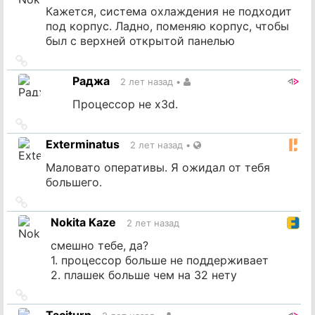
Кажется, система охлаждения не подходит
под корпус. Ладно, поменяю корпус, чтобы
был с верхней открытой панелью
Ссылка
на
Раджа
2 лет назад
•
источник
Процессор не x3d.
Ссылка
на
Exterminatus
2 лет назад
•
источник
Маловато оперативы. Я ожидал от тебя
большего.
Ссылка
на
Nokita Kaze
2 лет назад
источник
смешно тебе, да?
1. процессор больше не поддерживает
2. плашек больше чем на 32 нету
Ссылка
на