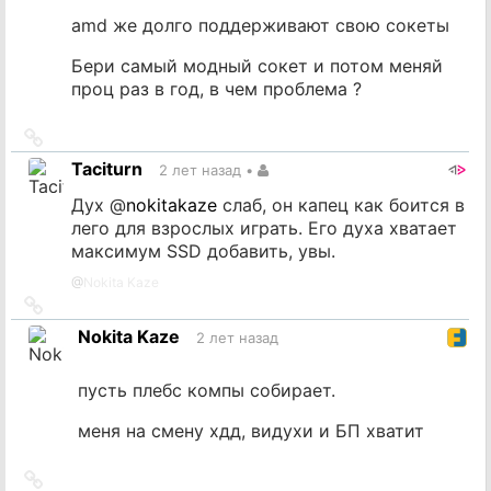
amd же долго поддерживают свою сокеты
Бери самый модный сокет и потом меняй
проц раз в год, в чем проблема ?
Ссылка
на
Taciturn
2 лет назад
•
источник
Дух
@
nokitakaze
слаб, он капец как боится в
лего для взрослых играть. Его духа хватает
максимум SSD добавить, увы.
@
Nokita Kaze
Ссылка
на
Nokita Kaze
2 лет назад
источник
пусть плебс компы собирает.
меня на смену хдд, видухи и БП хватит
Ссылка