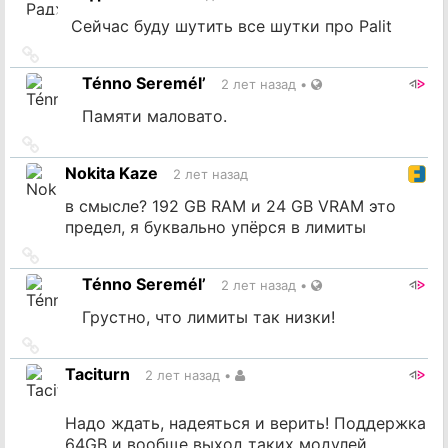
Сейчас буду шутить все шутки про Palit
Ссылка
на
Ténno Seremél’
2 лет назад
•
источник
Памяти маловато.
Ссылка
на
Nokita Kaze
2 лет назад
источник
в смысле? 192 GB RAM и 24 GB VRAM это
предел, я буквально упёрся в лимиты
Ссылка
на
Ténno Seremél’
2 лет назад
•
источник
Грустно, что лимиты так низки!
Ссылка
на
Taciturn
2 лет назад
•
источник
Надо ждать, надеяться и верить! Поддержка
64GB и вообще выход таких модулей