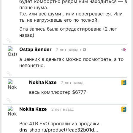
будет комфортно рядом ним находиться — в
плане шума.
Т.е. или всё шумит, или перегревается. Или
ты не нагружаешь его по полной.
Эта запись была отредактирована (
2 лет
назад
)
Ссылка
на
Ostap Bender
2 лет назад
•
источник
а ценник в деньгах можно посмотреть, а то
непонятно.
Ссылка
на
Nokita Kaze
2 лет назад
источник
весь комплюхтер $6777
Ссылка
на
Nokita Kaze
2 лет назад
источник
Все 4TB EVO пропали из продажи.
dns-shop.ru/product/fcac32b01d…