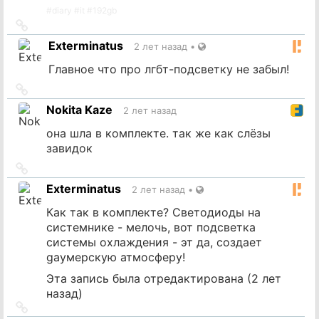
#
diary
#
it
#
192gb
Ссылка
на
Exterminatus
2 лет назад
•
источник
Главное что про лгбт-подсветку не забыл!
Ссылка
на
Nokita Kaze
2 лет назад
источник
она шла в комплекте. так же как слёзы
завидок
Ссылка
на
Exterminatus
2 лет назад
•
источник
Как так в комплекте? Светодиоды на
системнике - мелочь, вот подсветка
системы охлаждения - эт да, создает
gayмерскую атмосферу!
Эта запись была отредактирована (
2 лет
назад
)
Ссылка