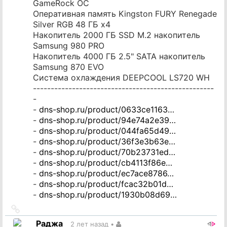
GameRock OC
Оперативная память Kingston FURY Renegade
Silver RGB 48 ГБ x4
Накопитель 2000 ГБ SSD M.2 накопитель
Samsung 980 PRO
Накопитель 4000 ГБ 2.5" SATA накопитель
Samsung 870 EVO
Система охлаждения DEEPCOOL LS720 WH
---------------------------------------------------
-
-
dns-shop.ru/product/0633ce1163…
-
dns-shop.ru/product/94e74a2e39…
-
dns-shop.ru/product/044fa65d49…
-
dns-shop.ru/product/36f3e3b63e…
-
dns-shop.ru/product/70b23731ed…
-
dns-shop.ru/product/cb4113f86e…
-
dns-shop.ru/product/ec7ace8786…
-
dns-shop.ru/product/fcac32b01d…
-
dns-shop.ru/product/1930b08d69…
Ссылка
на
Раджа
2 лет назад
•
источник