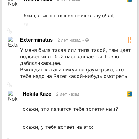
источник
блин, я мышь нашёл прикольную! #
it
#
it
Ссылка
на
Exterminatus
2 лет назад
•
источник
У меня была такая или типа такой, там цвет
подсветки любой настраивается. Говно
даблкликающее.
Выглядит кстати нихуя не gayмерско, это
тебе надо на Razer какой-нибудь смотреть.
Ссылка
на
Nokita Kaze
2 лет назад
источник
скажи, это кажется тебе эстетичныи?
скажи, у тебя встаёт на это: