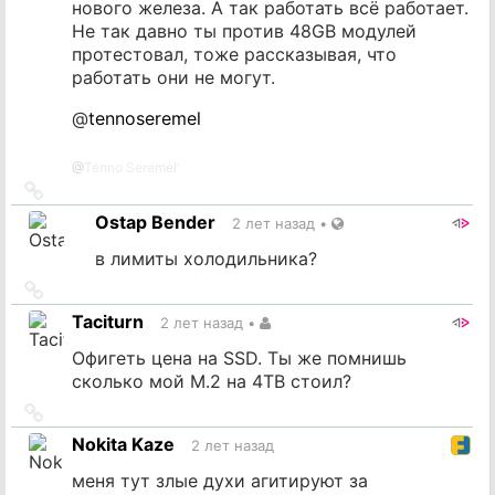
нового железа. А так работать всё работает.
Не так давно ты против 48GB модулей
протестовал, тоже рассказывая, что
работать они не могут.
@
tennoseremel
@
Ténno Seremél’
Ссылка
на
Ostap Bender
2 лет назад
•
источник
в лимиты холодильника?
Ссылка
на
Taciturn
2 лет назад
•
источник
Офигеть цена на SSD. Ты же помнишь
сколько мой M.2 на 4TB стоил?
Ссылка
на
Nokita Kaze
2 лет назад
источник
меня тут злые духи агитируют за