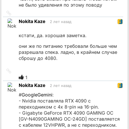
не было удивления по этому поводу
Ссылка
на
Nokita Kaze
2 лет назад
источник
кстати, да. хорошая заметка.
они же по питанию требовали больше чем
разрешала спека. ладно, в крайнем случае
сброшу до 4080.
Ссылка
на
1
источник
Nokita Kaze
2 лет назад
#
GoogleGemini
:
- Nvidia поставляла RTX 4090 с
переходником с 4х 8-pin на 16-pin.
- Gigabyte GeForce RTX 4090 GAMING OC
[GV-N4090GAMING OC-24GD] поставляется
с кабелем 12VHPWR, а не с переходником.