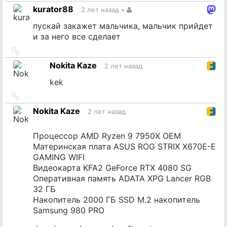
на
kurator88
2 лет назад
•
источник
пускай закажет мальчика, мальчик прийдет
и за него все сделает
Ссылка
на
Nokita Kaze
2 лет назад
источник
kek
Ссылка
на
Nokita Kaze
2 лет назад
источник
Процессор AMD Ryzen 9 7950X OEM
Материнская плата ASUS ROG STRIX X670E-E
GAMING WIFI
Видеокарта KFA2 GeForce RTX 4080 SG
Оперативная память ADATA XPG Lancer RGB
32 ГБ
Накопитель 2000 ГБ SSD M.2 накопитель
Samsung 980 PRO