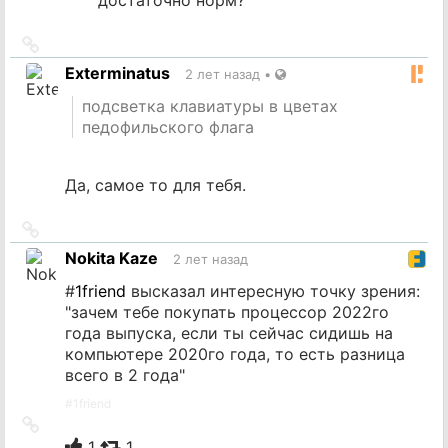
Ссылка
на
Exterminatus
2 лет назад
•
источник
подсветка клавиатуры в цветах
педофильского флага
Да, самое то для тебя.
Ссылка
на
Nokita Kaze
2 лет назад
источник
#
1friend
высказал интересную точку зрения:
"зачем тебе покупать процессор 2022го
года выпуска, если ты сейчас сидишь на
компьютере 2020го года, то есть разница
всего в 2 года"
#
1friend
Ссылка
на
1
1