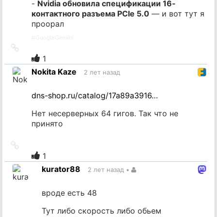
-
Nvidia обновила спецификации 16-
контактного разъема PCIe 5.0
— и вот тут я
проорал
#
GoogleGemini
Ссылка
на
1
источник
Nokita Kaze
2 лет назад
dns-shop.ru/catalog/17a89a3916…
Нет несерверных 64 гигов. Так что не
принято
Ссылка
на
1
источник
kurator88
2 лет назад
•
вроде есть 48
Тут либо скорость либо обьем