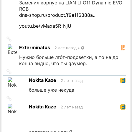
Заменил корпус на LIAN LI O11 Dynamic EVO
RGB
dns-shop.ru/product/f9e116388a…
youtu.be/vMaxa5R-NjU
Ссылка
на
Exterminatus
2 лет назад
•
источник
Нужно больше лгбт-подсветки, а то не до
конца видно, что ты gayмер.
Ссылка
на
Nokita Kaze
2 лет назад
источник
больше уже некуда
Ссылка
на
Nokita Kaze
2 лет назад
источник
достаточно норм?