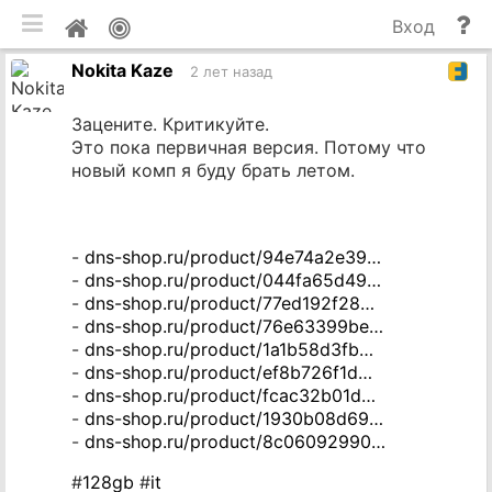
мобильная версия
П
Мой
Вход
и
профиль
Nokita Kaze
до
2 лет назад
Зацените. Критикуйте.
Это пока первичная версия. Потому что
новый комп я буду брать летом.
-
dns-shop.ru/product/94e74a2e39…
-
dns-shop.ru/product/044fa65d49…
-
dns-shop.ru/product/77ed192f28…
-
dns-shop.ru/product/76e63399be…
-
dns-shop.ru/product/1a1b58d3fb…
-
dns-shop.ru/product/ef8b726f1d…
-
dns-shop.ru/product/fcac32b01d…
-
dns-shop.ru/product/1930b08d69…
-
dns-shop.ru/product/8c06092990…
#
128gb
#
it