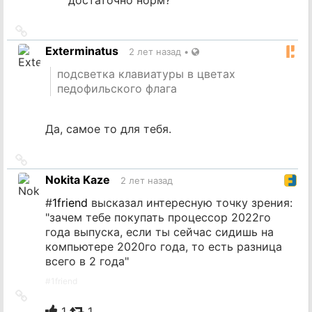
Ссылка
на
Exterminatus
2 лет назад
•
источник
подсветка клавиатуры в цветах
педофильского флага
Да, самое то для тебя.
Ссылка
на
Nokita Kaze
2 лет назад
источник
#
1friend
высказал интересную точку зрения:
"зачем тебе покупать процессор 2022го
года выпуска, если ты сейчас сидишь на
компьютере 2020го года, то есть разница
всего в 2 года"
#
1friend
Ссылка
на
1
1