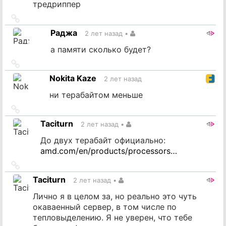
тредриппер
Ссылка
на
Раджа
2 лет назад
•
источник
а памяти сколько будет?
Ссылка
на
Nokita Kaze
2 лет назад
источник
ни терабайтом меньше
Ссылка
на
Taciturn
2 лет назад
•
источник
До двух терабайт официально:
amd.com/en/products/processors…
Ссылка
на
Taciturn
2 лет назад
•
источник
Лично я в целом за, но реально это чуть
окаваенный сервер, в том числе по
тепловыделению. Я не уверен, что тебе