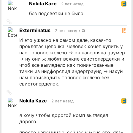
на
Nokita Kaze
2 лет назад
источник
без подсветки не было
Ссылка
на
Exterminatus
2 лет назад
•
источник
И это ужасно на самом деле, какая-то
проклятая цепочка: человек хочет купить у
нас топовое железо -> он наверняка gayмер
-> ну они ж любят всякие свистоперделки и
чтоб все выглядело как тюнингованные
тачки из нидфорспид андерграунд -> нахуй
нам производить топовое железо без
свистоперделок.
Ссылка
на
Nokita Kaze
2 лет назад
источник
я хочу чтобы дорогой комп выглядел
дорого.
просто напоминаю, сейчас у меня это:
dns-