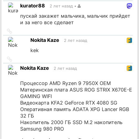
на
kurator88
2 лет назад
•
источник
пускай закажет мальчика, мальчик прийдет
и за него все сделает
Ссылка
на
Nokita Kaze
2 лет назад
источник
kek
Ссылка
на
Nokita Kaze
2 лет назад
источник
Процессор AMD Ryzen 9 7950X OEM
Материнская плата ASUS ROG STRIX X670E-E
GAMING WIFI
Видеокарта KFA2 GeForce RTX 4080 SG
Оперативная память ADATA XPG Lancer RGB
32 ГБ
Накопитель 2000 ГБ SSD M.2 накопитель
Samsung 980 PRO