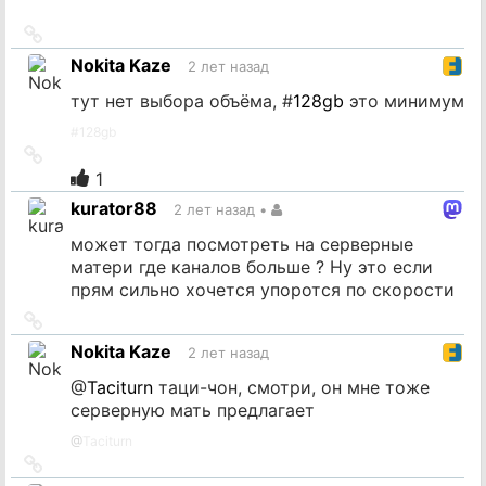
Ссылка
на
Nokita Kaze
2 лет назад
источник
тут нет выбора объёма, #
128gb
это минимум
#
128gb
Ссылка
на
1
источник
kurator88
2 лет назад
•
может тогда посмотреть на серверные
матери где каналов больше ? Ну это если
прям сильно хочется упоротся по скорости
Ссылка
на
Nokita Kaze
2 лет назад
источник
@
Taciturn
таци-чон, смотри, он мне тоже
серверную мать предлагает
@
Taciturn
Ссылка
на