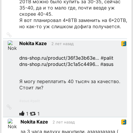
20TB можно было купить за 30-35, сейчас
35-40, да и то мало где, почти везде уж
скорее 40-45.
Я вот планировал 4*8TB заменить на 6*20TB,
но как-то уж слишком дофига получается.
Ссылка
на
Nokita Kaze
2 лет назад
источник
dns-shop.ru/product/36f3e3b63e…
#
palit
dns-shop.ru/product/3c1a5c4496…
#
asus
Я могу переплатить 40 тысяч за качество.
Стоит ли?
#
asus
#
palit
Ссылка
на
1
1
источник
Nokita Kaze
2 лет назад
за 3 часа видуху выкупили. азазазазаза (