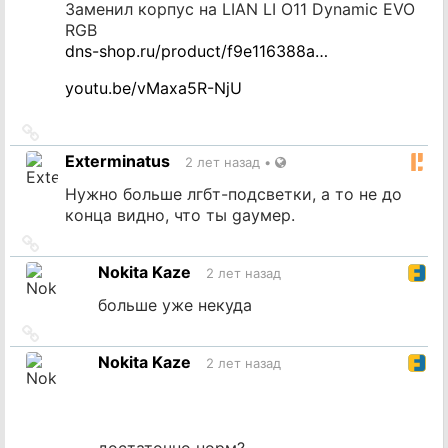
Заменил корпус на LIAN LI O11 Dynamic EVO
RGB
dns-shop.ru/product/f9e116388a…
youtu.be/vMaxa5R-NjU
Ссылка
на
Exterminatus
2 лет назад
•
источник
Нужно больше лгбт-подсветки, а то не до
конца видно, что ты gayмер.
Ссылка
на
Nokita Kaze
2 лет назад
источник
больше уже некуда
Ссылка
на
Nokita Kaze
2 лет назад
источник
достаточно норм?