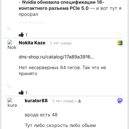
-
Nvidia обновила спецификации 16-
контактного разъема PCIe 5.0
— и вот тут я
проорал
#
GoogleGemini
Ссылка
на
1
источник
Nokita Kaze
2 лет назад
dns-shop.ru/catalog/17a89a3916…
Нет несерверных 64 гигов. Так что не
принято
Ссылка
на
1
источник
kurator88
2 лет назад
•
вроде есть 48
Тут либо скорость либо обьем