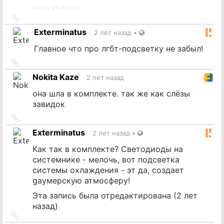
#
diary
#
it
#
192gb
Ссылка
на
Exterminatus
2 лет назад
•
источник
Главное что про лгбт-подсветку не забыл!
Ссылка
на
Nokita Kaze
2 лет назад
источник
она шла в комплекте. так же как слёзы
завидок
Ссылка
на
Exterminatus
2 лет назад
•
источник
Как так в комплекте? Светодиоды на
системнике - мелочь, вот подсветка
системы охлаждения - эт да, создает
gayмерскую атмосферу!
Эта запись была отредактирована (
2 лет
назад
)
Ссылка