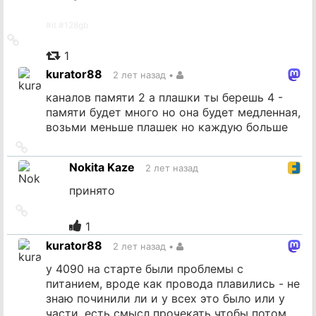
#
it
#
128gb
Ссылка
на
1
источник
kurator88
2 лет назад
•
каналов памяти 2 а плашки ты берешь 4 -
памяти будет много но она будет медленная,
возьми меньше плашек но каждую больше
Ссылка
на
Nokita Kaze
2 лет назад
источник
принято
Ссылка
на
1
источник
kurator88
2 лет назад
•
у 4090 на старте были проблемы с
питанием, вроде как провода плавились - не
знаю починили ли и у всех это было или у
части, есть смысл прочекать чтобы потом