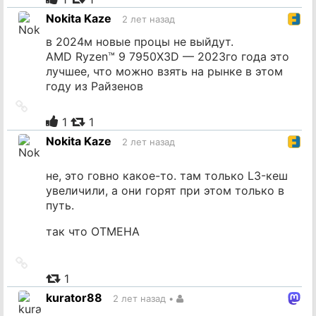
источник
Nokita Kaze
2 лет назад
в 2024м новые процы не выйдут.
AMD Ryzen™ 9 7950X3D — 2023го года это
лучшее, что можно взять на рынке в этом
году из Райзенов
Ссылка
на
1
1
источник
Nokita Kaze
2 лет назад
не, это говно какое-то. там только L3-кеш
увеличили, а они горят при этом только в
путь.
так что ОТМЕНА
Ссылка
на
1
источник
kurator88
2 лет назад
•