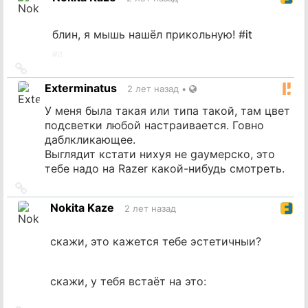
источник
блин, я мышь нашёл прикольную! #
it
#
it
Ссылка
на
Exterminatus
2 лет назад
•
источник
У меня была такая или типа такой, там цвет
подсветки любой настраивается. Говно
даблкликающее.
Выглядит кстати нихуя не gayмерско, это
тебе надо на Razer какой-нибудь смотреть.
Ссылка
на
Nokita Kaze
2 лет назад
источник
скажи, это кажется тебе эстетичныи?
скажи, у тебя встаёт на это: