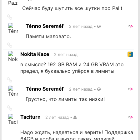
Сейчас буду шутить все шутки про Palit
Ссылка
на
Ténno Seremél’
2 лет назад
•
источник
Памяти маловато.
Ссылка
на
Nokita Kaze
2 лет назад
источник
в смысле? 192 GB RAM и 24 GB VRAM это
предел, я буквально упёрся в лимиты
Ссылка
на
Ténno Seremél’
2 лет назад
•
источник
Грустно, что лимиты так низки!
Ссылка
на
Taciturn
2 лет назад
•
источник
Надо ждать, надеяться и верить! Поддержка
64GB и вообще выход таких модулей