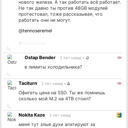
нового железа. А так работать всё работает.
Не так давно ты против 48GB модулей
протестовал, тоже рассказывая, что
работать они не могут.
@
tennoseremel
@
Ténno Seremél’
Ссылка
на
Ostap Bender
2 лет назад
•
источник
в лимиты холодильника?
Ссылка
на
Taciturn
2 лет назад
•
источник
Офигеть цена на SSD. Ты же помнишь
сколько мой M.2 на 4TB стоил?
Ссылка
на
Nokita Kaze
2 лет назад
источник
меня тут злые духи агитируют за