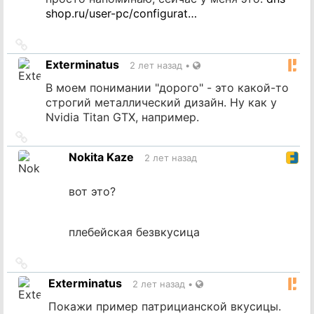
shop.ru/user-pc/configurat…
Ссылка
на
Exterminatus
2 лет назад
•
источник
В моем понимании "дорого" - это какой-то
строгий металлический дизайн. Ну как у
Nvidia Titan GTX, например.
Ссылка
на
Nokita Kaze
2 лет назад
источник
вот это?
плебейская безвкусица
Ссылка
на
Exterminatus
2 лет назад
•
источник
Покажи пример патрицианской вкусицы.