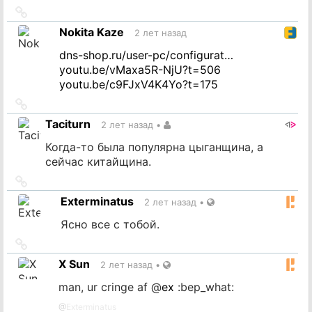
Ссылка
на
Nokita Kaze
2 лет назад
источник
dns-shop.ru/user-pc/configurat…
youtu.be/vMaxa5R-NjU?t=506
youtu.be/c9FJxV4K4Yo?t=175
Ссылка
на
Taciturn
2 лет назад
•
источник
Когда-то была популярна цыганщина, а
сейчас китайщина.
Ссылка
на
Exterminatus
2 лет назад
•
источник
Ясно все с тобой.
Ссылка
на
X Sun
2 лет назад
•
источник
man, ur cringe af
@
ex
:bep_what:
@
Exterminatus