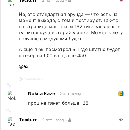
Taciturn
2 лет назад
•
источник
Не, это стандартная ерунда — что есть на
момент выхода, с тем и тестируют. Так-то
на странице мат. платы 192 гига заявлено +
гуглится куча историй успеха. Может к лету
получше с модулями будет.
А ещё я бы посмотрел БП где штатно будет
штекер на 600 ватт, а не 450.
@
ex
@
Exterminatus
Ссылка
на
Nokita Kaze
2 лет назад
источник
проц не тянет больше 128
Ссылка
на
Taciturn
2 лет назад
•
источник