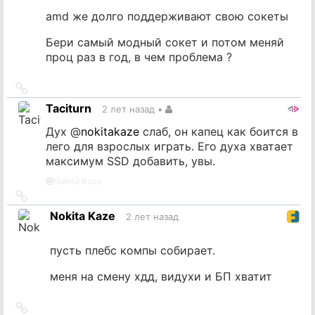
amd же долго поддерживают свою сокеты
Бери самый модный сокет и потом меняй
проц раз в год, в чем проблема ?
Ссылка
на
Taciturn
2 лет назад
•
источник
Дух
@
nokitakaze
слаб, он капец как боится в
лего для взрослых играть. Его духа хватает
максимум SSD добавить, увы.
@
Nokita Kaze
Ссылка
на
Nokita Kaze
2 лет назад
источник
пусть плебс компы собирает.
меня на смену хдд, видухи и БП хватит
Ссылка