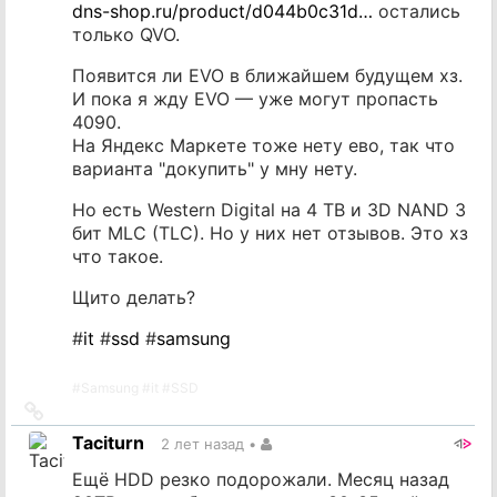
dns-shop.ru/product/d044b0c31d…
остались
только QVO.
Появится ли EVO в ближайшем будущем хз.
И пока я жду EVO — уже могут пропасть
4090.
На Яндекс Маркете тоже нету ево, так что
варианта "докупить" у мну нету.
Но есть Western Digital на 4 TB и 3D NAND 3
бит MLC (TLC). Но у них нет отзывов. Это хз
что такое.
Щито делать?
#
it
#
ssd
#
samsung
#
Samsung
#
it
#
SSD
Ссылка
на
Taciturn
2 лет назад
•
источник
Ещё HDD резко подорожали. Месяц назад