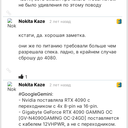
не было удивления по этому поводу
Ссылка
на
Nokita Kaze
2 лет назад
источник
кстати, да. хорошая заметка.
они же по питанию требовали больше чем
разрешала спека. ладно, в крайнем случае
сброшу до 4080.
Ссылка
на
1
источник
Nokita Kaze
2 лет назад
#
GoogleGemini
:
- Nvidia поставляла RTX 4090 с
переходником с 4х 8-pin на 16-pin.
- Gigabyte GeForce RTX 4090 GAMING OC
[GV-N4090GAMING OC-24GD] поставляется
с кабелем 12VHPWR, а не с переходником.