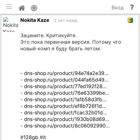
мобильная версия
П
Мой
Вход
и
профиль
Nokita Kaze
до
2 лет назад
Зацените. Критикуйте.
Это пока первичная версия. Потому что
новый комп я буду брать летом.
-
dns-shop.ru/product/94e74a2e39…
-
dns-shop.ru/product/044fa65d49…
-
dns-shop.ru/product/77ed192f28…
-
dns-shop.ru/product/76e63399be…
-
dns-shop.ru/product/1a1b58d3fb…
-
dns-shop.ru/product/ef8b726f1d…
-
dns-shop.ru/product/fcac32b01d…
-
dns-shop.ru/product/1930b08d69…
-
dns-shop.ru/product/8c06092990…
#
128gb
#
it