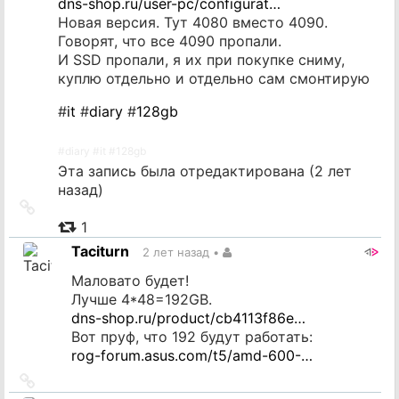
dns-shop.ru/user-pc/configurat…
Новая версия. Тут 4080 вместо 4090.
Говорят, что все 4090 пропали.
И SSD пропали, я их при покупке сниму,
куплю отдельно и отдельно сам смонтирую
#
it
#
diary
#
128gb
#
diary
#
it
#
128gb
Эта запись была отредактирована (
2 лет
назад
)
Ссылка
на
1
источник
Taciturn
2 лет назад
•
Маловато будет!
Лучше 4*48=192GB.
dns-shop.ru/product/cb4113f86e…
Вот пруф, что 192 будут работать:
rog-forum.asus.com/t5/amd-600-…
Ссылка
на