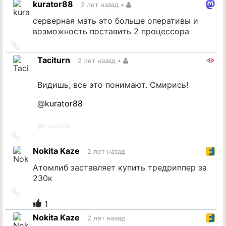
kurator88
2 лет назад
•
источник
серверная мать это больше оперативы и
возможность поставить 2 процессора
Ссылка
на
Taciturn
2 лет назад
•
источник
Видишь, все это понимают. Смирись!
@
kurator88
@
kurator88
Ссылка
на
Nokita Kaze
2 лет назад
источник
Атомлиб заставляет купить тредриппер за
230к
Ссылка
на
1
источник
Nokita Kaze
2 лет назад