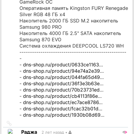
GameRock OC
Оперативная память Kingston FURY Renegade
Silver RGB 48 ГБ x4
Накопитель 2000 ГБ SSD M.2 накопитель
Samsung 980 PRO
Накопитель 4000 ГБ 2.5" SATA накопитель
Samsung 870 EVO
Система охлаждения DEEPCOOL LS720 WH
---------------------------------------------------
-
-
dns-shop.ru/product/0633ce1163…
-
dns-shop.ru/product/94e74a2e39…
-
dns-shop.ru/product/044fa65d49…
-
dns-shop.ru/product/36f3e3b63e…
-
dns-shop.ru/product/70b23731ed…
-
dns-shop.ru/product/cb4113f86e…
-
dns-shop.ru/product/ec7ace8786…
-
dns-shop.ru/product/fcac32b01d…
-
dns-shop.ru/product/1930b08d69…
Ссылка
на
Раджа
2 лет назад
•
источник