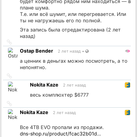
будет комфортно рядом ним находиться — в
плане шума.
Т.е. или всё шумит, или перегревается. Или
ты не нагружаешь его по полной.
Эта запись была отредактирована (
2 лет
назад
)
Ссылка
на
Ostap Bender
2 лет назад
•
источник
а ценник в деньгах можно посмотреть, а то
непонятно.
Ссылка
на
Nokita Kaze
2 лет назад
источник
весь комплюхтер $6777
Ссылка
на
Nokita Kaze
2 лет назад
источник
Все 4TB EVO пропали из продажи.
dns-shop.ru/product/fcac32b01d…