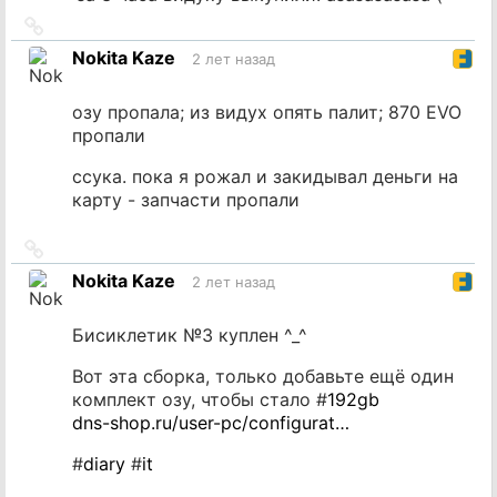
Ссылка
на
Nokita Kaze
2 лет назад
источник
озу пропала; из видух опять палит; 870 EVO
пропали
ссука. пока я рожал и закидывал деньги на
карту - запчасти пропали
Ссылка
на
Nokita Kaze
2 лет назад
источник
Бисиклетик №3 куплен ^_^
Вот эта сборка, только добавьте ещё один
комплект озу, чтобы стало #
192gb
dns-shop.ru/user-pc/configurat…
#
diary
#
it