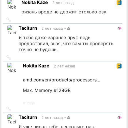
Nokita Kaze
2 лет назад
источник
рязань вроде не держит столько озу
Ссылка
на
Taciturn
2 лет назад
•
источник
Я тебе даже заранее пруф ведь
предоставил, зная, что сам ты проверять
точно не будешь.
Ссылка
на
Nokita Kaze
2 лет назад
источник
amd.com/en/products/processors…
Max. Memory #
128GB
#
128gb
Ссылка
на
Taciturn
2 лет назад
•
источник
Я уже писал тебе, несколько раз,