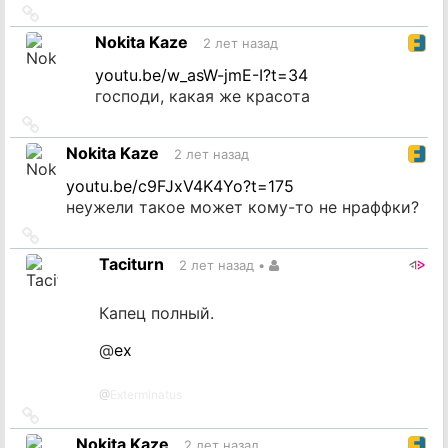
Ссылка
на
Nokita Kaze
2 лет назад
источник
youtu.be/w_asW-jmE-I?t=34
господи, какая же красота
Ссылка
на
Nokita Kaze
2 лет назад
источник
youtu.be/c9FJxV4K4Yo?t=175
неужели такое может кому-то не нраффки?
Ссылка
на
Taciturn
2 лет назад
•
источник
Капец полный.
@
ex
@
Exterminatus
Ссылка
на
Nokita Kaze
2 лет назад