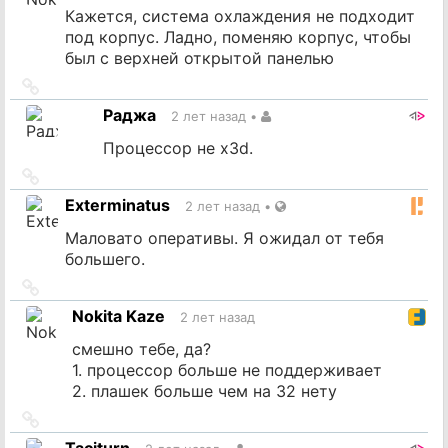
Кажется, система охлаждения не подходит
под корпус. Ладно, поменяю корпус, чтобы
был с верхней открытой панелью
Ссылка
на
Раджа
2 лет назад
•
источник
Процессор не x3d.
Ссылка
на
Exterminatus
2 лет назад
•
источник
Маловато оперативы. Я ожидал от тебя
большего.
Ссылка
на
Nokita Kaze
2 лет назад
источник
смешно тебе, да?
1. процессор больше не поддерживает
2. плашек больше чем на 32 нету
Ссылка
на