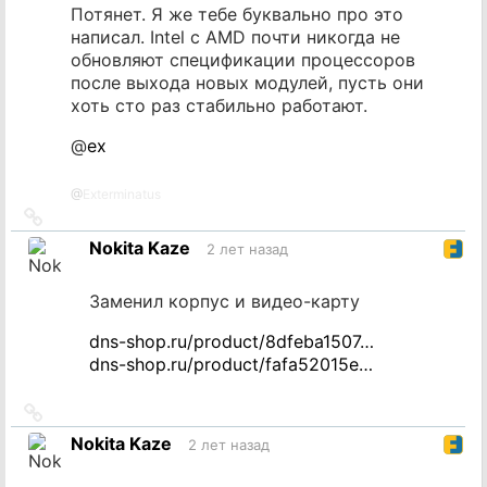
Потянет. Я же тебе буквально про это
написал. Intel с AMD почти никогда не
обновляют спецификации процессоров
после выхода новых модулей, пусть они
хоть сто раз стабильно работают.
@
ex
@
Exterminatus
Ссылка
на
Nokita Kaze
2 лет назад
источник
Заменил корпус и видео-карту
dns-shop.ru/product/8dfeba1507…
dns-shop.ru/product/fafa52015e…
Ссылка
на
Nokita Kaze
2 лет назад
источник