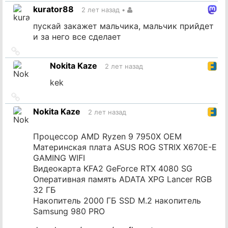
на
kurator88
2 лет назад
•
источник
пускай закажет мальчика, мальчик прийдет
и за него все сделает
Ссылка
на
Nokita Kaze
2 лет назад
источник
kek
Ссылка
на
Nokita Kaze
2 лет назад
источник
Процессор AMD Ryzen 9 7950X OEM
Материнская плата ASUS ROG STRIX X670E-E
GAMING WIFI
Видеокарта KFA2 GeForce RTX 4080 SG
Оперативная память ADATA XPG Lancer RGB
32 ГБ
Накопитель 2000 ГБ SSD M.2 накопитель
Samsung 980 PRO