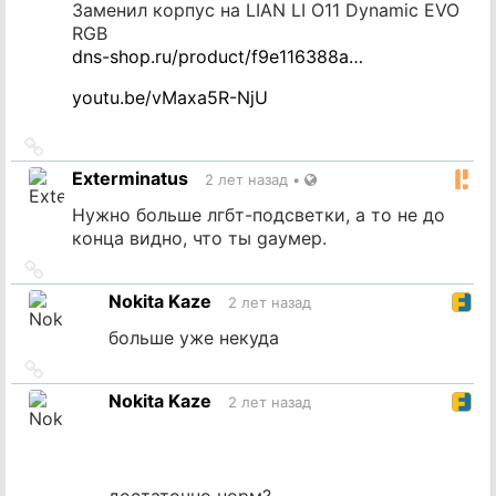
Заменил корпус на LIAN LI O11 Dynamic EVO
RGB
dns-shop.ru/product/f9e116388a…
youtu.be/vMaxa5R-NjU
Ссылка
на
Exterminatus
2 лет назад
•
источник
Нужно больше лгбт-подсветки, а то не до
конца видно, что ты gayмер.
Ссылка
на
Nokita Kaze
2 лет назад
источник
больше уже некуда
Ссылка
на
Nokita Kaze
2 лет назад
источник
достаточно норм?