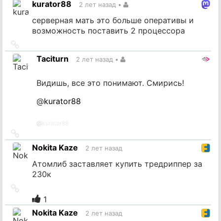
kurator88
2 лет назад
•
источник
серверная мать это больше оперативы и
возможность поставить 2 процессора
Ссылка
на
Taciturn
2 лет назад
•
источник
Видишь, все это понимают. Смирись!
@
kurator88
@
kurator88
Ссылка
на
Nokita Kaze
2 лет назад
источник
Атомлиб заставляет купить тредриппер за
230к
Ссылка
на
1
источник
Nokita Kaze
2 лет назад