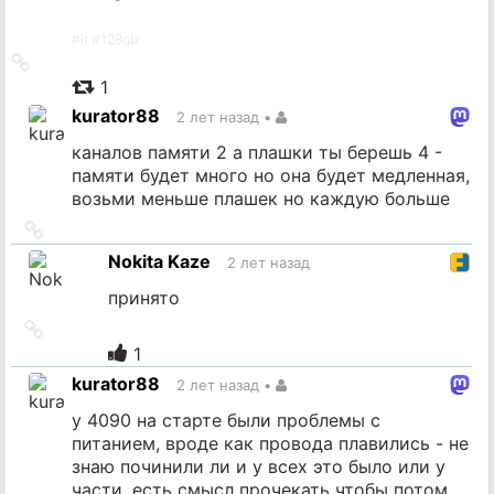
#
it
#
128gb
Ссылка
на
1
источник
kurator88
2 лет назад
•
каналов памяти 2 а плашки ты берешь 4 -
памяти будет много но она будет медленная,
возьми меньше плашек но каждую больше
Ссылка
на
Nokita Kaze
2 лет назад
источник
принято
Ссылка
на
1
источник
kurator88
2 лет назад
•
у 4090 на старте были проблемы с
питанием, вроде как провода плавились - не
знаю починили ли и у всех это было или у
части, есть смысл прочекать чтобы потом