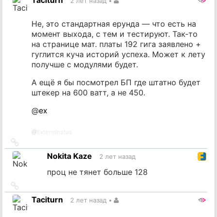
Taciturn
2 лет назад
•
источник
Не, это стандартная ерунда — что есть на
момент выхода, с тем и тестируют. Так-то
на странице мат. платы 192 гига заявлено +
гуглится куча историй успеха. Может к лету
получше с модулями будет.
А ещё я бы посмотрел БП где штатно будет
штекер на 600 ватт, а не 450.
@
ex
@
Exterminatus
Ссылка
на
Nokita Kaze
2 лет назад
источник
проц не тянет больше 128
Ссылка
на
Taciturn
2 лет назад
•
источник