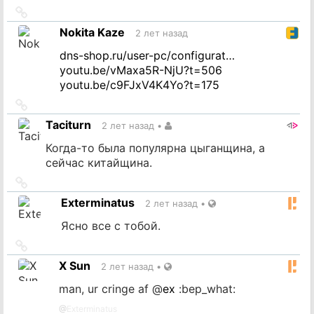
Ссылка
на
Nokita Kaze
2 лет назад
источник
dns-shop.ru/user-pc/configurat…
youtu.be/vMaxa5R-NjU?t=506
youtu.be/c9FJxV4K4Yo?t=175
Ссылка
на
Taciturn
2 лет назад
•
источник
Когда-то была популярна цыганщина, а
сейчас китайщина.
Ссылка
на
Exterminatus
2 лет назад
•
источник
Ясно все с тобой.
Ссылка
на
X Sun
2 лет назад
•
источник
man, ur cringe af
@
ex
:bep_what:
@
Exterminatus