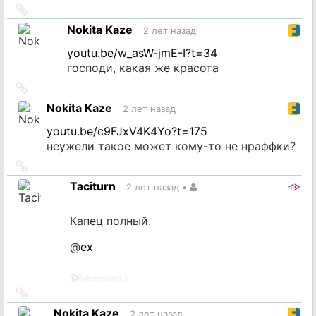
Ссылка
на
Nokita Kaze
2 лет назад
источник
youtu.be/w_asW-jmE-I?t=34
господи, какая же красота
Ссылка
на
Nokita Kaze
2 лет назад
источник
youtu.be/c9FJxV4K4Yo?t=175
неужели такое может кому-то не нраффки?
Ссылка
на
Taciturn
2 лет назад
•
источник
Капец полный.
@
ex
@
Exterminatus
Ссылка
на
Nokita Kaze
2 лет назад