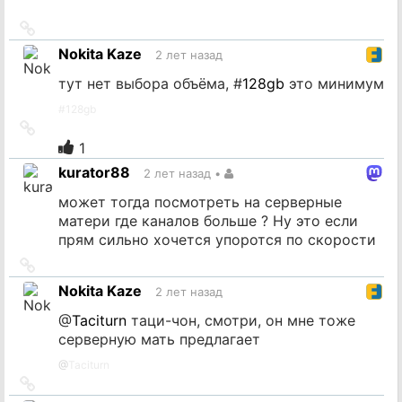
Ссылка
на
Nokita Kaze
2 лет назад
источник
тут нет выбора объёма, #
128gb
это минимум
#
128gb
Ссылка
на
1
источник
kurator88
2 лет назад
•
может тогда посмотреть на серверные
матери где каналов больше ? Ну это если
прям сильно хочется упоротся по скорости
Ссылка
на
Nokita Kaze
2 лет назад
источник
@
Taciturn
таци-чон, смотри, он мне тоже
серверную мать предлагает
@
Taciturn
Ссылка
на