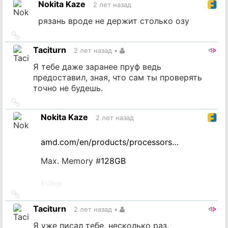
Nokita Kaze
2 лет назад
источник
рязань вроде не держит столько озу
Ссылка
на
Taciturn
2 лет назад
•
источник
Я тебе даже заранее пруф ведь
предоставил, зная, что сам ты проверять
точно не будешь.
Ссылка
на
Nokita Kaze
2 лет назад
источник
amd.com/en/products/processors…
Max. Memory #
128GB
#
128gb
Ссылка
на
Taciturn
2 лет назад
•
источник
Я уже писал тебе, несколько раз,