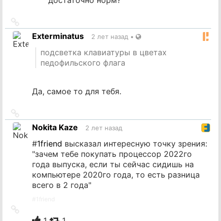
Ссылка
на
Exterminatus
2 лет назад
•
источник
подсветка клавиатуры в цветах
педофильского флага
Да, самое то для тебя.
Ссылка
на
Nokita Kaze
2 лет назад
источник
#
1friend
высказал интересную точку зрения:
"зачем тебе покупать процессор 2022го
года выпуска, если ты сейчас сидишь на
компьютере 2020го года, то есть разница
всего в 2 года"
#
1friend
Ссылка
на
1
1