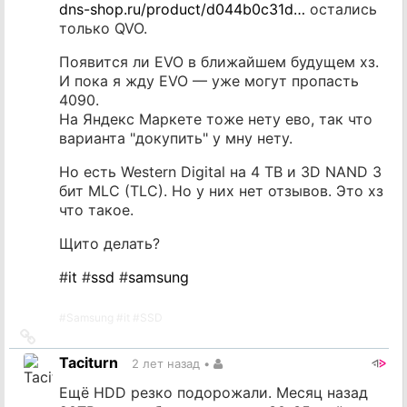
dns-shop.ru/product/d044b0c31d…
остались
только QVO.
Появится ли EVO в ближайшем будущем хз.
И пока я жду EVO — уже могут пропасть
4090.
На Яндекс Маркете тоже нету ево, так что
варианта "докупить" у мну нету.
Но есть Western Digital на 4 TB и 3D NAND 3
бит MLC (TLC). Но у них нет отзывов. Это хз
что такое.
Щито делать?
#
it
#
ssd
#
samsung
#
Samsung
#
it
#
SSD
Ссылка
на
Taciturn
2 лет назад
•
источник
Ещё HDD резко подорожали. Месяц назад