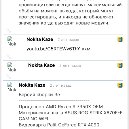
производители всегда пишут максимальный
объём на момент выхода, который могут
протестировать, и никогда не обновляют
значения когда выходят новые модули.
Ссылка
на
Nokita Kaze
2 лет назад
источник
youtu.be/C5RTEWv6ThY
кхм
Ссылка
на
Nokita Kaze
2 лет назад
источник
Ссылка
на
Nokita Kaze
2 лет назад
источник
Версия сборки 3e
-----------------------------------
Процессор AMD Ryzen 9 7950X OEM
Материнская плата ASUS ROG STRIX X670E-E
GAMING WIFI
Видеокарта Palit GeForce RTX 4090