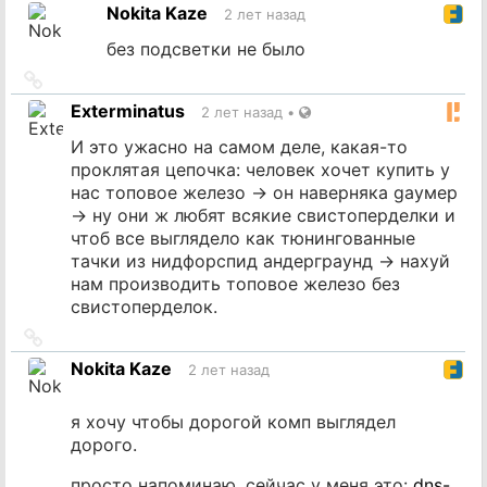
на
Nokita Kaze
2 лет назад
источник
без подсветки не было
Ссылка
на
Exterminatus
2 лет назад
•
источник
И это ужасно на самом деле, какая-то
проклятая цепочка: человек хочет купить у
нас топовое железо -> он наверняка gayмер
-> ну они ж любят всякие свистоперделки и
чтоб все выглядело как тюнингованные
тачки из нидфорспид андерграунд -> нахуй
нам производить топовое железо без
свистоперделок.
Ссылка
на
Nokita Kaze
2 лет назад
источник
я хочу чтобы дорогой комп выглядел
дорого.
просто напоминаю, сейчас у меня это:
dns-