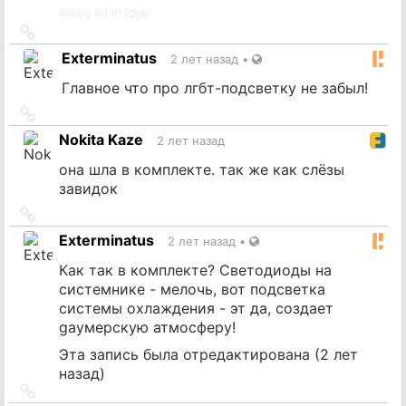
#
diary
#
it
#
192gb
Ссылка
на
Exterminatus
2 лет назад
•
источник
Главное что про лгбт-подсветку не забыл!
Ссылка
на
Nokita Kaze
2 лет назад
источник
она шла в комплекте. так же как слёзы
завидок
Ссылка
на
Exterminatus
2 лет назад
•
источник
Как так в комплекте? Светодиоды на
системнике - мелочь, вот подсветка
системы охлаждения - эт да, создает
gayмерскую атмосферу!
Эта запись была отредактирована (
2 лет
назад
)
Ссылка