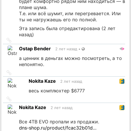
будет комфортно рядом ним находиться — в
плане шума.
Т.е. или всё шумит, или перегревается. Или
ты не нагружаешь его по полной.
Эта запись была отредактирована (
2 лет
назад
)
Ссылка
на
Ostap Bender
2 лет назад
•
источник
а ценник в деньгах можно посмотреть, а то
непонятно.
Ссылка
на
Nokita Kaze
2 лет назад
источник
весь комплюхтер $6777
Ссылка
на
Nokita Kaze
2 лет назад
источник
Все 4TB EVO пропали из продажи.
dns-shop.ru/product/fcac32b01d…