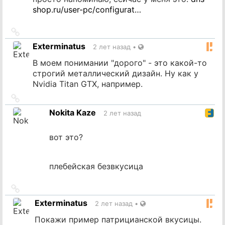
shop.ru/user-pc/configurat…
Ссылка
на
Exterminatus
2 лет назад
•
источник
В моем понимании "дорого" - это какой-то
строгий металлический дизайн. Ну как у
Nvidia Titan GTX, например.
Ссылка
на
Nokita Kaze
2 лет назад
источник
вот это?
плебейская безвкусица
Ссылка
на
Exterminatus
2 лет назад
•
источник
Покажи пример патрицианской вкусицы.