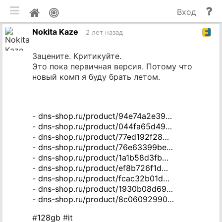
мобильная версия
П
Мой
Вход
и
профиль
Nokita Kaze
до
2 лет назад
Зацените. Критикуйте.
Это пока первичная версия. Потому что
новый комп я буду брать летом.
-
dns-shop.ru/product/94e74a2e39…
-
dns-shop.ru/product/044fa65d49…
-
dns-shop.ru/product/77ed192f28…
-
dns-shop.ru/product/76e63399be…
-
dns-shop.ru/product/1a1b58d3fb…
-
dns-shop.ru/product/ef8b726f1d…
-
dns-shop.ru/product/fcac32b01d…
-
dns-shop.ru/product/1930b08d69…
-
dns-shop.ru/product/8c06092990…
#
128gb
#
it