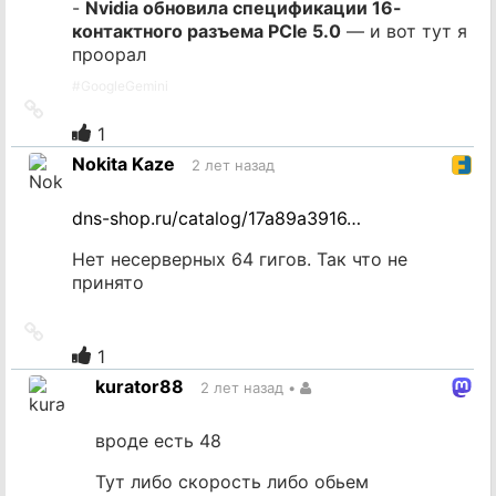
-
Nvidia обновила спецификации 16-
контактного разъема PCIe 5.0
— и вот тут я
проорал
#
GoogleGemini
Ссылка
на
1
источник
Nokita Kaze
2 лет назад
dns-shop.ru/catalog/17a89a3916…
Нет несерверных 64 гигов. Так что не
принято
Ссылка
на
1
источник
kurator88
2 лет назад
•
вроде есть 48
Тут либо скорость либо обьем