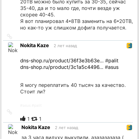
20TB можно было купить за 30-35, сейчас
35-40, да и то мало где, почти везде уж
скорее 40-45.
Я вот планировал 4*8TB заменить на 6*20TB,
но как-то уж слишком дофига получается.
Ссылка
на
Nokita Kaze
2 лет назад
источник
dns-shop.ru/product/36f3e3b63e…
#
palit
dns-shop.ru/product/3c1a5c4496…
#
asus
Я могу переплатить 40 тысяч за качество.
Стоит ли?
#
asus
#
palit
Ссылка
на
1
1
источник
Nokita Kaze
2 лет назад
за 3 часа видуху выкупили. азазазазаза (