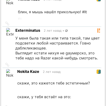
источник
блин, я мышь нашёл прикольную! #
it
#
it
Ссылка
на
Exterminatus
2 лет назад
•
источник
У меня была такая или типа такой, там цвет
подсветки любой настраивается. Говно
даблкликающее.
Выглядит кстати нихуя не gayмерско, это
тебе надо на Razer какой-нибудь смотреть.
Ссылка
на
Nokita Kaze
2 лет назад
источник
скажи, это кажется тебе эстетичныи?
скажи, у тебя встаёт на это: