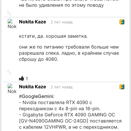
не было удивления по этому поводу
Ссылка
на
Nokita Kaze
2 лет назад
источник
кстати, да. хорошая заметка.
они же по питанию требовали больше чем
разрешала спека. ладно, в крайнем случае
сброшу до 4080.
Ссылка
на
1
источник
Nokita Kaze
2 лет назад
#
GoogleGemini
:
- Nvidia поставляла RTX 4090 с
переходником с 4х 8-pin на 16-pin.
- Gigabyte GeForce RTX 4090 GAMING OC
[GV-N4090GAMING OC-24GD] поставляется
с кабелем 12VHPWR, а не с переходником.