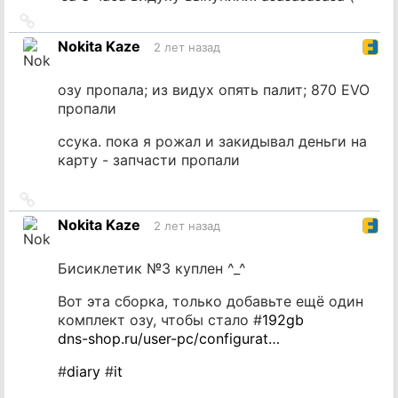
Ссылка
на
Nokita Kaze
2 лет назад
источник
озу пропала; из видух опять палит; 870 EVO
пропали
ссука. пока я рожал и закидывал деньги на
карту - запчасти пропали
Ссылка
на
Nokita Kaze
2 лет назад
источник
Бисиклетик №3 куплен ^_^
Вот эта сборка, только добавьте ещё один
комплект озу, чтобы стало #
192gb
dns-shop.ru/user-pc/configurat…
#
diary
#
it