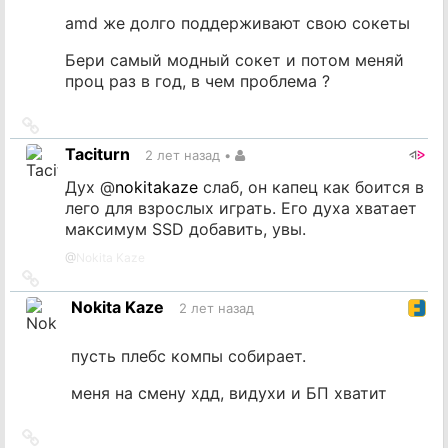
amd же долго поддерживают свою сокеты
Бери самый модный сокет и потом меняй
проц раз в год, в чем проблема ?
Ссылка
на
Taciturn
2 лет назад
•
источник
Дух
@
nokitakaze
слаб, он капец как боится в
лего для взрослых играть. Его духа хватает
максимум SSD добавить, увы.
@
Nokita Kaze
Ссылка
на
Nokita Kaze
2 лет назад
источник
пусть плебс компы собирает.
меня на смену хдд, видухи и БП хватит
Ссылка