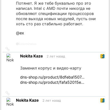
Потянет. Я же тебе буквально про это
написал. Intel с AMD почти никогда не
обновляют спецификации процессоров
после выхода новых модулей, пусть они
хоть сто раз стабильно работают.
@
ex
@
Exterminatus
Ссылка
на
Nokita Kaze
2 лет назад
источник
Заменил корпус и видео-карту
dns-shop.ru/product/8dfeba1507…
dns-shop.ru/product/fafa52015e…
Ссылка
на
Nokita Kaze
2 лет назад
источник