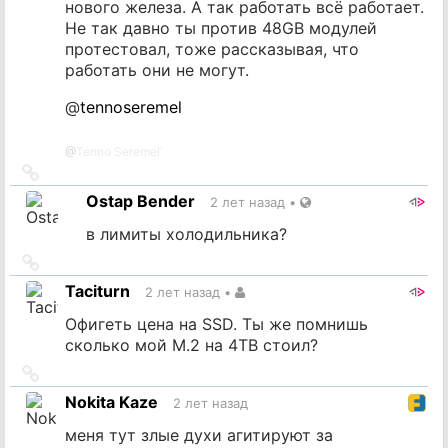
нового железа. А так работать всё работает.
Не так давно ты против 48GB модулей
протестовал, тоже рассказывая, что
работать они не могут.
@
tennoseremel
@
Ténno Seremél’
Ссылка
на
Ostap Bender
2 лет назад
•
источник
в лимиты холодильника?
Ссылка
на
Taciturn
2 лет назад
•
источник
Офигеть цена на SSD. Ты же помнишь
сколько мой M.2 на 4TB стоил?
Ссылка
на
Nokita Kaze
2 лет назад
источник
меня тут злые духи агитируют за