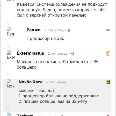
Кажется, система охлаждения не подходит
под корпус. Ладно, поменяю корпус, чтобы
был с верхней открытой панелью
Ссылка
на
Раджа
2 лет назад
•
источник
Процессор не x3d.
Ссылка
на
Exterminatus
2 лет назад
•
источник
Маловато оперативы. Я ожидал от тебя
большего.
Ссылка
на
Nokita Kaze
2 лет назад
источник
смешно тебе, да?
1. процессор больше не поддерживает
2. плашек больше чем на 32 нету
Ссылка
на