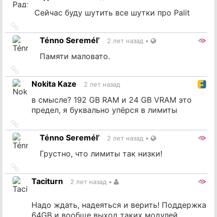
Сейчас буду шутить все шутки про Palit
Ссылка
на
Ténno Seremél’
2 лет назад
•
источник
Памяти маловато.
Ссылка
на
Nokita Kaze
2 лет назад
источник
в смысле? 192 GB RAM и 24 GB VRAM это
предел, я буквально упёрся в лимиты
Ссылка
на
Ténno Seremél’
2 лет назад
•
источник
Грустно, что лимиты так низки!
Ссылка
на
Taciturn
2 лет назад
•
источник
Надо ждать, надеяться и верить! Поддержка
64GB и вообще выход таких модулей