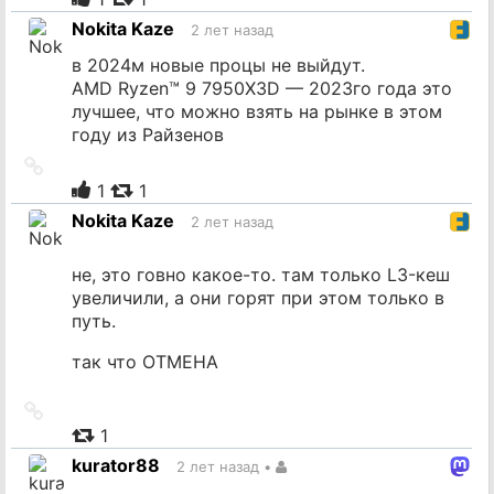
источник
Nokita Kaze
2 лет назад
в 2024м новые процы не выйдут.
AMD Ryzen™ 9 7950X3D — 2023го года это
лучшее, что можно взять на рынке в этом
году из Райзенов
Ссылка
на
1
1
источник
Nokita Kaze
2 лет назад
не, это говно какое-то. там только L3-кеш
увеличили, а они горят при этом только в
путь.
так что ОТМЕНА
Ссылка
на
1
источник
kurator88
2 лет назад
•