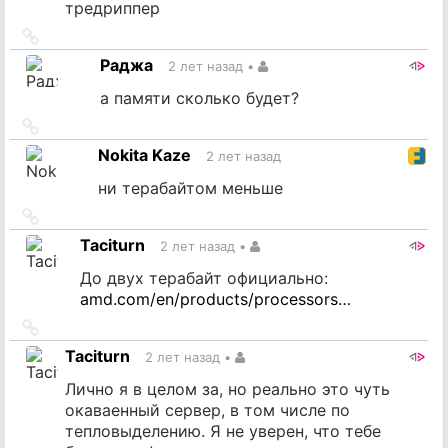
тредриппер
Ссылка
на
Раджа
2 лет назад
•
источник
а памяти сколько будет?
Ссылка
на
Nokita Kaze
2 лет назад
источник
ни терабайтом меньше
Ссылка
на
Taciturn
2 лет назад
•
источник
До двух терабайт официально:
amd.com/en/products/processors…
Ссылка
на
Taciturn
2 лет назад
•
источник
Лично я в целом за, но реально это чуть
окаваенный сервер, в том числе по
тепловыделению. Я не уверен, что тебе