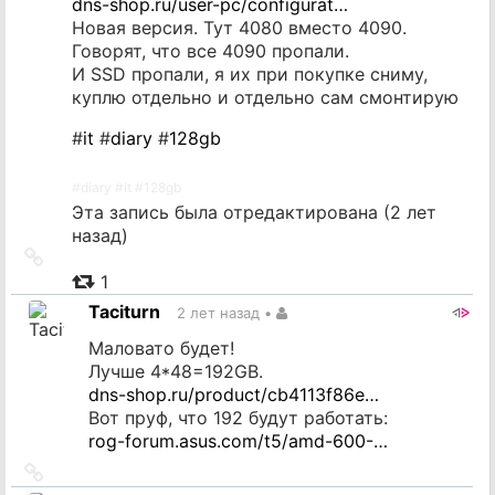
dns-shop.ru/user-pc/configurat…
Новая версия. Тут 4080 вместо 4090.
Говорят, что все 4090 пропали.
И SSD пропали, я их при покупке сниму,
куплю отдельно и отдельно сам смонтирую
#
it
#
diary
#
128gb
#
diary
#
it
#
128gb
Эта запись была отредактирована (
2 лет
назад
)
Ссылка
на
1
источник
Taciturn
2 лет назад
•
Маловато будет!
Лучше 4*48=192GB.
dns-shop.ru/product/cb4113f86e…
Вот пруф, что 192 будут работать:
rog-forum.asus.com/t5/amd-600-…
Ссылка
на