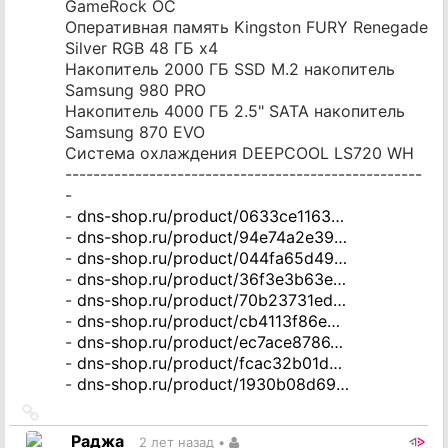
GameRock OC
Оперативная память Kingston FURY Renegade
Silver RGB 48 ГБ x4
Накопитель 2000 ГБ SSD M.2 накопитель
Samsung 980 PRO
Накопитель 4000 ГБ 2.5" SATA накопитель
Samsung 870 EVO
Система охлаждения DEEPCOOL LS720 WH
---------------------------------------------------
-
-
dns-shop.ru/product/0633ce1163…
-
dns-shop.ru/product/94e74a2e39…
-
dns-shop.ru/product/044fa65d49…
-
dns-shop.ru/product/36f3e3b63e…
-
dns-shop.ru/product/70b23731ed…
-
dns-shop.ru/product/cb4113f86e…
-
dns-shop.ru/product/ec7ace8786…
-
dns-shop.ru/product/fcac32b01d…
-
dns-shop.ru/product/1930b08d69…
Ссылка
на
Раджа
2 лет назад
•
источник