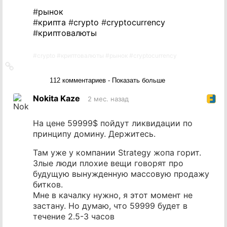
#
рынок
#
крипта
#
crypto
#
cryptocurrency
#
криптовалюты
#
crypto
#
криптовалюты
#
рынок
#
cryptocurrency
Ссылка
на
112 комментариев - Показать больше
источник
Nokita Kaze
2 мес. назад
На цене 59999$ пойдут ликвидации по
принципу домину. Держитесь.
Там уже у компании Strategy жопа горит.
Злые люди плохие вещи говорят про
будущую вынужденную массовую продажу
битков.
Мне в качалку нужно, я этот момент не
застану. Но думаю, что 59999 будет в
течение 2.5-3 часов