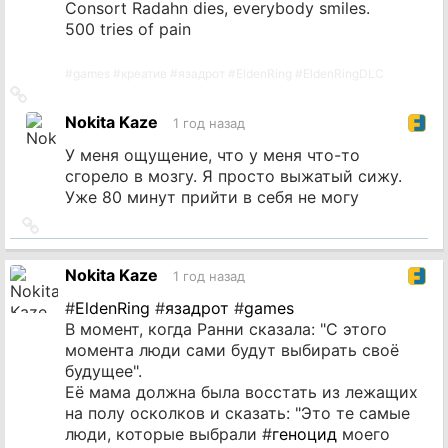
Consort Radahn dies, everybody smiles.
500 tries of pain
#
games
#
креатив
#
язадрот
#
EldenRing
#
EldenRingDLC
Ссылка
на
Nokita Kaze
1 год назад
источник
У меня ощущение, что у меня что-то
сгорело в мозгу. Я просто выжатый сижу.
Уже 80 минут прийти в себя не могу
Ссылка
на
источник
Nokita Kaze
1 год назад
#
EldenRing
#
язадрот
#
games
В момент, когда Ранни сказала: "С этого
момента люди сами будут выбирать своё
будущее".
Её мама должна была восстать из лежащих
на полу осколков и сказать: "Это те самые
люди, которые выбрали #
геноцид
моего