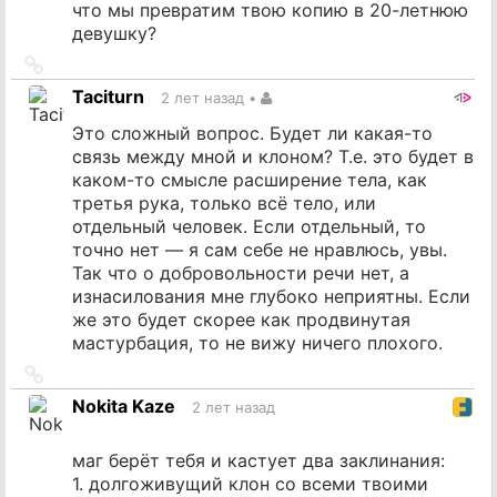
что мы превратим твою копию в 20-летнюю
девушку?
Ссылка
на
Taciturn
2 лет назад
•
источник
Это сложный вопрос. Будет ли какая-то
связь между мной и клоном? Т.е. это будет в
каком-то смысле расширение тела, как
третья рука, только всё тело, или
отдельный человек. Если отдельный, то
точно нет — я сам себе не нравлюсь, увы.
Так что о добровольности речи нет, а
изнасилования мне глубоко неприятны. Если
же это будет скорее как продвинутая
мастурбация, то не вижу ничего плохого.
Ссылка
на
Nokita Kaze
2 лет назад
источник
маг берёт тебя и кастует два заклинания:
1. долгоживущий клон со всеми твоими