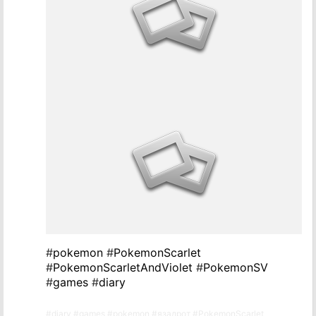
#
pokemon
#
PokemonScarlet
#
PokemonScarletAndViolet
#
PokemonSV
#
games
#
diary
#
diary
#
games
#
pokemon
#
язадрот
#
PokemonScarlet