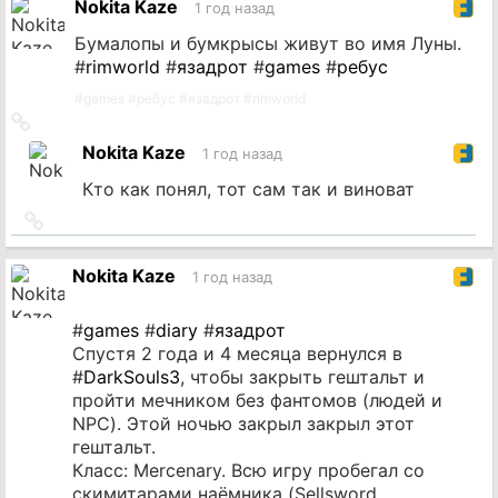
Nokita Kaze
1 год назад
Бумалопы и бумкрысы живут во имя Луны.
#
rimworld
#
язадрот
#
games
#
ребус
#
games
#
ребус
#
язадрот
#
rimworld
Ссылка
на
Nokita Kaze
1 год назад
источник
Кто как понял, тот сам так и виноват
Ссылка
на
источник
Nokita Kaze
1 год назад
#
games
#
diary
#
язадрот
Спустя 2 года и 4 месяца вернулся в
#
DarkSouls3
, чтобы закрыть гештальт и
пройти мечником без фантомов (людей и
NPC). Этой ночью закрыл закрыл этот
гештальт.
Класс: Mercenary. Всю игру пробегал со
скимитарами наёмника (Sellsword