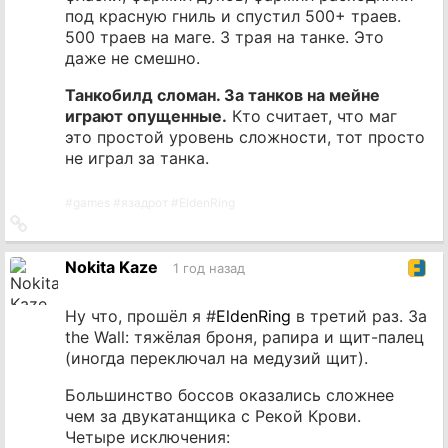
под красную гниль и спустил 500+ траев.
500 траев на маге. 3 трая на танке. Это
даже не смешно.
Танкобилд сломан. За танков на мейне
играют опущенные.
Кто считает, что маг
это простой уровень сложности, тот просто
не играл за танка.
#
games
#
язадрот
#
EldenRing
Ссылка
на
источник
Nokita Kaze
1 год назад
Ну что, прошёл я #
EldenRing
в третий раз. За
the Wall: тяжёлая броня, рапира и щит-палец
(иногда переключал на медузий щит).
Большинство боссов оказались сложнее
чем за двукатанщика с Рекой Крови.
Четыре исключения: