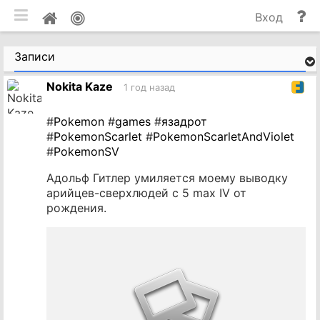
мобильная версия
П
Мой
Вход
и
профиль
до
Записи
Nokita Kaze
1 год назад
#
Pokemon
#
games
#
язадрот
#
PokemonScarlet
#
PokemonScarletAndViolet
#
PokemonSV
Адольф Гитлер умиляется моему выводку
арийцев-сверхлюдей с 5 max IV от
рождения.