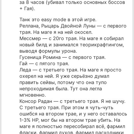
за 8 часов (убивал только основных боссов
+ Гая).
Танк это easy mode в этой игре.
Реллана, Рыцарь Двойной Луны — с первого
трая. На маге я на ней окосел.
Мессмер — с 20го трая. На маге я собирал
новый билд и занимался теорикрафтингом,
выводя формулы урона.
Гусеница Ромина — с первого трая.
Гай — с пятого трая.
Леда — с третьего трая. На маге я просто
охерел на ней. Я уже серьёзно думал
править сейвы, потому что она тупо
непроходимая была. Тут она легла
мгновенно.
Консор Радан — с третьего трая. Я не шучу.
С третьего трая. При этом я чуть-чуть
ошибся на втором трае, и у него оставалось
1-3% HP, мог бы на втором трае убить. На
маге я полностью пересобирал всё, фармил
фласки, фармил духов, фармил расходники