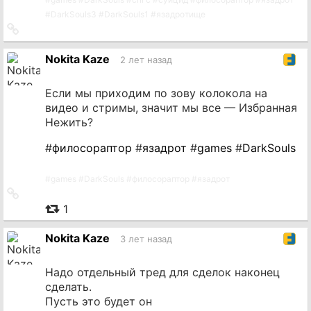
#
DarkSouls3
#
DarkSouls1
#
язадротище
Ссылка
на
источник
Nokita Kaze
2 лет назад
Если мы приходим по зову колокола на
видео и стримы, значит мы все — Избранная
Нежить?
#
филосораптор
#
язадрот
#
games
#
DarkSouls
#
games
#
DarkSouls
#
филосораптор
#
язадрот
Ссылка
на
1
источник
Nokita Kaze
3 лет назад
Надо отдельный тред для сделок наконец
сделать.
Пусть это будет он