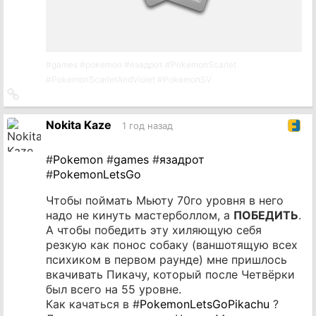
#
games
#
pokemon
#
язадрот
#
PokemonScarlet
#
PokemonScarletAndViolet
#
PokemonSV
Ссылка
на
источник
Nokita Kaze
1 год назад
#
Pokemon
#
games
#
язадрот
#
PokemonLetsGo
Чтобы поймать Мьюту 70го уровня в него
надо не кинуть мастерболлом, а
ПОБЕДИТЬ
.
А чтобы победить эту хиляющую себя
резкую как понос собаку (ваншотящую всех
психиком в первом раунде) мне пришлось
вкачивать Пикачу, который после Четвёрки
был всего на 55 уровне.
Как качаться в #
PokemonLetsGoPikachu
?