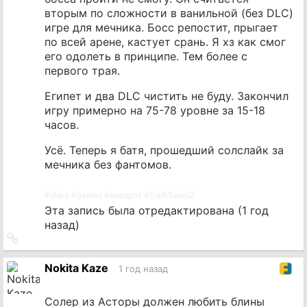
вторым по сложности в ванильной (без DLC)
игре для мечника. Босс репостит, прыгает
по всей арене, кастует срань. Я хз как смог
его одолеть в принципе. Тем более с
первого трая.
Египет и два DLC чистить не буду. Закончил
игру примерно на 75-78 уровне за 15-18
часов.
Усё. Теперь я батя, прошедший солслайк за
мечника без фантомов.
#
diary
#
games
#
язадрот
#
DarkSouls3
Эта запись была отредактирована (
1 год
назад
)
Ссылка
на
источник
Nokita Kaze
1 год назад
Солер из Асторы должен любить блины