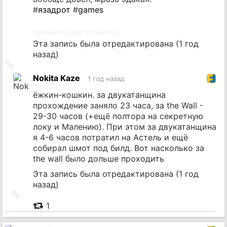
#
язадрот
#
games
#
games
#
язадрот
#
EldenRing
Эта запись была отредактирована (
1 год
назад
)
Ссылка
на
Nokita Kaze
1 год назад
источник
ёжкин-кошкин. за двукатанщина
прохождение заняло 23 часа, за the Wall -
29-30 часов (+ещё полтора на секретную
локу и Малению). При этом за двукатанщина
я 4-6 часов потратил на Астель и ещё
собирал шмот под билд. Вот насколько за
the wall было дольше проходить
Эта запись была отредактирована (
1 год
назад
)
Ссылка
на
1
источник