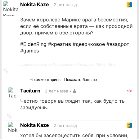
Nokita Kaze
2 лет назад
Зачем королеве Марике врата бессмертия,
если её собственные врата — как проходной
двор, причём в обе стороны?
#
EldenRing
#
креатив
#
девочковое
#
язадрот
#
games
#
games
#
креатив
#
девочковое
#
язадрот
#
EldenRing
Ссылка
на
6 комментариев - Показать больше
источник
Taciturn
2 лет назад
•
Честно говоря выглядит так, как будто ты
завидуешь.
Ссылка
на
Nokita Kaze
2 лет назад
источник
хотел бы заселфцестить себя, при условии,