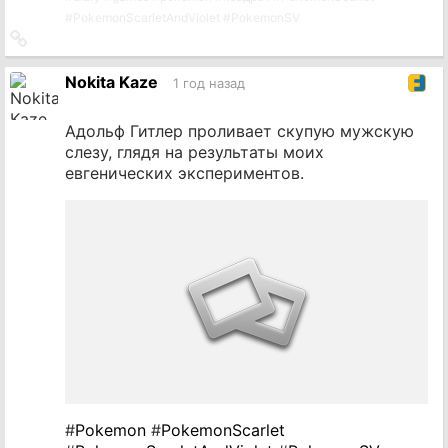
#
PokemonScarletAndViolet
#
PokemonSV
Ссылка
на
источник
Nokita Kaze
1 год назад
Адольф Гитлер проливает скупую мужскую
слезу, глядя на результаты моих
евгенических экспериментов.
#
Pokemon
#
PokemonScarlet