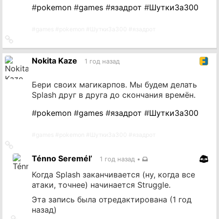
#
pokemon
#
games
#
язадрот
#
ШуткиЗа300
#
games
#
pokemon
#
ШуткиЗа300
#
язадрот
Ссылка
на
источник
Nokita Kaze
1 год назад
Бери своих магикарпов. Мы будем делать
Splash друг в друга до скончания времён.
#
pokemon
#
games
#
язадрот
#
ШуткиЗа300
#
games
#
pokemon
#
ШуткиЗа300
#
язадрот
Ссылка
на
Ténno Seremél’
1 год назад
•
источник
Когда Splash заканчивается (ну, когда все
атаки, точнее) начинается Struggle.
Эта запись была отредактирована (
1 год
назад
)
Ссылка