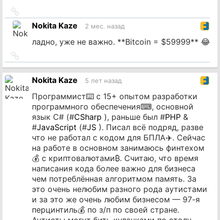
Ссылка
на
Nokita Kaze
2 мес. назад
источник
ладно, уже не важно. **Bitcoin = $59999** 😂
Ссылка
на
источник
Nokita Kaze
5 лет назад
Программист⌨️ с 15+ опытом разработки
программного обеспечения⌨, основной
язык C# (#
CSharp
), раньше был #
PHP
&
#
JavaScript
(#
JS
). Писал всё подряд, разве
что не работал с кодом для БПЛА✈️. Сейчас
на работе в основном занимаюсь финтехом
💰 с криптовалютами₿. Считаю, что время
написания кода более важно для бизнеса
чем потреблённая алгоритмом память. За
это очень нелюбим разного рода аутистами
и за это же очень любим бизнесом — 97-я
перцинтиль💰 по з/п по своей стране.
Аутисты могут бить кулачками по столу