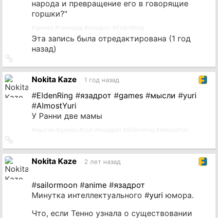
народа и превращение его в говорящие
горшки?"
#
games
#
геноцид
#
язадрот
#
EldenRing
Эта запись была отредактирована (
1 год
назад
)
Ссылка
на
источник
Nokita Kaze
1 год назад
#
EldenRing
#
язадрот
#
games
#
мысли
#
yuri
#
AlmostYuri
У Ранни две мамы
#
мысли
#
games
#
yuri
#
язадрот
#
EldenRing
#
AlmostYuri
Ссылка
на
источник
Nokita Kaze
2 лет назад
#
sailormoon
#
anime
#
язадрот
Минутка интеллектуального #
yuri
юмора.
Что, если Тенно узнала о существовании