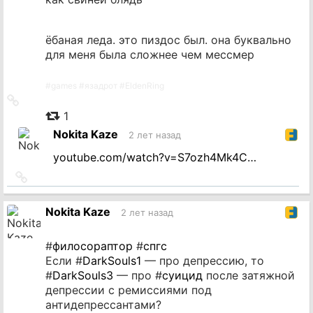
ёбаная леда. это пиздос был. она буквально
для меня была сложнее чем мессмер
#
games
#
язадрот
#
EldenRing
Ссылка
на
1
источник
Nokita Kaze
2 лет назад
youtube.com/watch?v=S7ozh4Mk4C…
Ссылка
на
источник
Nokita Kaze
2 лет назад
#
филосораптор
#
спгс
Если #
DarkSouls1
— про депрессию, то
#
DarkSouls3
— про #
суицид
после затяжной
депрессии с ремиссиями под
антидепрессантами?