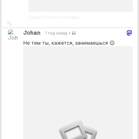
#
games
#
pokemon
#
язадрот
Ссылка
на
𝙹𝚘𝚑𝚊𝚗
1 год назад
•
источник
Не тем ты, кажется, занимаешься 😉