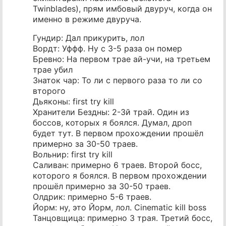
Twinblades), прям имбовый двуруч, когда он
именно в режиме двуруча.
Гундир: Дал прикурить, лол
Вордт: Уффф. Ну с 3-5 раза он помер
Бревно: На первом трае ай-учи, на третьем
трае убил
Знаток чар: То ли с первого раза то ли со
второго
Дьяконы: first try kill
Хранители Бездны: 2-3й трай. Один из
боссов, которых я боялся. Думал, дроп
будет тут. В первом прохождении прошёл
примерно за 30-50 траев.
Вольнир: first try kill
Саливан: примерно 6 траев. Второй босс,
которого я боялся. В первом прохождении
прошёл примерно за 30-50 траев.
Олдрик: примерно 5-6 траев.
Йорм: ну, это Йорм, лол. Cinematic kill boss
Танцовщица: примерно 3 трая. Третий босс,