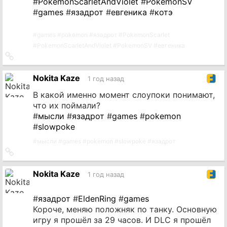
#
PokemonScarletAndViolet
#
PokemonSV
#
games
#
язадрот
#
евгеника
#
котэ
#
games
#
pokemon
#
язадрот
#
PokemonScarlet
#
PokemonScarletAndViolet
#
PokemonSV
#
евгеника
Ссылка
на
источник
Nokita Kaze
1 год назад
В какой именно момент слоупоки понимают,
что их поймали?
#
мысли
#
язадрот
#
games
#
pokemon
#
slowpoke
#
мысли
#
games
#
pokemon
#
slowpoke
#
язадрот
Ссылка
на
источник
Nokita Kaze
1 год назад
#
язадрот
#
EldenRing
#
games
Короче, меняю положняк по танку. Основную
игру я прошёл за 29 часов. И DLC я прошёл