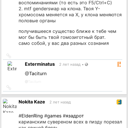
воспоминаниями (то есть это F5/Ctrl+C)
2. mtf genderswap на клона. Твоя Y-
хромосома меняется на X, у клона меняются
половые органы
получившееся существо ближе к тебе чем
мог бы быть твой гомозиготный брат.
само собой, у вас два разных сознания
Ссылка
на
Exterminatus
2 лет назад
•
источник
@
Taciturn
@
Taciturn
Ссылка
на
источник
Nokita Kaze
2 лет назад
#
EldenRing
#
games
#
язадрот
карианским сувереном всех в пизду порезал
как свиней блядь