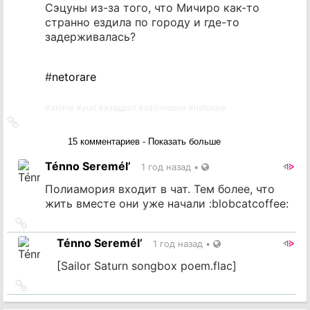
Сэцуны из-за того, что Мичиро как-то
странно ездила по городу и где-то
задерживалась?
#
netorare
#
anime
#
yuri
#
язадрот
#
sailormoon
#
netorare
Ссылка
на
15 комментариев - Показать больше
источник
Ténno Seremél’
1 год назад
•
Полиамория входит в чат. Тем более, что
жить вместе они уже начали :blobcatcoffee:
Ссылка
на
Ténno Seremél’
1 год назад
•
источник
[Sailor Saturn songbox poem.flac]
Ссылка
на
источник