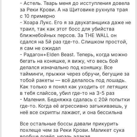
- Астель. Тварь меня до исступления довела
за Реки Крови. А на Щитовике рухнула трая
с 10 примерно
- Хоара Лукс. Его я за двукатанщика даже не
траил, так как этот босс для убийства
ближнебойных персов. За THE WALL он
сдался на 5й раз где-то. Слишком простой,
я сам не ожидал
- Радагон+Elden Beast. Теперь, когда можно
бегать на коняшке, я вижу, что весь бой
делался изначально под коняшку. Все
тайминги, прыжки через обручи, бегущие за
тобой ракеты — всё делалось под лошадь.
Как только я понял как уходить от летящих
в тебя слайсов, убил где-то на 3-5 раз
- Маления. Бедняжка сдалась с 20й попытки
где-то. Когда её агрессивно затыкиваешь, у
неё все скрипты лажают, и она бессильна
Все остальные боссы давали прикурить
похлеще чем за Реки Крови. Маликет сука
вообще довёл, мразь эдакая.