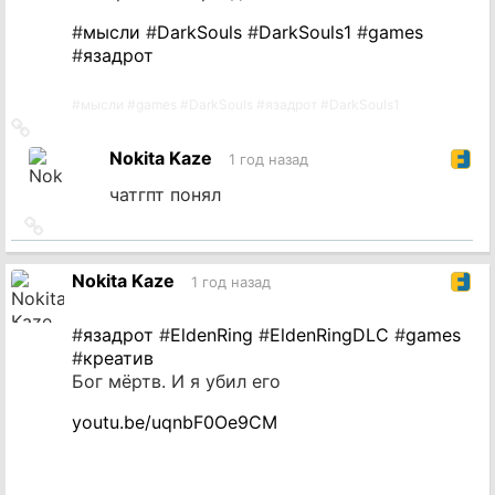
#
мысли
#
DarkSouls
#
DarkSouls1
#
games
#
язадрот
#
мысли
#
games
#
DarkSouls
#
язадрот
#
DarkSouls1
Ссылка
на
Nokita Kaze
1 год назад
источник
чатгпт понял
Ссылка
на
источник
Nokita Kaze
1 год назад
#
язадрот
#
EldenRing
#
EldenRingDLC
#
games
#
креатив
Бог мёртв. И я убил его
youtu.be/uqnbF0Oe9CM