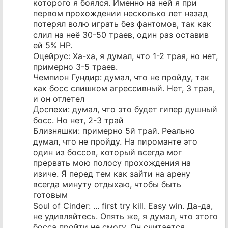
которого я боялся. Именно на ней я при
первом прохождении несколько лет назад
потерял волю играть без фантомов, так как
слил на неё 30-50 траев, один раз оставив
ей 5% HP.
Оцейрус: Ха-ха, я думал, что 1-2 трая, но нет,
примерно 3-5 траев.
Чемпион Гундир: думал, что не пройду, так
как босс слишком агрессивный. Нет, 3 трая,
и он отлетел
Доспехи: думал, что это будет гипер душный
босс. Но нет, 2-3 трай
Близняшки: примерно 5й трай. Реально
думал, что не пройду. На пироманте это
один из боссов, который всегда мог
прервать мою полосу прохождения на
изиче. Я перед тем как зайти на арену
всегда минуту отдыхаю, чтобы быть
готовым
Soul of Cinder: ... first try kill. Easy win. Да-да,
не удивляйтесь. Опять же, я думал, что этого
босса пройти не смогу. Он считается