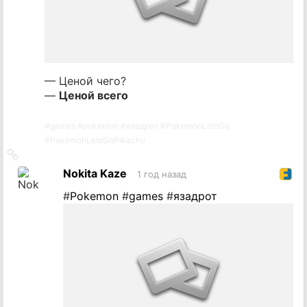
— Ценой чего?
—
Ценой всего
#
games
#
pokemon
#
язадрот
#
PokemonLetsGo
#
PokemonLetsGoPikachu
Ссылка
на
Nokita Kaze
1 год назад
источник
#
Pokemon
#
games
#
язадрот