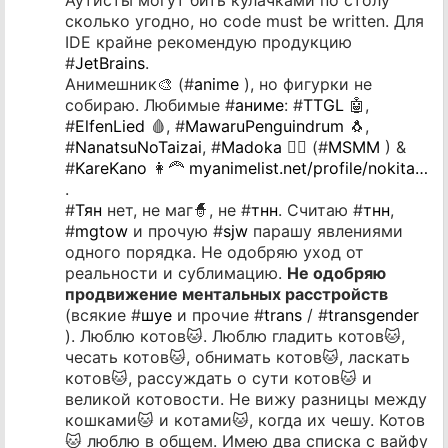
сколько угодно, но code must be written. Для
IDE крайне рекомендую продукцию
#
JetBrains
.
Анимешник🎨 (#
anime
), но фигурки не
собираю. Любимые #
аниме
: #
TTGL
🤖,
#
ElfenLied
🩸, #
MawaruPenguindrum
🐧,
#
NanatsuNoTaizai
, #
Madoka
🧙‍♂️ (#
MSMM
) &
#
KareKano
👩‍🦰
myanimelist.net/profile/nokita…
.
#
Тян
нет, не маг🧙, не #
тнн
. Считаю #
тнн
,
#
mgtow
и прочую #
sjw
парашу явлениями
одного порядка. Не одобряю уход от
реальности и сублимацию.
Не одобряю
продвижение ментальных расстройств
(всякие #
шуе
и прочие #
trans
/ #
transgender
). Люблю котов🐱. Люблю гладить котов🐱,
чесать котов🐱, обнимать котов🐱, ласкать
котов🐱, рассуждать о сути котов🐱 и
великой котовости. Не вижу разницы между
кошками🐱 и котами🐱, когда их чешу. Котов
🐱 люблю в общем. Имею два списка с вайфу