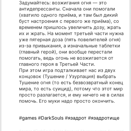
Задумайтесь: возжигания огня — это
антидепрессанты. Сначала они помогали
(хватило одного приёма, и там был дикий
буст настроения с первого же приёма), со
временем пришлось увеличить дозу, жрать
их и жрать. На момент третьей части нужна
уже пятерная доза (пять повелителей огня)
из-за привыкания, а изначальные таблетки
(главный герой), они вообще перестали
помогать, ведь огонь не возжигается от
главного героя в Третьей Части.
При этом игра подталкивает нас из двух
концовок (Тушение / Узурпация) выбрать
Тушение огня (то есть безвозвратный конец
мира, то есть суицид), потому что этот мир
просто разлагается, и ему ничего не в силах
помочь. Его муки надо просто окончить.
#
games
#
DarkSouls
#
язадрот
#
язадротище
#
games
#
DarkSouls
#
спгс
#
суицид
#
филосораптор
#
язадрот