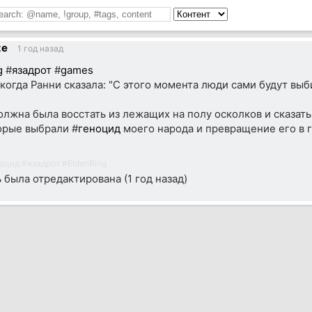
ze
1 год назад
g
#
язадрот
#
games
 когда Ранни сказала: "С этого момента люди сами будут выб
олжна была восстать из лежащих на полу осколков и сказать
орые выбрали #
геноцид
моего народа и превращение его в 
оцид
#
язадрот
#
EldenRing
ь была отредактирована (
1 год назад
)