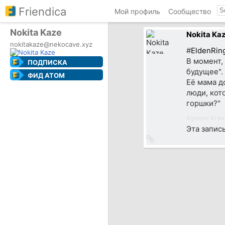
Friendica
Мой профиль
Сообщество
Nokita Kaze
Nokita Ka
nokitakaze@nekocave.xyz
#
EldenRin
В момент,
ПОДПИСКА
будущее".
ФИД ATOM
Её мама д
люди, кот
горшки?"
#
games
#
ген
Эта запис
Ссылка
на
источник