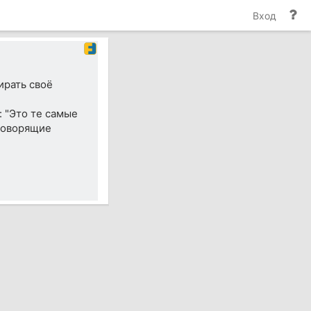
По
Вход
и
до
ирать своё
: "Это те самые
говорящие