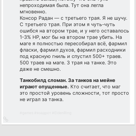
непроходимая была. Тут она легла
мгновенно.
Консор Радан — с третьего трая. Я не шучу.
С третьего трая. При этом я чуть-чуть
ошибся на втором трае, и у него оставалось
1-3% HP, мог бы на втором трае убить. На
маге я полностью пересобирал всё, фармил
фласки, фармил духов, фармил расходники
под красную гниль и спустил 500+ траев.
500 траев на маге. 3 трая на танке. Это
даже не смешно.
Танкобилд сломан. За танков на мейне
играют опущенные.
Кто считает, что маг
это простой уровень сложности, тот просто
не играл за танка.
#
games
#
язадрот
#
EldenRing
Ссылка
на
источник