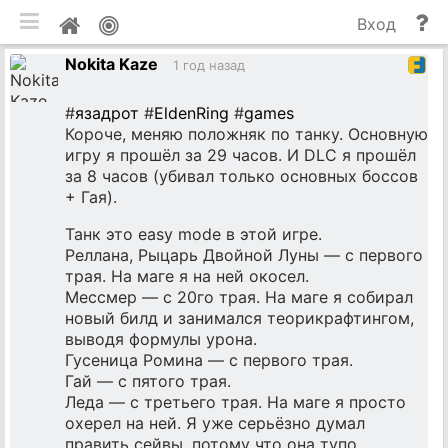
мобильная версия
П
Мой
Вход
и
профиль
Nokita Kaze
до
1 год назад
#
язадрот
#
EldenRing
#
games
Короче, меняю положняк по танку. Основную
игру я прошёл за 29 часов. И DLC я прошёл
за 8 часов (убивал только основных боссов
+ Гая).
Танк это easy mode в этой игре.
Реллана, Рыцарь Двойной Луны — с первого
трая. На маге я на ней окосел.
Мессмер — с 20го трая. На маге я собирал
новый билд и занимался теорикрафтингом,
выводя формулы урона.
Гусеница Ромина — с первого трая.
Гай — с пятого трая.
Леда — с третьего трая. На маге я просто
охерел на ней. Я уже серьёзно думал
править сейвы, потому что она тупо