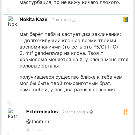
мастурбация, то не вижу ничего плохого.
Ссылка
на
Nokita Kaze
2 лет назад
источник
маг берёт тебя и кастует два заклинания:
1. долгоживущий клон со всеми твоими
воспоминаниями (то есть это F5/Ctrl+C)
2. mtf genderswap на клона. Твоя Y-
хромосома меняется на X, у клона меняются
половые органы
получившееся существо ближе к тебе чем
мог бы быть твой гомозиготный брат.
само собой, у вас два разных сознания
Ссылка
на
Exterminatus
2 лет назад
•
источник
@
Taciturn
@
Taciturn