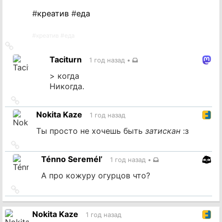
#
креатив
#
еда
#
креатив
#
еда
Ссылка
на
Taciturn
1 год назад
•
источник
> когда
Никогда.
Ссылка
на
Nokita Kaze
1 год назад
источник
Ты просто не хочешь быть
затискан
:з
Ссылка
на
Ténno Seremél’
1 год назад
•
источник
А про кожуру огурцов что?
Ссылка
на
источник
Nokita Kaze
1 год назад