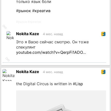
только язык боли
#
рынок
#
креатив
#
рынок
#
креатив
Ссылка
на
Nokita Kaze
4 мес. назад
источник
Это я Васю сейчас смотрю. Он тоже
спекулянт
youtube.com/watch?v=QerpFi1ADO…
Ссылка
на
источник
Nokita Kaze
4 мес. назад
the Digital Circus is written in #
Lisp