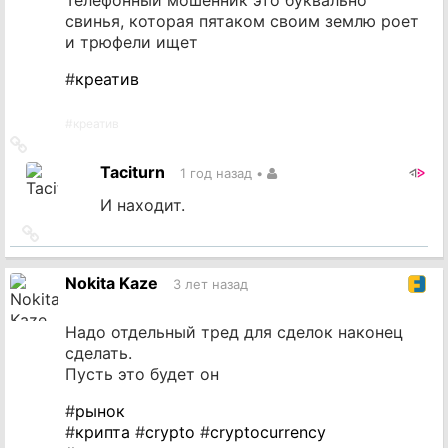
свинья, которая пятаком своим землю роет
и трюфели ищет
#
креатив
#
креатив
Ссылка
на
Taciturn
1 год назад
•
источник
И находит.
Ссылка
на
источник
Nokita Kaze
3 лет назад
Надо отдельный тред для сделок наконец
сделать.
Пусть это будет он
#
рынок
#
крипта
#
crypto
#
cryptocurrency