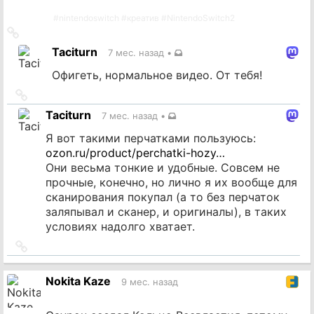
#
nintendoswitch
#
креатив
#
NintendoSwitch2
Ссылка
на
Taciturn
7 мес. назад
•
источник
Офигеть, нормальное видео. От тебя!
Ссылка
на
Taciturn
7 мес. назад
•
источник
Я вот такими перчатками пользуюсь:
ozon.ru/product/perchatki-hozy…
Они весьма тонкие и удобные. Совсем не
прочные, конечно, но лично я их вообще для
сканирования покупал (а то без перчаток
заляпывал и сканер, и оригиналы), в таких
условиях надолго хватает.
Ссылка
на
источник
Nokita Kaze
9 мес. назад