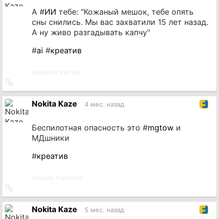
А #
ИИ
тебе: "Кожаный мешок, тебе опять
сны снились. Мы вас захватили 15 лет назад.
А ну живо разгадывать капчу"
#
ai
#
креатив
#
креатив
#
ии
#
ai
Ссылка
на
источник
Nokita Kaze
4 мес. назад
Беспилотная опасность это #
mgtow
и
МДшники
#
креатив
#
mgtow
#
креатив
Ссылка
на
источник
Nokita Kaze
5 мес. назад