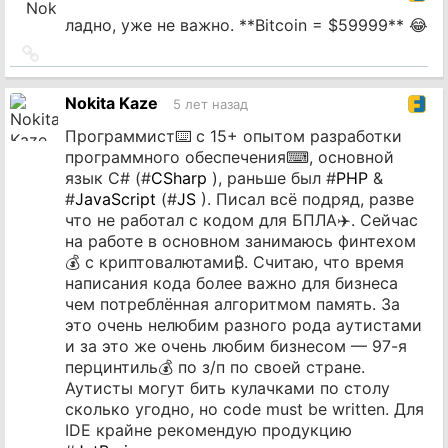
ладно, уже не важно. **Bitcoin = $59999** 😂
Ссылка
на
источник
Nokita Kaze
5 лет назад
Программист⌨️ с 15+ опытом разработки
программного обеспечения⌨, основной
язык C# (#
CSharp
), раньше был #
PHP
&
#
JavaScript
(#
JS
). Писал всё подряд, разве
что не работал с кодом для БПЛА✈️. Сейчас
на работе в основном занимаюсь финтехом
💰 с криптовалютами₿. Считаю, что время
написания кода более важно для бизнеса
чем потреблённая алгоритмом память. За
это очень нелюбим разного рода аутистами
и за это же очень любим бизнесом — 97-я
перцинтиль💰 по з/п по своей стране.
Аутисты могут бить кулачками по столу
сколько угодно, но code must be written. Для
IDE крайне рекомендую продукцию