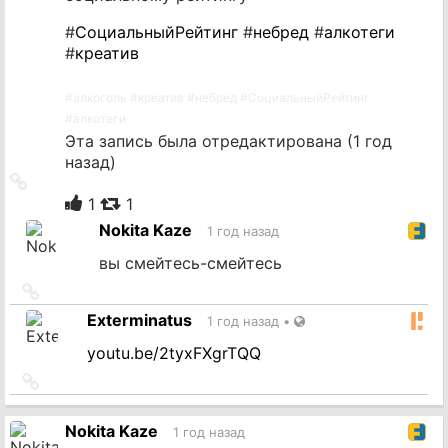
#
СоциальныйРейтинг
#
небред
#
алкотеги
#
креатив
#
алкоголь
#
креатив
#
небред
#
СоциальныйРейтинг
#
алкотеги
Эта запись была отредактирована (
1 год
назад
)
Ссылка
на
1
1
источник
Nokita Kaze
1 год назад
вы смейтесь-смейтесь
Ссылка
на
Exterminatus
1 год назад
•
источник
youtu.be/2tyxFXgrTQQ
Ссылка
на
источник
Nokita Kaze
1 год назад