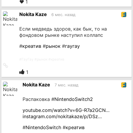
на
❤ 1
источник
Nokita Kaze
6 мес. назад
Если медведь здоров, как бык, то на
фондовом рынке наступил коллапс
#
креатив
#
рынок
#
гаугау
#
ГауГау
#
рынок
#
креатив
Ссылка
на
1
источник
Nokita Kaze
7 мес. назад
Распаковка #
NintendoSwitch2
youtube.com/watch?v=6G-R7a2GCN…
instagram.com/nokitakaze/p/DSz…
#
NintendoSwitch
#
креатив