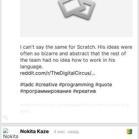
I can't say the same for Scratch. His ideas were
often so bizarre and abstract that the rest of
the team had no idea how to work in his
language.
reddit.com/r/TheDigitalCircus/…
#
tadc
#
creative
#
programming
#
quote
#
программирование
#
креатив
#
programming
#
программирование
#
креатив
#
creative
#
lisp
#
tADC
Ссылка
на
источник
Nokita Kaze
4 мес. назад