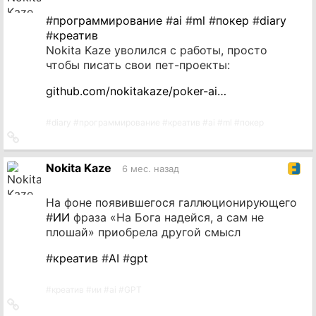
#
программирование
#
ai
#
ml
#
покер
#
diary
#
креатив
Nokita Kaze уволился с работы, просто
чтобы писать свои пет-проекты:
github.com/nokitakaze/poker-ai…
#
diary
#
программирование
#
креатив
#
ai
#
ml
#
покер
Ссылка
на
источник
Nokita Kaze
6 мес. назад
На фоне появившегося галлюционирующего
#
ИИ
фраза «На Бога надейся, а сам не
плошай» приобрела другой смысл
#
креатив
#
AI
#
gpt
#
креатив
#
ии
#
ai
#
GPT
Ссылка