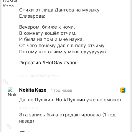
Стихи от лица Дантеса на музыку
Елизарова:
Вечером, ближе к ночи,
В комнату вошёл отчим.
И была на том и мне наука.
От чего почему дал я в попу отчиму.
Потому что отчим у меня сууууууука
#
креатив
#
HotGay
#
yaoi
#
креатив
#
HotGay
#
yaoi
Ссылка
на
Nokita Kaze
1 год назад
источник
Да, не Пушкин. Но #
Пушкин
уже не сможет
#
ПУШКИН
Эта запись была отредактирована (
1 год
назад
)
Ссылка
на