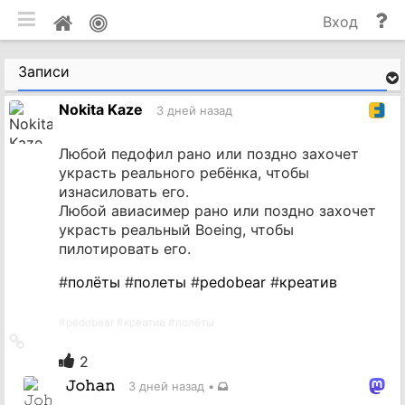
мобильная версия
П
Мой
Вход
и
профиль
до
Записи
Nokita Kaze
3 дней назад
Любой педофил рано или поздно захочет
украсть реального ребёнка, чтобы
изнасиловать его.
Любой авиасимер рано или поздно захочет
украсть реальный Boeing, чтобы
пилотировать его.
#
полёты
#
полеты
#
pedobear
#
креатив
#
pedobear
#
креатив
#
полёты
Ссылка
на
2
источник
𝙹𝚘𝚑𝚊𝚗
3 дней назад
•