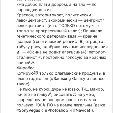
«На добро плати добром, а на зло — по
справедливости».
Краскон, авторитократ, политически —
лево-центрист, экономически — центрист/
лево-центрист (и то ТОЛЬКО потому что
топлю за прогрессивный налог); По шкале
генетического детерминизма — крайне
правый (генетический реалист🧬, отрицаю
табулу расу, одобряю научные исследования
🔬 — «Осина не родит апельсина»); патриот-
сталинист☭, постоянно голосую за красных
свиней☭.
Жиробас.
Котирую🐱 только флагманские продукты в
плане гаджетов (#
Samsung
Galaxy и прочее
такое).
Не пью, не курю, дурь не юзаю. Т-щ майор,
ничего не пишу🖊️, рисовать🎨 не умею,
запрещёнку не распространяю и сам не
пользую. 100% ПО на компе легальны (даже
#
SonyVegas
с #
Photoshop
и #
Navicat
).