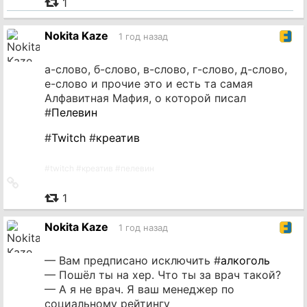
1
источник
Nokita Kaze
1 год назад
а-слово, б-слово, в-слово, г-слово, д-слово,
е-слово и прочие это и есть та самая
Алфавитная Мафия, о которой писал
#
Пелевин
#
Twitch
#
креатив
#
twitch
#
креатив
#
пелевин
Ссылка
на
1
источник
Nokita Kaze
1 год назад
— Вам предписано исключить #
алкоголь
— Пошёл ты на хер. Что ты за врач такой?
— А я не врач. Я ваш менеджер по
социальному рейтингу