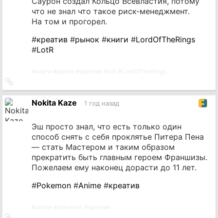
Саурон создал Кольцо Всевластия, потому
что не знал что такое риск-менеджмент.
На том и прогорел.
#
креатив
#
рынок
#
книги
#
LordOfTheRings
#
LotR
#
книги
#
рынок
#
креатив
#
lotr
#
LordOfTheRings
Ссылка
на
источник
Nokita Kaze
1 год назад
Эш просто знал, что есть только один
способ снять с себя проклятье Питера Пена
— стать Мастером и таким образом
прекратить быть главным героем Франшизы.
Пожелаем ему наконец дорасти до 11 лет.
#
Pokemon
#
Anime
#
креатив
#
anime
#
pokemon
#
креатив
Ссылка