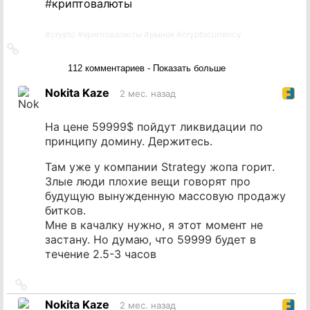
#
криптовалюты
#
crypto
#
криптовалюты
#
рынок
#
cryptocurrency
Ссылка
на
112 комментариев - Показать больше
источник
Nokita Kaze
2 мес. назад
На цене 59999$ пойдут ликвидации по
принципу домину. Держитесь.
Там уже у компании Strategy жопа горит.
Злые люди плохие вещи говорят про
будущую вынужденную массовую продажу
битков.
Мне в качалку нужно, я этот момент не
застану. Но думаю, что 59999 будет в
течение 2.5-3 часов
Ссылка
на
Nokita Kaze
2 мес. назад
источник