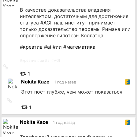
В качестве доказательства владения
интеллектом, достаточным для достижения
статуса #
AGI
, наш институт принимает
только доказательство теоремы Римана или
опровержение гипотезы Коллатца
#
креатив
#
ai
#
ии
#
математика
#
креатив
#
ии
#
ai
#
AGI
Ссылка
на
1
источник
Nokita Kaze
1 год назад
Этот пост глубже, чем может показаться
Ссылка
на
1
источник
Nokita Kaze
1 год назад
Телефонный мошенник это буквально