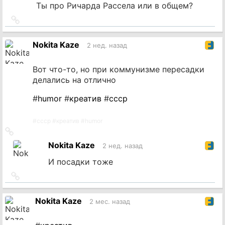
Ты про Ричарда Рассела или в общем?
Ссылка
на
источник
Nokita Kaze
2 нед. назад
Вот что-то, но при коммунизме пересадки
делались на отлично
#
humor
#
креатив
#
ссср
#
ссср
#
креатив
#
humor
Ссылка
на
Nokita Kaze
2 нед. назад
источник
И посадки тоже
Ссылка
на
источник
Nokita Kaze
2 мес. назад