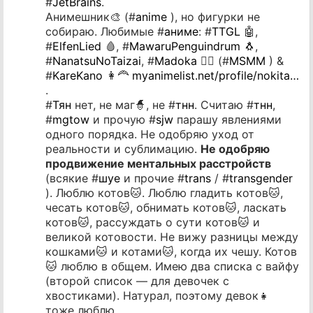
#
JetBrains
.
Анимешник🎨 (#
anime
), но фигурки не
собираю. Любимые #
аниме
: #
TTGL
🤖,
#
ElfenLied
🩸, #
MawaruPenguindrum
🐧,
#
NanatsuNoTaizai
, #
Madoka
🧙‍♂️ (#
MSMM
) &
#
KareKano
👩‍🦰
myanimelist.net/profile/nokita…
.
#
Тян
нет, не маг🧙, не #
тнн
. Считаю #
тнн
,
#
mgtow
и прочую #
sjw
парашу явлениями
одного порядка. Не одобряю уход от
реальности и сублимацию.
Не одобряю
продвижение ментальных расстройств
(всякие #
шуе
и прочие #
trans
/ #
transgender
). Люблю котов🐱. Люблю гладить котов🐱,
чесать котов🐱, обнимать котов🐱, ласкать
котов🐱, рассуждать о сути котов🐱 и
великой котовости. Не вижу разницы между
кошками🐱 и котами🐱, когда их чешу. Котов
🐱 люблю в общем. Имею два списка с вайфу
(второй список — для девочек с
хвостиками). Натурал, поэтому девок👧
тоже люблю.