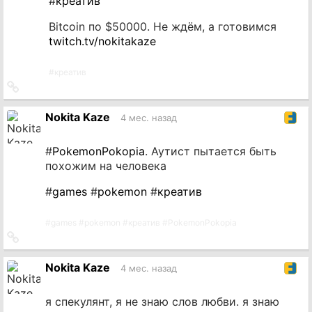
#
креатив
Bitcoin по $50000. Не ждём, а готовимся
twitch.tv/nokitakaze
#
креатив
Ссылка
на
источник
Nokita Kaze
4 мес. назад
#
PokemonPokopia
. Аутист пытается быть
похожим на человека
#
games
#
pokemon
#
креатив
#
games
#
pokemon
#
креатив
#
PokemonPokopia
Ссылка
на
источник
Nokita Kaze
4 мес. назад
я спекулянт, я не знаю слов любви. я знаю