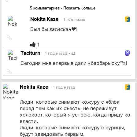
на
5 комментариев - Показать больше
источник
Nokita Kaze
1 год назад
Был бы
затискан
♥!
Ссылка
на
1
источник
Taciturn
1 год назад
•
Сегодня мне впервые дали «барбарыску™»!
Ссылка
на
источник
Nokita Kaze
1 год назад
Люди, которые снимают кожуру с яблок
перед тем как их съесть, не переживут
холокост, который я устрою, когда приду ко
власти.
Люди, которые снимают кожуру с курицы,
будут завидовать первым.