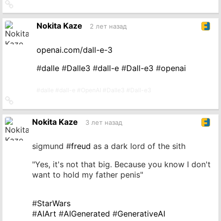
Ссылка
на
источник
Nokita Kaze
2 лет назад
openai.com/dall-e-3
#
dalle
#
Dalle3
#
dall-e
#
Dall-e3
#
openai
#
dalle
#
dall-e
#
OpenAI
#
Dalle3
#
Dall-e3
Ссылка
на
источник
Nokita Kaze
3 лет назад
sigmund #
freud
as a dark lord of the sith
"Yes, it's not that big. Because you know I don't
want to hold my father penis"
#
StarWars
#
AIArt
#
AIGenerated
#
GenerativeAI