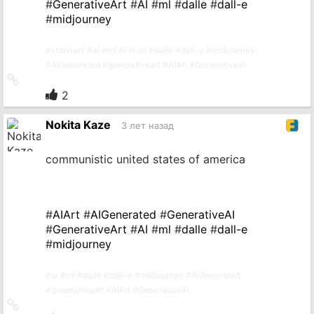
#
GenerativeArt
#
AI
#
ml
#
dalle
#
dall-e
#
midjourney
#
starwars
#
ai
#
ml
#
Freud
#
dalle
#
dall-e
#
midjourney
#
AIGenerated
#
generativeart
#
AIArt
#
GenerativeAI
Ссылка
на
2
источник
Nokita Kaze
3 лет назад
communistic united states of america
#
AIArt
#
AIGenerated
#
GenerativeAI
#
GenerativeArt
#
AI
#
ml
#
dalle
#
dall-e
#
midjourney
#
ai
#
ml
#
dalle
#
dall-e
#
midjourney
#
AIGenerated
#
generativeart
#
AIArt
#
GenerativeAI
Ссылка