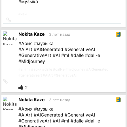
#
музыка
#
чай
Ссылка
на
источник
Nokita Kaze
3 лет назад
#
Ария
#
музыка
#
AIArt
#
AIGenerated
#
GenerativeAI
#
GenerativeArt
#
AI
#
ml
#
dalle
#
dall-e
#
Midjourney
#
ai
#
ml
#
ария
#
dalle
#
dall-e
#
midjourney
#
AIGenerated
#
generativeart
#
AIArt
#
GenerativeAI
Ссылка
на
2
источник
Nokita Kaze
3 лет назад
#
Ария
#
музыка
#
AIArt
#
AIGenerated
#
GenerativeAI
#
GenerativeArt
#
AI
#
ml
#
dalle
#
dall-e
#
Midjourney