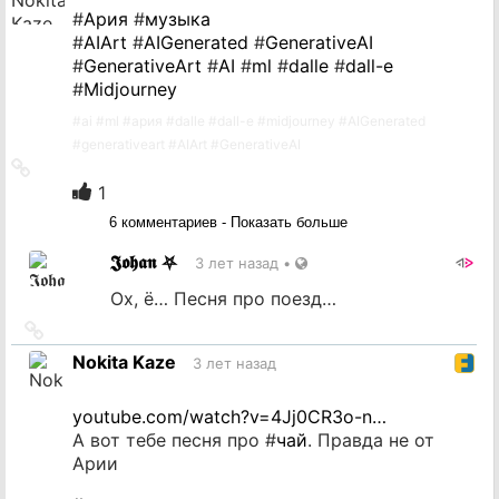
#
Ария
#
музыка
#
AIArt
#
AIGenerated
#
GenerativeAI
#
GenerativeArt
#
AI
#
ml
#
dalle
#
dall-e
#
Midjourney
#
ai
#
ml
#
ария
#
dalle
#
dall-e
#
midjourney
#
AIGenerated
#
generativeart
#
AIArt
#
GenerativeAI
Ссылка
на
1
источник
6 комментариев - Показать больше
𝕵𝖔𝖍𝖆𝖓 ⛧
3 лет назад
•
Ох, ё… Песня про поезд…
Ссылка
на
Nokita Kaze
3 лет назад
источник
youtube.com/watch?v=4Jj0CR3o-n…
А вот тебе песня про #
чай
. Правда не от
Арии