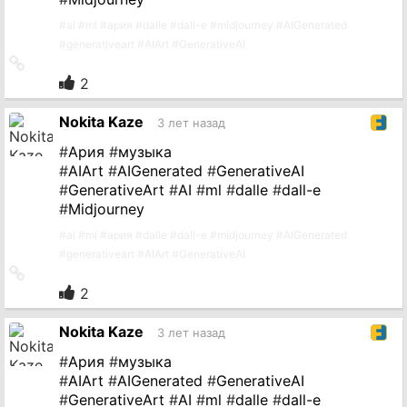
#
ai
#
ml
#
ария
#
dalle
#
dall-e
#
midjourney
#
AIGenerated
#
generativeart
#
AIArt
#
GenerativeAI
Ссылка
на
2
источник
Nokita Kaze
3 лет назад
#
Ария
#
музыка
#
AIArt
#
AIGenerated
#
GenerativeAI
#
GenerativeArt
#
AI
#
ml
#
dalle
#
dall-e
#
Midjourney
#
ai
#
ml
#
ария
#
dalle
#
dall-e
#
midjourney
#
AIGenerated
#
generativeart
#
AIArt
#
GenerativeAI
Ссылка
на
2
источник
Nokita Kaze
3 лет назад
#
Ария
#
музыка
#
AIArt
#
AIGenerated
#
GenerativeAI
#
GenerativeArt
#
AI
#
ml
#
dalle
#
dall-e