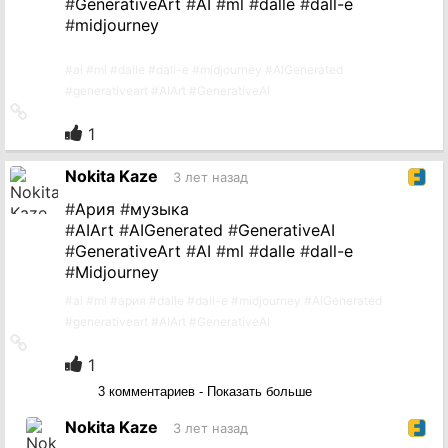
#
GenerativeArt
#
AI
#
ml
#
dalle
#
dall-e
#
midjourney
#
ai
#
ml
#
dalle
#
dall-e
#
midjourney
#
AIGenerated
#
generativeart
#
AIArt
#
GenerativeAI
Ссылка
на
1
источник
Nokita Kaze
3 лет назад
#
Ария
#
музыка
#
AIArt
#
AIGenerated
#
GenerativeAI
#
GenerativeArt
#
AI
#
ml
#
dalle
#
dall-e
#
Midjourney
#
ai
#
ml
#
ария
#
dalle
#
dall-e
#
midjourney
#
AIGenerated
#
generativeart
#
AIArt
#
GenerativeAI
Ссылка
на
1
источник
3 комментариев - Показать больше
Nokita Kaze
3 лет назад