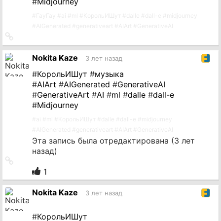
#
Midjourney
#
ГауГау
#
ai
#
ml
#
КорольИШут
#
dalle
#
dall-e
#
midjourney
#
AIGenerated
#
generativeart
#
AIArt
#
GenerativeAI
Ссылка
на
источник
Nokita Kaze
3 лет назад
#
КорольИШут
#
музыка
#
AIArt
#
AIGenerated
#
GenerativeAI
#
GenerativeArt
#
AI
#
ml
#
dalle
#
dall-e
#
Midjourney
#
ai
#
ml
#
КорольИШут
#
dalle
#
dall-e
#
midjourney
#
AIGenerated
#
generativeart
#
AIArt
#
GenerativeAI
Эта запись была отредактирована (
3 лет
назад
)
Ссылка
на
1
источник
Nokita Kaze
3 лет назад
#
КорольИШут