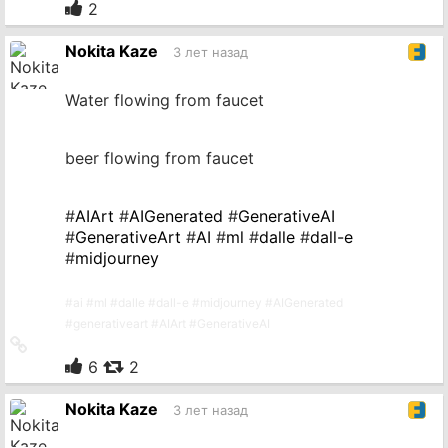
на
2
источник
Nokita Kaze
3 лет назад
Water flowing from faucet
beer flowing from faucet
#
AIArt
#
AIGenerated
#
GenerativeAI
#
GenerativeArt
#
AI
#
ml
#
dalle
#
dall-e
#
midjourney
#
ai
#
ml
#
dalle
#
dall-e
#
midjourney
#
AIGenerated
#
generativeart
#
AIArt
#
GenerativeAI
Ссылка
на
6
2
источник
Nokita Kaze
3 лет назад