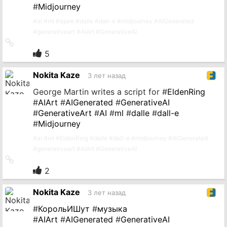
#
Midjourney
#
ai
#
ml
#
ария
#
dalle
#
dall-e
#
midjourney
#
AIGenerated
#
generativeart
#
AIArt
#
GenerativeAI
Ссылка
на
5
источник
Nokita Kaze
3 лет назад
George Martin writes a script for #
EldenRing
#
AIArt
#
AIGenerated
#
GenerativeAI
#
GenerativeArt
#
AI
#
ml
#
dalle
#
dall-e
#
Midjourney
#
ai
#
ml
#
EldenRing
#
dalle
#
dall-e
#
midjourney
#
AIGenerated
#
generativeart
#
AIArt
#
GenerativeAI
Ссылка
на
2
источник
Nokita Kaze
3 лет назад
#
КорольИШут
#
музыка
#
AIArt
#
AIGenerated
#
GenerativeAI