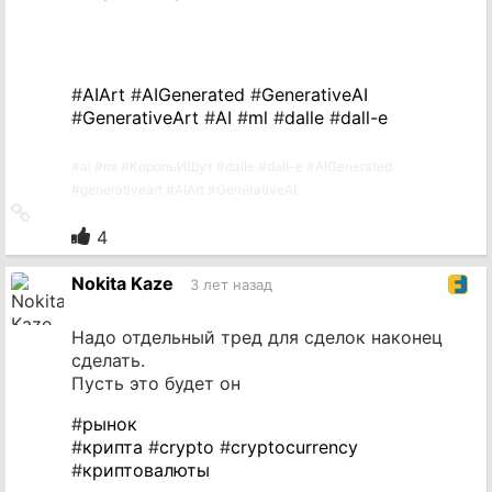
#
AIArt
#
AIGenerated
#
GenerativeAI
#
GenerativeArt
#
AI
#
ml
#
dalle
#
dall-e
#
ai
#
ml
#
КорольИШут
#
dalle
#
dall-e
#
AIGenerated
#
generativeart
#
AIArt
#
GenerativeAI
Ссылка
на
4
источник
Nokita Kaze
3 лет назад
Надо отдельный тред для сделок наконец
сделать.
Пусть это будет он
#
рынок
#
крипта
#
crypto
#
cryptocurrency
#
криптовалюты