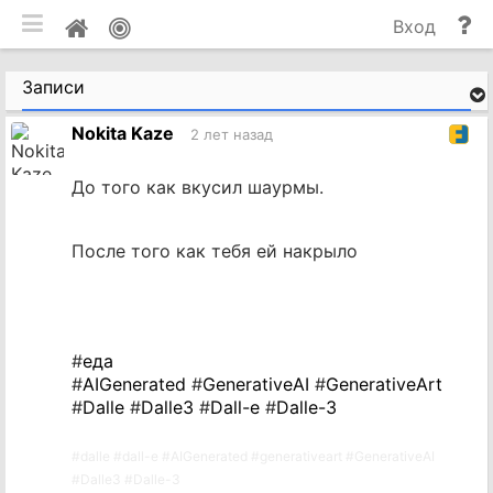
мобильная версия
П
Мой
Вход
и
профиль
до
Записи
Nokita Kaze
2 лет назад
До того как вкусил шаурмы.
После того как тебя ей накрыло
#
еда
#
AIGenerated
#
GenerativeAI
#
GenerativeArt
#
Dalle
#
Dalle3
#
Dall-e
#
Dalle-3
#
dalle
#
dall-e
#
AIGenerated
#
generativeart
#
GenerativeAI
#
Dalle3
#
Dalle-3