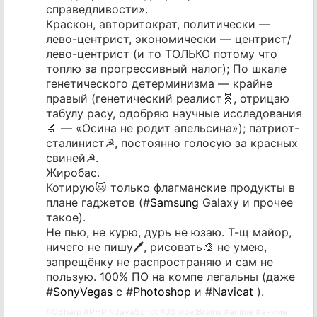
справедливости».
Краскон, авторитократ, политически —
лево-центрист, экономически — центрист/
лево-центрист (и то ТОЛЬКО потому что
топлю за прогрессивный налог); По шкале
генетического детерминизма — крайне
правый (генетический реалист🧬, отрицаю
табулу расу, одобряю научные исследования
🔬 — «Осина не родит апельсина»); патриот-
сталинист☭, постоянно голосую за красных
свиней☭.
Жиробас.
Котирую🐱 только флагманские продукты в
плане гаджетов (#
Samsung
Galaxy и прочее
такое).
Не пью, не курю, дурь не юзаю. Т-щ майор,
ничего не пишу🖊️, рисовать🎨 не умею,
запрещёнку не распространяю и сам не
пользую. 100% ПО на компе легальны (даже
#
SonyVegas
с #
Photoshop
и #
Navicat
).
#
CSharp
#
PHP
#
JavaScript
#
JS
#
JetBrains
#
anime
#
аниме