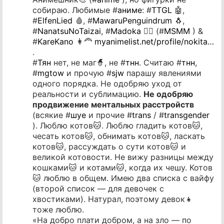
собираю. Любимые #
аниме
: #
TTGL
🤖,
#
ElfenLied
🩸, #
MawaruPenguindrum
🐧,
#
NanatsuNoTaizai
, #
Madoka
🧙‍♂️ (#
MSMM
) &
#
KareKano
👩‍🦰
myanimelist.net/profile/nokita…
.
#
Тян
нет, не маг🧙, не #
тнн
. Считаю #
тнн
,
#
mgtow
и прочую #
sjw
парашу явлениями
одного порядка. Не одобряю уход от
реальности и сублимацию.
Не одобряю
продвижение ментальных расстройств
(всякие #
шуе
и прочие #
trans
/ #
transgender
). Люблю котов🐱. Люблю гладить котов🐱,
чесать котов🐱, обнимать котов🐱, ласкать
котов🐱, рассуждать о сути котов🐱 и
великой котовости. Не вижу разницы между
кошками🐱 и котами🐱, когда их чешу. Котов
🐱 люблю в общем. Имею два списка с вайфу
(второй список — для девочек с
хвостиками). Натурал, поэтому девок👧
тоже люблю.
«На добро плати добром, а на зло — по