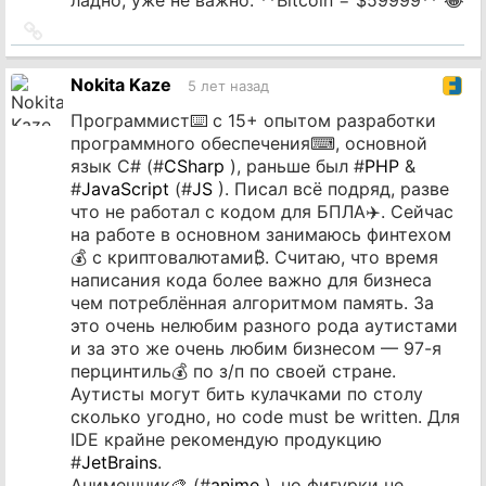
Ссылка
на
источник
Nokita Kaze
5 лет назад
Программист⌨️ с 15+ опытом разработки
программного обеспечения⌨, основной
язык C# (#
CSharp
), раньше был #
PHP
&
#
JavaScript
(#
JS
). Писал всё подряд, разве
что не работал с кодом для БПЛА✈️. Сейчас
на работе в основном занимаюсь финтехом
💰 с криптовалютами₿. Считаю, что время
написания кода более важно для бизнеса
чем потреблённая алгоритмом память. За
это очень нелюбим разного рода аутистами
и за это же очень любим бизнесом — 97-я
перцинтиль💰 по з/п по своей стране.
Аутисты могут бить кулачками по столу
сколько угодно, но code must be written. Для
IDE крайне рекомендую продукцию
#
JetBrains
.
Анимешник🎨 (#
anime
), но фигурки не