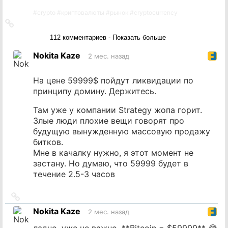
#
crypto
#
криптовалюты
#
рынок
#
cryptocurrency
Ссылка
на
112 комментариев - Показать больше
источник
Nokita Kaze
2 мес. назад
На цене 59999$ пойдут ликвидации по
принципу домину. Держитесь.
Там уже у компании Strategy жопа горит.
Злые люди плохие вещи говорят про
будущую вынужденную массовую продажу
битков.
Мне в качалку нужно, я этот момент не
застану. Но думаю, что 59999 будет в
течение 2.5-3 часов
Ссылка
на
Nokita Kaze
2 мес. назад
источник
ладно, уже не важно. **Bitcoin = $59999** 😂