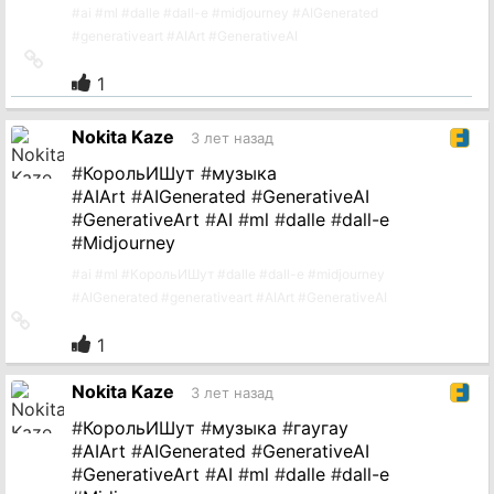
#
ai
#
ml
#
dalle
#
dall-e
#
midjourney
#
AIGenerated
#
generativeart
#
AIArt
#
GenerativeAI
Ссылка
на
1
источник
Nokita Kaze
3 лет назад
#
КорольИШут
#
музыка
#
AIArt
#
AIGenerated
#
GenerativeAI
#
GenerativeArt
#
AI
#
ml
#
dalle
#
dall-e
#
Midjourney
#
ai
#
ml
#
КорольИШут
#
dalle
#
dall-e
#
midjourney
#
AIGenerated
#
generativeart
#
AIArt
#
GenerativeAI
Ссылка
на
1
источник
Nokita Kaze
3 лет назад
#
КорольИШут
#
музыка
#
гаугау
#
AIArt
#
AIGenerated
#
GenerativeAI
#
GenerativeArt
#
AI
#
ml
#
dalle
#
dall-e