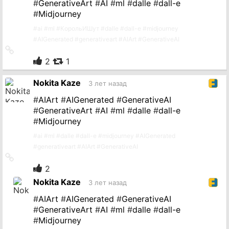
#
GenerativeArt
#
AI
#
ml
#
dalle
#
dall-e
#
Midjourney
#
ai
#
ml
#
КорольИШут
#
dalle
#
dall-e
#
midjourney
#
AIGenerated
#
generativeart
#
AIArt
#
GenerativeAI
Ссылка
на
2
1
источник
Nokita Kaze
3 лет назад
#
AIArt
#
AIGenerated
#
GenerativeAI
#
GenerativeArt
#
AI
#
ml
#
dalle
#
dall-e
#
Midjourney
#
ai
#
ml
#
dalle
#
dall-e
#
midjourney
#
AIGenerated
#
generativeart
#
AIArt
#
GenerativeAI
Ссылка
на
2
источник
Nokita Kaze
3 лет назад
#
AIArt
#
AIGenerated
#
GenerativeAI
#
GenerativeArt
#
AI
#
ml
#
dalle
#
dall-e
#
Midjourney