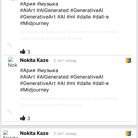
#
Ария
#
музыка
#
AIArt
#
AIGenerated
#
GenerativeAI
#
GenerativeArt
#
AI
#
ml
#
dalle
#
dall-e
#
Midjourney
#
ai
#
ml
#
ария
#
dalle
#
dall-e
#
midjourney
#
AIGenerated
#
generativeart
#
AIArt
#
GenerativeAI
Ссылка
на
3
источник
Nokita Kaze
3 лет назад
#
Ария
#
музыка
#
AIArt
#
AIGenerated
#
GenerativeAI
#
GenerativeArt
#
AI
#
ml
#
dalle
#
dall-e
#
Midjourney
#
ai
#
ml
#
ария
#
dalle
#
dall-e
#
midjourney
#
AIGenerated
#
generativeart
#
AIArt
#
GenerativeAI
Ссылка
на
3
источник
Nokita Kaze
3 лет назад