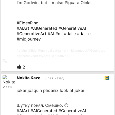
I'm Godwin, but I'm also Piguara Oinks!
#
EldenRing
#
AIArt
#
AIGenerated
#
GenerativeAI
#
GenerativeArt
#
AI
#
ml
#
dalle
#
dall-e
#
midjourney
#
ai
#
ml
#
EldenRing
#
dalle
#
dall-e
#
midjourney
#
AIGenerated
#
generativeart
#
AIArt
#
GenerativeAI
Ссылка
на
2
источник
Nokita Kaze
3 лет назад
joker joaquin phoenix look at joker
Шутку понял. Смешно. 😐
#
AIArt
#
AIGenerated
#
GenerativeAI