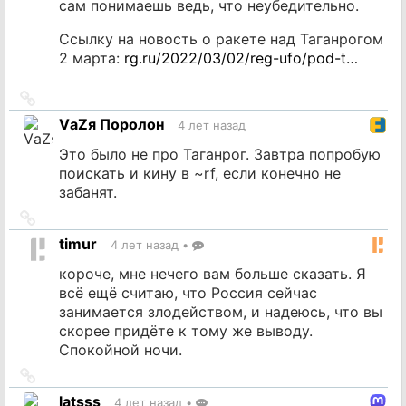
сам понимаешь ведь, что неубедительно.
Ссылку на новость о ракете над Таганрогом
2 марта:
rg.ru/2022/03/02/reg-ufo/pod-t…
Ссылка
на
VаZя Поролон
4 лет назад
источник
Это было не про Таганрог. Завтра попробую
поискать и кину в ~rf, если конечно не
забанят.
Ссылка
на
timur
4 лет назад
•
источник
короче, мне нечего вам больше сказать. Я
всё ещё считаю, что Россия сейчас
занимается злодейством, и надеюсь, что вы
скорее придёте к тому же выводу.
Спокойной ночи.
Ссылка
на
latsss
4 лет назад
•