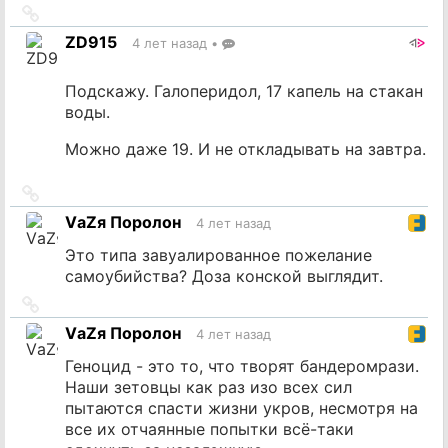
Ссылка
на
ZD915
4 лет назад
•
источник
Подскажу. Галоперидол, 17 капель на стакан
воды.
Можно даже 19. И не откладывать на завтра.
Ссылка
на
VаZя Поролон
4 лет назад
источник
Это типа завуалированное пожелание
самоубийства? Доза конской выглядит.
Ссылка
на
VаZя Поролон
4 лет назад
источник
Геноцид - это то, что творят бандеромрази.
Наши зетовцы как раз изо всех сил
пытаются спасти жизни укров, несмотря на
все их отчаянные попытки всё-таки