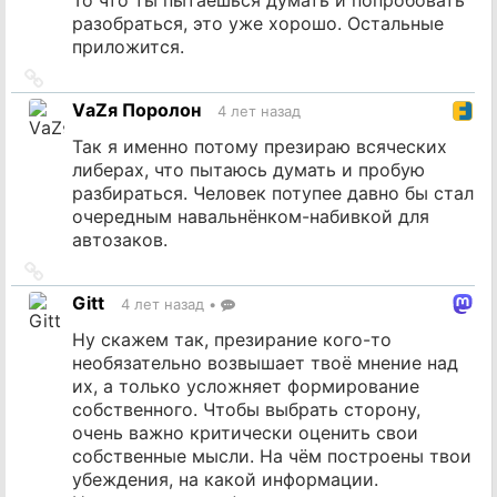
разобраться, это уже хорошо. Остальные
приложится.
Ссылка
на
VаZя Поролон
4 лет назад
источник
Так я именно потому презираю всяческих
либерах, что пытаюсь думать и пробую
разбираться. Человек потупее давно бы стал
очередным навальнёнком-набивкой для
автозаков.
Ссылка
на
Gitt
4 лет назад
•
источник
Ну скажем так, презирание кого-то
необязательно возвышает твоё мнение над
их, а только усложняет формирование
собственного. Чтобы выбрать сторону,
очень важно критически оценить свои
собственные мысли. На чём построены твои
убеждения, на какой информации.