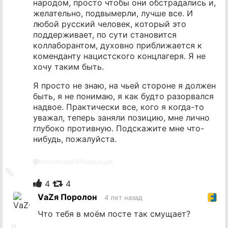
народом, просто чтобы они обстрадались и,
желательно, подвымерли, лучше все. И
любой русский человек, который это
поддерживает, по сути становится
коллаборантом, духовно приближается к
коменданту нацистского концлагеря. Я не
хочу таким быть.
Я просто не знаю, на чьей стороне я должен
быть, я не понимаю, я как будто разорвался
надвое. Практически все, кого я когда-то
уважал, теперь заняли позицию, мне лично
глубоко противную. Подскажите мне что-
нибудь, пожалуйста.
@
Rоссийская🐻Fедерация
Ссылка
на
4
4
источник
VаZя Поролон
4 лет назад
Что тебя в моём посте так смущает?
Ссылка