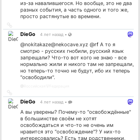
из-за навалившегося. Но вообще, это не два
разных события, а часть одного и того же,
просто растянутые во времени.
Ссылка
на
DieGo
4 лет назад
•
источник
@
nokitakaze@nekocave.xyz
@
rf
А то я
смотрю - русских гнобили, русский язык
запрещали? Что-то вот кого не знаю - все
нормально жили и никого там не запрещали,
но теперь-то точно не будут, ибо их теперь
"освободили".
@
Rоссийская🐻Fедерация
Ссылка
на
DieGo
4 лет назад
•
источник
А вы уверены? Почему-то "освобождённые"
в большинстве своём не хотят
освобождаться и что-то не очень им
нравится это "освобождение"? У них-то
интересовались? Есть там родственники,