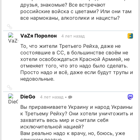
друзья, знакомые? Все встречают
российские войска с цветами? Или они там
все нармоканы, алкоголики и нацисты?
Ссылка
на
VаZя Поролон
4 лет назад
источник
То, что жители Третьего Рейха, даже не
состоявшие в СС, в большинстве своём не
хотели освобождаться Красной Армией, не
отменяет того, что это надо было сделать.
Просто надо и всё, даже если будут трупы и
недовольные.
Ссылка
на
DieGo
4 лет назад
•
источник
Вы приравниваете Украину и народ Украины
к Третьему Рейху? Они хотели уничтожить и
захватить весь мир и считали себя
исключительной нацией?
Вам реально надо к врачу, но, боюсь, уже
слишком поздно.