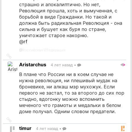
страшно и апокалиптично. Но нет,
Революция прошла, хоть и вымученная, с
борьбой в виде Гражданки. Но такой и
должна быть радикальная Революция - она
сильна и бушует как буря по стране,
уничтожает старое накорню.
@
rf
@
Rоссийская🐻Fедерация
Ссылка
на
Aristarchus
4 лет назад
•
источник
В плане что России ни в коем случае не
нужна революция, ни плешивый мудак на
броневике, ни алкаш мэр мухожук. Если
первого не застал, то за второго до сих пор
стыдно, вдогонку можно вспомнить
меченого что грамоты и медальки в белом
доме получал. Одним словом предатели.
Ссылка
на
timur
4 лет назад
•
источник