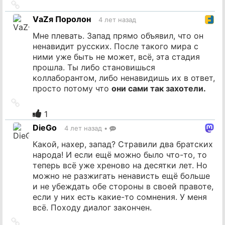
Ссылка
на
VаZя Поролон
4 лет назад
источник
Мне плевать. Запад прямо объявил, что он
ненавидит русских. После такого мира с
ними уже быть не может, всё, эта стадия
прошла. Ты либо становишься
коллаборантом, либо ненавидишь их в ответ,
просто потому что
они сами так захотели.
Ссылка
на
1
источник
DieGo
4 лет назад
•
Какой, нахер, запад? Стравили два братских
народа! И если ещё можно было что-то, то
теперь всё уже хреново на десятки лет. Но
можно не разжигать ненависть ещё больше
и не убеждать обе стороны в своей правоте,
если у них есть какие-то сомнения. У меня
всё. Походу диалог закончен.
Ссылка