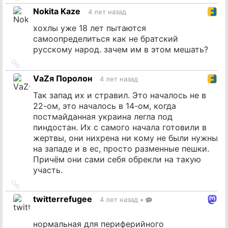
на
Nokita Kaze
4 лет назад
источник
хохлы уже 18 лет пытаются
самоопределиться как не братский
русскому народ. зачем им в этом мешать?
Ссылка
на
VаZя Поролон
4 лет назад
источник
Так запад их и стравил. Это началось не в
22-ом, это началось в 14-ом, когда
постмайданная украина легла под
пиндостан. Их с самого начала готовили в
жертвы, они нихрена ни кому не были нужны
на западе и в ес, просто разменные пешки.
Причём они сами себя обрекли на такую
участь.
Ссылка
на
twitterrefugee
4 лет назад
•
источник
нормальная для периферийного