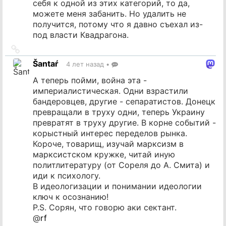
себя к одной из этих категорий, то да,
можете меня забанить. Но удалить не
получится, потому что я давно съехал из-
под власти Квадрагона.
Ссылка
на
Šantaŕ
4 лет назад
•
источник
А теперь пойми, война эта -
империалистическая. Одни взрастили
бандеровцев, другие - сепаратистов. Донецк
превращали в труху одни, теперь Украину
превратят в труху другие. В корне событий -
корыстный интерес переделов рынка.
Короче, товарищ, изучай марксизм в
марксистском кружке, читай иную
политлитературу (от Сореля до А. Смита) и
иди к психологу.
В идеологизации и понимании идеологии
ключ к осознанию!
P.S. Сорян, что говорю аки сектант.
@
rf