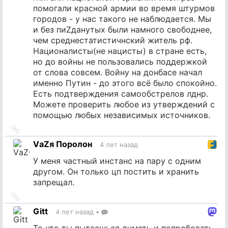
помогали красной армии во время штурмов
городов - у нас такого не наблюдается. Мы
и без пиZданутых были намного свободнее,
чем среднестатистичнский житель рф.
Националисты(не нацисты) в стране есть,
но до войны не пользовались поддержкой
от слова совсем. Войну на донбасе начал
именно Путин - до этого всё было спокойно.
Есть подтверждения самообстрелов лднр.
Можете проверить любое из утверждений с
помощью любых независимых источников.
Ссылка
на
VаZя Поролон
4 лет назад
источник
У меня частный инстанс на пару с одним
другом. Он только цп постить и хранить
запрещал.
Ссылка
на
Gitt
4 лет назад
•
источник
То что ты пытаешься думать и попробовать