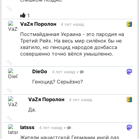
Ссылка
на
1
источник
VаZя Поролон
4 лет назад
Постмайданная Украина - это пародия на
Третий Рейх. На весь мир силёнок бы не
хватило, но геноцид народов донбасса
совершенно точно вёлся умышленно.
Ссылка
на
DieGo
4 лет назад
•
источник
Геноцид? Серьёзно?
Ссылка
на
VаZя Поролон
4 лет назад
источник
Да.
Ссылка
на
latsss
4 лет назад
•
источник
Жители нацистской Германии иной раз