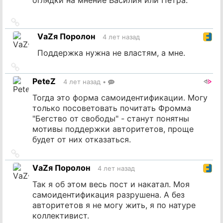
Ссылка
на
VаZя Поролон
4 лет назад
источник
Поддержка нужна не властям, а мне.
Ссылка
на
PeteZ
4 лет назад
•
источник
Тогда это форма самоидентификации. Могу
только посоветовать почитать Фромма
"Бегство от свободы" - станут понятны
мотивы поддержки авторитетов, проще
будет от них отказаться.
Ссылка
на
VаZя Поролон
4 лет назад
источник
Так я об этом весь пост и накатал. Моя
самоидентификация разрушена. А без
авторитетов я не могу жить, я по натуре
коллективист.