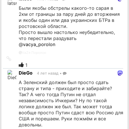
источник
Были якобы обстрелы какого-то сарая в
2км от границы за пару дней до вторжения
и якобы один или два украинских БТРа в
ростовской области.
Просто вышло настолько неубедительно,
что перестали раздувать
@
vacya_porolon
@
VаZя Поролон
Ссылка
на
1
источник
DieGo
4 лет назад
•
А Зеленский должен был просто сдать
страну и типа - приходите и забирайте?
Так? А чего тогда Путин не отдал
независимость Ичкерии? Ну по такой
логике должен же был. Так может тогда
вообще просто Путин сдаст всю Россию для
США и порешаем. Руки пожмём и все
довольны.