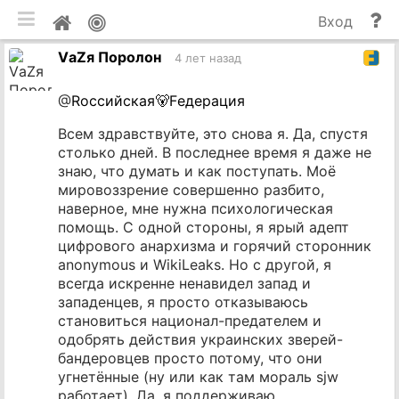
мобильная версия
П
Мой
Вход
и
профиль
VаZя Поролон
до
4 лет назад
@
Rоссийская🐻Fедерация
Всем здравствуйте, это снова я. Да, спустя
столько дней. В последнее время я даже не
знаю, что думать и как поступать. Моё
мировоззрение совершенно разбито,
наверное, мне нужна психологическая
помощь. С одной стороны, я ярый адепт
цифрового анархизма и горячий сторонник
anonymous и WikiLeaks. Но с другой, я
всегда искренне ненавидел запад и
западенцев, я просто отказываюсь
становиться национал-предателем и
одобрять действия украинских зверей-
бандеровцев просто потому, что они
угнетённые (ну или как там мораль sjw
работает). Да, я поддерживаю