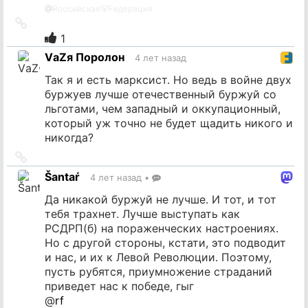
@
Rоссийская🐻Fедерация
Ссылка
на
1
источник
VаZя Поролон
4 лет назад
Так я и есть марксист. Но ведь в войне двух
буржуев лучше отечественный буржуй со
льготами, чем западный и оккупационный,
который уж точно не будет щадить никого и
никогда?
Ссылка
на
Šantaŕ
4 лет назад
•
источник
Да никакой буржуй не лучше. И тот, и тот
тебя трахнет. Лучше выступать как
РСДРП(б) на пораженческих настроениях.
Но с другой стороны, кстати, это подводит
и нас, и их к Левой Революции. Поэтому,
пусть рубятся, приумножение страданий
приведет нас к победе, гыг
@
rf