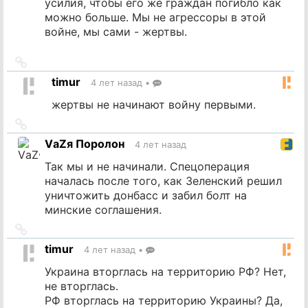
усилия, чтобы его же граждан погибло как
можно больше. Мы не агрессоры в этой
войне, мы сами - жертвы.
Ссылка
на
timur
4 лет назад
•
источник
жертвы не начинают войну первыми.
Ссылка
на
VаZя Поролон
4 лет назад
источник
Так мы и не начинали. Спецоперация
началась после того, как Зеленский решил
уничтожить донбасс и забил болт на
минские соглашения.
Ссылка
на
timur
4 лет назад
•
источник
Украина вторглась на территорию РФ? Нет,
не вторглась.
РФ вторглась на территорию Украины? Да,