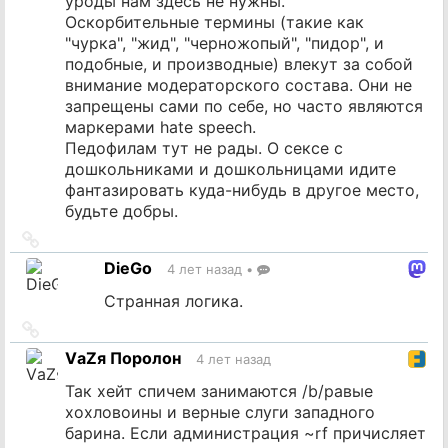
уроды нам здесь не нужны.
Оскорбительные термины (такие как
"чурка", "жид", "черножопый", "пидор", и
подобные, и производные) влекут за собой
внимание модераторского состава. Они не
запрещены сами по себе, но часто являются
маркерами hate speech.
Педофилам тут не рады. О сексе с
дошкольниками и дошкольницами идите
фантазировать куда-нибудь в другое место,
будьте добры.
Ссылка
на
DieGo
4 лет назад
•
источник
Странная логика.
Ссылка
на
VаZя Поролон
4 лет назад
источник
Так хейт спичем занимаются /b/равые
хохловоины и верные слуги западного
барина. Если администрация ~rf причисляет