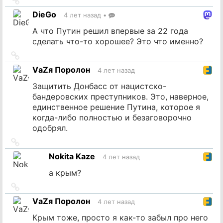
на
DieGo
4 лет назад
•
источник
А что Путин решил впервые за 22 года
сделать что-то хорошее? Это что именно?
Ссылка
на
VаZя Поролон
4 лет назад
источник
Защитить Донбасс от нацистско-
бандеровских преступников. Это, наверное,
единственное решение Путина, которое я
когда-либо полностью и безаговорочно
одобрял.
Ссылка
на
Nokita Kaze
4 лет назад
источник
а крым?
Ссылка
на
VаZя Поролон
4 лет назад
источник
Крым тоже, просто я как-то забыл про него