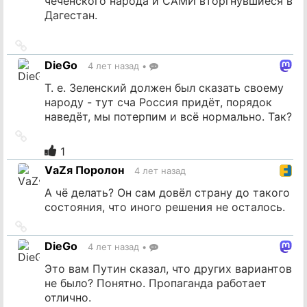
чеченского народа и САМИ вторгнувшиеся в
Дагестан.
Ссылка
на
DieGo
4 лет назад
•
источник
Т. е. Зеленский должен был сказать своему
народу - тут сча Россия придёт, порядок
наведёт, мы потерпим и всё нормально. Так?
Ссылка
на
1
источник
VаZя Поролон
4 лет назад
А чё делать? Он сам довёл страну до такого
состояния, что иного решения не осталось.
Ссылка
на
DieGo
4 лет назад
•
источник
Это вам Путин сказал, что других вариантов
не было? Понятно. Пропаганда работает
отлично.