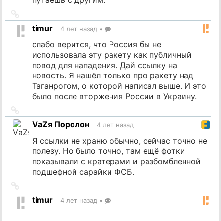
Ссылка
на
timur
4 лет назад
•
источник
слабо верится, что Россия бы не
использовала эту ракету как публичный
повод для нападения. Дай ссылку на
новость. Я нашёл только про ракету над
Таганрогом, о которой написал выше. И это
было после вторжения России в Украину.
Ссылка
на
VаZя Поролон
4 лет назад
источник
Я ссылки не храню обычно, сейчас точно не
полезу. Но было точно, там ещё фотки
показывали с кратерами и разбомбленной
подшефной сарайки ФСБ.
Ссылка
на
timur
4 лет назад
•
источник