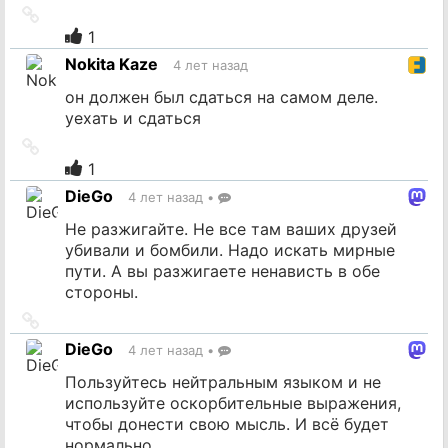
Ссылка
на
1
источник
Nokita Kaze
4 лет назад
он должен был сдаться на самом деле.
уехать и сдаться
Ссылка
на
1
источник
DieGo
4 лет назад
•
Не разжигайте. Не все там ваших друзей
убивали и бомбили. Надо искать мирные
пути. А вы разжигаете ненависть в обе
стороны.
Ссылка
на
DieGo
4 лет назад
•
источник
Пользуйтесь нейтральным языком и не
используйте оскорбительные выражения,
чтобы донести свою мысль. И всё будет
нормально.