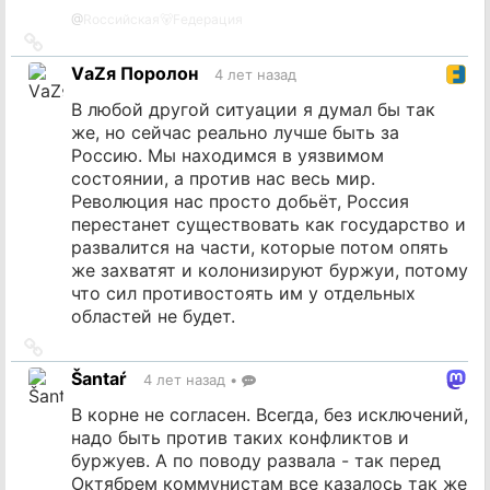
@
Rоссийская🐻Fедерация
Ссылка
на
VаZя Поролон
4 лет назад
источник
В любой другой ситуации я думал бы так
же, но сейчас реально лучше быть за
Россию. Мы находимся в уязвимом
состоянии, а против нас весь мир.
Революция нас просто добьёт, Россия
перестанет существовать как государство и
развалится на части, которые потом опять
же захватят и колонизируют буржуи, потому
что сил противостоять им у отдельных
областей не будет.
Ссылка
на
Šantaŕ
4 лет назад
•
источник
В корне не согласен. Всегда, без исключений,
надо быть против таких конфликтов и
буржуев. А по поводу развала - так перед
Октябрем коммунистам все казалось так же