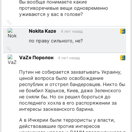
Вы вообще понимаете какие
противоречивые вещи одновременно
уживаются у вас в голове?
Ссылка
на
Nokita Kaze
4 лет назад
источник
по праву сильного, не?
Ссылка
на
VаZя Поролон
4 лет назад
источник
Путин не собирается захватывать Украину,
ценой вопроса было освобождение
республик и отстрел бандеровцев. Никто бы
не бомбил Харьков, Киев, даже Зеленского
не сняли бы. Но он решил бороться до
последнего хохла в его распоряжении за
интересы заокеанского барина.
А в Ичкерии были террористы у власти,
действовавшие против интересов