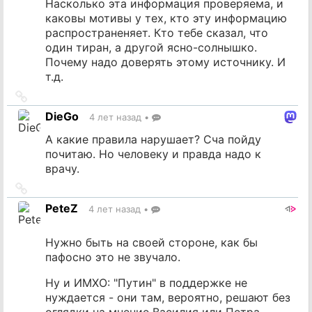
Насколько эта информация проверяема, и
каковы мотивы у тех, кто эту информацию
распространеняет. Кто тебе сказал, что
один тиран, а другой ясно-солнышко.
Почему надо доверять этому источнику. И
т.д.
Ссылка
на
DieGo
4 лет назад
•
источник
А какие правила нарушает? Сча пойду
почитаю. Но человеку и правда надо к
врачу.
Ссылка
на
PeteZ
4 лет назад
•
источник
Нужно быть на своей стороне, как бы
пафосно это не звучало.
Ну и ИМХО: "Путин" в поддержке не
нуждается - они там, вероятно, решают без
оглядки на мнение Василия или Петра.