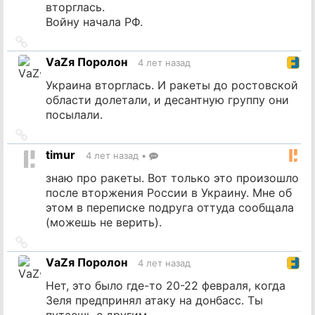
вторглась.
Войну начала РФ.
Ссылка
на
VаZя Поролон
4 лет назад
источник
Украина вторглась. И ракеты до ростовской
области долетали, и десантную группу они
посылали.
Ссылка
на
timur
4 лет назад
•
источник
знаю про ракеты. Вот только это произошло
после вторжения России в Украину. Мне об
этом в переписке подруга оттуда сообщала
(можешь не верить).
Ссылка
на
VаZя Поролон
4 лет назад
источник
Нет, это было где-то 20-22 февраля, когда
Зеля предпринял атаку на донбасс. Ты
путаешь с другим.