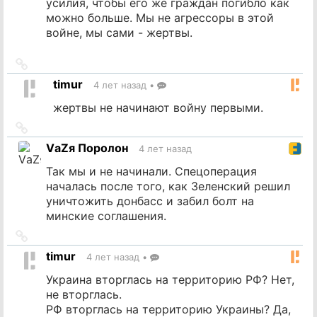
усилия, чтобы его же граждан погибло как
можно больше. Мы не агрессоры в этой
войне, мы сами - жертвы.
Ссылка
на
timur
4 лет назад
•
источник
жертвы не начинают войну первыми.
Ссылка
на
VаZя Поролон
4 лет назад
источник
Так мы и не начинали. Спецоперация
началась после того, как Зеленский решил
уничтожить донбасс и забил болт на
минские соглашения.
Ссылка
на
timur
4 лет назад
•
источник
Украина вторглась на территорию РФ? Нет,
не вторглась.
РФ вторглась на территорию Украины? Да,