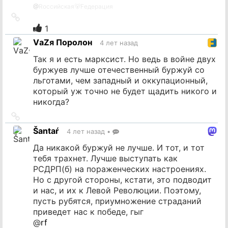
@
Rоссийская🐻Fедерация
Ссылка
на
1
источник
VаZя Поролон
4 лет назад
Так я и есть марксист. Но ведь в войне двух
буржуев лучше отечественный буржуй со
льготами, чем западный и оккупационный,
который уж точно не будет щадить никого и
никогда?
Ссылка
на
Šantaŕ
4 лет назад
•
источник
Да никакой буржуй не лучше. И тот, и тот
тебя трахнет. Лучше выступать как
РСДРП(б) на пораженческих настроениях.
Но с другой стороны, кстати, это подводит
и нас, и их к Левой Революции. Поэтому,
пусть рубятся, приумножение страданий
приведет нас к победе, гыг
@
rf