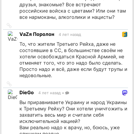
друзья, знакомые? Все встречают
российские войска с цветами? Или они там
все нармоканы, алкоголики и нацисты?
Ссылка
на
VаZя Поролон
4 лет назад
источник
То, что жители Третьего Рейха, даже не
состоявшие в СС, в большинстве своём не
хотели освобождаться Красной Армией, не
отменяет того, что это надо было сделать.
Просто надо и всё, даже если будут трупы и
недовольные.
Ссылка
на
DieGo
4 лет назад
•
источник
Вы приравниваете Украину и народ Украины
к Третьему Рейху? Они хотели уничтожить и
захватить весь мир и считали себя
исключительной нацией?
Вам реально надо к врачу, но, боюсь, уже
слишком поздно.