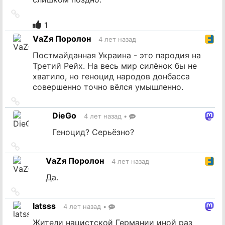
Ссылка
на
1
источник
VаZя Поролон
4 лет назад
Постмайданная Украина - это пародия на
Третий Рейх. На весь мир силёнок бы не
хватило, но геноцид народов донбасса
совершенно точно вёлся умышленно.
Ссылка
на
DieGo
4 лет назад
•
источник
Геноцид? Серьёзно?
Ссылка
на
VаZя Поролон
4 лет назад
источник
Да.
Ссылка
на
latsss
4 лет назад
•
источник
Жители нацистской Германии иной раз