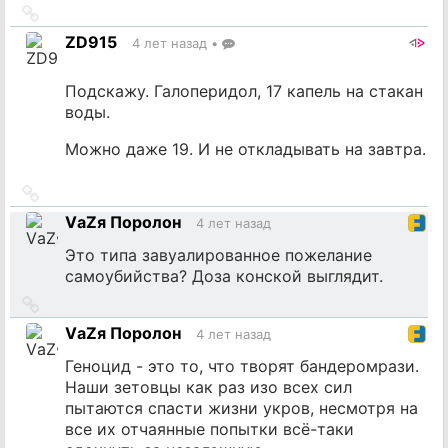
Ссылка
на
ZD915
4 лет назад
•
источник
Подскажу. Галоперидол, 17 капель на стакан
воды.
Можно даже 19. И не откладывать на завтра.
Ссылка
на
VаZя Поролон
4 лет назад
источник
Это типа завуалированное пожелание
самоубийства? Доза конской выглядит.
Ссылка
на
VаZя Поролон
4 лет назад
источник
Геноцид - это то, что творят бандеромрази.
Наши зетовцы как раз изо всех сил
пытаются спасти жизни укров, несмотря на
все их отчаянные попытки всё-таки