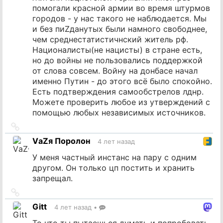
помогали красной армии во время штурмов
городов - у нас такого не наблюдается. Мы
и без пиZданутых были намного свободнее,
чем среднестатистичнский житель рф.
Националисты(не нацисты) в стране есть,
но до войны не пользовались поддержкой
от слова совсем. Войну на донбасе начал
именно Путин - до этого всё было спокойно.
Есть подтверждения самообстрелов лднр.
Можете проверить любое из утверждений с
помощью любых независимых источников.
Ссылка
на
VаZя Поролон
4 лет назад
источник
У меня частный инстанс на пару с одним
другом. Он только цп постить и хранить
запрещал.
Ссылка
на
Gitt
4 лет назад
•
источник
То что ты пытаешься думать и попробовать