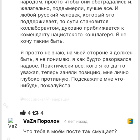
народом, просто чтобы они обстрадались и,
желательно, подвымерли, лучше все. И
любой русский человек, который это
поддерживает, по сути становится
коллаборантом, духовно приближается к
коменданту нацистского концлагеря. Я не
хочу таким быть.
Я просто не знаю, на чьей стороне я должен
быть, я не понимаю, я как будто разорвался
надвое. Практически все, кого я когда-то
уважал, теперь заняли позицию, мне лично
глубоко противную. Подскажите мне что-
нибудь, пожалуйста.
@
Rоссийская🐻Fедерация
Ссылка
на
4
4
источник
VаZя Поролон
4 лет назад
Что тебя в моём посте так смущает?
Ссылка