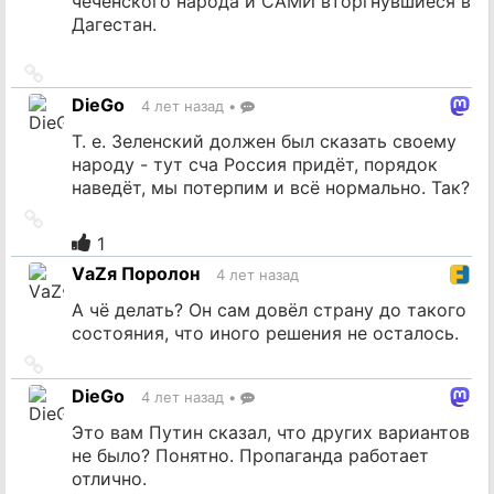
чеченского народа и САМИ вторгнувшиеся в
Дагестан.
Ссылка
на
DieGo
4 лет назад
•
источник
Т. е. Зеленский должен был сказать своему
народу - тут сча Россия придёт, порядок
наведёт, мы потерпим и всё нормально. Так?
Ссылка
на
1
источник
VаZя Поролон
4 лет назад
А чё делать? Он сам довёл страну до такого
состояния, что иного решения не осталось.
Ссылка
на
DieGo
4 лет назад
•
источник
Это вам Путин сказал, что других вариантов
не было? Понятно. Пропаганда работает
отлично.