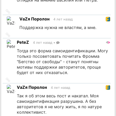
Ссылка
на
VаZя Поролон
4 лет назад
источник
Поддержка нужна не властям, а мне.
Ссылка
на
PeteZ
4 лет назад
•
источник
Тогда это форма самоидентификации. Могу
только посоветовать почитать Фромма
"Бегство от свободы" - станут понятны
мотивы поддержки авторитетов, проще
будет от них отказаться.
Ссылка
на
VаZя Поролон
4 лет назад
источник
Так я об этом весь пост и накатал. Моя
самоидентификация разрушена. А без
авторитетов я не могу жить, я по натуре
коллективист.