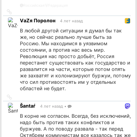
@
Rоссийская🐻Fедерация
Ссылка
на
VаZя Поролон
4 лет назад
источник
В любой другой ситуации я думал бы так
же, но сейчас реально лучше быть за
Россию. Мы находимся в уязвимом
состоянии, а против нас весь мир.
Революция нас просто добьёт, Россия
перестанет существовать как государство и
развалится на части, которые потом опять
же захватят и колонизируют буржуи, потому
что сил противостоять им у отдельных
областей не будет.
Ссылка
на
Šantaŕ
4 лет назад
•
источник
В корне не согласен. Всегда, без исключений,
надо быть против таких конфликтов и
буржуев. А по поводу развала - так перед
Октябрем коммунистам все казалось так же