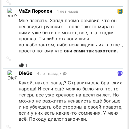
Ссылка
на
VаZя Поролон
4 лет назад
источник
Мне плевать. Запад прямо объявил, что он
ненавидит русских. После такого мира с
ними уже быть не может, всё, эта стадия
прошла. Ты либо становишься
коллаборантом, либо ненавидишь их в ответ,
просто потому что
они сами так захотели.
Ссылка
на
1
источник
DieGo
4 лет назад
•
Какой, нахер, запад? Стравили два братских
народа! И если ещё можно было что-то, то
теперь всё уже хреново на десятки лет. Но
можно не разжигать ненависть ещё больше
и не убеждать обе стороны в своей правоте,
если у них есть какие-то сомнения. У меня
всё. Походу диалог закончен.
Ссылка