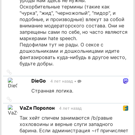
уроды нам здесь не нужны.
Оскорбительные термины (такие как
"чурка", "жид", "черножопый", "пидор", и
подобные, и производные) влекут за собой
внимание модераторского состава. Они не
запрещены сами по себе, но часто являются
маркерами hate speech.
Педофилам тут не рады. О сексе с
дошкольниками и дошкольницами идите
фантазировать куда-нибудь в другое место,
будьте добры.
Ссылка
на
DieGo
4 лет назад
•
источник
Странная логика.
Ссылка
на
VаZя Поролон
4 лет назад
источник
Так хейт спичем занимаются /b/равые
хохловоины и верные слуги западного
барина. Если администрация ~rf причисляет