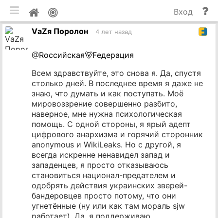
мобильная версия
П
Мой
Вход
и
профиль
VаZя Поролон
до
4 лет назад
@
Rоссийская🐻Fедерация
Всем здравствуйте, это снова я. Да, спустя
столько дней. В последнее время я даже не
знаю, что думать и как поступать. Моё
мировоззрение совершенно разбито,
наверное, мне нужна психологическая
помощь. С одной стороны, я ярый адепт
цифрового анархизма и горячий сторонник
anonymous и WikiLeaks. Но с другой, я
всегда искренне ненавидел запад и
западенцев, я просто отказываюсь
становиться национал-предателем и
одобрять действия украинских зверей-
бандеровцев просто потому, что они
угнетённые (ну или как там мораль sjw
работает). Да, я поддерживаю