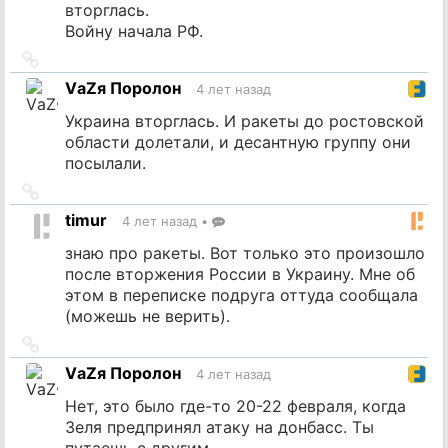
вторглась.
Войну начала РФ.
Ссылка
на
VаZя Поролон
4 лет назад
источник
Украина вторглась. И ракеты до ростовской
области долетали, и десантную группу они
посылали.
Ссылка
на
timur
4 лет назад
•
источник
знаю про ракеты. Вот только это произошло
после вторжения России в Украину. Мне об
этом в переписке подруга оттуда сообщала
(можешь не верить).
Ссылка
на
VаZя Поролон
4 лет назад
источник
Нет, это было где-то 20-22 февраля, когда
Зеля предпринял атаку на донбасс. Ты
путаешь с другим.