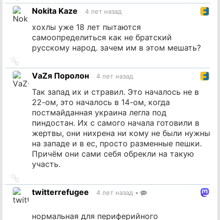
на
Nokita Kaze
4 лет назад
источник
хохлы уже 18 лет пытаются
самоопределиться как не братский
русскому народ. зачем им в этом мешать?
Ссылка
на
VаZя Поролон
4 лет назад
источник
Так запад их и стравил. Это началось не в
22-ом, это началось в 14-ом, когда
постмайданная украина легла под
пиндостан. Их с самого начала готовили в
жертвы, они нихрена ни кому не были нужны
на западе и в ес, просто разменные пешки.
Причём они сами себя обрекли на такую
участь.
Ссылка
на
twitterrefugee
4 лет назад
•
источник
нормальная для периферийного