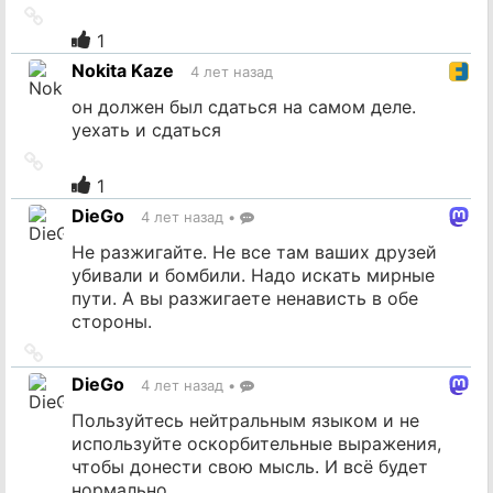
Ссылка
на
1
источник
Nokita Kaze
4 лет назад
он должен был сдаться на самом деле.
уехать и сдаться
Ссылка
на
1
источник
DieGo
4 лет назад
•
Не разжигайте. Не все там ваших друзей
убивали и бомбили. Надо искать мирные
пути. А вы разжигаете ненависть в обе
стороны.
Ссылка
на
DieGo
4 лет назад
•
источник
Пользуйтесь нейтральным языком и не
используйте оскорбительные выражения,
чтобы донести свою мысль. И всё будет
нормально.