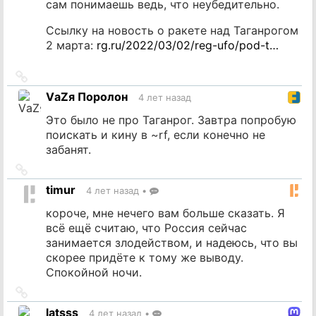
сам понимаешь ведь, что неубедительно.
Ссылку на новость о ракете над Таганрогом
2 марта:
rg.ru/2022/03/02/reg-ufo/pod-t…
Ссылка
на
VаZя Поролон
4 лет назад
источник
Это было не про Таганрог. Завтра попробую
поискать и кину в ~rf, если конечно не
забанят.
Ссылка
на
timur
4 лет назад
•
источник
короче, мне нечего вам больше сказать. Я
всё ещё считаю, что Россия сейчас
занимается злодейством, и надеюсь, что вы
скорее придёте к тому же выводу.
Спокойной ночи.
Ссылка
на
latsss
4 лет назад
•