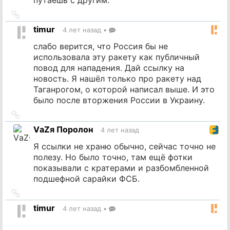
Ссылка
на
timur
4 лет назад
•
источник
слабо верится, что Россия бы не
использовала эту ракету как публичный
повод для нападения. Дай ссылку на
новость. Я нашёл только про ракету над
Таганрогом, о которой написал выше. И это
было после вторжения России в Украину.
Ссылка
на
VаZя Поролон
4 лет назад
источник
Я ссылки не храню обычно, сейчас точно не
полезу. Но было точно, там ещё фотки
показывали с кратерами и разбомбленной
подшефной сарайки ФСБ.
Ссылка
на
timur
4 лет назад
•
источник