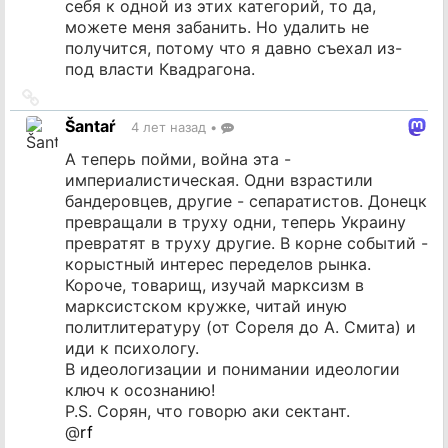
себя к одной из этих категорий, то да,
можете меня забанить. Но удалить не
получится, потому что я давно съехал из-
под власти Квадрагона.
Ссылка
на
Šantaŕ
4 лет назад
•
источник
А теперь пойми, война эта -
империалистическая. Одни взрастили
бандеровцев, другие - сепаратистов. Донецк
превращали в труху одни, теперь Украину
превратят в труху другие. В корне событий -
корыстный интерес переделов рынка.
Короче, товарищ, изучай марксизм в
марксистском кружке, читай иную
политлитературу (от Сореля до А. Смита) и
иди к психологу.
В идеологизации и понимании идеологии
ключ к осознанию!
P.S. Сорян, что говорю аки сектант.
@
rf