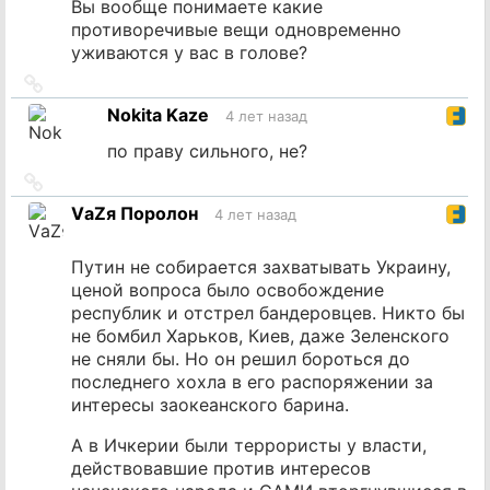
Вы вообще понимаете какие
противоречивые вещи одновременно
уживаются у вас в голове?
Ссылка
на
Nokita Kaze
4 лет назад
источник
по праву сильного, не?
Ссылка
на
VаZя Поролон
4 лет назад
источник
Путин не собирается захватывать Украину,
ценой вопроса было освобождение
республик и отстрел бандеровцев. Никто бы
не бомбил Харьков, Киев, даже Зеленского
не сняли бы. Но он решил бороться до
последнего хохла в его распоряжении за
интересы заокеанского барина.
А в Ичкерии были террористы у власти,
действовавшие против интересов