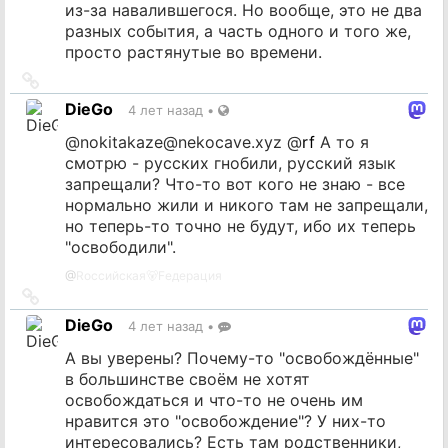
из-за навалившегося. Но вообще, это не два
разных события, а часть одного и того же,
просто растянутые во времени.
Ссылка
на
DieGo
4 лет назад
•
источник
@
nokitakaze@nekocave.xyz
@
rf
А то я
смотрю - русских гнобили, русский язык
запрещали? Что-то вот кого не знаю - все
нормально жили и никого там не запрещали,
но теперь-то точно не будут, ибо их теперь
"освободили".
@
Rоссийская🐻Fедерация
Ссылка
на
DieGo
4 лет назад
•
источник
А вы уверены? Почему-то "освобождённые"
в большинстве своём не хотят
освобождаться и что-то не очень им
нравится это "освобождение"? У них-то
интересовались? Есть там родственники,