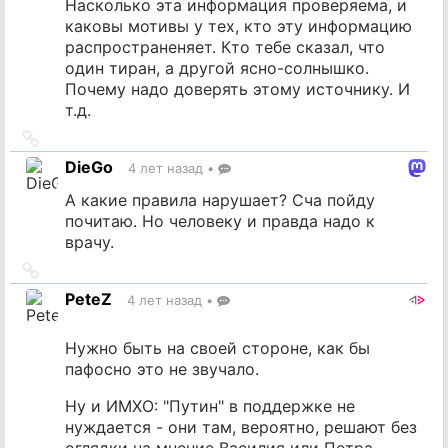
Насколько эта информация проверяема, и
каковы мотивы у тех, кто эту информацию
распространеняет. Кто тебе сказал, что
один тиран, а другой ясно-солнышко.
Почему надо доверять этому источнику. И
т.д.
Ссылка
на
DieGo
4 лет назад
•
источник
А какие правила нарушает? Сча пойду
почитаю. Но человеку и правда надо к
врачу.
Ссылка
на
PeteZ
4 лет назад
•
источник
Нужно быть на своей стороне, как бы
пафосно это не звучало.
Ну и ИМХО: "Путин" в поддержке не
нуждается - они там, вероятно, решают без
оглядки на мнение Василия или Петра.