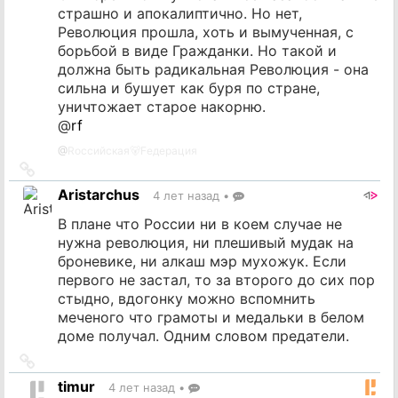
страшно и апокалиптично. Но нет,
Революция прошла, хоть и вымученная, с
борьбой в виде Гражданки. Но такой и
должна быть радикальная Революция - она
сильна и бушует как буря по стране,
уничтожает старое накорню.
@
rf
@
Rоссийская🐻Fедерация
Ссылка
на
Aristarchus
4 лет назад
•
источник
В плане что России ни в коем случае не
нужна революция, ни плешивый мудак на
броневике, ни алкаш мэр мухожук. Если
первого не застал, то за второго до сих пор
стыдно, вдогонку можно вспомнить
меченого что грамоты и медальки в белом
доме получал. Одним словом предатели.
Ссылка
на
timur
4 лет назад
•
источник