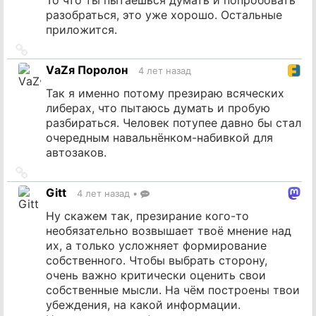
разобраться, это уже хорошо. Остальные
приложится.
Ссылка
на
VаZя Поролон
4 лет назад
источник
Так я именно потому презираю всяческих
либерах, что пытаюсь думать и пробую
разбираться. Человек потупее давно бы стал
очередным навальнёнком-набивкой для
автозаков.
Ссылка
на
Gitt
4 лет назад
•
источник
Ну скажем так, презирание кого-то
необязательно возвышает твоё мнение над
их, а только усложняет формирование
собственного. Чтобы выбрать сторону,
очень важно критически оценить свои
собственные мысли. На чём построены твои
убеждения, на какой информации.