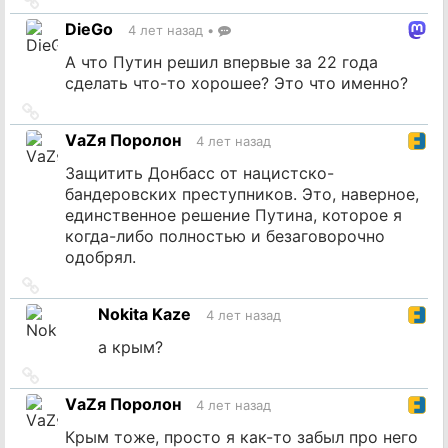
на
DieGo
4 лет назад
•
источник
А что Путин решил впервые за 22 года
сделать что-то хорошее? Это что именно?
Ссылка
на
VаZя Поролон
4 лет назад
источник
Защитить Донбасс от нацистско-
бандеровских преступников. Это, наверное,
единственное решение Путина, которое я
когда-либо полностью и безаговорочно
одобрял.
Ссылка
на
Nokita Kaze
4 лет назад
источник
а крым?
Ссылка
на
VаZя Поролон
4 лет назад
источник
Крым тоже, просто я как-то забыл про него