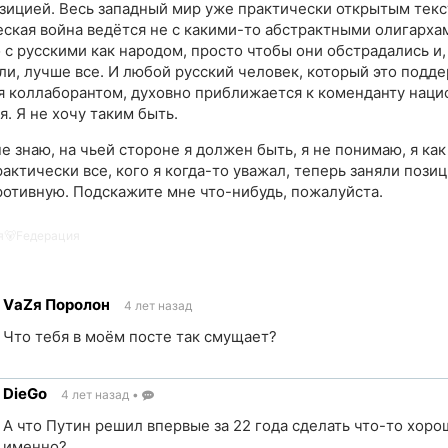
зицией. Весь западный мир уже практически открытым текст
ская война ведётся не с какими-то абстрактными олигарха
 с русскими как народом, просто чтобы они обстрадались и,
и, лучше все. И любой русский человек, который это подде
я коллаборантом, духовно приближается к коменданту наци
. Я не хочу таким быть.
е знаю, на чьей стороне я должен быть, я не понимаю, я как
рактически все, кого я когда-то уважал, теперь заняли пози
ротивную. Подскажите мне что-нибудь, пожалуйста.
я🐻Fедерация
VаZя Поролон
4 лет назад
Что тебя в моём посте так смущает?
DieGo
4 лет назад
•
ик
А что Путин решил впервые за 22 года сделать что-то хоро
именно?