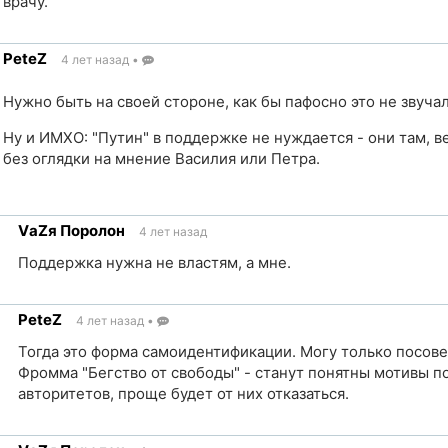
врачу.
PeteZ
4 лет назад
•
ик
Нужно быть на своей стороне, как бы пафосно это не звучал
Ну и ИМХО: "Путин" в поддержке не нуждается - они там, в
без оглядки на мнение Василия или Петра.
VаZя Поролон
4 лет назад
ик
Поддержка нужна не властям, а мне.
ка
PeteZ
4 лет назад
•
чник
Тогда это форма самоидентификации. Могу только посове
Фромма "Бегство от свободы" - станут понятны мотивы 
авторитетов, проще будет от них отказаться.
ка