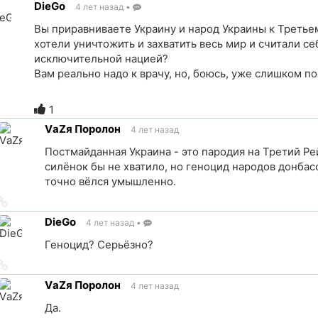
DieGo
4 лет назад
•
точник
Вы приравниваете Украину и народ Украины к Третье
хотели уничтожить и захватить весь мир и считали се
исключительной нацией?
Вам реально надо к врачу, но, боюсь, уже слишком по
Ссылка
на
1
источник
VаZя Поролон
4 лет назад
Постмайданная Украина - это пародия на Третий Ре
силёнок бы не хватило, но геноцид народов донба
точно вёлся умышленно.
Ссылка
на
DieGo
4 лет назад
•
источник
Геноцид? Серьёзно?
Ссылка
на
VаZя Поролон
4 лет назад
источник
Да.