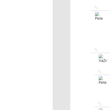
Ссылка
на
источн
Ссылка
на
источн
Ссыл
на
исто
Ссыл
на