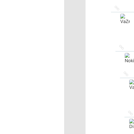
Ссылка
на
источн
Ссыл
на
исто
Сс
на
ис