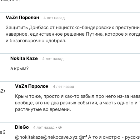
VаZя Поролон
4 лет назад
ик
Защитить Донбасс от нацистско-бандеровских преступник
наверное, единственное решение Путина, которое я ког
и безаговорочно одобрял.
ка
Nokita Kaze
4 лет назад
чник
а крым?
ылка
VаZя Поролон
4 лет назад
точник
Крым тоже, просто я как-то забыл про него из-за нав
вообще, это не два разных события, а часть одного и 
растянутые во времени.
Ссылка
на
DieGo
4 лет назад
•
источник
@
nokitakaze@nekocave.xyz
@
rf
А то я смотрю - русск