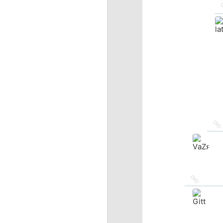
Ссылка
на
источн