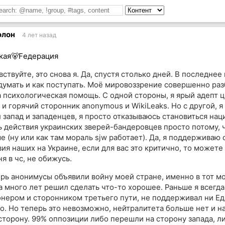
олон
4 лет назад
кая🐻Fедерация
ствуйте, это снова я. Да, спустя столько дней. В последнее
 думать и как поступать. Моё мировоззрение совершенно раз
 психологическая помощь. С одной стороны, я ярый адепт 
 и горячий сторонник anonymous и WikiLeaks. Но с другой, я
 запад и западенцев, я просто отказываюсь становиться на
ь действия украинских зверей-бандеровцев просто потому, 
е (ну или как там мораль sjw работает). Да, я поддерживаю
вия наших на Украине, если для вас это критично, то можете
я в чс, не обижусь.
ерь анонимусы объявили войну моей стране, именно в тот мо
а много лет решил сделать что-то хорошее. Раньше я всегд
нером и сторонником третьего пути, не поддерживал ни Ед
о. Но теперь это невозможно, нейтралитета больше нет и н
сторону. 99% оппозиции либо перешли на сторону запада, л