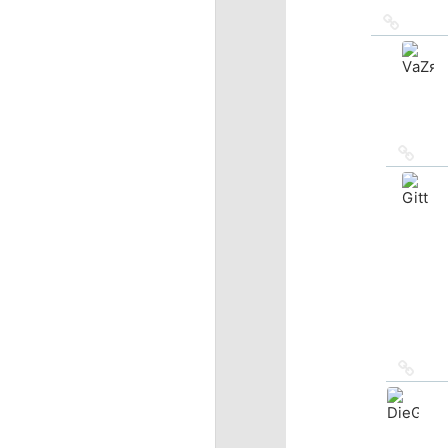
Ссылка
на
источн
Ссыл
на
исто
Ссыл
на
исто