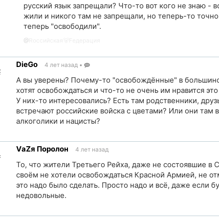
русский язык запрещали? Что-то вот кого не знаю - 
жили и никого там не запрещали, но теперь-то точно 
теперь "освободили".
@
Rоссийская🐻Fедерация
Ссылка
на
DieGo
4 лет назад
•
источник
А вы уверены? Почему-то "освобождённые" в большинс
хотят освобождаться и что-то не очень им нравится эт
У них-то интересовались? Есть там родственники, друз
встречают российские войска с цветами? Или они там 
алкоголики и нацисты?
ылка
VаZя Поролон
4 лет назад
точник
То, что жители Третьего Рейха, даже не состоявшие в 
своём не хотели освобождаться Красной Армией, не отм
это надо было сделать. Просто надо и всё, даже если б
недовольные.
ылка