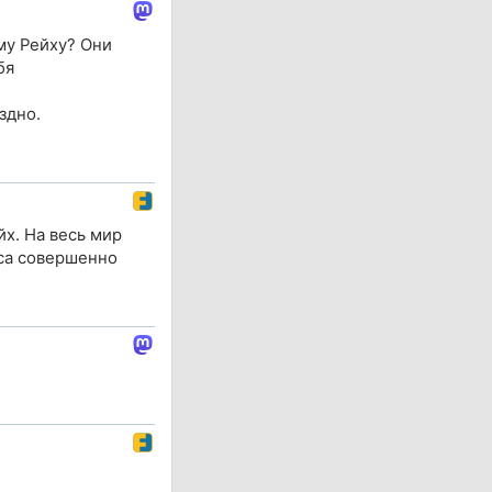
му Рейху? Они
бя
здно.
йх. На весь мир
сса совершенно