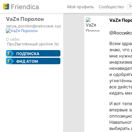
Friendica
Мой профиль
Сообщество
VаZя Поролон
VаZя Пор
vacya_porolon@nekocave.xyz
@
Rоссийс
О себе:
Всем здрав
ПроZветлённый уроVня /b/
знаю, что
ПОДПИСКА
мне нужна
ФИД ATOM
анархизма
ненавидел
и одобрят
угнетённы
все дейст
кидать мен
И вот теп
впервые з
оппозицио
Навальног
выбирать 