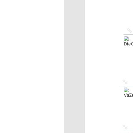
Сс
на
ис
Сс
на