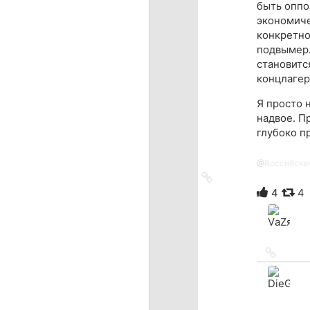
быть оппо
экономиче
конкретно
подвымерл
становитс
концлагеря
Я просто н
надвое. П
глубоко п
@
Rоссийска
Ссылка
на
4
4
источник
Ссылка
на
источн