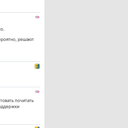
о.
ероятно, решают
товать почитать
поддержки