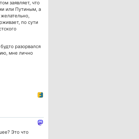
ом заявляет, что
ми или Путиным, а
 желательно,
рживает, по сути
стского
 будто разорвался
цию, мне лично
шее? Это что