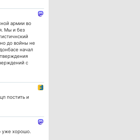
сной армии во
. Мы и без
тистичнский
 но до войны не
 донбасе начал
одтверждения
верждений с
цп постить и
о уже хорошо.