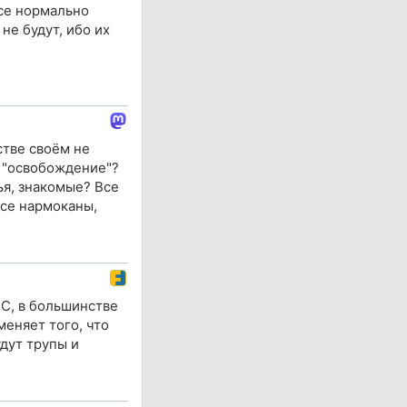
все нормально
не будут, ибо их
тве своём не
о "освобождение"?
ья, знакомые? Все
все нармоканы,
СС, в большинстве
еняет того, что
удут трупы и