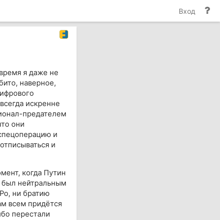
По
Вход
и
до
 время я даже не
бито, наверное,
цифрового
 всегда искренне
ционал-предателем
что они
 спецоперацию и
 отписываться и
мент, когда Путин
а был нейтральным
Ро, ни братию
ам всем придётся
ибо перестали