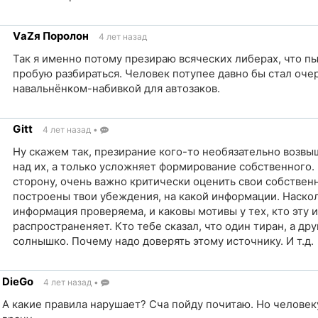
VаZя Поролон
4 лет назад
ик
Так я именно потому презираю всяческих либерах, что п
пробую разбираться. Человек потупее давно бы стал оч
навальнёнком-набивкой для автозаков.
ка
Gitt
4 лет назад
•
чник
Ну скажем так, презирание кого-то необязательно возвы
над их, а только усложняет формирование собственного.
сторону, очень важно критически оценить свои собствен
построены твои убеждения, на какой информации. Наскол
информация проверяема, и каковы мотивы у тех, кто эту
распространеняет. Кто тебе сказал, что один тиран, а дру
солнышко. Почему надо доверять этому источнику. И т.д.
ка
DieGo
4 лет назад
•
чник
А какие правила нарушает? Сча пойду почитаю. Но человеку