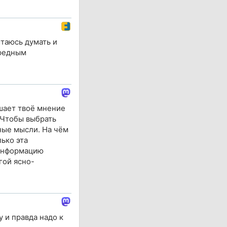
ытаюсь думать и
ередным
шает твоё мнение
 Чтобы выбрать
ные мысли. На чём
ько эта
 информацию
гой ясно-
 и правда надо к