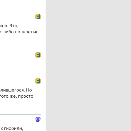
ов. Это,
да-либо полностью
алившегося. Но
того же, просто
их гнобили,