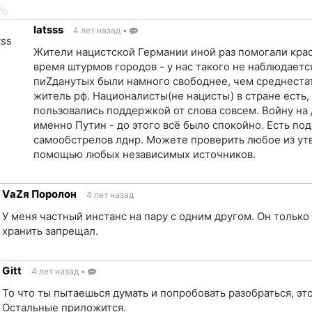
Ссылка
на
latsss
4 лет назад
•
источник
Жители нацистской Германии иной раз помогали кра
время штурмов городов - у нас такого не наблюдается
пиZданутых были намного свободнее, чем среднеста
житель рф. Националисты(не нацисты) в стране есть,
пользовались поддержкой от слова совсем. Войну на
именно Путин - до этого всё было спокойно. Есть п
самообстрелов лднр. Можете проверить любое из ут
помощью любых независимых источников.
Ссылка
на
VаZя Поролон
4 лет назад
источник
У меня частный инстанс на пару с одним другом. Он только 
хранить запрещал.
Gitt
4 лет назад
•
ик
То что ты пытаешься думать и попробовать разобраться, эт
Остальные приложится.