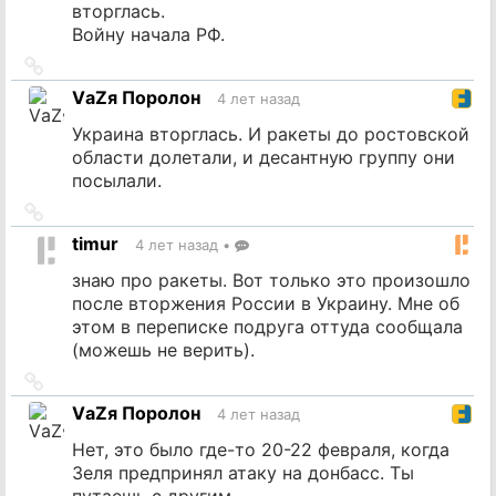
вторглась.
Войну начала РФ.
Ссылка
на
VаZя Поролон
4 лет назад
источник
Украина вторглась. И ракеты до ростовской
области долетали, и десантную группу они
посылали.
Ссылка
на
timur
4 лет назад
•
источник
знаю про ракеты. Вот только это произошло
после вторжения России в Украину. Мне об
этом в переписке подруга оттуда сообщала
(можешь не верить).
Ссылка
на
VаZя Поролон
4 лет назад
источник
Нет, это было где-то 20-22 февраля, когда
Зеля предпринял атаку на донбасс. Ты
путаешь с другим.