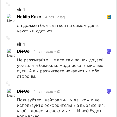
Ссылка
на
1
источник
Nokita Kaze
4 лет назад
он должен был сдаться на самом деле.
уехать и сдаться
Ссылка
на
1
источник
DieGo
4 лет назад
•
Не разжигайте. Не все там ваших друзей
убивали и бомбили. Надо искать мирные
пути. А вы разжигаете ненависть в обе
стороны.
Ссылка
на
DieGo
4 лет назад
•
источник
Пользуйтесь нейтральным языком и не
используйте оскорбительные выражения,
чтобы донести свою мысль. И всё будет
нормально.