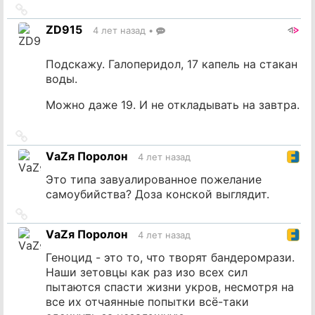
Ссылка
на
ZD915
4 лет назад
•
источник
Подскажу. Галоперидол, 17 капель на стакан
воды.
Можно даже 19. И не откладывать на завтра.
Ссылка
на
VаZя Поролон
4 лет назад
источник
Это типа завуалированное пожелание
самоубийства? Доза конской выглядит.
Ссылка
на
VаZя Поролон
4 лет назад
источник
Геноцид - это то, что творят бандеромрази.
Наши зетовцы как раз изо всех сил
пытаются спасти жизни укров, несмотря на
все их отчаянные попытки всё-таки