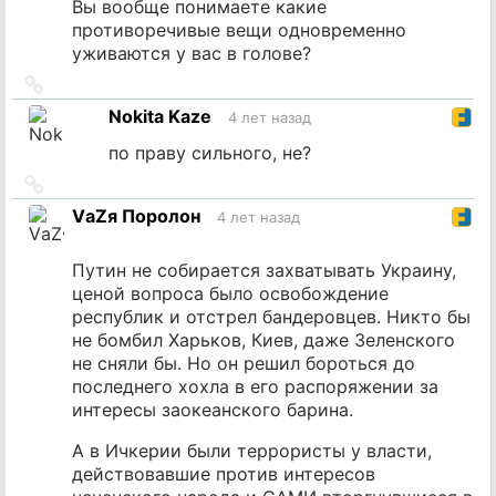
Вы вообще понимаете какие
противоречивые вещи одновременно
уживаются у вас в голове?
Ссылка
на
Nokita Kaze
4 лет назад
источник
по праву сильного, не?
Ссылка
на
VаZя Поролон
4 лет назад
источник
Путин не собирается захватывать Украину,
ценой вопроса было освобождение
республик и отстрел бандеровцев. Никто бы
не бомбил Харьков, Киев, даже Зеленского
не сняли бы. Но он решил бороться до
последнего хохла в его распоряжении за
интересы заокеанского барина.
А в Ичкерии были террористы у власти,
действовавшие против интересов