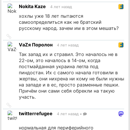
на
Nokita Kaze
4 лет назад
источник
хохлы уже 18 лет пытаются
самоопределиться как не братский
русскому народ. зачем им в этом мешать?
Ссылка
на
VаZя Поролон
4 лет назад
источник
Так запад их и стравил. Это началось не в
22-ом, это началось в 14-ом, когда
постмайданная украина легла под
пиндостан. Их с самого начала готовили в
жертвы, они нихрена ни кому не были нужны
на западе и в ес, просто разменные пешки.
Причём они сами себя обрекли на такую
участь.
Ссылка
на
twitterrefugee
4 лет назад
•
источник
нормальная для периферийного