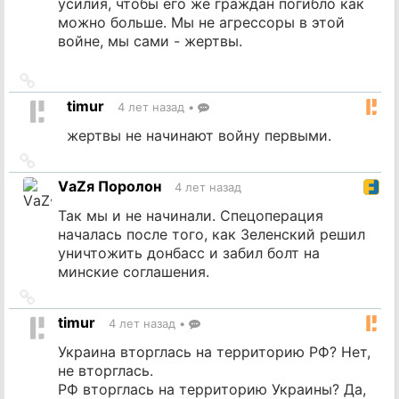
усилия, чтобы его же граждан погибло как
можно больше. Мы не агрессоры в этой
войне, мы сами - жертвы.
Ссылка
на
timur
4 лет назад
•
источник
жертвы не начинают войну первыми.
Ссылка
на
VаZя Поролон
4 лет назад
источник
Так мы и не начинали. Спецоперация
началась после того, как Зеленский решил
уничтожить донбасс и забил болт на
минские соглашения.
Ссылка
на
timur
4 лет назад
•
источник
Украина вторглась на территорию РФ? Нет,
не вторглась.
РФ вторглась на территорию Украины? Да,