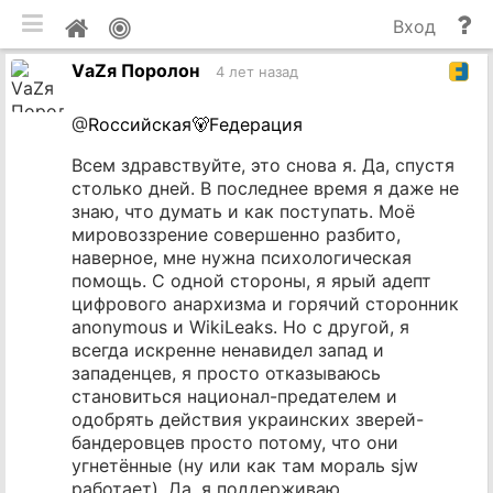
мобильная версия
П
Мой
Вход
и
профиль
VаZя Поролон
до
4 лет назад
@
Rоссийская🐻Fедерация
Всем здравствуйте, это снова я. Да, спустя
столько дней. В последнее время я даже не
знаю, что думать и как поступать. Моё
мировоззрение совершенно разбито,
наверное, мне нужна психологическая
помощь. С одной стороны, я ярый адепт
цифрового анархизма и горячий сторонник
anonymous и WikiLeaks. Но с другой, я
всегда искренне ненавидел запад и
западенцев, я просто отказываюсь
становиться национал-предателем и
одобрять действия украинских зверей-
бандеровцев просто потому, что они
угнетённые (ну или как там мораль sjw
работает). Да, я поддерживаю