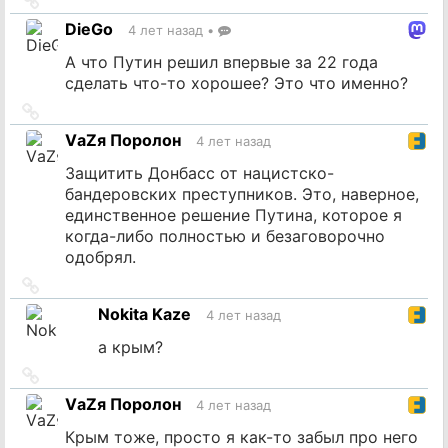
на
DieGo
4 лет назад
•
источник
А что Путин решил впервые за 22 года
сделать что-то хорошее? Это что именно?
Ссылка
на
VаZя Поролон
4 лет назад
источник
Защитить Донбасс от нацистско-
бандеровских преступников. Это, наверное,
единственное решение Путина, которое я
когда-либо полностью и безаговорочно
одобрял.
Ссылка
на
Nokita Kaze
4 лет назад
источник
а крым?
Ссылка
на
VаZя Поролон
4 лет назад
источник
Крым тоже, просто я как-то забыл про него