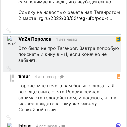
сам понимаешь ведь, что неубедительно.
Ссылку на новость о ракете над Таганрогом
2 марта:
rg.ru/2022/03/02/reg-ufo/pod-t…
Ссылка
на
VаZя Поролон
4 лет назад
источник
Это было не про Таганрог. Завтра попробую
поискать и кину в ~rf, если конечно не
забанят.
Ссылка
на
timur
4 лет назад
•
источник
короче, мне нечего вам больше сказать. Я
всё ещё считаю, что Россия сейчас
занимается злодейством, и надеюсь, что вы
скорее придёте к тому же выводу.
Спокойной ночи.
Ссылка
на
latsss
4 лет назад
•