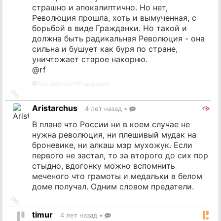
страшно и апокалиптично. Но нет,
Революция прошла, хоть и вымученная, с
борьбой в виде Гражданки. Но такой и
должна быть радикальная Революция - она
сильна и бушует как буря по стране,
уничтожает старое накорню.
@
rf
@
Rоссийская🐻Fедерация
Ссылка
на
Aristarchus
4 лет назад
•
источник
В плане что России ни в коем случае не
нужна революция, ни плешивый мудак на
броневике, ни алкаш мэр мухожук. Если
первого не застал, то за второго до сих пор
стыдно, вдогонку можно вспомнить
меченого что грамоты и медальки в белом
доме получал. Одним словом предатели.
Ссылка
на
timur
4 лет назад
•
источник