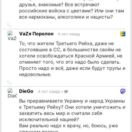
друзья, знакомые? Все встречают
российские войска с цветами? Или они там
все нармоканы, алкоголики и нацисты?
Ссылка
на
VаZя Поролон
4 лет назад
источник
То, что жители Третьего Рейха, даже не
состоявшие в СС, в большинстве своём не
хотели освобождаться Красной Армией, не
отменяет того, что это надо было сделать.
Просто надо и всё, даже если будут трупы и
недовольные.
Ссылка
на
DieGo
4 лет назад
•
источник
Вы приравниваете Украину и народ Украины
к Третьему Рейху? Они хотели уничтожить и
захватить весь мир и считали себя
исключительной нацией?
Вам реально надо к врачу, но, боюсь, уже
слишком поздно.