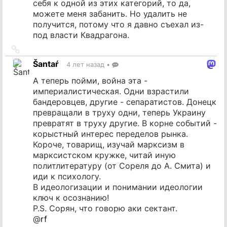
себя к одной из этих категорий, то да,
можете меня забанить. Но удалить не
получится, потому что я давно съехал из-
под власти Квадрагона.
Ссылка
на
Šantaŕ
4 лет назад
•
источник
А теперь пойми, война эта -
империалистическая. Одни взрастили
бандеровцев, другие - сепаратистов. Донецк
превращали в труху одни, теперь Украину
превратят в труху другие. В корне событий -
корыстный интерес переделов рынка.
Короче, товарищ, изучай марксизм в
марксистском кружке, читай иную
политлитературу (от Сореля до А. Смита) и
иди к психологу.
В идеологизации и понимании идеологии
ключ к осознанию!
P.S. Сорян, что говорю аки сектант.
@
rf