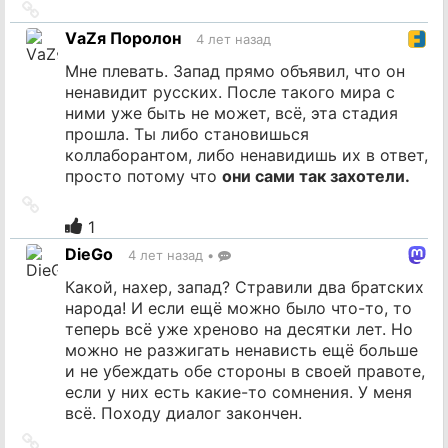
Ссылка
на
VаZя Поролон
4 лет назад
источник
Мне плевать. Запад прямо объявил, что он
ненавидит русских. После такого мира с
ними уже быть не может, всё, эта стадия
прошла. Ты либо становишься
коллаборантом, либо ненавидишь их в ответ,
просто потому что
они сами так захотели.
Ссылка
на
1
источник
DieGo
4 лет назад
•
Какой, нахер, запад? Стравили два братских
народа! И если ещё можно было что-то, то
теперь всё уже хреново на десятки лет. Но
можно не разжигать ненависть ещё больше
и не убеждать обе стороны в своей правоте,
если у них есть какие-то сомнения. У меня
всё. Походу диалог закончен.
Ссылка