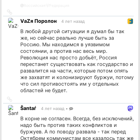
@
Rоссийская🐻Fедерация
Ссылка
на
VаZя Поролон
4 лет назад
источник
В любой другой ситуации я думал бы так
же, но сейчас реально лучше быть за
Россию. Мы находимся в уязвимом
состоянии, а против нас весь мир.
Революция нас просто добьёт, Россия
перестанет существовать как государство и
развалится на части, которые потом опять
же захватят и колонизируют буржуи, потому
что сил противостоять им у отдельных
областей не будет.
Ссылка
на
Šantaŕ
4 лет назад
•
источник
В корне не согласен. Всегда, без исключений,
надо быть против таких конфликтов и
буржуев. А по поводу развала - так перед
Октябрем коммунистам все казалось так же