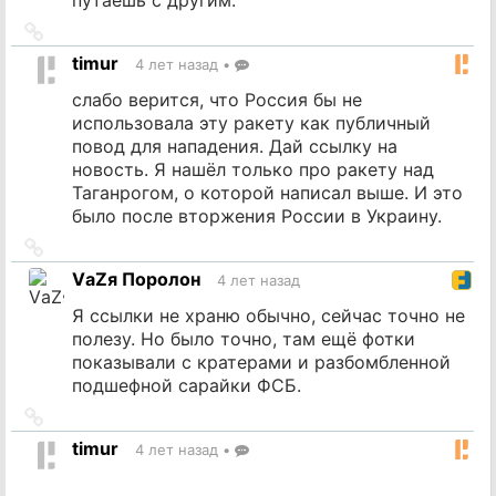
Ссылка
на
timur
4 лет назад
•
источник
слабо верится, что Россия бы не
использовала эту ракету как публичный
повод для нападения. Дай ссылку на
новость. Я нашёл только про ракету над
Таганрогом, о которой написал выше. И это
было после вторжения России в Украину.
Ссылка
на
VаZя Поролон
4 лет назад
источник
Я ссылки не храню обычно, сейчас точно не
полезу. Но было точно, там ещё фотки
показывали с кратерами и разбомбленной
подшефной сарайки ФСБ.
Ссылка
на
timur
4 лет назад
•
источник