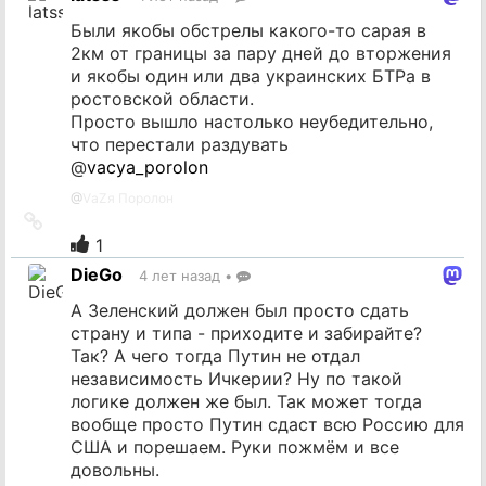
источник
Были якобы обстрелы какого-то сарая в
2км от границы за пару дней до вторжения
и якобы один или два украинских БТРа в
ростовской области.
Просто вышло настолько неубедительно,
что перестали раздувать
@
vacya_porolon
@
VаZя Поролон
Ссылка
на
1
источник
DieGo
4 лет назад
•
А Зеленский должен был просто сдать
страну и типа - приходите и забирайте?
Так? А чего тогда Путин не отдал
независимость Ичкерии? Ну по такой
логике должен же был. Так может тогда
вообще просто Путин сдаст всю Россию для
США и порешаем. Руки пожмём и все
довольны.