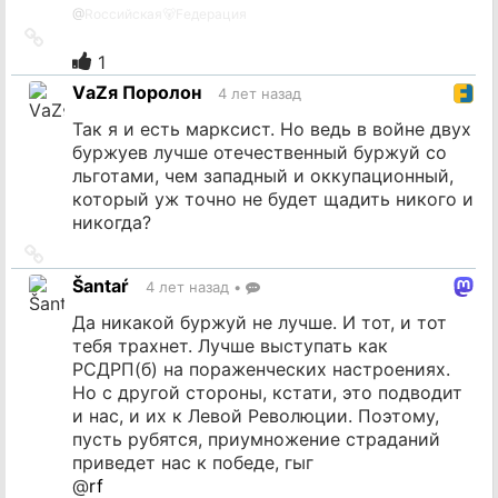
@
Rоссийская🐻Fедерация
Ссылка
на
1
источник
VаZя Поролон
4 лет назад
Так я и есть марксист. Но ведь в войне двух
буржуев лучше отечественный буржуй со
льготами, чем западный и оккупационный,
который уж точно не будет щадить никого и
никогда?
Ссылка
на
Šantaŕ
4 лет назад
•
источник
Да никакой буржуй не лучше. И тот, и тот
тебя трахнет. Лучше выступать как
РСДРП(б) на пораженческих настроениях.
Но с другой стороны, кстати, это подводит
и нас, и их к Левой Революции. Поэтому,
пусть рубятся, приумножение страданий
приведет нас к победе, гыг
@
rf