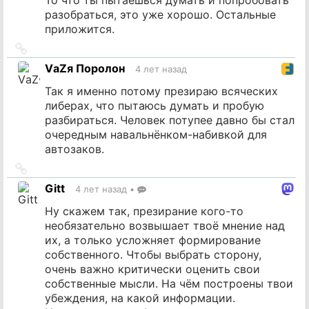
разобраться, это уже хорошо. Остальные
приложится.
Ссылка
на
VаZя Поролон
4 лет назад
источник
Так я именно потому презираю всяческих
либерах, что пытаюсь думать и пробую
разбираться. Человек потупее давно бы стал
очередным навальнёнком-набивкой для
автозаков.
Ссылка
на
Gitt
4 лет назад
•
источник
Ну скажем так, презирание кого-то
необязательно возвышает твоё мнение над
их, а только усложняет формирование
собственного. Чтобы выбрать сторону,
очень важно критически оценить свои
собственные мысли. На чём построены твои
убеждения, на какой информации.