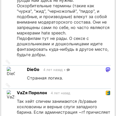
уроды нам здесь не нужны.
Оскорбительные термины (такие как
"чурка", "жид", "черножопый", "пидор", и
подобные, и производные) влекут за собой
внимание модераторского состава. Они не
запрещены сами по себе, но часто являются
маркерами hate speech.
Педофилам тут не рады. О сексе с
дошкольниками и дошкольницами идите
фантазировать куда-нибудь в другое место,
будьте добры.
Ссылка
на
DieGo
4 лет назад
•
источник
Странная логика.
Ссылка
на
VаZя Поролон
4 лет назад
источник
Так хейт спичем занимаются /b/равые
хохловоины и верные слуги западного
барина. Если администрация ~rf причисляет