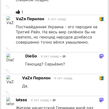
Ссылка
на
1
источник
VаZя Поролон
4 лет назад
Постмайданная Украина - это пародия на
Третий Рейх. На весь мир силёнок бы не
хватило, но геноцид народов донбасса
совершенно точно вёлся умышленно.
Ссылка
на
DieGo
4 лет назад
•
источник
Геноцид? Серьёзно?
Ссылка
на
VаZя Поролон
4 лет назад
источник
Да.
Ссылка
на
latsss
4 лет назад
•
источник
Жители нацистской Германии иной раз