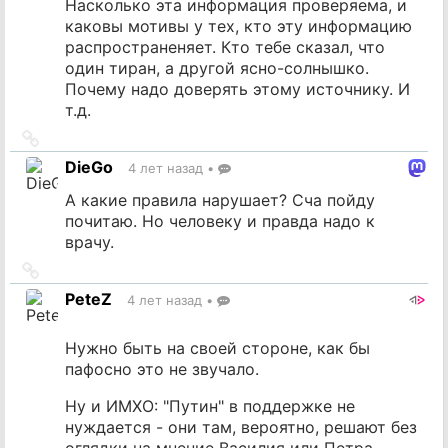
Насколько эта информация проверяема, и
каковы мотивы у тех, кто эту информацию
распространеняет. Кто тебе сказал, что
один тиран, а другой ясно-солнышко.
Почему надо доверять этому источнику. И
т.д.
Ссылка
на
DieGo
4 лет назад
•
источник
А какие правила нарушает? Сча пойду
почитаю. Но человеку и правда надо к
врачу.
Ссылка
на
PeteZ
4 лет назад
•
источник
Нужно быть на своей стороне, как бы
пафосно это не звучало.
Ну и ИМХО: "Путин" в поддержке не
нуждается - они там, вероятно, решают без
оглядки на мнение Василия или Петра.