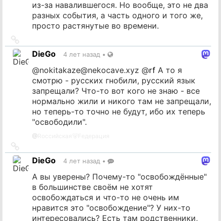
из-за навалившегося. Но вообще, это не два
разных события, а часть одного и того же,
просто растянутые во времени.
Ссылка
на
DieGo
4 лет назад
•
источник
@
nokitakaze@nekocave.xyz
@
rf
А то я
смотрю - русских гнобили, русский язык
запрещали? Что-то вот кого не знаю - все
нормально жили и никого там не запрещали,
но теперь-то точно не будут, ибо их теперь
"освободили".
@
Rоссийская🐻Fедерация
Ссылка
на
DieGo
4 лет назад
•
источник
А вы уверены? Почему-то "освобождённые"
в большинстве своём не хотят
освобождаться и что-то не очень им
нравится это "освобождение"? У них-то
интересовались? Есть там родственники,