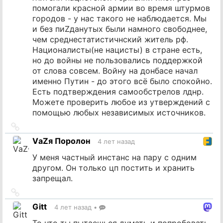
помогали красной армии во время штурмов
городов - у нас такого не наблюдается. Мы
и без пиZданутых были намного свободнее,
чем среднестатистичнский житель рф.
Националисты(не нацисты) в стране есть,
но до войны не пользовались поддержкой
от слова совсем. Войну на донбасе начал
именно Путин - до этого всё было спокойно.
Есть подтверждения самообстрелов лднр.
Можете проверить любое из утверждений с
помощью любых независимых источников.
Ссылка
на
VаZя Поролон
4 лет назад
источник
У меня частный инстанс на пару с одним
другом. Он только цп постить и хранить
запрещал.
Ссылка
на
Gitt
4 лет назад
•
источник
То что ты пытаешься думать и попробовать