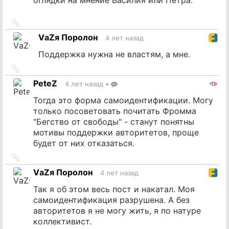
Ссылка
на
VаZя Поролон
4 лет назад
источник
Поддержка нужна не властям, а мне.
Ссылка
на
PeteZ
4 лет назад
•
источник
Тогда это форма самоидентификации. Могу
только посоветовать почитать Фромма
"Бегство от свободы" - станут понятны
мотивы поддержки авторитетов, проще
будет от них отказаться.
Ссылка
на
VаZя Поролон
4 лет назад
источник
Так я об этом весь пост и накатал. Моя
самоидентификация разрушена. А без
авторитетов я не могу жить, я по натуре
коллективист.