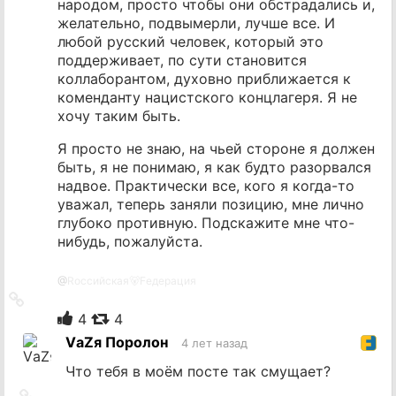
народом, просто чтобы они обстрадались и,
желательно, подвымерли, лучше все. И
любой русский человек, который это
поддерживает, по сути становится
коллаборантом, духовно приближается к
коменданту нацистского концлагеря. Я не
хочу таким быть.
Я просто не знаю, на чьей стороне я должен
быть, я не понимаю, я как будто разорвался
надвое. Практически все, кого я когда-то
уважал, теперь заняли позицию, мне лично
глубоко противную. Подскажите мне что-
нибудь, пожалуйста.
@
Rоссийская🐻Fедерация
Ссылка
на
4
4
источник
VаZя Поролон
4 лет назад
Что тебя в моём посте так смущает?
Ссылка