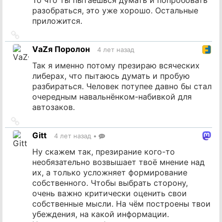
разобраться, это уже хорошо. Остальные
приложится.
Ссылка
на
VаZя Поролон
4 лет назад
источник
Так я именно потому презираю всяческих
либерах, что пытаюсь думать и пробую
разбираться. Человек потупее давно бы стал
очередным навальнёнком-набивкой для
автозаков.
Ссылка
на
Gitt
4 лет назад
•
источник
Ну скажем так, презирание кого-то
необязательно возвышает твоё мнение над
их, а только усложняет формирование
собственного. Чтобы выбрать сторону,
очень важно критически оценить свои
собственные мысли. На чём построены твои
убеждения, на какой информации.