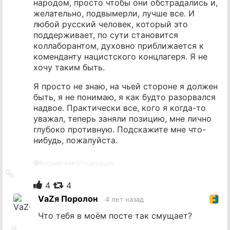
народом, просто чтобы они обстрадались и,
желательно, подвымерли, лучше все. И
любой русский человек, который это
поддерживает, по сути становится
коллаборантом, духовно приближается к
коменданту нацистского концлагеря. Я не
хочу таким быть.
Я просто не знаю, на чьей стороне я должен
быть, я не понимаю, я как будто разорвался
надвое. Практически все, кого я когда-то
уважал, теперь заняли позицию, мне лично
глубоко противную. Подскажите мне что-
нибудь, пожалуйста.
@
Rоссийская🐻Fедерация
Ссылка
на
4
4
источник
VаZя Поролон
4 лет назад
Что тебя в моём посте так смущает?
Ссылка