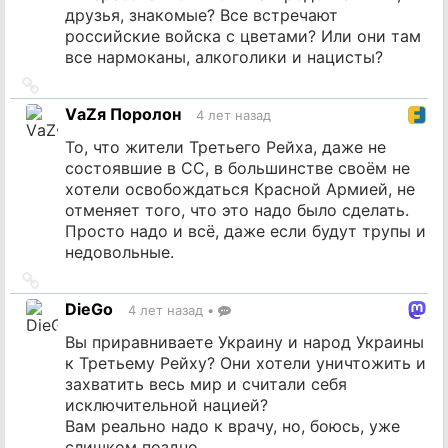
друзья, знакомые? Все встречают
российские войска с цветами? Или они там
все нармоканы, алкоголики и нацисты?
Ссылка
на
VаZя Поролон
4 лет назад
источник
То, что жители Третьего Рейха, даже не
состоявшие в СС, в большинстве своём не
хотели освобождаться Красной Армией, не
отменяет того, что это надо было сделать.
Просто надо и всё, даже если будут трупы и
недовольные.
Ссылка
на
DieGo
4 лет назад
•
источник
Вы приравниваете Украину и народ Украины
к Третьему Рейху? Они хотели уничтожить и
захватить весь мир и считали себя
исключительной нацией?
Вам реально надо к врачу, но, боюсь, уже
слишком поздно.