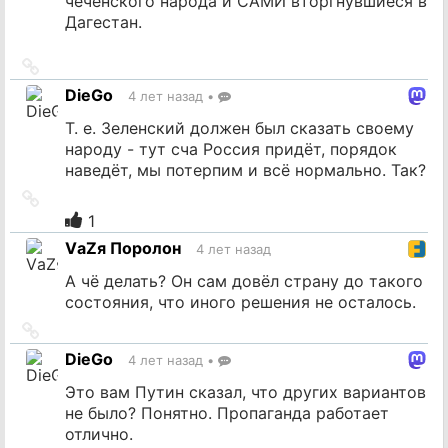
чеченского народа и САМИ вторгнувшиеся в
Дагестан.
Ссылка
на
DieGo
4 лет назад
•
источник
Т. е. Зеленский должен был сказать своему
народу - тут сча Россия придёт, порядок
наведёт, мы потерпим и всё нормально. Так?
Ссылка
на
1
источник
VаZя Поролон
4 лет назад
А чё делать? Он сам довёл страну до такого
состояния, что иного решения не осталось.
Ссылка
на
DieGo
4 лет назад
•
источник
Это вам Путин сказал, что других вариантов
не было? Понятно. Пропаганда работает
отлично.