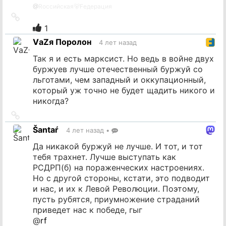
@
Rоссийская🐻Fедерация
Ссылка
на
1
источник
VаZя Поролон
4 лет назад
Так я и есть марксист. Но ведь в войне двух
буржуев лучше отечественный буржуй со
льготами, чем западный и оккупационный,
который уж точно не будет щадить никого и
никогда?
Ссылка
на
Šantaŕ
4 лет назад
•
источник
Да никакой буржуй не лучше. И тот, и тот
тебя трахнет. Лучше выступать как
РСДРП(б) на пораженческих настроениях.
Но с другой стороны, кстати, это подводит
и нас, и их к Левой Революции. Поэтому,
пусть рубятся, приумножение страданий
приведет нас к победе, гыг
@
rf