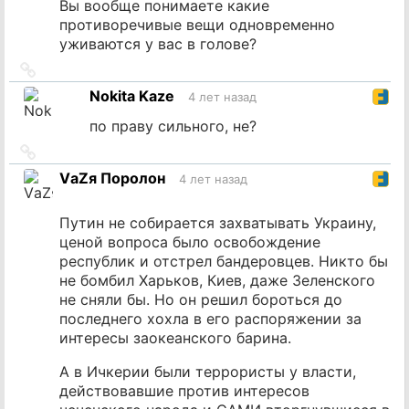
Вы вообще понимаете какие
противоречивые вещи одновременно
уживаются у вас в голове?
Ссылка
на
Nokita Kaze
4 лет назад
источник
по праву сильного, не?
Ссылка
на
VаZя Поролон
4 лет назад
источник
Путин не собирается захватывать Украину,
ценой вопроса было освобождение
республик и отстрел бандеровцев. Никто бы
не бомбил Харьков, Киев, даже Зеленского
не сняли бы. Но он решил бороться до
последнего хохла в его распоряжении за
интересы заокеанского барина.
А в Ичкерии были террористы у власти,
действовавшие против интересов