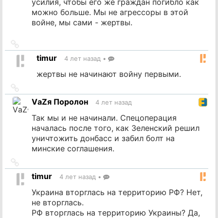
усилия, чтобы его же граждан погибло как
можно больше. Мы не агрессоры в этой
войне, мы сами - жертвы.
Ссылка
на
timur
4 лет назад
•
источник
жертвы не начинают войну первыми.
Ссылка
на
VаZя Поролон
4 лет назад
источник
Так мы и не начинали. Спецоперация
началась после того, как Зеленский решил
уничтожить донбасс и забил болт на
минские соглашения.
Ссылка
на
timur
4 лет назад
•
источник
Украина вторглась на территорию РФ? Нет,
не вторглась.
РФ вторглась на территорию Украины? Да,