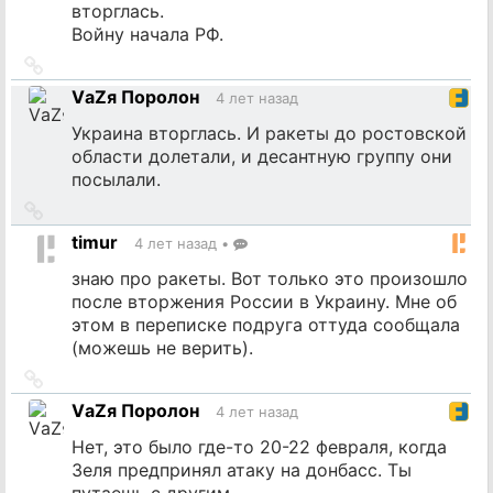
вторглась.
Войну начала РФ.
Ссылка
на
VаZя Поролон
4 лет назад
источник
Украина вторглась. И ракеты до ростовской
области долетали, и десантную группу они
посылали.
Ссылка
на
timur
4 лет назад
•
источник
знаю про ракеты. Вот только это произошло
после вторжения России в Украину. Мне об
этом в переписке подруга оттуда сообщала
(можешь не верить).
Ссылка
на
VаZя Поролон
4 лет назад
источник
Нет, это было где-то 20-22 февраля, когда
Зеля предпринял атаку на донбасс. Ты
путаешь с другим.