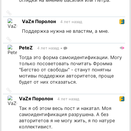
Ссылка
на
VаZя Поролон
4 лет назад
источник
Поддержка нужна не властям, а мне.
Ссылка
на
PeteZ
4 лет назад
•
источник
Тогда это форма самоидентификации. Могу
только посоветовать почитать Фромма
"Бегство от свободы" - станут понятны
мотивы поддержки авторитетов, проще
будет от них отказаться.
Ссылка
на
VаZя Поролон
4 лет назад
источник
Так я об этом весь пост и накатал. Моя
самоидентификация разрушена. А без
авторитетов я не могу жить, я по натуре
коллективист.