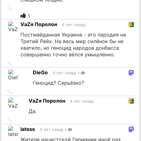
Ссылка
на
1
источник
VаZя Поролон
4 лет назад
Постмайданная Украина - это пародия на
Третий Рейх. На весь мир силёнок бы не
хватило, но геноцид народов донбасса
совершенно точно вёлся умышленно.
Ссылка
на
DieGo
4 лет назад
•
источник
Геноцид? Серьёзно?
Ссылка
на
VаZя Поролон
4 лет назад
источник
Да.
Ссылка
на
latsss
4 лет назад
•
источник
Жители нацистской Германии иной раз