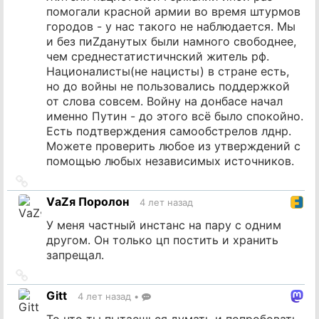
помогали красной армии во время штурмов
городов - у нас такого не наблюдается. Мы
и без пиZданутых были намного свободнее,
чем среднестатистичнский житель рф.
Националисты(не нацисты) в стране есть,
но до войны не пользовались поддержкой
от слова совсем. Войну на донбасе начал
именно Путин - до этого всё было спокойно.
Есть подтверждения самообстрелов лднр.
Можете проверить любое из утверждений с
помощью любых независимых источников.
Ссылка
на
VаZя Поролон
4 лет назад
источник
У меня частный инстанс на пару с одним
другом. Он только цп постить и хранить
запрещал.
Ссылка
на
Gitt
4 лет назад
•
источник
То что ты пытаешься думать и попробовать