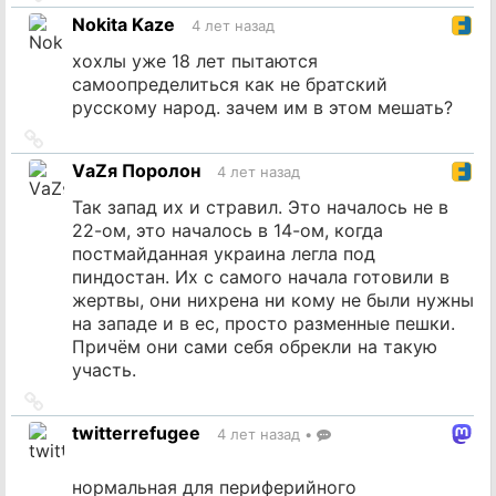
на
Nokita Kaze
4 лет назад
источник
хохлы уже 18 лет пытаются
самоопределиться как не братский
русскому народ. зачем им в этом мешать?
Ссылка
на
VаZя Поролон
4 лет назад
источник
Так запад их и стравил. Это началось не в
22-ом, это началось в 14-ом, когда
постмайданная украина легла под
пиндостан. Их с самого начала готовили в
жертвы, они нихрена ни кому не были нужны
на западе и в ес, просто разменные пешки.
Причём они сами себя обрекли на такую
участь.
Ссылка
на
twitterrefugee
4 лет назад
•
источник
нормальная для периферийного