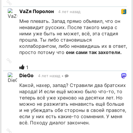
Ссылка
на
VаZя Поролон
4 лет назад
источник
Мне плевать. Запад прямо объявил, что он
ненавидит русских. После такого мира с
ними уже быть не может, всё, эта стадия
прошла. Ты либо становишься
коллаборантом, либо ненавидишь их в ответ,
просто потому что
они сами так захотели.
Ссылка
на
1
источник
DieGo
4 лет назад
•
Какой, нахер, запад? Стравили два братских
народа! И если ещё можно было что-то, то
теперь всё уже хреново на десятки лет. Но
можно не разжигать ненависть ещё больше
и не убеждать обе стороны в своей правоте,
если у них есть какие-то сомнения. У меня
всё. Походу диалог закончен.
Ссылка