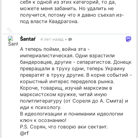
себя к одной из этих категорий, то да,
можете меня забанить. Но удалить не
получится, потому что я давно съехал из-
под власти Квадрагона.
Ссылка
на
Šantaŕ
4 лет назад
•
источник
А теперь пойми, война эта -
империалистическая. Одни взрастили
бандеровцев, другие - сепаратистов. Донецк
превращали в труху одни, теперь Украину
превратят в труху другие. В корне событий -
корыстный интерес переделов рынка.
Короче, товарищ, изучай марксизм в
марксистском кружке, читай иную
политлитературу (от Сореля до А. Смита) и
иди к психологу.
В идеологизации и понимании идеологии
ключ к осознанию!
P.S. Сорян, что говорю аки сектант.
@
rf