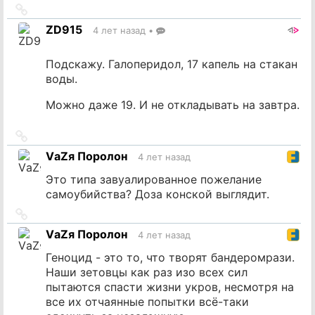
Ссылка
на
ZD915
4 лет назад
•
источник
Подскажу. Галоперидол, 17 капель на стакан
воды.
Можно даже 19. И не откладывать на завтра.
Ссылка
на
VаZя Поролон
4 лет назад
источник
Это типа завуалированное пожелание
самоубийства? Доза конской выглядит.
Ссылка
на
VаZя Поролон
4 лет назад
источник
Геноцид - это то, что творят бандеромрази.
Наши зетовцы как раз изо всех сил
пытаются спасти жизни укров, несмотря на
все их отчаянные попытки всё-таки