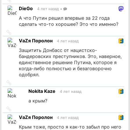
на
DieGo
4 лет назад
•
источник
А что Путин решил впервые за 22 года
сделать что-то хорошее? Это что именно?
Ссылка
на
VаZя Поролон
4 лет назад
источник
Защитить Донбасс от нацистско-
бандеровских преступников. Это, наверное,
единственное решение Путина, которое я
когда-либо полностью и безаговорочно
одобрял.
Ссылка
на
Nokita Kaze
4 лет назад
источник
а крым?
Ссылка
на
VаZя Поролон
4 лет назад
источник
Крым тоже, просто я как-то забыл про него