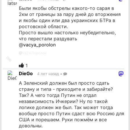
источник
Были якобы обстрелы какого-то сарая в
2км от границы за пару дней до вторжения
и якобы один или два украинских БТРа в
ростовской области.
Просто вышло настолько неубедительно,
что перестали раздувать
@
vacya_porolon
@
VаZя Поролон
Ссылка
на
1
источник
DieGo
4 лет назад
•
А Зеленский должен был просто сдать
страну и типа - приходите и забирайте?
Так? А чего тогда Путин не отдал
независимость Ичкерии? Ну по такой
логике должен же был. Так может тогда
вообще просто Путин сдаст всю Россию для
США и порешаем. Руки пожмём и все
довольны.