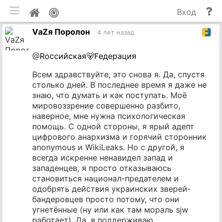
мобильная версия
П
Мой
Вход
и
профиль
VаZя Поролон
до
4 лет назад
@
Rоссийская🐻Fедерация
Всем здравствуйте, это снова я. Да, спустя
столько дней. В последнее время я даже не
знаю, что думать и как поступать. Моё
мировоззрение совершенно разбито,
наверное, мне нужна психологическая
помощь. С одной стороны, я ярый адепт
цифрового анархизма и горячий сторонник
anonymous и WikiLeaks. Но с другой, я
всегда искренне ненавидел запад и
западенцев, я просто отказываюсь
становиться национал-предателем и
одобрять действия украинских зверей-
бандеровцев просто потому, что они
угнетённые (ну или как там мораль sjw
работает). Да, я поддерживаю