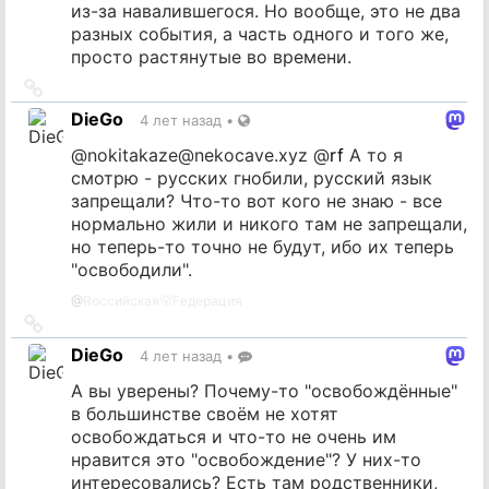
из-за навалившегося. Но вообще, это не два
разных события, а часть одного и того же,
просто растянутые во времени.
Ссылка
на
DieGo
4 лет назад
•
источник
@
nokitakaze@nekocave.xyz
@
rf
А то я
смотрю - русских гнобили, русский язык
запрещали? Что-то вот кого не знаю - все
нормально жили и никого там не запрещали,
но теперь-то точно не будут, ибо их теперь
"освободили".
@
Rоссийская🐻Fедерация
Ссылка
на
DieGo
4 лет назад
•
источник
А вы уверены? Почему-то "освобождённые"
в большинстве своём не хотят
освобождаться и что-то не очень им
нравится это "освобождение"? У них-то
интересовались? Есть там родственники,