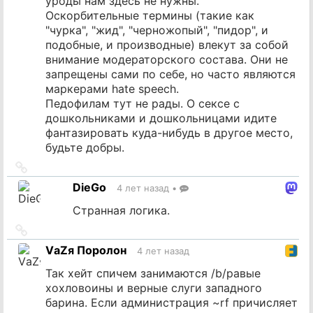
уроды нам здесь не нужны.
Оскорбительные термины (такие как
"чурка", "жид", "черножопый", "пидор", и
подобные, и производные) влекут за собой
внимание модераторского состава. Они не
запрещены сами по себе, но часто являются
маркерами hate speech.
Педофилам тут не рады. О сексе с
дошкольниками и дошкольницами идите
фантазировать куда-нибудь в другое место,
будьте добры.
Ссылка
на
DieGo
4 лет назад
•
источник
Странная логика.
Ссылка
на
VаZя Поролон
4 лет назад
источник
Так хейт спичем занимаются /b/равые
хохловоины и верные слуги западного
барина. Если администрация ~rf причисляет