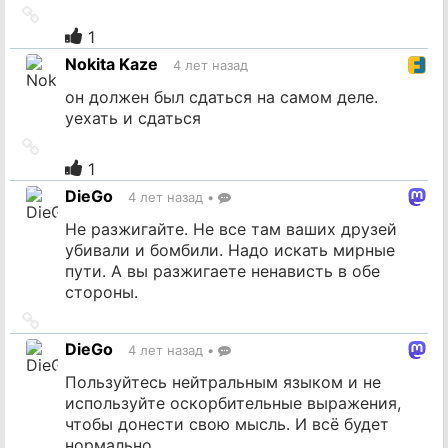
Ссылка
на
1
источник
Nokita Kaze
4 лет назад
он должен был сдаться на самом деле.
уехать и сдаться
Ссылка
на
1
источник
DieGo
4 лет назад
•
Не разжигайте. Не все там ваших друзей
убивали и бомбили. Надо искать мирные
пути. А вы разжигаете ненависть в обе
стороны.
Ссылка
на
DieGo
4 лет назад
•
источник
Пользуйтесь нейтральным языком и не
используйте оскорбительные выражения,
чтобы донести свою мысль. И всё будет
нормально.