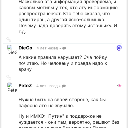
Насколько эта информация проверяема, и
каковы мотивы у тех, кто эту информацию
распространеняет. Кто тебе сказал, что
один тиран, а другой ясно-солнышко.
Почему надо доверять этому источнику. И
т.д.
Ссылка
на
DieGo
4 лет назад
•
источник
А какие правила нарушает? Сча пойду
почитаю. Но человеку и правда надо к
врачу.
Ссылка
на
PeteZ
4 лет назад
•
источник
Нужно быть на своей стороне, как бы
пафосно это не звучало.
Ну и ИМХО: "Путин" в поддержке не
нуждается - они там, вероятно, решают без
оглядки на мнение Василия или Петра.