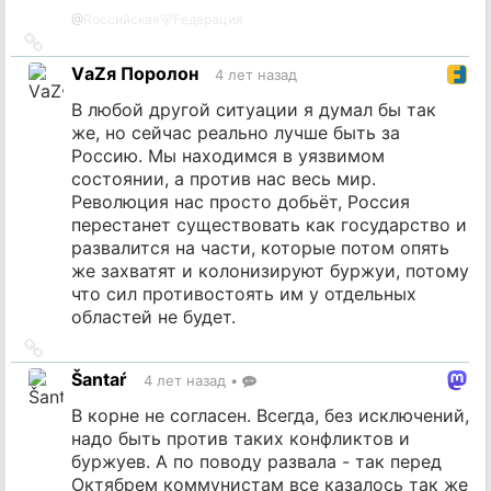
@
Rоссийская🐻Fедерация
Ссылка
на
VаZя Поролон
4 лет назад
источник
В любой другой ситуации я думал бы так
же, но сейчас реально лучше быть за
Россию. Мы находимся в уязвимом
состоянии, а против нас весь мир.
Революция нас просто добьёт, Россия
перестанет существовать как государство и
развалится на части, которые потом опять
же захватят и колонизируют буржуи, потому
что сил противостоять им у отдельных
областей не будет.
Ссылка
на
Šantaŕ
4 лет назад
•
источник
В корне не согласен. Всегда, без исключений,
надо быть против таких конфликтов и
буржуев. А по поводу развала - так перед
Октябрем коммунистам все казалось так же