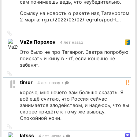
сам понимаешь ведь, что неубедительно.
Ссылку на новость о ракете над Таганрогом
2 марта:
rg.ru/2022/03/02/reg-ufo/pod-t…
Ссылка
на
VаZя Поролон
4 лет назад
источник
Это было не про Таганрог. Завтра попробую
поискать и кину в ~rf, если конечно не
забанят.
Ссылка
на
timur
4 лет назад
•
источник
короче, мне нечего вам больше сказать. Я
всё ещё считаю, что Россия сейчас
занимается злодейством, и надеюсь, что вы
скорее придёте к тому же выводу.
Спокойной ночи.
Ссылка
на
latsss
4 лет назад
•