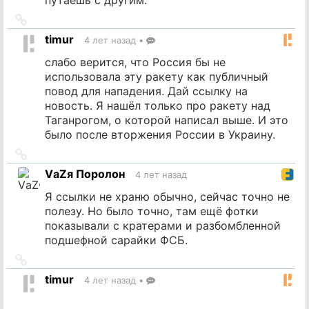
Ссылка
на
timur
4 лет назад
•
источник
слабо верится, что Россия бы не
использовала эту ракету как публичный
повод для нападения. Дай ссылку на
новость. Я нашёл только про ракету над
Таганрогом, о которой написал выше. И это
было после вторжения России в Украину.
Ссылка
на
VаZя Поролон
4 лет назад
источник
Я ссылки не храню обычно, сейчас точно не
полезу. Но было точно, там ещё фотки
показывали с кратерами и разбомбленной
подшефной сарайки ФСБ.
Ссылка
на
timur
4 лет назад
•
источник