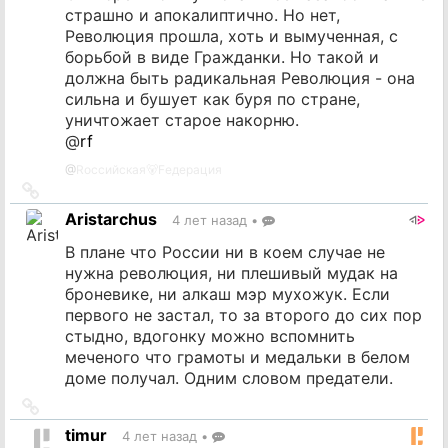
страшно и апокалиптично. Но нет,
Революция прошла, хоть и вымученная, с
борьбой в виде Гражданки. Но такой и
должна быть радикальная Революция - она
сильна и бушует как буря по стране,
уничтожает старое накорню.
@
rf
@
Rоссийская🐻Fедерация
Ссылка
на
Aristarchus
4 лет назад
•
источник
В плане что России ни в коем случае не
нужна революция, ни плешивый мудак на
броневике, ни алкаш мэр мухожук. Если
первого не застал, то за второго до сих пор
стыдно, вдогонку можно вспомнить
меченого что грамоты и медальки в белом
доме получал. Одним словом предатели.
Ссылка
на
timur
4 лет назад
•
источник