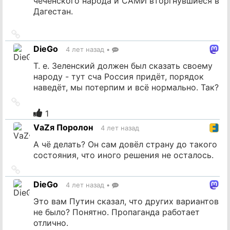
чеченского народа и САМИ вторгнувшиеся в
Дагестан.
Ссылка
на
DieGo
4 лет назад
•
источник
Т. е. Зеленский должен был сказать своему
народу - тут сча Россия придёт, порядок
наведёт, мы потерпим и всё нормально. Так?
Ссылка
на
1
источник
VаZя Поролон
4 лет назад
А чё делать? Он сам довёл страну до такого
состояния, что иного решения не осталось.
Ссылка
на
DieGo
4 лет назад
•
источник
Это вам Путин сказал, что других вариантов
не было? Понятно. Пропаганда работает
отлично.