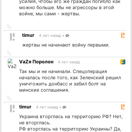
усилия, чтобы его же граждан погибло как
можно больше. Мы не агрессоры в этой
войне, мы сами - жертвы.
Ссылка
на
timur
4 лет назад
•
источник
жертвы не начинают войну первыми.
Ссылка
на
VаZя Поролон
4 лет назад
источник
Так мы и не начинали. Спецоперация
началась после того, как Зеленский решил
уничтожить донбасс и забил болт на
минские соглашения.
Ссылка
на
timur
4 лет назад
•
источник
Украина вторглась на территорию РФ? Нет,
не вторглась.
РФ вторглась на территорию Украины? Да,