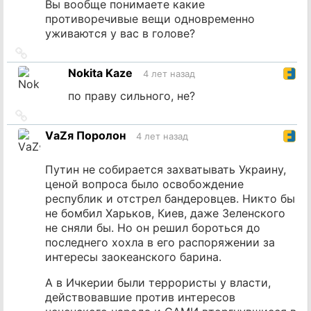
Вы вообще понимаете какие
противоречивые вещи одновременно
уживаются у вас в голове?
Ссылка
на
Nokita Kaze
4 лет назад
источник
по праву сильного, не?
Ссылка
на
VаZя Поролон
4 лет назад
источник
Путин не собирается захватывать Украину,
ценой вопроса было освобождение
республик и отстрел бандеровцев. Никто бы
не бомбил Харьков, Киев, даже Зеленского
не сняли бы. Но он решил бороться до
последнего хохла в его распоряжении за
интересы заокеанского барина.
А в Ичкерии были террористы у власти,
действовавшие против интересов