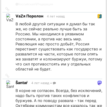
@
Rоссийская🐻Fедерация
Ссылка
на
VаZя Поролон
4 лет назад
источник
В любой другой ситуации я думал бы так
же, но сейчас реально лучше быть за
Россию. Мы находимся в уязвимом
состоянии, а против нас весь мир.
Революция нас просто добьёт, Россия
перестанет существовать как государство и
развалится на части, которые потом опять
же захватят и колонизируют буржуи, потому
что сил противостоять им у отдельных
областей не будет.
Ссылка
на
Šantaŕ
4 лет назад
•
источник
В корне не согласен. Всегда, без исключений,
надо быть против таких конфликтов и
буржуев. А по поводу развала - так перед
Октябрем коммунистам все казалось так же