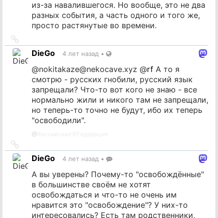
из-за навалившегося. Но вообще, это не два
разных события, а часть одного и того же,
просто растянутые во времени.
Ссылка
на
DieGo
4 лет назад
•
источник
@
nokitakaze@nekocave.xyz
@
rf
А то я
смотрю - русских гнобили, русский язык
запрещали? Что-то вот кого не знаю - все
нормально жили и никого там не запрещали,
но теперь-то точно не будут, ибо их теперь
"освободили".
@
Rоссийская🐻Fедерация
Ссылка
на
DieGo
4 лет назад
•
источник
А вы уверены? Почему-то "освобождённые"
в большинстве своём не хотят
освобождаться и что-то не очень им
нравится это "освобождение"? У них-то
интересовались? Есть там родственники,