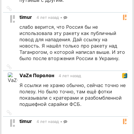
Ссылка
на
timur
4 лет назад
•
источник
слабо верится, что Россия бы не
использовала эту ракету как публичный
повод для нападения. Дай ссылку на
новость. Я нашёл только про ракету над
Таганрогом, о которой написал выше. И это
было после вторжения России в Украину.
Ссылка
на
VаZя Поролон
4 лет назад
источник
Я ссылки не храню обычно, сейчас точно не
полезу. Но было точно, там ещё фотки
показывали с кратерами и разбомбленной
подшефной сарайки ФСБ.
Ссылка
на
timur
4 лет назад
•
источник