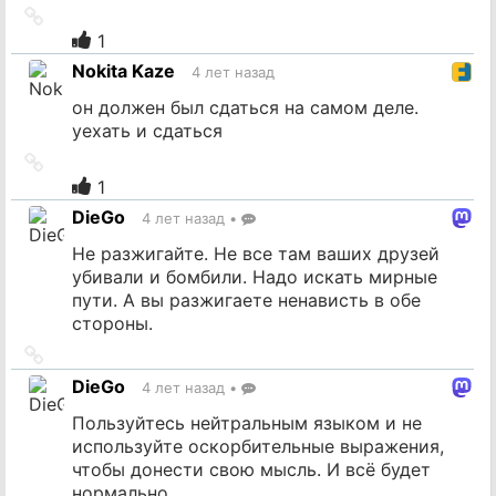
Ссылка
на
1
источник
Nokita Kaze
4 лет назад
он должен был сдаться на самом деле.
уехать и сдаться
Ссылка
на
1
источник
DieGo
4 лет назад
•
Не разжигайте. Не все там ваших друзей
убивали и бомбили. Надо искать мирные
пути. А вы разжигаете ненависть в обе
стороны.
Ссылка
на
DieGo
4 лет назад
•
источник
Пользуйтесь нейтральным языком и не
используйте оскорбительные выражения,
чтобы донести свою мысль. И всё будет
нормально.