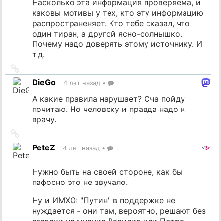
Насколько эта информация проверяема, и
каковы мотивы у тех, кто эту информацию
распространеняет. Кто тебе сказал, что
один тиран, а другой ясно-солнышко.
Почему надо доверять этому источнику. И
т.д.
Ссылка
на
DieGo
4 лет назад
•
источник
А какие правила нарушает? Сча пойду
почитаю. Но человеку и правда надо к
врачу.
Ссылка
на
PeteZ
4 лет назад
•
источник
Нужно быть на своей стороне, как бы
пафосно это не звучало.
Ну и ИМХО: "Путин" в поддержке не
нуждается - они там, вероятно, решают без
оглядки на мнение Василия или Петра.