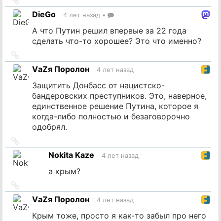
на
DieGo
4 лет назад
•
источник
А что Путин решил впервые за 22 года
сделать что-то хорошее? Это что именно?
Ссылка
на
VаZя Поролон
4 лет назад
источник
Защитить Донбасс от нацистско-
бандеровских преступников. Это, наверное,
единственное решение Путина, которое я
когда-либо полностью и безаговорочно
одобрял.
Ссылка
на
Nokita Kaze
4 лет назад
источник
а крым?
Ссылка
на
VаZя Поролон
4 лет назад
источник
Крым тоже, просто я как-то забыл про него