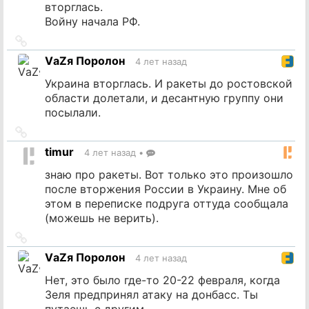
вторглась.
Войну начала РФ.
Ссылка
на
VаZя Поролон
4 лет назад
источник
Украина вторглась. И ракеты до ростовской
области долетали, и десантную группу они
посылали.
Ссылка
на
timur
4 лет назад
•
источник
знаю про ракеты. Вот только это произошло
после вторжения России в Украину. Мне об
этом в переписке подруга оттуда сообщала
(можешь не верить).
Ссылка
на
VаZя Поролон
4 лет назад
источник
Нет, это было где-то 20-22 февраля, когда
Зеля предпринял атаку на донбасс. Ты
путаешь с другим.