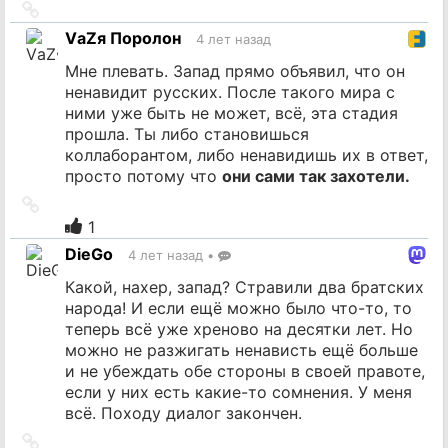
Ссылка
на
VаZя Поролон
4 лет назад
источник
Мне плевать. Запад прямо объявил, что он
ненавидит русских. После такого мира с
ними уже быть не может, всё, эта стадия
прошла. Ты либо становишься
коллаборантом, либо ненавидишь их в ответ,
просто потому что
они сами так захотели.
Ссылка
на
1
источник
DieGo
4 лет назад
•
Какой, нахер, запад? Стравили два братских
народа! И если ещё можно было что-то, то
теперь всё уже хреново на десятки лет. Но
можно не разжигать ненависть ещё больше
и не убеждать обе стороны в своей правоте,
если у них есть какие-то сомнения. У меня
всё. Походу диалог закончен.
Ссылка