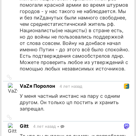
помогали красной армии во время штурмов
городов - у нас такого не наблюдается. Мы
и без пиZданутых были намного свободнее,
чем среднестатистичнский житель рф.
Националисты(не нацисты) в стране есть,
но до войны не пользовались поддержкой
от слова совсем. Войну на донбасе начал
именно Путин - до этого всё было спокойно.
Есть подтверждения самообстрелов лднр.
Можете проверить любое из утверждений с
помощью любых независимых источников.
Ссылка
на
VаZя Поролон
4 лет назад
источник
У меня частный инстанс на пару с одним
другом. Он только цп постить и хранить
запрещал.
Ссылка
на
Gitt
4 лет назад
•
источник
То что ты пытаешься думать и попробовать