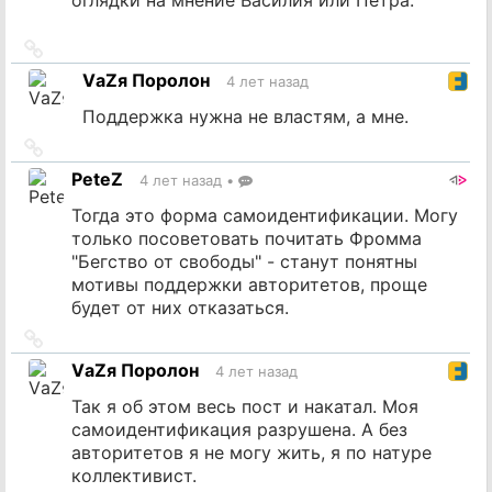
Ссылка
на
VаZя Поролон
4 лет назад
источник
Поддержка нужна не властям, а мне.
Ссылка
на
PeteZ
4 лет назад
•
источник
Тогда это форма самоидентификации. Могу
только посоветовать почитать Фромма
"Бегство от свободы" - станут понятны
мотивы поддержки авторитетов, проще
будет от них отказаться.
Ссылка
на
VаZя Поролон
4 лет назад
источник
Так я об этом весь пост и накатал. Моя
самоидентификация разрушена. А без
авторитетов я не могу жить, я по натуре
коллективист.