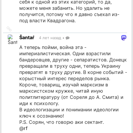
себя к одной из этих категорий, то да,
можете меня забанить. Но удалить не
получится, потому что я давно съехал из-
под власти Квадрагона.
Ссылка
на
Šantaŕ
4 лет назад
•
источник
А теперь пойми, война эта -
империалистическая. Одни взрастили
бандеровцев, другие - сепаратистов. Донецк
превращали в труху одни, теперь Украину
превратят в труху другие. В корне событий -
корыстный интерес переделов рынка.
Короче, товарищ, изучай марксизм в
марксистском кружке, читай иную
политлитературу (от Сореля до А. Смита) и
иди к психологу.
В идеологизации и понимании идеологии
ключ к осознанию!
P.S. Сорян, что говорю аки сектант.
@
rf