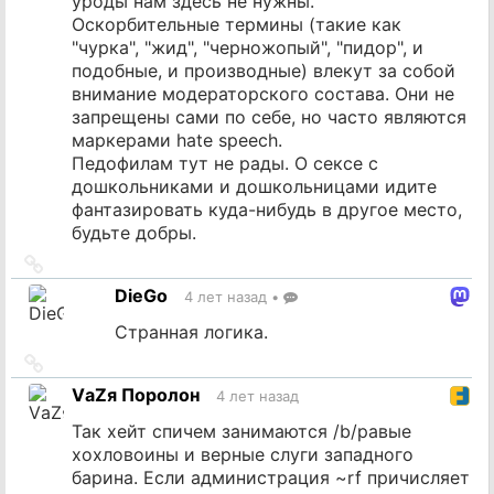
уроды нам здесь не нужны.
Оскорбительные термины (такие как
"чурка", "жид", "черножопый", "пидор", и
подобные, и производные) влекут за собой
внимание модераторского состава. Они не
запрещены сами по себе, но часто являются
маркерами hate speech.
Педофилам тут не рады. О сексе с
дошкольниками и дошкольницами идите
фантазировать куда-нибудь в другое место,
будьте добры.
Ссылка
на
DieGo
4 лет назад
•
источник
Странная логика.
Ссылка
на
VаZя Поролон
4 лет назад
источник
Так хейт спичем занимаются /b/равые
хохловоины и верные слуги западного
барина. Если администрация ~rf причисляет