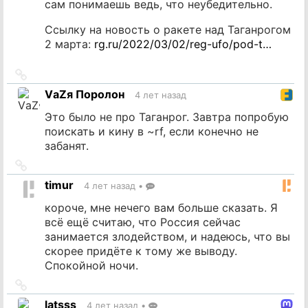
сам понимаешь ведь, что неубедительно.
Ссылку на новость о ракете над Таганрогом
2 марта:
rg.ru/2022/03/02/reg-ufo/pod-t…
Ссылка
на
VаZя Поролон
4 лет назад
источник
Это было не про Таганрог. Завтра попробую
поискать и кину в ~rf, если конечно не
забанят.
Ссылка
на
timur
4 лет назад
•
источник
короче, мне нечего вам больше сказать. Я
всё ещё считаю, что Россия сейчас
занимается злодейством, и надеюсь, что вы
скорее придёте к тому же выводу.
Спокойной ночи.
Ссылка
на
latsss
4 лет назад
•