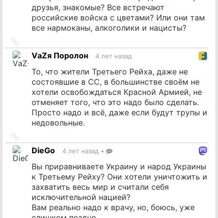
друзья, знакомые? Все встречают
российские войска с цветами? Или они там
все нармоканы, алкоголики и нацисты?
Ссылка
на
VаZя Поролон
4 лет назад
источник
То, что жители Третьего Рейха, даже не
состоявшие в СС, в большинстве своём не
хотели освобождаться Красной Армией, не
отменяет того, что это надо было сделать.
Просто надо и всё, даже если будут трупы и
недовольные.
Ссылка
на
DieGo
4 лет назад
•
источник
Вы приравниваете Украину и народ Украины
к Третьему Рейху? Они хотели уничтожить и
захватить весь мир и считали себя
исключительной нацией?
Вам реально надо к врачу, но, боюсь, уже
слишком поздно.