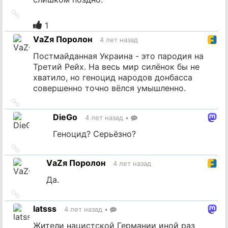
Ссылка
на
1
источник
VаZя Поролон
4 лет назад
Постмайданная Украина - это пародия на
Третий Рейх. На весь мир силёнок бы не
хватило, но геноцид народов донбасса
совершенно точно вёлся умышленно.
Ссылка
на
DieGo
4 лет назад
•
источник
Геноцид? Серьёзно?
Ссылка
на
VаZя Поролон
4 лет назад
источник
Да.
Ссылка
на
latsss
4 лет назад
•
источник
Жители нацистской Германии иной раз