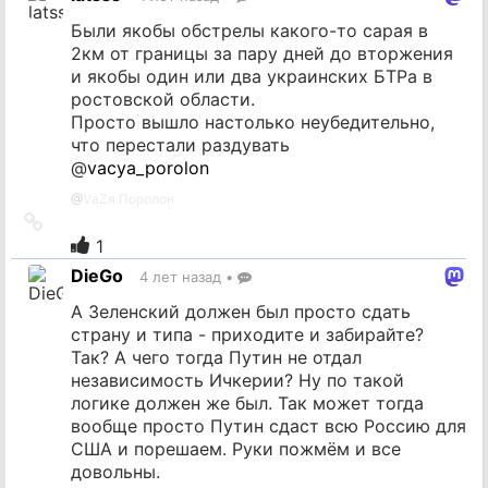
источник
Были якобы обстрелы какого-то сарая в
2км от границы за пару дней до вторжения
и якобы один или два украинских БТРа в
ростовской области.
Просто вышло настолько неубедительно,
что перестали раздувать
@
vacya_porolon
@
VаZя Поролон
Ссылка
на
1
источник
DieGo
4 лет назад
•
А Зеленский должен был просто сдать
страну и типа - приходите и забирайте?
Так? А чего тогда Путин не отдал
независимость Ичкерии? Ну по такой
логике должен же был. Так может тогда
вообще просто Путин сдаст всю Россию для
США и порешаем. Руки пожмём и все
довольны.