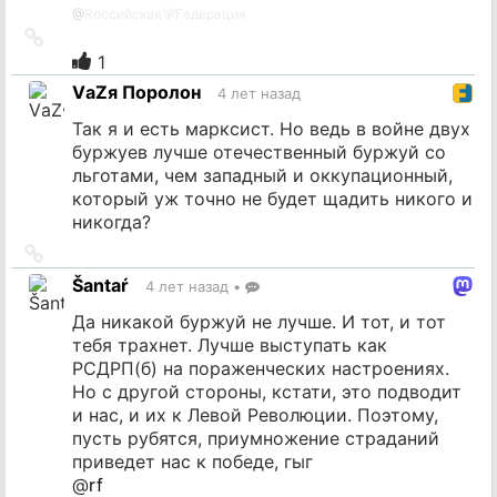
@
Rоссийская🐻Fедерация
Ссылка
на
1
источник
VаZя Поролон
4 лет назад
Так я и есть марксист. Но ведь в войне двух
буржуев лучше отечественный буржуй со
льготами, чем западный и оккупационный,
который уж точно не будет щадить никого и
никогда?
Ссылка
на
Šantaŕ
4 лет назад
•
источник
Да никакой буржуй не лучше. И тот, и тот
тебя трахнет. Лучше выступать как
РСДРП(б) на пораженческих настроениях.
Но с другой стороны, кстати, это подводит
и нас, и их к Левой Революции. Поэтому,
пусть рубятся, приумножение страданий
приведет нас к победе, гыг
@
rf