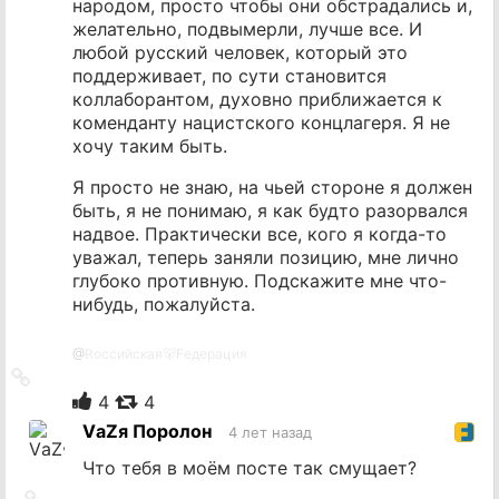
народом, просто чтобы они обстрадались и,
желательно, подвымерли, лучше все. И
любой русский человек, который это
поддерживает, по сути становится
коллаборантом, духовно приближается к
коменданту нацистского концлагеря. Я не
хочу таким быть.
Я просто не знаю, на чьей стороне я должен
быть, я не понимаю, я как будто разорвался
надвое. Практически все, кого я когда-то
уважал, теперь заняли позицию, мне лично
глубоко противную. Подскажите мне что-
нибудь, пожалуйста.
@
Rоссийская🐻Fедерация
Ссылка
на
4
4
источник
VаZя Поролон
4 лет назад
Что тебя в моём посте так смущает?
Ссылка