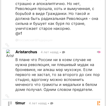
страшно и апокалиптично. Но нет,
Революция прошла, хоть и вымученная, с
борьбой в виде Гражданки. Но такой и
должна быть радикальная Революция - она
сильна и бушует как буря по стране,
уничтожает старое накорню.
@
rf
@
Rоссийская🐻Fедерация
Ссылка
на
Aristarchus
4 лет назад
•
источник
В плане что России ни в коем случае не
нужна революция, ни плешивый мудак на
броневике, ни алкаш мэр мухожук. Если
первого не застал, то за второго до сих пор
стыдно, вдогонку можно вспомнить
меченого что грамоты и медальки в белом
доме получал. Одним словом предатели.
Ссылка
на
timur
4 лет назад
•
источник