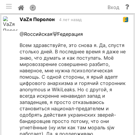
мобильная версия
П
Мой
Вход
и
профиль
VаZя Поролон
до
4 лет назад
@
Rоссийская🐻Fедерация
Всем здравствуйте, это снова я. Да, спустя
столько дней. В последнее время я даже не
знаю, что думать и как поступать. Моё
мировоззрение совершенно разбито,
наверное, мне нужна психологическая
помощь. С одной стороны, я ярый адепт
цифрового анархизма и горячий сторонник
anonymous и WikiLeaks. Но с другой, я
всегда искренне ненавидел запад и
западенцев, я просто отказываюсь
становиться национал-предателем и
одобрять действия украинских зверей-
бандеровцев просто потому, что они
угнетённые (ну или как там мораль sjw
работает). Да, я поддерживаю