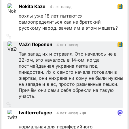
на
Nokita Kaze
4 лет назад
источник
хохлы уже 18 лет пытаются
самоопределиться как не братский
русскому народ. зачем им в этом мешать?
Ссылка
на
VаZя Поролон
4 лет назад
источник
Так запад их и стравил. Это началось не в
22-ом, это началось в 14-ом, когда
постмайданная украина легла под
пиндостан. Их с самого начала готовили в
жертвы, они нихрена ни кому не были нужны
на западе и в ес, просто разменные пешки.
Причём они сами себя обрекли на такую
участь.
Ссылка
на
twitterrefugee
4 лет назад
•
источник
нормальная для периферийного