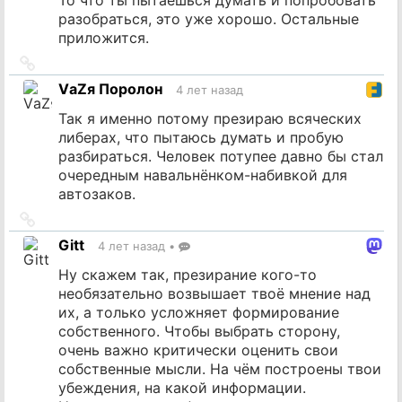
разобраться, это уже хорошо. Остальные
приложится.
Ссылка
на
VаZя Поролон
4 лет назад
источник
Так я именно потому презираю всяческих
либерах, что пытаюсь думать и пробую
разбираться. Человек потупее давно бы стал
очередным навальнёнком-набивкой для
автозаков.
Ссылка
на
Gitt
4 лет назад
•
источник
Ну скажем так, презирание кого-то
необязательно возвышает твоё мнение над
их, а только усложняет формирование
собственного. Чтобы выбрать сторону,
очень важно критически оценить свои
собственные мысли. На чём построены твои
убеждения, на какой информации.