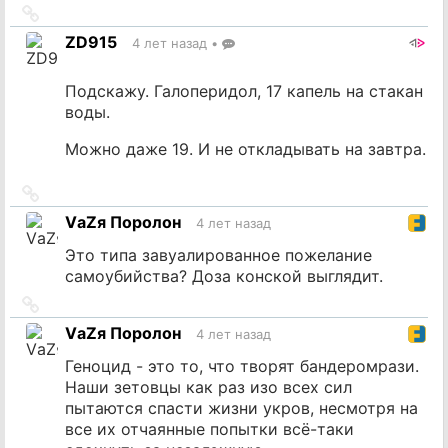
Ссылка
на
ZD915
4 лет назад
•
источник
Подскажу. Галоперидол, 17 капель на стакан
воды.
Можно даже 19. И не откладывать на завтра.
Ссылка
на
VаZя Поролон
4 лет назад
источник
Это типа завуалированное пожелание
самоубийства? Доза конской выглядит.
Ссылка
на
VаZя Поролон
4 лет назад
источник
Геноцид - это то, что творят бандеромрази.
Наши зетовцы как раз изо всех сил
пытаются спасти жизни укров, несмотря на
все их отчаянные попытки всё-таки