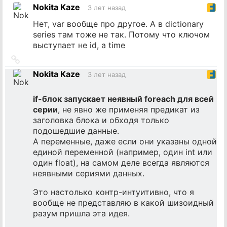
на
Nokita Kaze
3 лет назад
источник
Нет, var вообще про другое. А в dictionary
series там тоже не так. Потому что ключом
выступает не id, а time
Ссылка
на
Nokita Kaze
3 лет назад
источник
if-блок запускает неявный foreach для всей
серии
, не явно же применяя предикат из
заголовка блока и обходя только
подошедшие данные.
А переменные, даже если они указаны одной
единой переменной (например, один int или
один float), на самом деле всегда являются
неявными сериями данных.
Это настолько контр-интуитивно, что я
вообще не представляю в какой шизоидный
разум пришла эта идея.