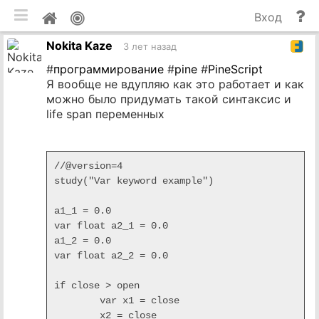
мобильная версия
П
Мой
Вход
и
профиль
Nokita Kaze
до
3 лет назад
#
программирование
#
pine
#
PineScript
Я вообще не вдупляю как это работает и как
можно было придумать такой синтаксис и
life span переменных
//@version=4

study("Var keyword example")

a1_1 = 0.0

var float a2_1 = 0.0

a1_2 = 0.0

var float a2_2 = 0.0

if close > open

	var x1 = close

	x2 = close
