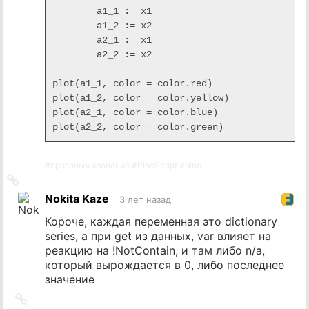
	a1_1 := x1

	a1_2 := x2

	a2_1 := x1

	a2_2 := x2

plot(a1_1, color = color.red)

plot(a1_2, color = color.yellow)

plot(a2_1, color = color.blue)

plot(a2_2, color = color.green)
#
программирование
#
PineScript
#
pine
Ссылка
на
Nokita Kaze
3 лет назад
источник
Короче, каждая переменная это dictionary
series, а при get из данных, var влияет на
реакцию на !NotContain, и там либо n/a,
который вырождается в 0, либо последнее
значение
Ссылка