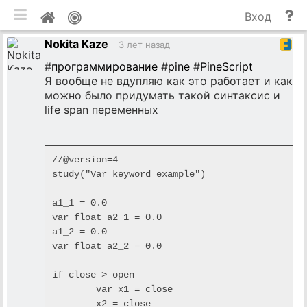
мобильная версия
П
Мой
Вход
и
профиль
Nokita Kaze
до
3 лет назад
#
программирование
#
pine
#
PineScript
Я вообще не вдупляю как это работает и как
можно было придумать такой синтаксис и
life span переменных
//@version=4

study("Var keyword example")

a1_1 = 0.0

var float a2_1 = 0.0

a1_2 = 0.0

var float a2_2 = 0.0

if close > open

	var x1 = close

	x2 = close
