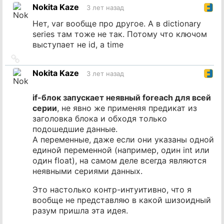
на
Nokita Kaze
3 лет назад
источник
Нет, var вообще про другое. А в dictionary
series там тоже не так. Потому что ключом
выступает не id, а time
Ссылка
на
Nokita Kaze
3 лет назад
источник
if-блок запускает неявный foreach для всей
серии
, не явно же применяя предикат из
заголовка блока и обходя только
подошедшие данные.
А переменные, даже если они указаны одной
единой переменной (например, один int или
один float), на самом деле всегда являются
неявными сериями данных.
Это настолько контр-интуитивно, что я
вообще не представляю в какой шизоидный
разум пришла эта идея.