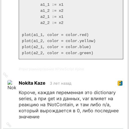
	a1_1 := x1

	a1_2 := x2

	a2_1 := x1

	a2_2 := x2

plot(a1_1, color = color.red)

plot(a1_2, color = color.yellow)

plot(a2_1, color = color.blue)

plot(a2_2, color = color.green)
#
программирование
#
PineScript
#
pine
Ссылка
на
Nokita Kaze
3 лет назад
источник
Короче, каждая переменная это dictionary
series, а при get из данных, var влияет на
реакцию на !NotContain, и там либо n/a,
который вырождается в 0, либо последнее
значение
Ссылка