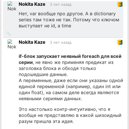
на
Nokita Kaze
3 лет назад
источник
Нет, var вообще про другое. А в dictionary
series там тоже не так. Потому что ключом
выступает не id, а time
Ссылка
на
Nokita Kaze
3 лет назад
источник
if-блок запускает неявный foreach для всей
серии
, не явно же применяя предикат из
заголовка блока и обходя только
подошедшие данные.
А переменные, даже если они указаны одной
единой переменной (например, один int или
один float), на самом деле всегда являются
неявными сериями данных.
Это настолько контр-интуитивно, что я
вообще не представляю в какой шизоидный
разум пришла эта идея.