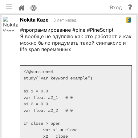
мобильная версия
П
Мой
Вход
и
профиль
Nokita Kaze
до
3 лет назад
#
программирование
#
pine
#
PineScript
Я вообще не вдупляю как это работает и как
можно было придумать такой синтаксис и
life span переменных
//@version=4

study("Var keyword example")

a1_1 = 0.0

var float a2_1 = 0.0

a1_2 = 0.0

var float a2_2 = 0.0

if close > open

	var x1 = close

	x2 = close
