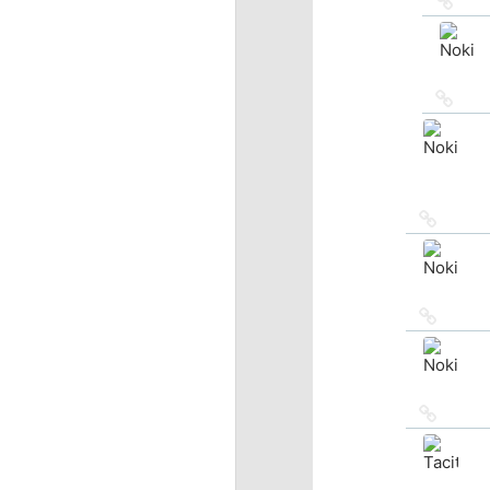
на
исто
Ссыл
на
исто
Ссылка
на
источн
Ссылка
на
источн
Ссылка
на
источн