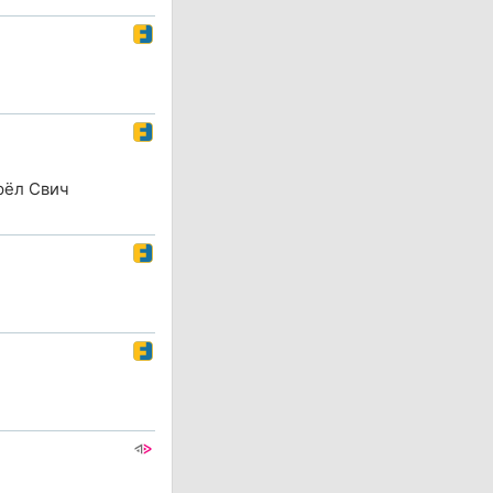
рёл Свич