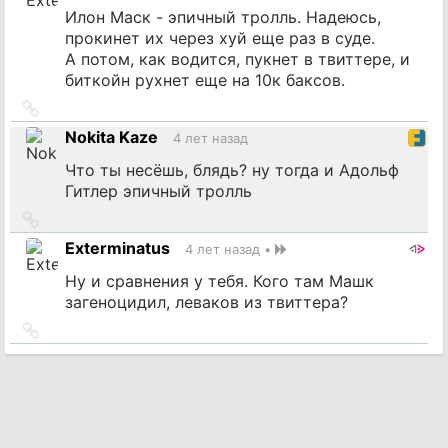
Илон Маск - эпичный тролль. Надеюсь,
прокинет их через хуй еще раз в суде.
А потом, как водится, пукнет в твиттере, и
биткойн рухнет еще на 10к баксов.
Ссылка
на
Nokita Kaze
4 лет назад
источник
Что ты несёшь, блядь? ну тогда и Адольф
Гитлер эпичный тролль
Ссылка
на
Exterminatus
4 лет назад
•
источник
Ну и сравнения у тебя. Кого там Машк
загеноцидил, леваков из твиттера?
Ссылка
на
источник