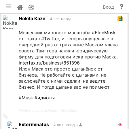
мобильная версия
П
Мой
Вход
и
профиль
Nokita Kaze
до
4 лет назад
Мошенник мирового масштаба #
ElonMusk
оттрахал #
Twitter
, и теперь опущенные в
очередной раз оттраханные Маском члена
совета Твиттера наняли юридическую
фирму для подготовки иска против Маска.
interfax.ru/business/851396
Илон Маск это просто цыганёнок от
бизнеса. Не работайте с цыганами, не
заключайте с ними сделки, не ведите
бизнес. И тогда цыгане вас не поимеют.
#
Musk
#
идиоты
#
twitter
#
идиоты
#
musk
#
ElonMusk
Ссылка
на
Exterminatus
4 лет назад
•
источник