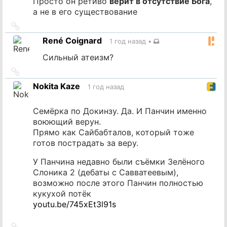
Просто он ретиво
верит в отсутствие Бога
,
а не в его существование
Ссылка
на
René Coignard
1 год назад
•
источник
Сильный атеизм?
Ссылка
на
Nokita Kaze
1 год назад
источник
Семёрка по Докинзу. Да. И Панчин именно
воюющий верун.
Прямо как Сайбабталов, который тоже
готов пострадать за веру.
У Панчина недавно были съёмки Зелёного
Слоника 2 (дебаты с Савватеевым),
возможно после этого Панчин полностью
кукухой потёк
youtu.be/745xEt3l91s
Ссылка