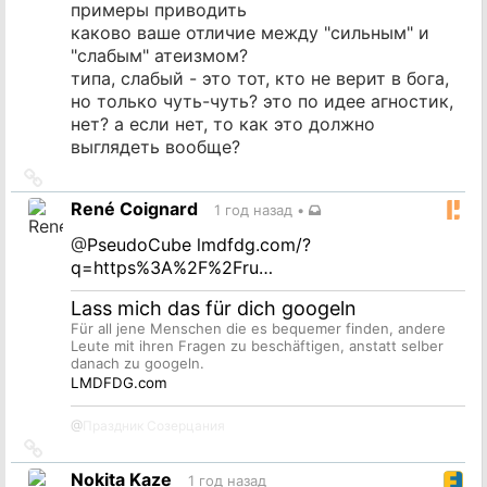
примеры приводить
каково ваше отличие между "сильным" и
"слабым" атеизмом?
типа, слабый - это тот, кто не верит в бога,
но только чуть-чуть? это по идее агностик,
нет? а если нет, то как это должно
выглядеть вообще?
Ссылка
на
René Coignard
1 год назад
•
источник
@
PseudoCube
lmdfdg.com/?
q=https%3A%2F%2Fru…
Lass mich das für dich googeln
Für all jene Menschen die es bequemer finden, andere
Leute mit ihren Fragen zu beschäftigen, anstatt selber
danach zu googeln.
LMDFDG.com
@
Праздник Созерцания
Ссылка
на
Nokita Kaze
1 год назад
источник