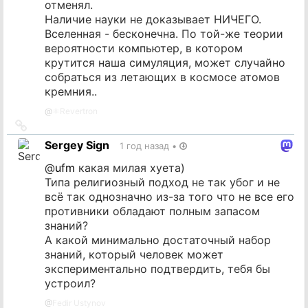
отменял.
Наличие науки не доказывает НИЧЕГО.
Вселенная - бесконечна. По той-же теории
вероятности компьютер, в котором
крутится наша симуляция, может случайно
собраться из летающих в космосе атомов
кремния..
@
⚛️Revertron
Ссылка
на
Sergey Sign
1 год назад
•
источник
@
ufm
какая милая хуета)
Типа религиозный подход не так убог и не
всё так однозначно из-за того что не все его
противники обладают полным запасом
знаний?
А какой минимально достаточный набор
знаний, который человек может
экспериментально подтвердить, тебя бы
устроил?
@
Fedir Ustynov