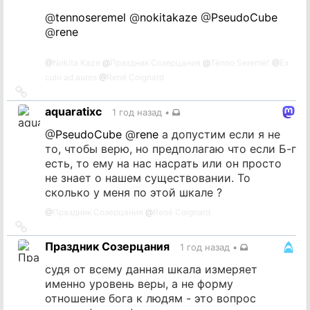
@
tennoseremel
@
nokitakaze
@
PseudoCube
@
rene
@
Nokita Kaze
@
Праздник Созерцания
@
Ténno Seremél’
@
Ex
culo ad aures
@
René Coignard
Ссылка
на
aquaratixc
1 год назад
•
источник
@
PseudoCube
@
rene
а допустим если я не
то, чтобы верю, но предполагаю что если Б-г
есть, то ему на нас насрать или он просто
не знает о нашем существовании. То
сколько у меня по этой шкале ?
@
Праздник Созерцания
@
René Coignard
Ссылка
на
Праздник Созерцания
1 год назад
•
источник
судя от всему данная шкала измеряет
именно уровень веры, а не форму
отношение бога к людям - это вопрос