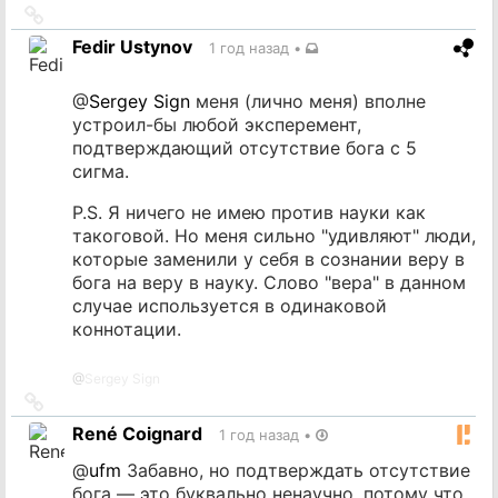
Ссылка
на
Fedir Ustynov
1 год назад
•
источник
@
Sergey Sign
меня (лично меня) вполне
устроил-бы любой эксперемент,
подтверждающий отсутствие бога с 5
сигма.
P.S. Я ничего не имею против науки как
такоговой. Но меня сильно "удивляют" люди,
которые заменили у себя в сознании веру в
бога на веру в науку. Слово "вера" в данном
случае используется в одинаковой
коннотации.
@
Sergey Sign
Ссылка
на
René Coignard
1 год назад
•
источник
@
ufm
Забавно, но подтверждать отсутствие
бога — это буквально ненаучно, потому что