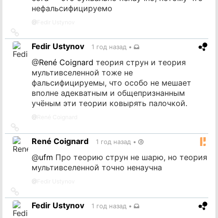
нефальсифицируемо
@
Fedir Ustynov
Ссылка
на
Fedir Ustynov
1 год назад
•
источник
@
René Coignard
теория струн и теория
мультивселенной тоже не
фальсифицируемы, что особо не мешает
вполне адекватным и общепризнанным
учёным эти теории ковырять палочкой.
@
René Coignard
Ссылка
на
René Coignard
1 год назад
•
источник
@
ufm
Про теорию струн не шарю, но теория
мультивселенной точно ненаучна
@
Fedir Ustynov
Ссылка
на
Fedir Ustynov
1 год назад
•
источник