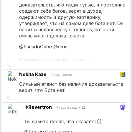
доказательств, что люди тупые, и постоянно
создают себе богов, верят в духов,
одержимость и другую эзотерику,
утверждает, что на самом деле бога нет. Он
верит в человеческую тупость, которой
очень много доказательств.
@
PseudoCube
@
rene
@
Праздник Созерцания
@
René Coignard
Ссылка
на
Nokita Kaze
1 год назад
источник
Сильный атеист без наличия доказательств
верит, что Бога нет
Ссылка
на
⚛️Revertron
1 год назад
•
источник
Ты сам-то понял, что сказал? :)))