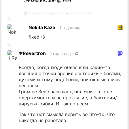
@
PseudoCube
@
rene
@
Праздник Созерцания
@
René Coignard
Ссылка
на
Nokita Kaze
1 год назад
источник
fixed :3
Ссылка
на
⚛️Revertron
1 год назад
•
источник
Всегда, когда люди объясняли какие-то
явления с точки зрения эзотерики - богами,
духами и тому подобным, они оказывались
неправы.
Гром не Зевс насылает, болезни - это не
одержимость и не проклятие, а бактерии/
вирусы/грибки. И так во всём.
Так что нет смысла верить во что-то, что
никогда не работало.