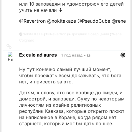
или 10 заповедям и «домострою» его детей
учить не начали 🤷
@
Revertron
@
nokitakaze
@
PseudoCube
@
rene
@
Nokita Kaze
@
⚛️Revertron
@
Праздник Созерцания
@
René
Coignard
Ссылка
на
Ex culo ad aures
1 год назад
•
источник
Ну тут конечно самый лучший момент,
чтобы побежать всем доказывать, что бога
нет, и присесть за это.
Детям, к слову, это все вообще до пизды, и
домострой, и заповеди. Сужу по некоторым
личностям из крайне религиозных
республик Кавказа, которые открыто плюют
на написанное в Коране, когда рядом нет
старшего, который мог бы дать по шее.