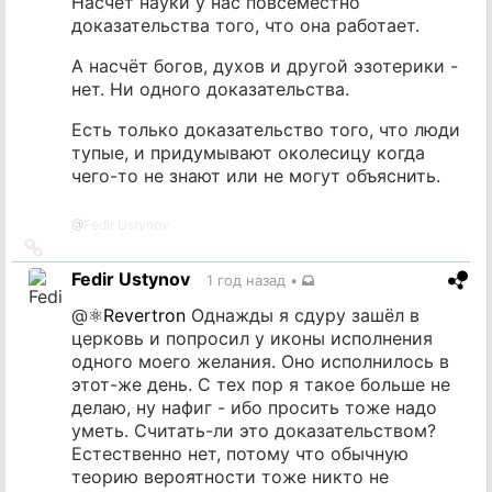
Насчёт науки у нас повсеместно
доказательства того, что она работает.
А насчёт богов, духов и другой эзотерики -
нет. Ни одного доказательства.
Есть только доказательство того, что люди
тупые, и придумывают околесицу когда
чего-то не знают или не могут объяснить.
@
Fedir Ustynov
Ссылка
на
Fedir Ustynov
1 год назад
•
источник
@
⚛️Revertron
Однажды я сдуру зашёл в
церковь и попросил у иконы исполнения
одного моего желания. Оно исполнилось в
этот-же день. С тех пор я такое больше не
делаю, ну нафиг - ибо просить тоже надо
уметь. Считать-ли это доказательством?
Естественно нет, потому что обычную
теорию вероятности тоже никто не