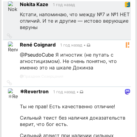
Nokita Kaze
1 год назад
Кстати, напоминаю, что между №7 и №1 НЕТ
отличий. И те и другие — истово верующие
веруны
Ссылка
на
René Coignard
1 год назад
•
источник
@
PseudoCube
Я игностик (не путать с
агностицизмом). Не очень понятно, что
именно это на шкале Докинза
@
Праздник Созерцания
Ссылка
на
⚛️Revertron
1 год назад
•
источник
Ты не прав! Есть качественно отличие!
Сильный теист без наличия доказательств
верит, что бог есть.
Сильный атеист при наличии сильных