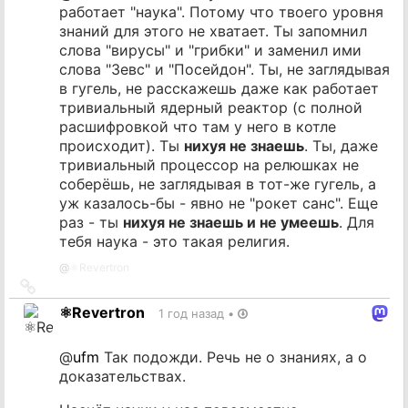
работает "наука". Потому что твоего уровня
знаний для этого не хватает. Ты запомнил
слова "вирусы" и "грибки" и заменил ими
слова "Зевс" и "Посейдон". Ты, не заглядывая
в гугель, не расскажешь даже как работает
тривиальный ядерный реактор (с полной
расшифровкой что там у него в котле
происходит). Ты
нихуя не знаешь
. Ты, даже
тривиальный процессор на релюшках не
соберёшь, не заглядывая в тот-же гугель, а
уж казалось-бы - явно не "рокет санс". Еще
раз - ты
нихуя не знаешь и не умеешь
. Для
тебя наука - это такая религия.
@
⚛️Revertron
Ссылка
на
⚛️Revertron
1 год назад
•
источник
@
ufm
Так подожди. Речь не о знаниях, а о
доказательствах.