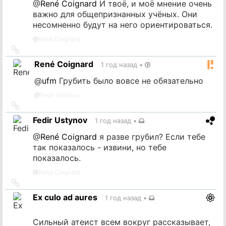
@
René Coignard
И твоё, и моё мнение очень
важно для общепризнанных учёных. Они
несомненно будут на него ориентироваться.
@
René Coignard
Ссылка
на
René Coignard
1 год назад
•
источник
@
ufm
Грубить было вовсе не обязательно
@
Fedir Ustynov
Ссылка
на
Fedir Ustynov
1 год назад
•
источник
@
René Coignard
я разве грубил? Если тебе
так показалось - извини, но тебе
показалось.
@
René Coignard
Ссылка
на
Ex culo ad aures
1 год назад
•
источник
Сильный атеист всем вокруг рассказывает,