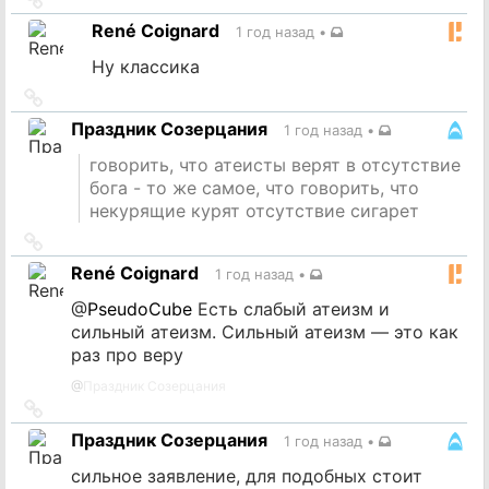
на
René Coignard
1 год назад
•
источник
Ну классика
Ссылка
на
Праздник Созерцания
1 год назад
•
источник
говорить, что атеисты верят в отсутствие
бога - то же самое, что говорить, что
некурящие курят отсутствие сигарет
Ссылка
на
René Coignard
1 год назад
•
источник
@
PseudoCube
Есть слабый атеизм и
сильный атеизм. Сильный атеизм — это как
раз про веру
@
Праздник Созерцания
Ссылка
на
Праздник Созерцания
1 год назад
•
источник
сильное заявление, для подобных стоит