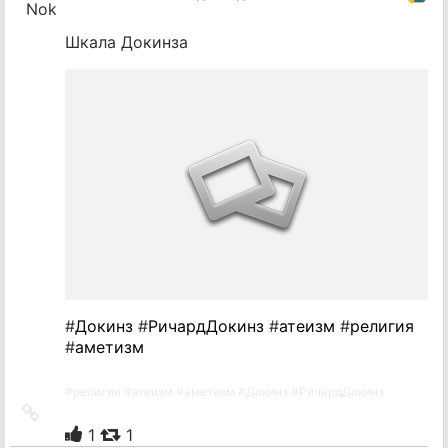
Шкала Докинза
#
Докинз
#
РичардДокинз
#
атеизм
#
религия
#
аметизм
#
религия
#
атеизм
#
аметизм
#
Докинз
#
РичардДокинз
Ссылка
на
1
1
источник