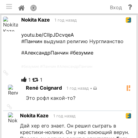
мобильная версия
П
Мой
Вход
и
профиль
Nokita Kaze
до
1 год назад
youtu.be/ClIpJDcvqeA
#
Панчин
выдумал религию Нурглианство
#
АлександрПанчин
#
безумие
#
безумие
#
Панчин
#
АлександрПанчин
Ссылка
на
1
1
источник
René Coignard
1 год назад
•
Это рофл какой-то?
Ссылка
на
Nokita Kaze
1 год назад
источник
Дай хер его знает. Он решил сыграть в
крестики-нолики. Он у нас воюющий верун.