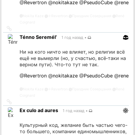
@
Revertron
@
nokitakaze
@
PseudoCube
@
rene
@
Nokita Kaze
@
⚛️Revertron
@
Праздник Созерцания
@
René
Coignard
Ссылка
на
Ténno Seremél’
1 год назад
•
источник
Ни на кого ничто не влияет, но религии всё
ещё не вымерли (но, у счастью, всё‐таки на
верном пути). Что‐то тут не так.
@
Revertron
@
nokitakaze
@
PseudoCube
@
rene
@
Nokita Kaze
@
⚛️Revertron
@
Праздник Созерцания
@
René
Coignard
Ссылка
на
Ex culo ad aures
1 год назад
•
источник
Культурный код, желание быть частью чего-
то большего, компании единомышленников,