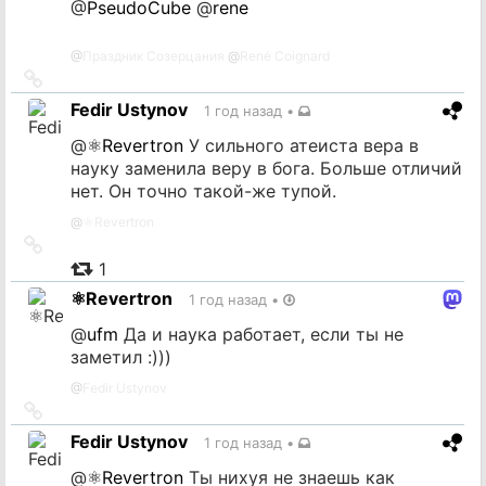
@
PseudoCube
@
rene
@
Праздник Созерцания
@
René Coignard
Ссылка
на
Fedir Ustynov
1 год назад
•
источник
@
⚛️Revertron
У сильного атеиста вера в
науку заменила веру в бога. Больше отличий
нет. Он точно такой-же тупой.
@
⚛️Revertron
Ссылка
на
1
источник
⚛️Revertron
1 год назад
•
@
ufm
Да и наука работает, если ты не
заметил :)))
@
Fedir Ustynov
Ссылка
на
Fedir Ustynov
1 год назад
•
источник
@
⚛️Revertron
Ты нихуя не знаешь как