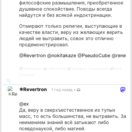
философские размышления, приобретенное
душевное спокойствие. Поводы всегда
найдутся и без всякой индоктринации.
Отмирают только религии, выступающие в
качестве власти, веру из желающих верить
людей не вытравить, совок это отлично
продемонстрировал.
@
Revertron
@
nokitakaze
@
PseudoCube
@
rene
@
Nokita Kaze
@
⚛️Revertron
@
Праздник Созерцания
@
René
Coignard
Ссылка
на
⚛️Revertron
1 год назад
•
источник
@
ex
Да, веру в сверхъестественное из тупых
масс, то есть большинства, не вытравить. За
неимением знаний всё затыкают либо
псевдонаукой, либо магией.