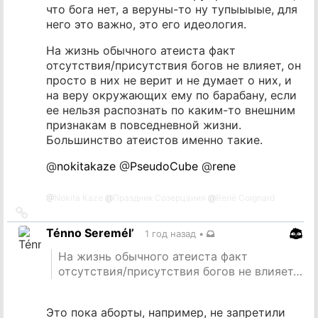
что бога нет, а веруны-то ну тупыыыые, для
него это важно, это его идеология.
На жизнь обычного атеиста факт
отсутствия/присутствия богов не влияет, он
просто в них не верит и не думает о них, и
на веру окружающих ему по барабану, если
ее нельзя распознать по каким-то внешним
признакам в повседневной жизни.
Большинство атеистов именно такие.
@
nokitakaze
@
PseudoCube
@
rene
@
Nokita Kaze
@
Праздник Созерцания
@
René Coignard
Ссылка
на
Ténno Seremél’
1 год назад
•
источник
На жизнь обычного атеиста факт
отсутствия/присутствия богов не влияет…
Это пока аборты, например, не запретили