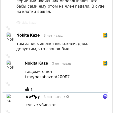
серийный насильник оправдывался, что
бабы сами ему ртом на член падали. В суде,
из клетки вещал.
@
Nokita Kaze
Ссылка
на
Nokita Kaze
3 лет назад
источник
там запись звонка выложили. даже
допустим, что звонок был
Ссылка
на
Nokita Kaze
3 лет назад
источник
тащем-то вот
t.me/bazabazon/20097
Ссылка
на
1
источник
κρ🦥μγ
3 лет назад
•
тупые убивают
Ссылка