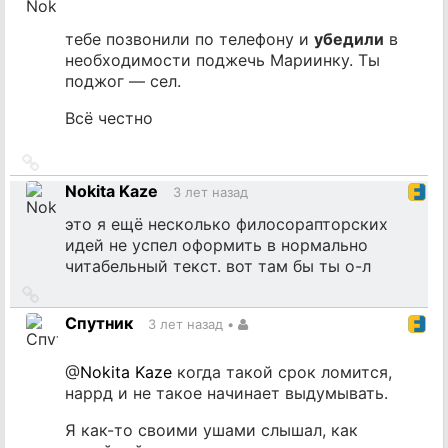
тебе позвонили по телефону и
убедили
в
необходимости поджечь Мариинку. Ты
поджог — сел.
Всё честно
Ссылка
на
Nokita Kaze
3 лет назад
источник
это я ещё несколько филосорапторских
идей не успел оформить в нормально
читабельный текст. вот там бы ты о-л
Ссылка
на
Спутник
3 лет назад
•
источник
@
Nokita Kaze
когда такой срок ломится,
наррд и не такое начинает выдумывать.
Я как-то своими ушами слышал, как