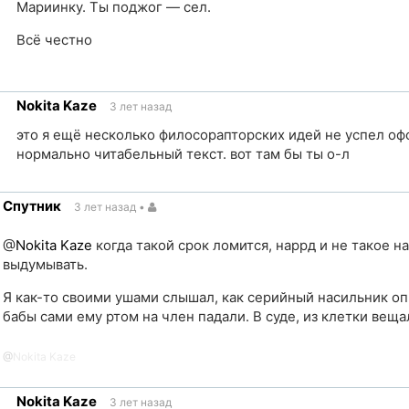
Мариинку. Ты поджог — сел.
Всё честно
ка
Nokita Kaze
3 лет назад
чник
это я ещё несколько филосорапторских идей не успел оф
нормально читабельный текст. вот там бы ты о-л
ка
Спутник
3 лет назад
•
чник
@
Nokita Kaze
когда такой срок ломится, наррд и не такое н
выдумывать.
Я как-то своими ушами слышал, как серийный насильник оп
бабы сами ему ртом на член падали. В суде, из клетки веща
@
Nokita Kaze
Nokita Kaze
3 лет назад
ик