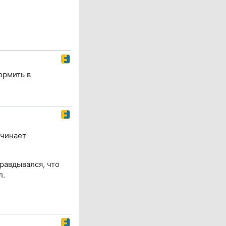
ормить в
ачинает
равдывался, что
л.