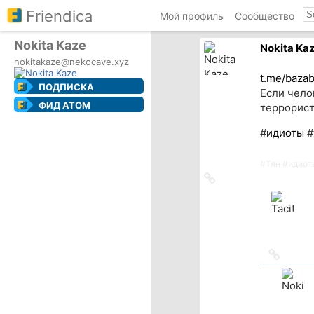
Friendica
Мой профиль
Сообщество
Nokita Kaze
Nokita Ka
nokitakaze@nekocave.xyz
t.me/baza
ПОДПИСКА
Если чело
ФИД ATOM
террорист
#
идиоты
#
#
Тян
#
идиот
Ссылка
на
источник
Ссылка
на
источн