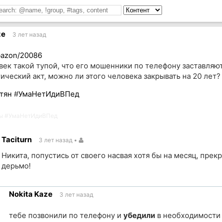
ze
3 лет назад
bazon/20086
век такой тупой, что его мошенники по телефону заставляю
ический акт, можно ли этого человека закрывать на 20 лет?
тян
#
УмаНетИдиВПед
ы
#
УмаНетИдиВПед
Taciturn
3 лет назад
•
Никита, попустись от своего насвая хотя бы на месяц, прек
дерьмо!
Nokita Kaze
3 лет назад
ик
тебе позвонили по телефону и
убедили
в необходимости