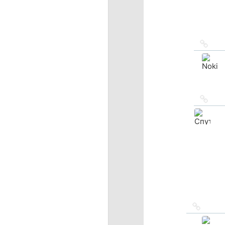
Ссыл
на
исто
Ссыл
на
исто
Ссылка
на
источн