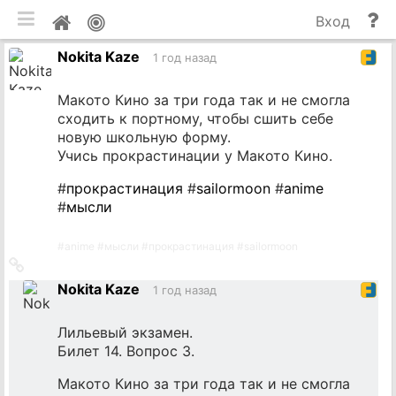
мобильная версия
П
Мой
Вход
и
профиль
Nokita Kaze
до
1 год назад
Макото Кино за три года так и не смогла
сходить к портному, чтобы сшить себе
новую школьную форму.
Учись прокрастинации у Макото Кино.
#
прокрастинация
#
sailormoon
#
anime
#
мысли
#
anime
#
мысли
#
прокрастинация
#
sailormoon
Ссылка
на
Nokita Kaze
1 год назад
источник
Лильевый экзамен.
Билет 14. Вопрос 3.
Макото Кино за три года так и не смогла