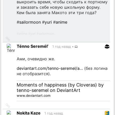
выкроить время, чтобы сходить к портному
и заказать себе новую школьную форму.
Кем была занята Макото эти три года?
#
sailormoon
#
yuri
#
anime
#
anime
#
yuri
#
sailormoon
Ссылка
на
Ténno Seremél’
1 год назад
•
источник
Ами, очевидно же.
deviantart.com/tenno-seremel/a…
(без логина
не отобразится).
Moments of happiness (by Cloveras) by
tenno-seremel on DeviantArt
www.deviantart.com
Ссылка
на
Nokita Kaze
1 год назад
источник