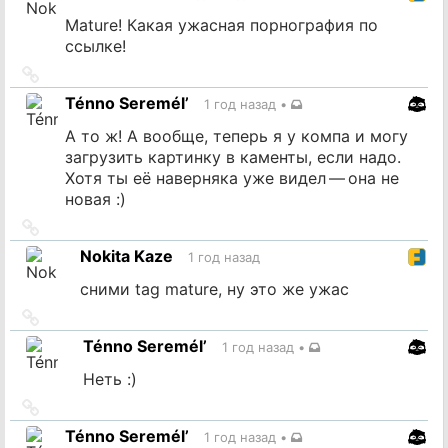
Mature! Какая ужасная порнография по
ссылке!
Ссылка
на
Ténno Seremél’
1 год назад
•
источник
А то ж! А вообще, теперь я у компа и могу
загрузить картинку в каменты, если надо.
Хотя ты её наверняка уже видел — она не
новая :)
Ссылка
на
Nokita Kaze
1 год назад
источник
сними tag mature, ну это же ужас
Ссылка
на
Ténno Seremél’
1 год назад
•
источник
Неть :)
Ссылка
на
Ténno Seremél’
1 год назад
•
источник