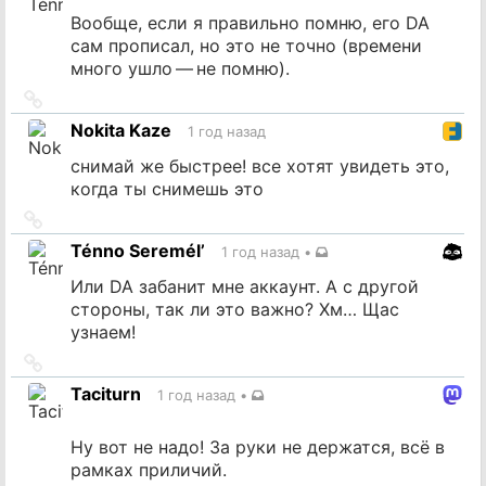
Вообще, если я правильно помню, его DA
сам прописал, но это не точно (времени
много ушло — не помню).
Ссылка
на
Nokita Kaze
1 год назад
источник
снимай же быстрее! все хотят увидеть это,
когда ты снимешь это
Ссылка
на
Ténno Seremél’
1 год назад
•
источник
Или DA забанит мне аккаунт. А с другой
стороны, так ли это важно? Хм… Щас
узнаем!
Ссылка
на
Taciturn
1 год назад
•
источник
Ну вот не надо! За руки не держатся, всё в
рамках приличий.