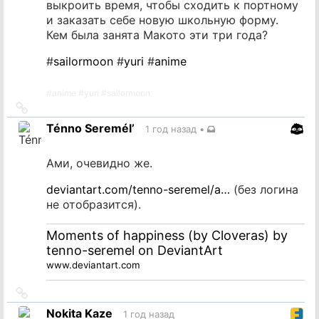
выкроить время, чтобы сходить к портному
и заказать себе новую школьную форму.
Кем была занята Макото эти три года?
#
sailormoon
#
yuri
#
anime
#
anime
#
yuri
#
sailormoon
Ссылка
на
Ténno Seremél’
1 год назад
•
источник
Ами, очевидно же.
deviantart.com/tenno-seremel/a…
(без логина
не отобразится).
Moments of happiness (by Cloveras) by
tenno-seremel on DeviantArt
www.deviantart.com
Ссылка
на
Nokita Kaze
1 год назад
источник