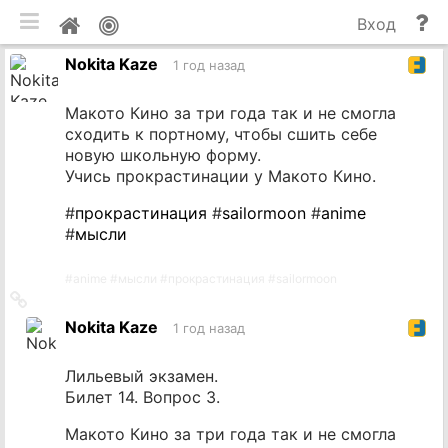
мобильная версия
П
Мой
Вход
и
профиль
Nokita Kaze
до
1 год назад
Макото Кино за три года так и не смогла
сходить к портному, чтобы сшить себе
новую школьную форму.
Учись прокрастинации у Макото Кино.
#
прокрастинация
#
sailormoon
#
anime
#
мысли
#
anime
#
мысли
#
прокрастинация
#
sailormoon
Ссылка
на
Nokita Kaze
1 год назад
источник
Лильевый экзамен.
Билет 14. Вопрос 3.
Макото Кино за три года так и не смогла