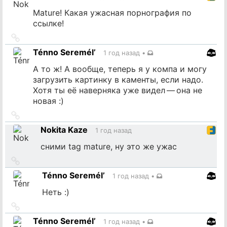
Mature! Какая ужасная порнография по
ссылке!
Ссылка
на
Ténno Seremél’
1 год назад
•
источник
А то ж! А вообще, теперь я у компа и могу
загрузить картинку в каменты, если надо.
Хотя ты её наверняка уже видел — она не
новая :)
Ссылка
на
Nokita Kaze
1 год назад
источник
сними tag mature, ну это же ужас
Ссылка
на
Ténno Seremél’
1 год назад
•
источник
Неть :)
Ссылка
на
Ténno Seremél’
1 год назад
•
источник