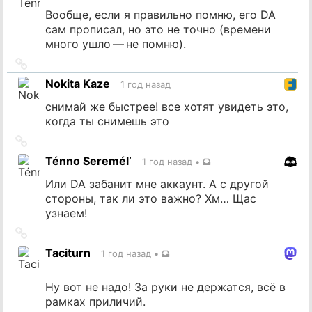
Вообще, если я правильно помню, его DA
сам прописал, но это не точно (времени
много ушло — не помню).
Ссылка
на
Nokita Kaze
1 год назад
источник
снимай же быстрее! все хотят увидеть это,
когда ты снимешь это
Ссылка
на
Ténno Seremél’
1 год назад
•
источник
Или DA забанит мне аккаунт. А с другой
стороны, так ли это важно? Хм… Щас
узнаем!
Ссылка
на
Taciturn
1 год назад
•
источник
Ну вот не надо! За руки не держатся, всё в
рамках приличий.