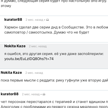
Я думаю, следующая серия будет про настольную dnd игру.
этому
kurator88
2 мес. назад
•
ик
Хармон сделал две серии днд в Сообществе. Это в любом
самоповтор / самоотсылка. Думаю что не будет
ка
Nokita Kaze
2 мес. назад
чник
я ошибся, это другая серия. её уже даже заспойлерили:
youtu.be/EuLzlDQ8Ohs?t=74
ка
Nokita Kaze
2 мес. назад
чник
пока первые мысли с реддита: рику гуфнули уже вторую да
kurator88
2 мес. назад
•
ик
чет персонаж перестарался с терапией и станет вдишком 
Алкоголик с проблемами из первого сезона медленно проп