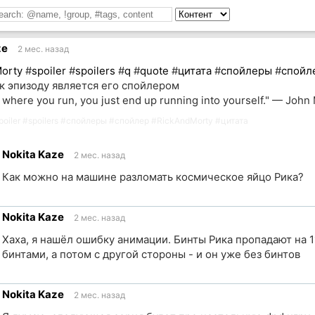
ze
2 мес. назад
orty
#
spoiler
#
spoilers
#
q
#
quote
#
цитата
#
спойлеры
#
спойл
к эпизоду является его спойлером
 where you run, you just end up running into yourself." — John 
poiler
#
spoilers
#
спойлеры
#
спойлер
#
RickAndMorty
#
цитата
Nokita Kaze
2 мес. назад
Как можно на машине разломать космическое яйцо Рика?
Nokita Kaze
2 мес. назад
ик
Хаха, я нашёл ошибку анимации. Бинты Рика пропадают на 11
бинтами, а потом с другой стороны - и он уже без бинтов
Nokita Kaze
2 мес. назад
ик