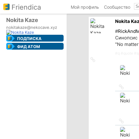
Friendica
Мой профиль
Сообщество
Nokita Kaze
Nokita Ka
nokitakaze@nekocave.xyz
#
RickAndM
Синопсис 
ПОДПИСКА
"No matter
ФИД ATOM
#
q
#
quote
#
s
Ссылка
на
источник
Ссылка
на
источн
Ссылка
на
источн