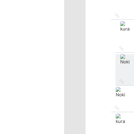
Ссылка
на
источн
Ссыл
на
исто
Ссыл
на
исто
Ссылка
на
источн