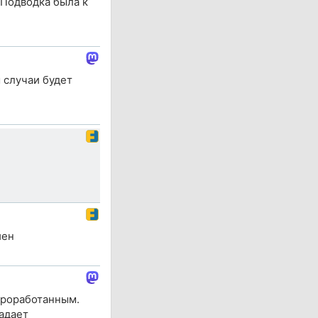
 Подводка была к
 случаи будет
йен
проработанным.
адает