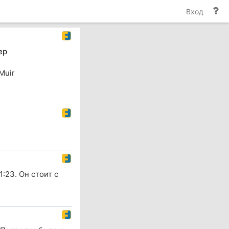
По
Вход
и
до
ер
Muir
:23. Он стоит с