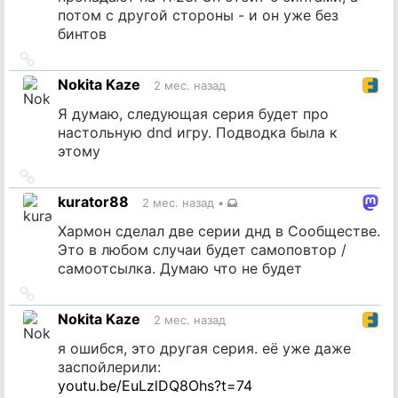
потом с другой стороны - и он уже без
бинтов
Ссылка
на
Nokita Kaze
2 мес. назад
источник
Я думаю, следующая серия будет про
настольную dnd игру. Подводка была к
этому
Ссылка
на
kurator88
2 мес. назад
•
источник
Хармон сделал две серии днд в Сообществе.
Это в любом случаи будет самоповтор /
самоотсылка. Думаю что не будет
Ссылка
на
Nokita Kaze
2 мес. назад
источник
я ошибся, это другая серия. её уже даже
заспойлерили:
youtu.be/EuLzlDQ8Ohs?t=74