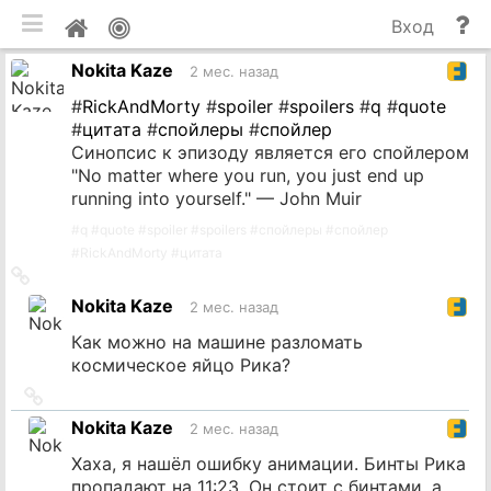
мобильная версия
П
Мой
Вход
и
профиль
Nokita Kaze
до
2 мес. назад
#
RickAndMorty
#
spoiler
#
spoilers
#
q
#
quote
#
цитата
#
спойлеры
#
спойлер
Синопсис к эпизоду является его спойлером
"No matter where you run, you just end up
running into yourself." — John Muir
#
q
#
quote
#
spoiler
#
spoilers
#
спойлеры
#
спойлер
#
RickAndMorty
#
цитата
Ссылка
на
Nokita Kaze
2 мес. назад
источник
Как можно на машине разломать
космическое яйцо Рика?
Ссылка
на
Nokita Kaze
2 мес. назад
источник
Хаха, я нашёл ошибку анимации. Бинты Рика
пропадают на 11:23. Он стоит с бинтами, а