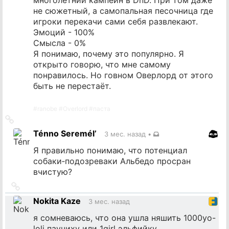
не сюжетный, а самопальная песочница где
игроки перекачи сами себя развлекают.
Эмоций - 100%
Смысла - 0%
Я понимаю, почему это популярно. Я
открыто говорю, что мне самому
понравилось. Но говном Оверлорд от этого
быть не перестаёт.
#
ranobe
#
Overlord
#
паста
Ссылка
на
Ténno Seremél’
3 мес. назад
•
источник
Я правильно понимаю, что потенциал
собаки‐подозреваки Альбедо просран
вчистую?
Ссылка
на
Nokita Kaze
3 мес. назад
источник
я сомневаюсь, что она ушла няшить 1000yo-
loli паучиху или 1girl эльфийку