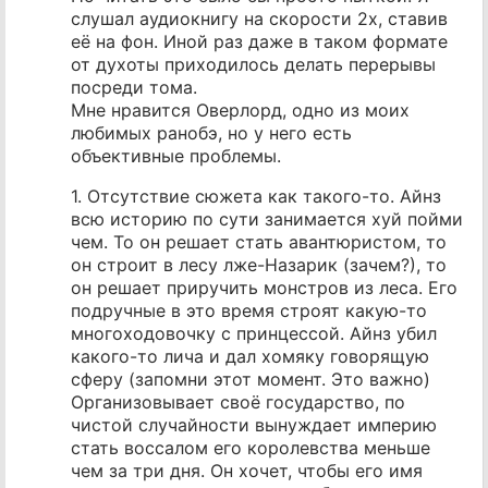
слушал аудиокнигу на скорости 2x, ставив
её на фон. Иной раз даже в таком формате
от духоты приходилось делать перерывы
посреди тома.
Мне нравится Оверлорд, одно из моих
любимых ранобэ, но у него есть
объективные проблемы.
1. Отсутствие сюжета как такого-то. Айнз
всю историю по сути занимается хуй пойми
чем. То он решает стать авантюристом, то
он строит в лесу лже-Назарик (зачем?), то
он решает приручить монстров из леса. Его
подручные в это время строят какую-то
многоходовочку с принцессой. Айнз убил
какого-то лича и дал хомяку говорящую
сферу (запомни этот момент. Это важно)
Организовывает своё государство, по
чистой случайности вынуждает империю
стать воссалом его королевства меньше
чем за три дня. Он хочет, чтобы его имя