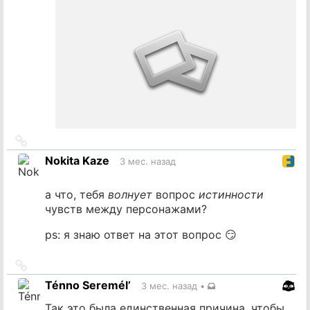
Ссылка
на
Nokita Kaze
3 мес. назад
источник
а что, тебя
волнует
вопрос
истинности
чувств между персонажами?
ps: я знаю ответ на этот вопрос 😏
Ссылка
на
Ténno Seremél’
3 мес. назад
•
источник
Так это была единственная причина, чтобы