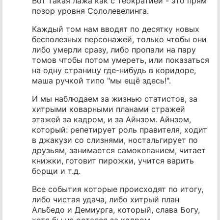
Вот такая лажа как с теократией - это прям
позор уровня Сололевелинга.
Каждый том нам вводят по десятку новых
бесполезных персонажей, только чтобы они
либо умерли сразу, либо пропали на пару
томов чтобы потом умереть, или показаться
на одну страницу где-нибудь в коридоре,
маша ручкой типо "мы ещё здесь!".
И мы наблюдаем за жизнью статистов, за
хитрыми коварными планами стражей
этажей за кадром, и за Айнзом. Айнзом,
который: репетирует роль правителя, ходит
в джакузи со слизнями, ностальгирует по
друзьям, занимается самокопанием, читает
книжки, готовит пирожки, учится варить
борщи и т.д.
Все события которые происходят по итогу,
либо чистая удача, либо хитрый план
Альбедо и Демиурга, который, слава Богу,
хотя бы не остался за кадром.