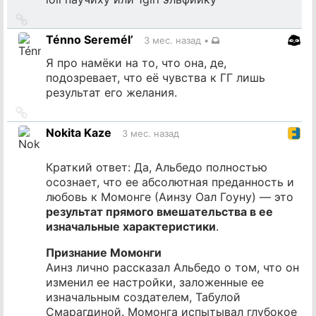
Ссылка
на
Ténno Seremél’
3 мес. назад
•
источник
Я про намёки на то, что она, де,
подозревает, что её чувства к ГГ лишь
результат его желания.
Ссылка
на
Nokita Kaze
3 мес. назад
источник
Краткий ответ: Да, Альбедо полностью
осознает, что ее абсолютная преданность и
любовь к Момонге (Аинзу Оал Гоуну) — это
результат прямого вмешательства в ее
изначальные характеристики
.
Признание Момонги
Аинз лично рассказал Альбедо о том, что он
изменил ее настройки, заложенные ее
изначальным создателем, Табулой
Смарагдиной. Момонга испытывал глубокое