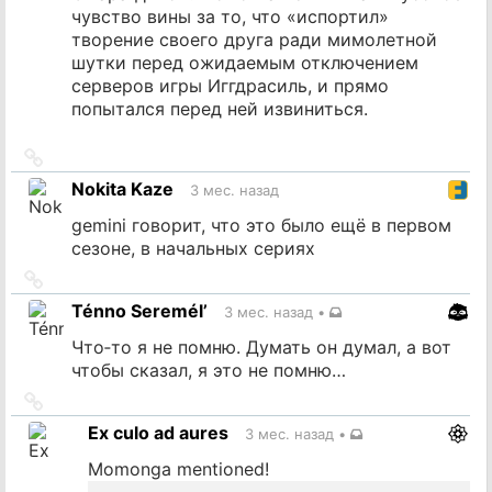
чувство вины за то, что «испортил»
творение своего друга ради мимолетной
шутки перед ожидаемым отключением
серверов игры Иггдрасиль, и прямо
попытался перед ней извиниться.
Ссылка
на
Nokita Kaze
3 мес. назад
источник
gemini говорит, что это было ещё в первом
сезоне, в начальных сериях
Ссылка
на
Ténno Seremél’
3 мес. назад
•
источник
Что‐то я не помню. Думать он думал, а вот
чтобы сказал, я это не помню…
Ссылка
на
Ex culo ad aures
3 мес. назад
•
источник
Momonga mentioned!