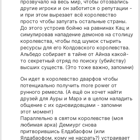
прозвучало на весь мир, чтобы отозвались
другие игроки и он заботится о репутации -
и при этом вырезает всё королевство
просто чтобы запугать остальные страны.
До этого устроив бойню на равнинах Кац и
симулировав нападение демонов на столицу
королевства, чтобы под шумок стырить
ресурсы для его Колдовского королевства.
Альбедо собирает в тайне от Айнза какой-
то секретный отряд по поиску (убийству)
высших существ. (Это тоже важно, запомни)
Он идет в королевство дварфов чтобы
потенциально получить more power от
рунного ремесла. (А ещё он хочет найти
друзей для Ауры и Марэ и в целом наладить
общение с их одновидовцами - запомни
этот момент)
Параллельно в святом королевстве (моя
любимая арка) Демиург снова
притворившись Елдабаофом (или
Ялдабаофом, кому не насрать?) устраивает