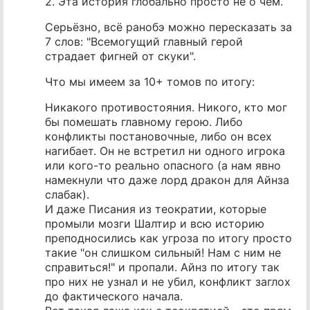
2. Эта история глобально просто не о чем.
Серьёзно, всё ранобэ можно пересказать за
7 слов: "Всемогущий главный герой
страдает фигней от скуки".
Что мы имеем за 10+ томов по итогу:
Никакого противостояния. Никого, кто мог
бы помешать главному герою. Либо
конфликты постановочные, либо он всех
нагибает. Он не встретил ни одного игрока
или кого-то реально опасного (а нам явно
намекнули что даже лорд дракон для Айнза
слабак).
И даже Писания из теократии, которые
промыли мозги Шалтир и всю историю
преподносились как угроза по итогу просто
такие "он слишком сильный! Нам с ним не
справиться!" и пропали. Айнз по итогу так
про них не узнал и не убил, конфликт заглох
до фактического начала.