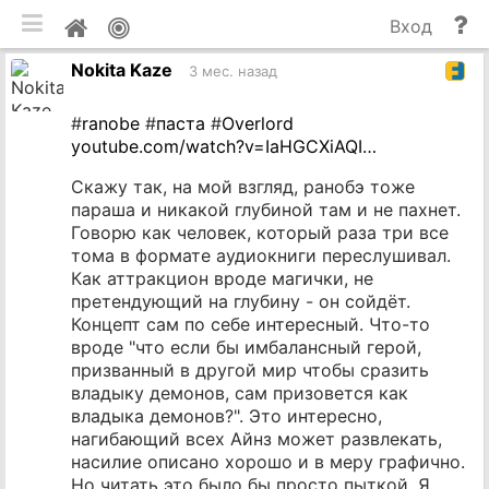
мобильная версия
П
Мой
Вход
и
профиль
Nokita Kaze
до
3 мес. назад
#
ranobe
#
паста
#
Overlord
youtube.com/watch?v=IaHGCXiAQI…
Скажу так, на мой взгляд, ранобэ тоже
параша и никакой глубиной там и не пахнет.
Говорю как человек, который раза три все
тома в формате аудиокниги переслушивал.
Как аттракцион вроде магички, не
претендующий на глубину - он сойдёт.
Концепт сам по себе интересный. Что-то
вроде "что если бы имбалансный герой,
призванный в другой мир чтобы сразить
владыку демонов, сам призовется как
владыка демонов?". Это интересно,
нагибающий всех Айнз может развлекать,
насилие описано хорошо и в меру графично.
Но читать это было бы просто пыткой. Я