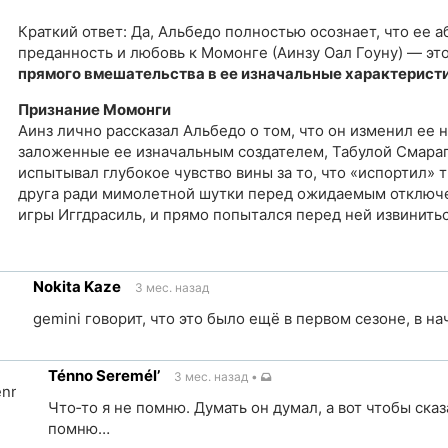
Краткий ответ: Да, Альбедо полностью осознает, что ее 
преданность и любовь к Момонге (Аинзу Оал Гоуну) — эт
прямого вмешательства в ее изначальные характерист
Признание Момонги
Аинз лично рассказал Альбедо о том, что он изменил ее 
заложенные ее изначальным создателем, Табулой Смара
испытывал глубокое чувство вины за то, что «испортил» 
друга ради мимолетной шутки перед ожидаемым отключ
игры Иггдрасиль, и прямо попытался перед ней извинитьс
ка
Nokita Kaze
3 мес. назад
чник
gemini говорит, что это было ещё в первом сезоне, в н
ылка
Ténno Seremél’
3 мес. назад
•
точник
Что‐то я не помню. Думать он думал, а вот чтобы сказа
помню…