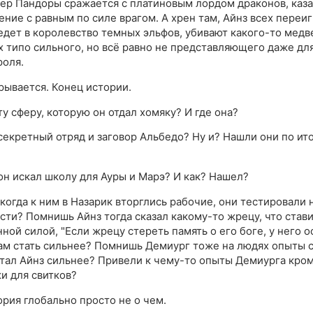
ер Пандоры сражается с платиновым лордом драконов, казал
ение с равным по силе врагом. А хрен там, Айнз всех переиг
едет в королевство темных эльфов, убивают какого-то медв
х типо сильного, но всё равно не представляющего даже дл
роля.
рывается. Конец истории.
у сферу, которую он отдал хомяку? И где она?
екретный отряд и заговор Альбедо? Ну и? Нашли они по ито
н искал школу для Ауры и Марэ? И как? Нашел?
когда к ним в Назарик вторглись рабочие, они тестировали 
сти? Помнишь Айнз тогда сказал какому-то жрецу, что стави
ной силой, "Если жрецу стереть память о его боге, у него о
ам стать сильнее? Помнишь Демиург тоже на людях опыты 
стал Айнз сильнее? Привели к чему-то опыты Демиурга кро
и для свитков?
ория глобально просто не о чем.