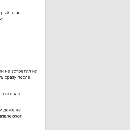
трый план
м.
он не встретил ни
ть сразу после
 а вторая
м даже не
азвлекают.