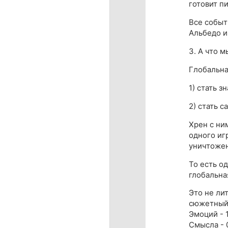
готовит пи
Все событ
Альбедо и 
3. А что м
Глобальна
1) стать з
2) стать 
Хрен с ним
одного иг
уничтожен
То есть о
глобальна
Это не ли
сюжетный,
Эмоций - 
Смысла - 