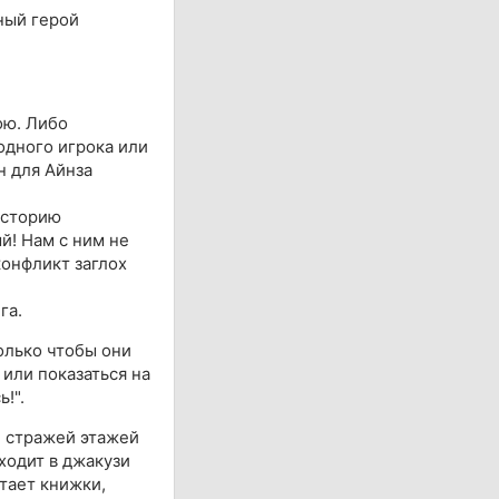
ный герой
ою. Либо
одного игрока или
н для Айнза
историю
й! Нам с ним не
 конфликт заглох
га.
олько чтобы они
 или показаться на
!".
и стражей этажей
 ходит в джакузи
тает книжки,