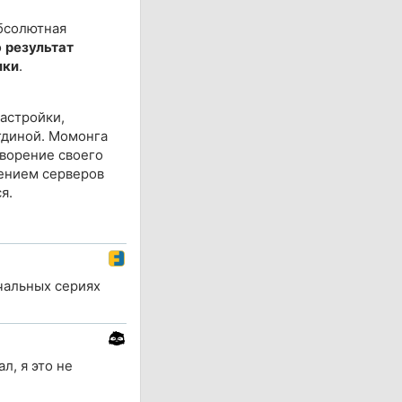
абсолютная
о
результат
ики
.
настройки,
гдиной. Момонга
творение своего
ением серверов
я.
ачальных сериях
л, я это не