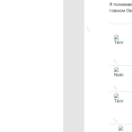
Я понимаю
говном Ов
#
ranobe
#
Ove
Ссылка
на
источник
Ссылка
на
источн
Ссылка
на
источн
Ссылка
на
источн