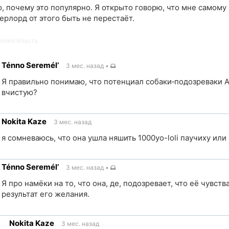
, почему это популярно. Я открыто говорю, что мне самому
ерлорд от этого быть не перестаёт.
rlord
#
паста
Ténno Seremél’
3 мес. назад
•
Я правильно понимаю, что потенциал собаки‐подозреваки 
вчистую?
Nokita Kaze
3 мес. назад
ик
я сомневаюсь, что она ушла няшить 1000yo-loli паучиху или 
Ténno Seremél’
3 мес. назад
•
ик
Я про намёки на то, что она, де, подозревает, что её чувств
результат его желания.
Nokita Kaze
3 мес. назад
ик