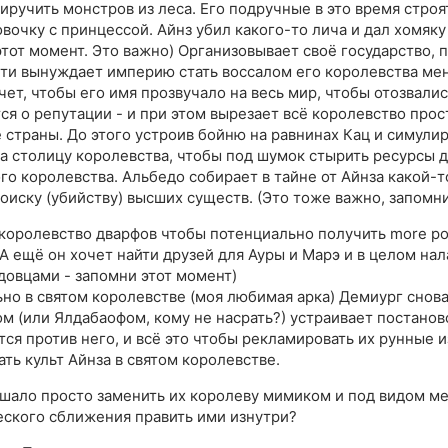
иручить монстров из леса. Его подручные в это время строя
вочку с принцессой. Айнз убил какого-то лича и дал хомяк
этот момент. Это важно) Организовывает своё государство, 
ти вынуждает империю стать воссалом его королевства мен
чет, чтобы его имя прозвучало на весь мир, чтобы отозвалис
тся о репутации - и при этом вырезает всё королевство прос
 страны. До этого устроив бойню на равнинах Кац и симули
а столицу королевства, чтобы под шумок стырить ресурсы д
го королевства. Альбедо собирает в тайне от Айнза какой-
поиску (убийству) высших существ. (Это тоже важно, запомни
 королевство дварфов чтобы потенциально получить more po
(А ещё он хочет найти друзей для Ауры и Марэ и в целом на
довцами - запомни этот момент)
но в святом королевстве (моя любимая арка) Демиург снов
м (или Ялдабаофом, кому не насрать?) устраивает постанов
тся против него, и всё это чтобы рекламировать их рунные и
ать культ Айнза в святом королевстве.
шало просто заменить их королеву мимиком и под видом м
ского сближения править ими изнутри?