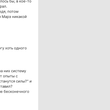
ось бы, в кое-то
рал.
едя, потом
я Марэ никакой
гу хоть одного
на них систему
т опыты с
станутся силы?" и
ставил?
ме бесконечного