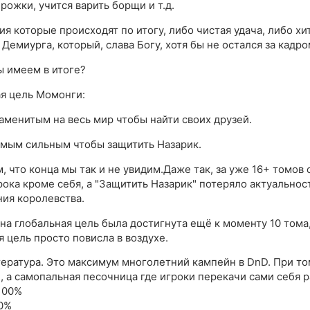
рожки, учится варить борщи и т.д.
ия которые происходят по итогу, либо чистая удача, либо хи
Демиурга, который, слава Богу, хотя бы не остался за кадро
ы имеем в итоге?
я цель Момонги:
наменитым на весь мир чтобы найти своих друзей.
самым сильным чтобы защитить Назарик.
, что конца мы так и не увидим.Даже так, за уже 16+ томов 
рока кроме себя, а "Защитить Назарик" потеряло актуальнос
ия королевства.
дна глобальная цель была достигнута ещё к моменту 10 тома,
я цель просто повисла в воздухе.
тература. Это максимум многолетний кампейн в DnD. При то
 а самопальная песочница где игроки перекачи сами себя р
100%
0%