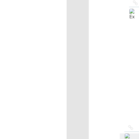
Сс
на
ис