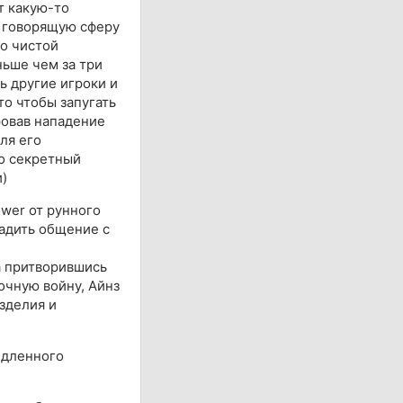
т какую-то
у говорящую сферу
по чистой
ьше чем за три
ь другие игроки и
то чтобы запугать
ровав нападение
ля его
то секретный
)
wer от рунного
ладить общение с
а притворившись
очную войну, Айнз
зделия и
едленного