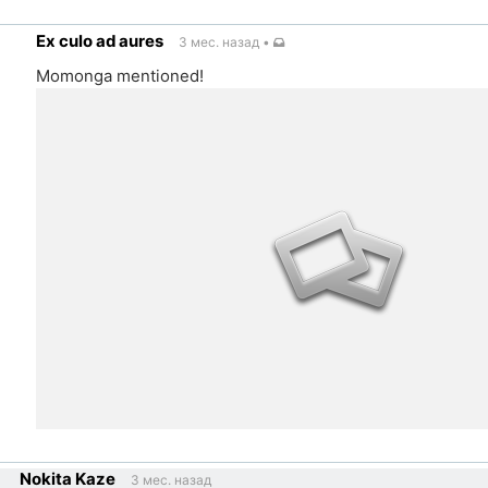
Ссылка
на
Ex culo ad aures
3 мес. назад
•
источник
Momonga mentioned!
ылка
Nokita Kaze
3 мес. назад
точник