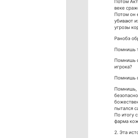
Потом Акт
веке сраж
Потом он 
убивают и
угрозы ко
Ранобэ об
Помнишь т
Помнишь с
игрока?
Помнишь о
Помнишь, 
безопасно
божествен
пытался с
По итогу 
фарма кож
2. Эта ист