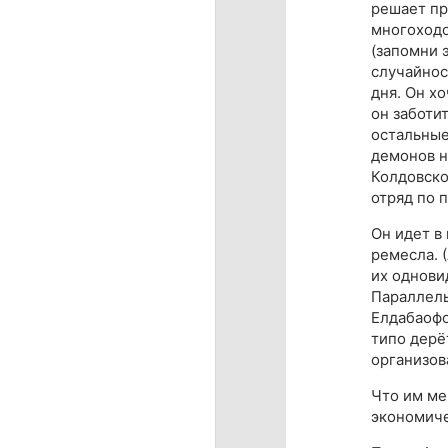
решает пр
многоходо
(запомни 
случайнос
дня. Он хо
он заботи
остальные
демонов н
Колдовско
отряд по 
Он идет в
ремесла. 
их однови
Параллель
Елдабаофо
типо дерё
организов
Что им ме
экономиче