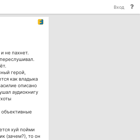
По
Вход
и
до
и не пахнет.
 переслушивал.
ёт.
сный герой,
ется как владыка
насилие описано
лушал аудиокнигу
ухоты
ь объективные
ается хуй пойми
к (зачем?), то он