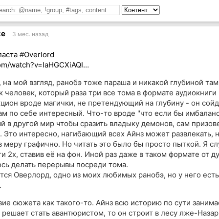
ze
3 мес. назад
паста
#
Overlord
om/watch?v=IaHGCXiAQI…
 на мой взгляд, ранобэ тоже параша и никакой глубиной там 
к человек, который раза три все тома в формате аудиокниги
кцион вроде магички, не претендующий на глубину - он сойд
ам по себе интересный. Что-то вроде "что если бы имбалан
й в другой мир чтобы сразить владыку демонов, сам призов
. Это интересно, нагибающий всех Айнз может развлекать, 
в меру графично. Но читать это было бы просто пыткой. Я с
и 2x, ставив её на фон. Иной раз даже в таком формате от д
сь делать перерывы посреди тома.
тся Оверлорд, одно из моих любимых ранобэ, но у него ест
.
твие сюжета как такого-то. Айнз всю историю по сути заним
 решает стать авантюристом, то он строит в лесу лже-Назари