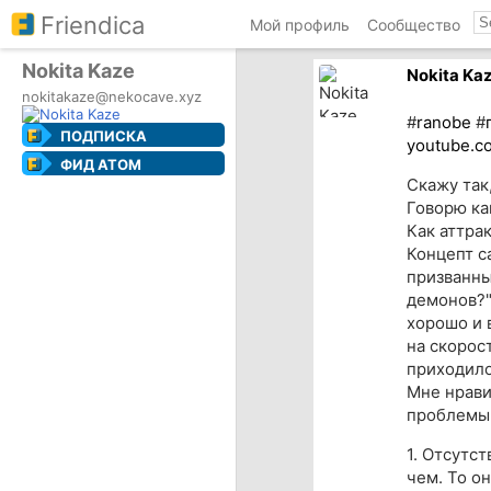
Friendica
Мой профиль
Сообщество
Nokita Kaze
Nokita Ka
nokitakaze@nekocave.xyz
#
ranobe
#
ПОДПИСКА
youtube.c
ФИД ATOM
Скажу так,
Говорю ка
Как аттра
Концепт с
призванны
демонов?"
хорошо и 
на скорост
приходило
Мне нрави
проблемы
1. Отсутс
чем. То он