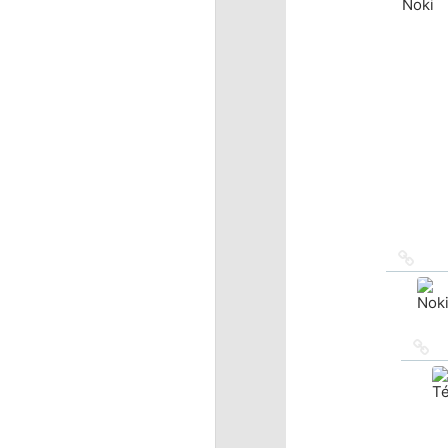
Ссыл
на
исто
Сс
на
ис