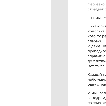
Серьёзно,
страдает ф
Что мы им
Никакого 
конфликты
кого-то р
слабак).
И даже Пи
преподнос
справиться
до фактич
Вот такая
Каждый то
либо умер
одну стра
И мы набл
за кадром,
со слизня