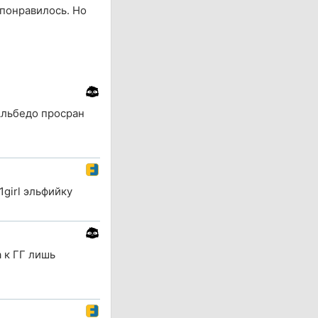
 понравилось. Но
Альбедо просран
1girl эльфийку
а к ГГ лишь