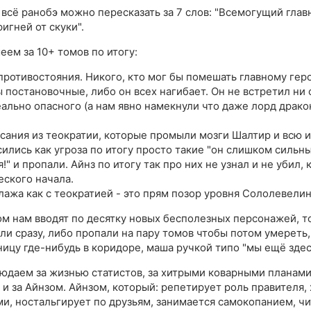
 всё ранобэ можно пересказать за 7 слов: "Всемогущий глав
игней от скуки".
еем за 10+ томов по итогу:
противостояния. Никого, кто мог бы помешать главному гер
 постановочные, либо он всех нагибает. Он не встретил ни 
еально опасного (а нам явно намекнули что даже лорд драко
сания из теократии, которые промыли мозги Шалтир и всю 
ились как угроза по итогу просто такие "он слишком сильны
!" и пропали. Айнз по итогу так про них не узнал и не убил,
еского начала.
 лажа как с теократией - это прям позор уровня Сололевелин
м нам вводят по десятку новых бесполезных персонажей, т
ли сразу, либо пропали на пару томов чтобы потом умереть,
ницу где-нибудь в коридоре, маша ручкой типо "мы ещё здесь
юдаем за жизнью статистов, за хитрыми коварными планам
 и за Айнзом. Айнзом, который: репетирует роль правителя,
ми, ностальгирует по друзьям, занимается самокопанием, чи