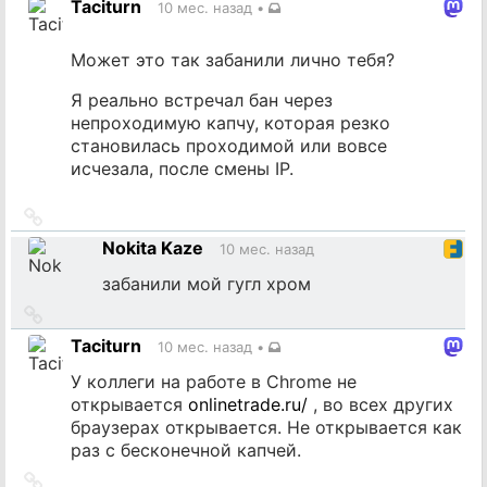
Taciturn
10 мес. назад
•
источник
Может это так забанили лично тебя?
Я реально встречал бан через
непроходимую капчу, которая резко
становилась проходимой или вовсе
исчезала, после смены IP.
Ссылка
на
Nokita Kaze
10 мес. назад
источник
забанили мой гугл хром
Ссылка
на
Taciturn
10 мес. назад
•
источник
У коллеги на работе в Chrome не
открывается
onlinetrade.ru/
, во всех других
браузерах открывается. Не открывается как
раз с бесконечной капчей.
Ссылка