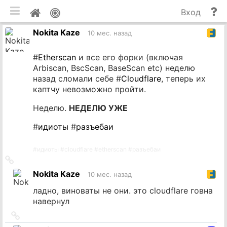
мобильная версия
П
Мой
Вход
и
профиль
Nokita Kaze
до
10 мес. назад
#
Etherscan
и все его форки (включая
Arbiscan, BscScan, BaseScan etc) неделю
назад сломали себе #
Cloudflare
, теперь их
каптчу невозможно пройти.
Неделю.
НЕДЕЛЮ УЖЕ
#
идиоты
#
разъебаи
#
идиоты
#
cloudflare
#
etherscan
#
разъебаи
Ссылка
на
Nokita Kaze
10 мес. назад
источник
ладно, виноваты не они. это cloudflare говна
навернул
Ссылка
на