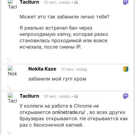
Taciturn
10 мес. назад
•
источник
Может это так забанили лично тебя?
Я реально встречал бан через
непроходимую капчу, которая резко
становилась проходимой или вовсе
исчезала, после смены IP.
Ссылка
на
Nokita Kaze
10 мес. назад
источник
забанили мой гугл хром
Ссылка
на
Taciturn
10 мес. назад
•
источник
У коллеги на работе в Chrome не
открывается
onlinetrade.ru/
, во всех других
браузерах открывается. Не открывается как
раз с бесконечной капчей.
Ссылка