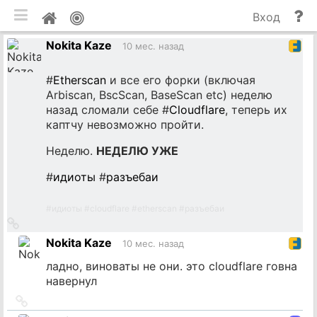
мобильная версия
П
Мой
Вход
и
профиль
Nokita Kaze
до
10 мес. назад
#
Etherscan
и все его форки (включая
Arbiscan, BscScan, BaseScan etc) неделю
назад сломали себе #
Cloudflare
, теперь их
каптчу невозможно пройти.
Неделю.
НЕДЕЛЮ УЖЕ
#
идиоты
#
разъебаи
#
идиоты
#
cloudflare
#
etherscan
#
разъебаи
Ссылка
на
Nokita Kaze
10 мес. назад
источник
ладно, виноваты не они. это cloudflare говна
навернул
Ссылка
на