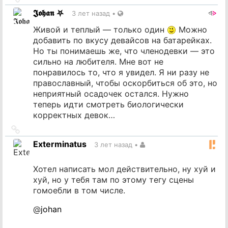
на
𝕵𝖔𝖍𝖆𝖓 ⛧
3 лет назад
•
источник
Живой и теплый — только один
Можно
добавить по вкусу девайсов на батарейках.
Но ты понимаешь же, что членодевки — это
сильно на любителя. Мне вот не
понравилось то, что я увидел. Я ни разу не
православный, чтобы оскорбиться об это, но
неприятный осадочек остался. Нужно
теперь идти смотреть биологически
корректных девок…
Ссылка
на
Exterminatus
3 лет назад
•
источник
Хотел написать мол действительно, ну хуй и
хуй, но у тебя там по этому тегу сцены
гомоебли в том числе.
@
johan