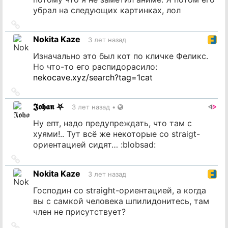
убрал на следующих картинках, лол
Ссылка
на
Nokita Kaze
3 лет назад
источник
Изначально это был кот по кличке Феликс.
Но что-то его распидорасило:
nekocave.xyz/search?tag=1cat
Ссылка
на
𝕵𝖔𝖍𝖆𝖓 ⛧
3 лет назад
•
источник
Ну епт, надо предупреждать, что там с
хуями!.. Тут всё же некоторые со straigt-
ориентацией сидят… :blobsad:
Ссылка
на
Nokita Kaze
3 лет назад
источник
Господин со straight-ориентацией, а когда
вы с самкой человека шпилидонитесь, там
член не присутствует?
Ссылка