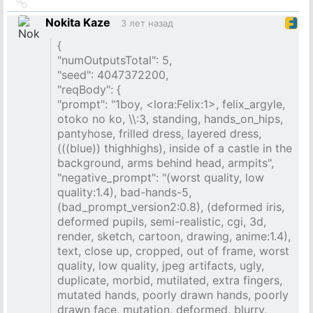
Ссылка
на
Nokita Kaze
3 лет назад
источник
{
"numOutputsTotal": 5,
"seed": 4047372200,
"reqBody": {
"prompt": "1boy, <lora:Felix:1>, felix_argyle,
otoko no ko, \\:3, standing, hands_on_hips,
pantyhose, frilled dress, layered dress,
(((blue)) thighhighs), inside of a castle in the
background, arms behind head, armpits",
"negative_prompt": "(worst quality, low
quality:1.4), bad-hands-5,
(bad_prompt_version2:0.8), (deformed iris,
deformed pupils, semi-realistic, cgi, 3d,
render, sketch, cartoon, drawing, anime:1.4),
text, close up, cropped, out of frame, worst
quality, low quality, jpeg artifacts, ugly,
duplicate, morbid, mutilated, extra fingers,
mutated hands, poorly drawn hands, poorly
drawn face, mutation, deformed, blurry,