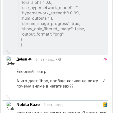
"lora_alpha": 0.6,
"use_hypernetwork_model": "",
"hypernetwork_strength": 0.99,
"num_outputs": 1,
"stream_image_progress": true,
"show_only_filtered_image": false,
"output_format": "png"
}
}
Ссылка
на
𝕵𝖔𝖍𝖆𝖓 ⛧
3 лет назад
•
источник
Ёперный театр!..
А что дает 1boy, вообще логики не вижу… И
почему аниме в негативах??
Ссылка
на
Nokita Kaze
3 лет назад
источник
потому что я не заметил аниме. Я потом его