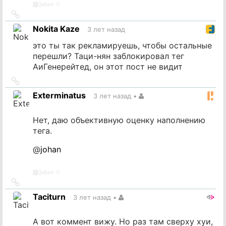
@
𝕵𝖔𝖍𝖆𝖓 ⛧
Ссылка
на
Nokita Kaze
3 лет назад
источник
это ты так рекламируешь, чтобы остальные
перешли? Таци-нян заблокировал тег
АиГенерейтед, он этот пост не видит
Ссылка
на
Exterminatus
3 лет назад
•
источник
Нет, даю объективную оценку наполнению
тега.
@
johan
@
𝕵𝖔𝖍𝖆𝖓 ⛧
Ссылка
на
Taciturn
3 лет назад
•
источник
А вот коммент вижу. Но раз там сверху хуи,