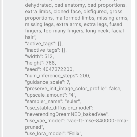
dehydrated, bad anatomy, bad proportions,
extra limbs, cloned face, disfigured, gross
proportions, malformed limbs, missing arms,
missing legs, extra arms, extra legs, fused
fingers, too many fingers, long neck, facial
hair",
"active_tags": [],
"inactive_tags": [],
"width": 512,
"height": 768,
"seed": 4047372200,
"num_inference_steps": 200,
"guidance_scale": 7,
"preserve_init_image_color_profile": false,
"upscale_amount": "4",
"sampler_name": "euler",
"use_stable_diffusion_model":
"neverendingDreamNED_bakedVae",
"use_vae_model": "vae-ft-mse-840000-ema-
pruned",
"use_lora_model": "Felix",