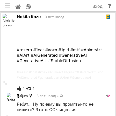
мобильная версия
П
Мой
Вход
и
профиль
Nokita Kaze
до
3 лет назад
#
rezero
#
1cat
#
котэ
#
1girl
#
mtf
#
AnimeArt
#
AIArt
#
AIGenerated
#
GenerativeAI
#
GenerativeArt
#
StableDiffusion
#
rezero
#
1cat
#
котэ
#
AnimeArt
#
1girl
#
mtf
#
stablediffusion
#
AIGenerated
#
generativeart
#
AIArt
#
GenerativeAI
Ссылка
на
1
1
источник
𝕵𝖔𝖍𝖆𝖓 ⛧
3 лет назад
•
Ребят… Ну почему вы промпты-то не
пишите? Это ж CC-лицензия!..