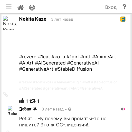
мобильная версия
П
Мой
Вход
и
профиль
Nokita Kaze
до
3 лет назад
#
rezero
#
1cat
#
котэ
#
1girl
#
mtf
#
AnimeArt
#
AIArt
#
AIGenerated
#
GenerativeAI
#
GenerativeArt
#
StableDiffusion
#
rezero
#
1cat
#
котэ
#
AnimeArt
#
1girl
#
mtf
#
stablediffusion
#
AIGenerated
#
generativeart
#
AIArt
#
GenerativeAI
Ссылка
на
1
1
источник
𝕵𝖔𝖍𝖆𝖓 ⛧
3 лет назад
•
Ребят… Ну почему вы промпты-то не
пишите? Это ж CC-лицензия!..