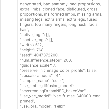
dehydrated, bad anatomy, bad proportions,
extra limbs, cloned face, disfigured, gross
proportions, malformed limbs, missing arms,
missing legs, extra arms, extra legs, fused
fingers, too many fingers, long neck, facial
hair",
"active_tags": [],
"inactive_tags": [],
"width": 512,
"height": 768,
"seed": 4047372200,
"num_inference_steps": 200,
"guidance_scale": 7,
"preserve_init_image_color_profile": false,
"upscale_amount": "4",
"sampler_name": "euler",
"use_stable_diffusion_model":
"neverendingDreamNED_bakedVae",
"use_vae_model": "vae-ft-mse-840000-ema-
pruned",
"use_lora_model": "Felix",