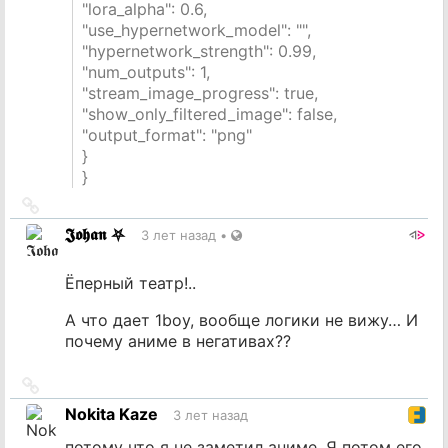
"lora_alpha": 0.6,
"use_hypernetwork_model": "",
"hypernetwork_strength": 0.99,
"num_outputs": 1,
"stream_image_progress": true,
"show_only_filtered_image": false,
"output_format": "png"
}
}
Ссылка
на
𝕵𝖔𝖍𝖆𝖓 ⛧
3 лет назад
•
источник
Ёперный театр!..
А что дает 1boy, вообще логики не вижу… И
почему аниме в негативах??
Ссылка
на
Nokita Kaze
3 лет назад
источник
потому что я не заметил аниме. Я потом его