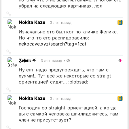
убрал на следующих картинках, лол
Ссылка
на
Nokita Kaze
3 лет назад
источник
Изначально это был кот по кличке Феликс.
Но что-то его распидорасило:
nekocave.xyz/search?tag=1cat
Ссылка
на
𝕵𝖔𝖍𝖆𝖓 ⛧
3 лет назад
•
источник
Ну епт, надо предупреждать, что там с
хуями!.. Тут всё же некоторые со straigt-
ориентацией сидят… :blobsad:
Ссылка
на
Nokita Kaze
3 лет назад
источник
Господин со straight-ориентацией, а когда
вы с самкой человека шпилидонитесь, там
член не присутствует?
Ссылка