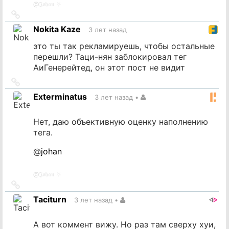
@
𝕵𝖔𝖍𝖆𝖓 ⛧
Ссылка
на
Nokita Kaze
3 лет назад
источник
это ты так рекламируешь, чтобы остальные
перешли? Таци-нян заблокировал тег
АиГенерейтед, он этот пост не видит
Ссылка
на
Exterminatus
3 лет назад
•
источник
Нет, даю объективную оценку наполнению
тега.
@
johan
@
𝕵𝖔𝖍𝖆𝖓 ⛧
Ссылка
на
Taciturn
3 лет назад
•
источник
А вот коммент вижу. Но раз там сверху хуи,