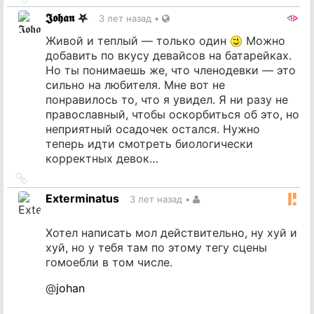
на
𝕵𝖔𝖍𝖆𝖓 ⛧
3 лет назад
•
источник
Живой и теплый — только один
Можно
добавить по вкусу девайсов на батарейках.
Но ты понимаешь же, что членодевки — это
сильно на любителя. Мне вот не
понравилось то, что я увидел. Я ни разу не
православный, чтобы оскорбиться об это, но
неприятный осадочек остался. Нужно
теперь идти смотреть биологически
корректных девок…
Ссылка
на
Exterminatus
3 лет назад
•
источник
Хотел написать мол действительно, ну хуй и
хуй, но у тебя там по этому тегу сцены
гомоебли в том числе.
@
johan