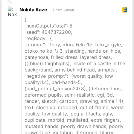
Ссылка
на
Nokita Kaze
3 лет назад
источник
{
"numOutputsTotal": 5,
"seed": 4047372200,
"reqBody": {
"prompt": "1boy, <lora:Felix:1>, felix_argyle,
otoko no ko, \\:3, standing, hands_on_hips,
pantyhose, frilled dress, layered dress,
(((blue)) thighhighs), inside of a castle in the
background, arms behind head, armpits",
"negative_prompt": "(worst quality, low
quality:1.4), bad-hands-5,
(bad_prompt_version2:0.8), (deformed iris,
deformed pupils, semi-realistic, cgi, 3d,
render, sketch, cartoon, drawing, anime:1.4),
text, close up, cropped, out of frame, worst
quality, low quality, jpeg artifacts, ugly,
duplicate, morbid, mutilated, extra fingers,
mutated hands, poorly drawn hands, poorly
drawn face, mutation, deformed, blurry,