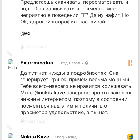
Предлагаешь скачивать, пересматривать и
подробно записывать что именно мне
неприятно в поведении ГГ? Да ну нафиг. Но
Ok, дорогой копрофил, настаивай.
@
ex
@
Exterminatus
Ссылка
на
Exterminatus
1 год назад
•
источник
Да тут нет нужды в подробностях. Она
генерирует кринж, причем весьма мощный.
Тебе всего-навсего не нравится кринжевать.
Мы с
@
nokitakaze
наверное просто закалены
нижним интернетом, поэтому в состоянии
посмеяться над этим и получить от
просмотра удовольствие, а ты нет.
@
Nokita Kaze
Ссылка
на
Nokita Kaze
1 год назад
источник