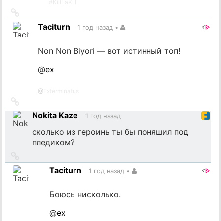
#
KillLaKill
Ссылка
на
Taciturn
1 год назад
•
источник
Non Non Biyori — вот истинный топ!
@
ex
@
Exterminatus
Ссылка
на
Nokita Kaze
1 год назад
источник
сколько из героинь ты бы поняшил под
пледиком?
Ссылка
на
Taciturn
1 год назад
•
источник
Боюсь нисколько.
@
ex