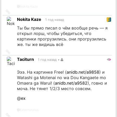
@
Nokita Kaze
Ссылка
на
Nokita Kaze
1 год назад
источник
Ты бы прямо писал о чём вообще речь — я
открыл лорш, чтобы убедиться, что
картинки прогрузились. они прогрузились
же. ты же видишь всё
Ссылка
на
Taciturn
1 год назад
•
источник
Эээ. На картинке Free! (
anidb.net/a9858
) и
Watashi ga Motenai no wa Dou Kangaete mo
Omaera ga Warui! (
anidb.net/a9582
), говно и
моча. Не тянет 1/2/3 место совсем.
@
ex
@
Exterminatus
Ссылка