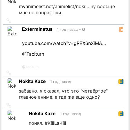
myanimelist.net/animelist/noki…
ну вообще
мне не понраффки
Ссылка
на
Exterminatus
1 год назад
•
источник
youtube.com/watch?v=gREX6nXiMA…
@
Taciturn
@
Taciturn
Ссылка
на
Nokita Kaze
1 год назад
источник
забавно. я сказал, что это "четвёртое"
главное аниме. а где же ещё одно?
Ссылка
на
Nokita Kaze
1 год назад
источник
понял. #
KillLaKill