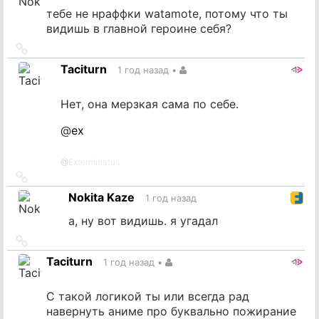
тебе не нраффки watamote, потому что ты
видишь в главной героине себя?
Ссылка
на
Taciturn
1 год назад
•
источник
Нет, она мерзкая сама по себе.
@
ex
@
Exterminatus
Ссылка
на
Nokita Kaze
1 год назад
источник
а, ну вот видишь. я угадал
Ссылка
на
Taciturn
1 год назад
•
источник
С такой логикой ты или всегда рад
навернуть аниме про буквально пожирание