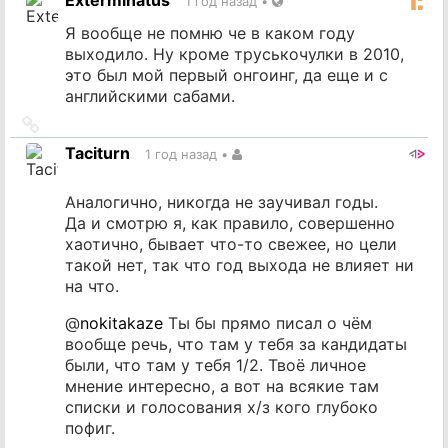
Exterminatus
1 год назад
•
Я вообще не помню че в каком году
выходило. Ну кроме труськочулки в 2010,
это был мой первый онгоинг, да еще и с
английскими сабами.
Ссылка
на
Taciturn
1 год назад
•
источник
Аналогично, никогда не заучивал годы.
Да и смотрю я, как правило, совершенно
хаотично, бывает что-то свежее, но цели
такой нет, так что год выхода не влияет ни
на что.
@
nokitakaze
Ты бы прямо писал о чём
вообще речь, что там у тебя за кандидаты
были, что там у тебя 1/2. Твоё личное
мнение интересно, а вот на всякие там
списки и голосования х/з кого глубоко
пофиг.