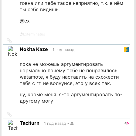
говна или тебе такое неприятно, т.к. в нём
ты себя видишь.
@
ex
@
Exterminatus
Ссылка
на
Nokita Kaze
1 год назад
источник
пока не можешь аргументировать
нормально почему тебе не понравилось
watamote, я буду наставить на схожести
тебя с гг. не волнуйся, это у всех так.
ну, кроме меня. я-то аргументировать по-
другому могу
Ссылка
на
Taciturn
1 год назад
•
источник