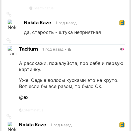
@
Exterminatus
Ссылка
на
Nokita Kaze
1 год назад
источник
да, старость - штука неприятная
Ссылка
на
Taciturn
1 год назад
•
источник
А расскажи, пожалуйста, про себя и первую
картинку.
Уже. Седые волосы кусками это не круто.
Вот если бы все разом, то было Ok.
@
ex
@
Exterminatus
Ссылка
на
Nokita Kaze
1 год назад
источник