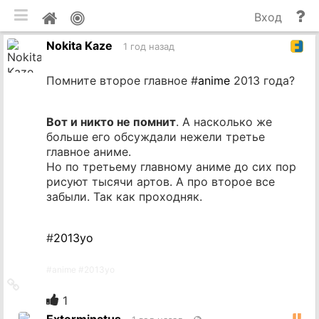
мобильная версия
П
Мой
Вход
и
профиль
Nokita Kaze
до
1 год назад
Помните второе главное #
anime
2013 года?
Вот и никто не помнит
. А насколько же
больше его обсуждали нежели третье
главное аниме.
Но по третьему главному аниме до сих пор
рисуют тысячи артов. А про второе все
забыли. Так как проходняк.
#
2013yo
#
anime
#
2013yo
Ссылка
на
1
источник