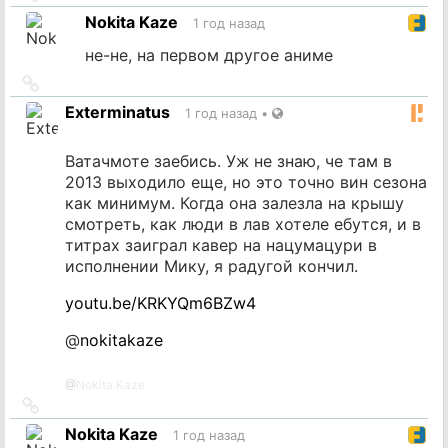
на
Nokita Kaze
1 год назад
источник
не-не, на первом другое аниме
Ссылка
на
Exterminatus
1 год назад
•
источник
Ватачмоте заебись. Уж не знаю, че там в
2013 выходило еще, но это точно вин сезона
как минимум. Когда она залезла на крышу
смотреть, как люди в лав хотеле ебутся, и в
титрах заиграл кавер на нацумацури в
исполнении Мику, я радугой кончил.
youtu.be/KRKYQm6BZw4
@
nokitakaze
@
Nokita Kaze
Ссылка
на
Nokita Kaze
1 год назад
источник