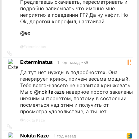
Предлагаешь скачивать, пересматривать и
подробно записывать что именно мне
неприятно в поведении ГГ? Да ну нафиг. Но
Ok, дорогой копрофил, настаивай.
@
ex
@
Exterminatus
Ссылка
на
Exterminatus
1 год назад
•
источник
Да тут нет нужды в подробностях. Она
генерирует кринж, причем весьма мощный.
Тебе всего-навсего не нравится кринжевать.
Мы с
@
nokitakaze
наверное просто закалены
нижним интернетом, поэтому в состоянии
посмеяться над этим и получить от
просмотра удовольствие, а ты нет.
@
Nokita Kaze
Ссылка
на
Nokita Kaze
1 год назад
источник