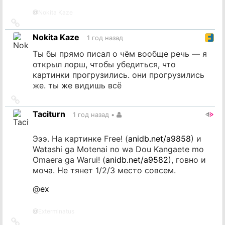
@
Nokita Kaze
Ссылка
на
Nokita Kaze
1 год назад
источник
Ты бы прямо писал о чём вообще речь — я
открыл лорш, чтобы убедиться, что
картинки прогрузились. они прогрузились
же. ты же видишь всё
Ссылка
на
Taciturn
1 год назад
•
источник
Эээ. На картинке Free! (
anidb.net/a9858
) и
Watashi ga Motenai no wa Dou Kangaete mo
Omaera ga Warui! (
anidb.net/a9582
), говно и
моча. Не тянет 1/2/3 место совсем.
@
ex
@
Exterminatus
Ссылка