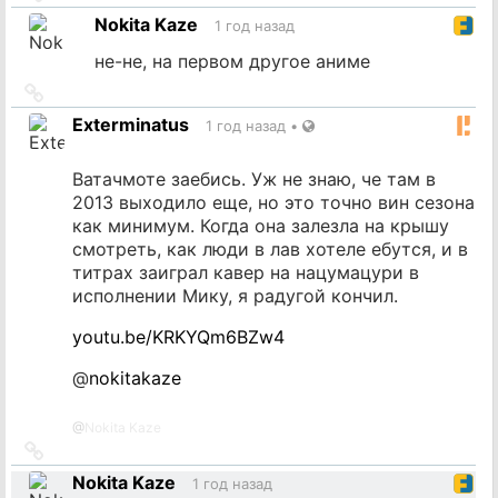
на
Nokita Kaze
1 год назад
источник
не-не, на первом другое аниме
Ссылка
на
Exterminatus
1 год назад
•
источник
Ватачмоте заебись. Уж не знаю, че там в
2013 выходило еще, но это точно вин сезона
как минимум. Когда она залезла на крышу
смотреть, как люди в лав хотеле ебутся, и в
титрах заиграл кавер на нацумацури в
исполнении Мику, я радугой кончил.
youtu.be/KRKYQm6BZw4
@
nokitakaze
@
Nokita Kaze
Ссылка
на
Nokita Kaze
1 год назад
источник