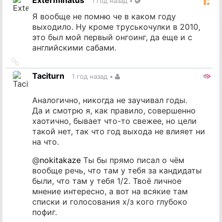
Exterminatus
1 год назад
•
Я вообще не помню че в каком году
выходило. Ну кроме труськочулки в 2010,
это был мой первый онгоинг, да еще и с
английскими сабами.
Ссылка
на
Taciturn
1 год назад
•
источник
Аналогично, никогда не заучивал годы.
Да и смотрю я, как правило, совершенно
хаотично, бывает что-то свежее, но цели
такой нет, так что год выхода не влияет ни
на что.
@
nokitakaze
Ты бы прямо писал о чём
вообще речь, что там у тебя за кандидаты
были, что там у тебя 1/2. Твоё личное
мнение интересно, а вот на всякие там
списки и голосования х/з кого глубоко
пофиг.