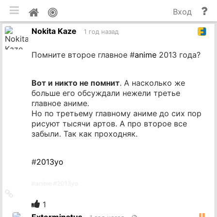
мобильная версия
П
Мой
Вход
и
профиль
Nokita Kaze
до
1 год назад
Помните второе главное #
anime
2013 года?
Вот и никто не помнит
. А насколько же
больше его обсуждали нежели третье
главное аниме.
Но по третьему главному аниме до сих пор
рисуют тысячи артов. А про второе все
забыли. Так как проходняк.
#
2013yo
#
anime
#
2013yo
Ссылка
на
1
источник