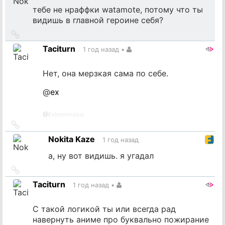
тебе не нраффки watamote, потому что ты
видишь в главной героине себя?
Ссылка
на
Taciturn
1 год назад
•
источник
Нет, она мерзкая сама по себе.
@
ex
@
Exterminatus
Ссылка
на
Nokita Kaze
1 год назад
источник
а, ну вот видишь. я угадал
Ссылка
на
Taciturn
1 год назад
•
источник
С такой логикой ты или всегда рад
навернуть аниме про буквально пожирание