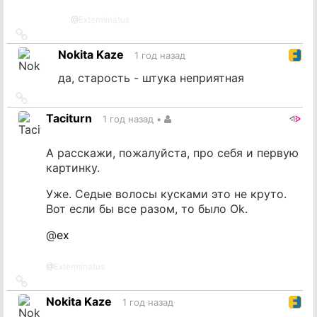
@
Exterminatus
Ссылка
на
Nokita Kaze
1 год назад
источник
да, старость - штука неприятная
Ссылка
на
Taciturn
1 год назад
•
источник
А расскажи, пожалуйста, про себя и первую
картинку.
Уже. Седые волосы кусками это не круто.
Вот если бы все разом, то было Ok.
@
ex
@
Exterminatus
Ссылка
на
Nokita Kaze
1 год назад
источник