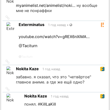
myanimelist.net/animelist/noki…
ну вообще
мне не понраффки
Ссылка
на
Exterminatus
1 год назад
•
источник
youtube.com/watch?v=gREX6nXiMA…
@
Taciturn
@
Taciturn
Ссылка
на
Nokita Kaze
1 год назад
источник
забавно. я сказал, что это "четвёртое"
главное аниме. а где же ещё одно?
Ссылка
на
Nokita Kaze
1 год назад
источник
понял. #
KillLaKill