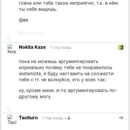
говна или тебе такое неприятно, т.к. в нём
ты себя видишь.
@
ex
@
Exterminatus
Ссылка
на
Nokita Kaze
1 год назад
источник
пока не можешь аргументировать
нормально почему тебе не понравилось
watamote, я буду наставить на схожести
тебя с гг. не волнуйся, это у всех так.
ну, кроме меня. я-то аргументировать по-
другому могу
Ссылка
на
Taciturn
1 год назад
•
источник