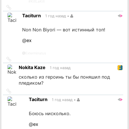
#
KillLaKill
Ссылка
на
Taciturn
1 год назад
•
источник
Non Non Biyori — вот истинный топ!
@
ex
@
Exterminatus
Ссылка
на
Nokita Kaze
1 год назад
источник
сколько из героинь ты бы поняшил под
пледиком?
Ссылка
на
Taciturn
1 год назад
•
источник
Боюсь нисколько.
@
ex