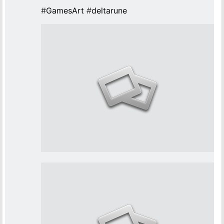
#
GamesArt
#
deltarune