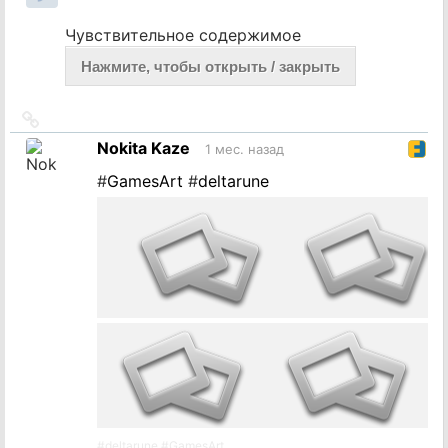
Чувствительное содержимое
Нажмите, чтобы открыть / закрыть
Ссылка
на
Nokita Kaze
1 мес. назад
источник
#
GamesArt
#
deltarune
#
deltarune
#
GamesArt