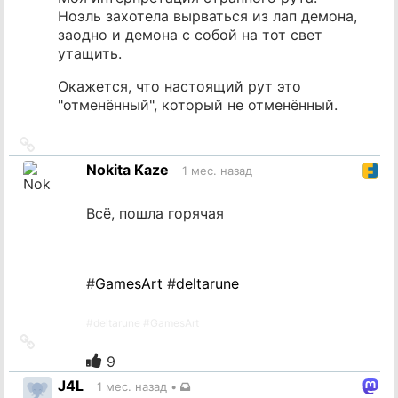
Ноэль захотела вырваться из лап демона,
заодно и демона с собой на тот свет
утащить.
Окажется, что настоящий рут это
"отменённый", который не отменённый.
Ссылка
на
Nokita Kaze
1 мес. назад
источник
Всё, пошла горячая
#
GamesArt
#
deltarune
#
deltarune
#
GamesArt
Ссылка
на
9
источник
J4L
1 мес. назад
•