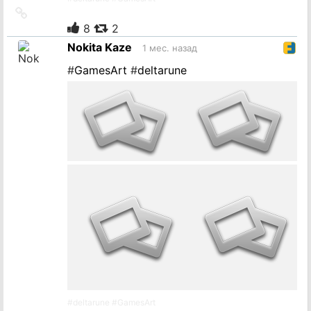
Ссылка
на
8
2
источник
Nokita Kaze
1 мес. назад
#
GamesArt
#
deltarune
#
deltarune
#
GamesArt