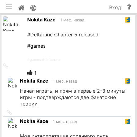
мобильная версия
П
Мой
Вход
и
профиль
Nokita Kaze
до
1 мес. назад
#
Deltarune
Chapter 5 released
#
games
#
games
#
deltarune
Ссылка
на
1
источник
Nokita Kaze
1 мес. назад
Начал играть, и прям в первые 2-3 минуты
игры - подтверждаются две фанатские
теории
Ссылка
на
Nokita Kaze
1 мес. назад
источник
Моя интерпретация странного рута.