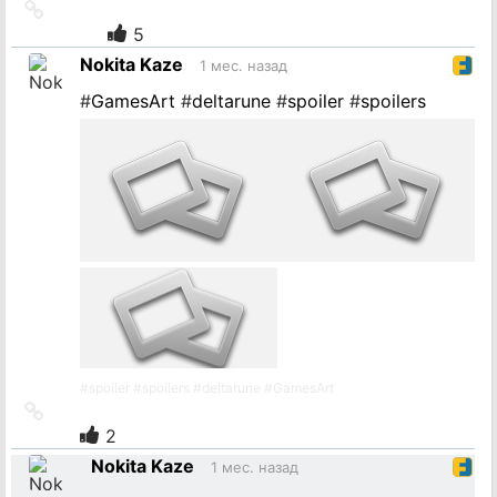
Ссылка
на
5
источник
Nokita Kaze
1 мес. назад
#
GamesArt
#
deltarune
#
spoiler
#
spoilers
#
spoiler
#
spoilers
#
deltarune
#
GamesArt
Ссылка
на
2
источник
Nokita Kaze
1 мес. назад