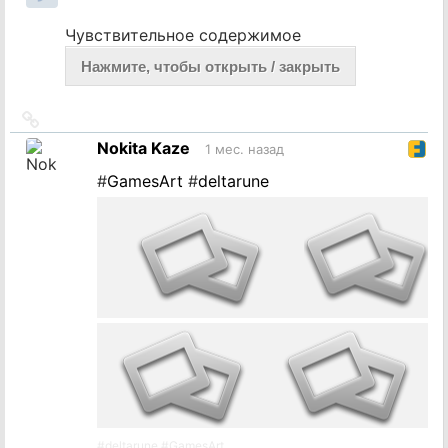
Чувствительное содержимое
Нажмите, чтобы открыть / закрыть
Ссылка
на
Nokita Kaze
1 мес. назад
источник
#
GamesArt
#
deltarune
#
deltarune
#
GamesArt