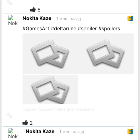
Ссылка
на
5
источник
Nokita Kaze
1 мес. назад
#
GamesArt
#
deltarune
#
spoiler
#
spoilers
#
spoiler
#
spoilers
#
deltarune
#
GamesArt
Ссылка
на
2
источник
Nokita Kaze
1 мес. назад