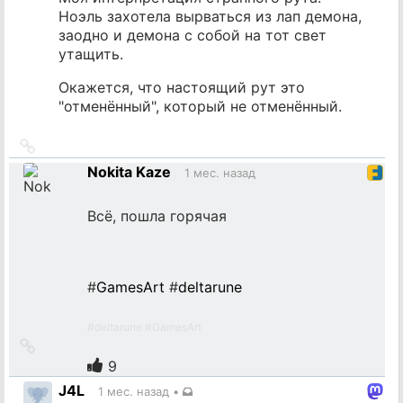
Ноэль захотела вырваться из лап демона,
заодно и демона с собой на тот свет
утащить.
Окажется, что настоящий рут это
"отменённый", который не отменённый.
Ссылка
на
Nokita Kaze
1 мес. назад
источник
Всё, пошла горячая
#
GamesArt
#
deltarune
#
deltarune
#
GamesArt
Ссылка
на
9
источник
J4L
1 мес. назад
•