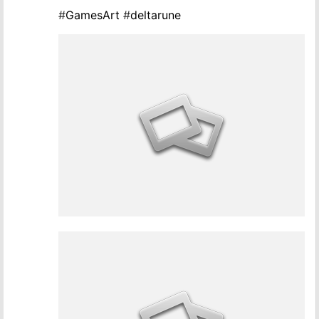
#
GamesArt
#
deltarune