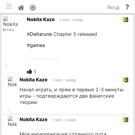
мобильная версия
П
Мой
Вход
и
профиль
Nokita Kaze
до
1 мес. назад
#
Deltarune
Chapter 5 released
#
games
#
games
#
deltarune
Ссылка
на
1
источник
Nokita Kaze
1 мес. назад
Начал играть, и прям в первые 2-3 минуты
игры - подтверждаются две фанатские
теории
Ссылка
на
Nokita Kaze
1 мес. назад
источник
Моя интерпретация странного рута.