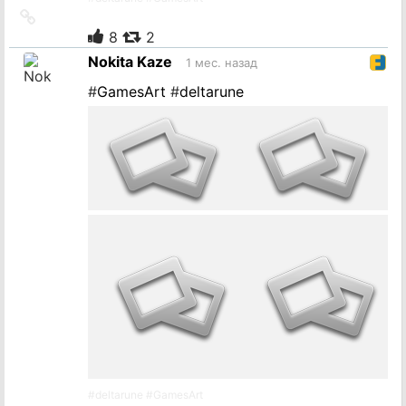
Ссылка
на
8
2
источник
Nokita Kaze
1 мес. назад
#
GamesArt
#
deltarune
#
deltarune
#
GamesArt