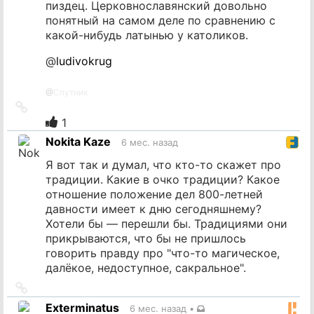
пиздец. Церковнославянский довольно
понятный на самом деле по сравнению с
какой-нибудь латынью у католиков.
@
ludivokrug
@
Спутник
Ссылка
на
1
источник
Nokita Kaze
6 мес. назад
Я вот так и думал, что кто-то скажет про
традиции. Какие в очко традиции? Какое
отношение положение дел 800-летней
давности имеет к дню сегодняшнему?
Хотели бы — перешли бы. Традициями они
прикрываются, что бы не пришлось
говорить правду про "что-то магическое,
далёкое, недоступное, сакральное".
Ссылка
на
Exterminatus
6 мес. назад
•
источник