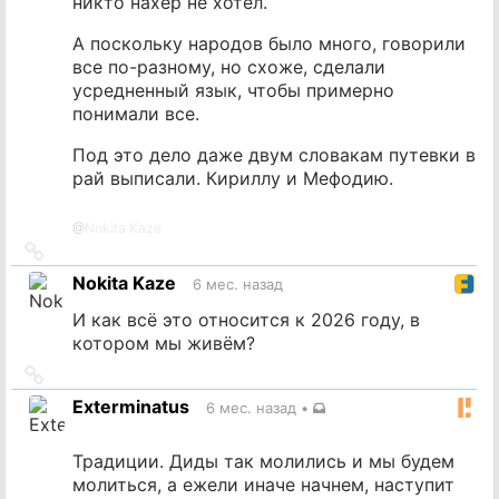
никто нахер не хотел.
А поскольку народов было много, говорили
все по-разному, но схоже, сделали
усредненный язык, чтобы примерно
понимали все.
Под это дело даже двум словакам путевки в
рай выписали. Кириллу и Мефодию.
@
Nokita Kaze
Ссылка
на
Nokita Kaze
6 мес. назад
источник
И как всё это относится к 2026 году, в
котором мы живём?
Ссылка
на
Exterminatus
6 мес. назад
•
источник
Традиции. Диды так молились и мы будем
молиться, а ежели иначе начнем, наступит