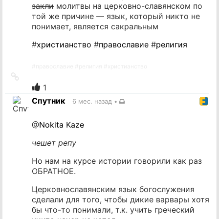
закли
молитвы на церковно-славянском по
той же причине — язык, который никто не
понимает, является сакральным
#
христианство
#
православие
#
религия
#
православие
#
религия
#
христианство
Ссылка
на
1
источник
Спутник
6 мес. назад
•
@
Nokita Kaze
чешет репу
Но нам на курсе истории говорили как раз
ОБРАТНОЕ.
Церковнославянским язык богослужения
сделали для того, чтобы дикие варвары хотя
бы что-то понимали, т.к. учить греческий