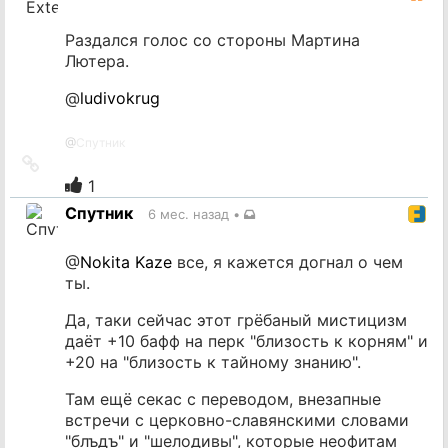
Раздался голос со стороны Мартина
Лютера.
@
ludivokrug
@
Спутник
Ссылка
на
1
источник
Спутник
6 мес. назад
•
@
Nokita Kaze
все, я кажется догнал о чем
ты.
Да, таки сейчас этот грёбаный мистицизм
даёт +10 бафф на перк "близость к корням" и
+20 на "близость к тайному знанию".
Там ещё секас с переводом, внезапные
встречи с церковно-славянскими словами
"блъдъ" и "шелодивы", которые неофитам