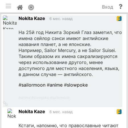
мобильная версия
П
Мой
Вход
и
профиль
Nokita Kaze
до
6 мес. назад
На 25й год Никита Зоркий Глаз заметил, что
имена сейлор сэнси имеют английские
названия планет, а не японские.
Например, Sailor Mercury, а не Sailor Suisei.
Таким образом их имена сакрализируются
через использование другого, менее
доступного для местного населения, языка,
в данном случае — английского.
#
sailormoon
#
anime
#
slowpoke
#
anime
#
slowpoke
#
sailormoon
Ссылка
на
Nokita Kaze
6 мес. назад
источник
Кстати, напомню, что православные читают