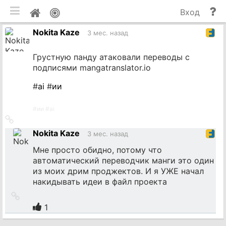
мобильная версия
П
Мой
Вход
и
профиль
Nokita Kaze
до
3 мес. назад
Грустную панду атаковали переводы с
подписями mangatranslator.io
#
ai
#
ии
#
ии
#
ai
Ссылка
на
Nokita Kaze
3 мес. назад
источник
Мне просто обидно, потому что
автоматический переводчик манги это один
из моих дрим проджектов. И я УЖЕ начал
накидывать идеи в файл проекта
Ссылка
на
1
источник