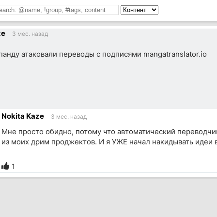
ze
3 мес. назад
панду атаковали переводы с подписями mangatranslator.io
Nokita Kaze
3 мес. назад
Мне просто обидно, потому что автоматический переводчик
из моих дрим проджектов. И я УЖЕ начал накидывать идеи 
1
ик