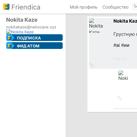
Friendica
Мой профиль
Сообщество
Nokita Kaze
Nokita Ka
nokitakaze@nekocave.xyz
Грустную 
ПОДПИСКА
#
ai
#
ии
ФИД ATOM
#
ии
#
ai
Ссылка
на
источник
Ссылка
на
источн