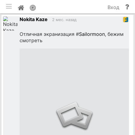
мобильная версия
П
Мой
Вход
и
профиль
Nokita Kaze
до
2 мес. назад
Отличная экранизация #
Sailormoon
, бежим
смотреть