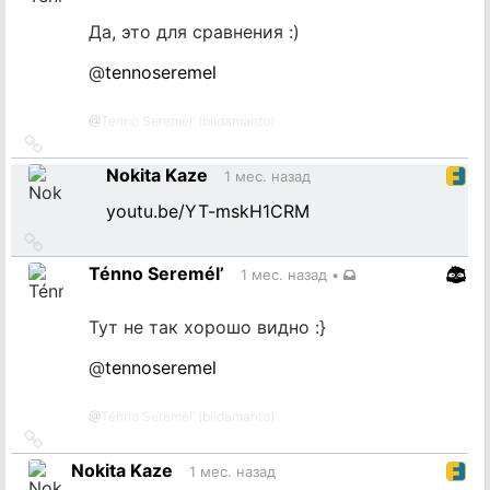
Да, это для сравнения :)
@
tennoseremel
@
Ténno Seremél’ (bildamanto)
Ссылка
на
Nokita Kaze
1 мес. назад
источник
youtu.be/YT-mskH1CRM
Ссылка
на
Ténno Seremél’
1 мес. назад
•
источник
Тут не так хорошо видно :}
@
tennoseremel
@
Ténno Seremél’ (bildamanto)
Ссылка
на
Nokita Kaze
1 мес. назад
источник