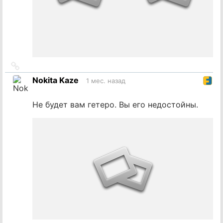
Ссылка
на
Nokita Kaze
1 мес. назад
источник
Не будет вам гетеро. Вы его недостойны.