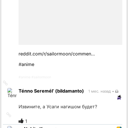
reddit.com/r/sailormoon/commen…
#
anime
#
anime
#
sailormoon
Ссылка
на
Ténno Seremél’ (bildamanto)
1 мес. назад
•
источник
Извините, а Усаги нагишом будет?
Ссылка
на
1
источник