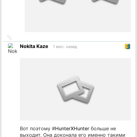
Ссылка
на
Nokita Kaze
1 мес. назад
источник
Вот поэтому #
HunterXHunter
больше не
выходит. Она доконала его именно такими