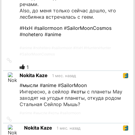
речами.
Also, до меня только сейчас дошло, что
лесбиянка встречалась с геем.
#
HxH
#
sailormoon
#
SailorMoonCosmos
#
nohetero
#
anime
#
anime
#
nohetero
#
sailormoon
#
HxH
#
HunterxHunter
#
SailorMoonCosmos
Ссылка
на
1
источник
Nokita Kaze
1 мес. назад
#
мысли
#
anime
#
SailorMoon
Интересно, а сейлор #
коты
с планеты Мау
заходят на
угодья
планеты, откуда родом
Стальная Сейлор Мышь?
#
anime
#
мысли
#
коты
#
sailormoon
Ссылка
на
Nokita Kaze
1 мес. назад
источник