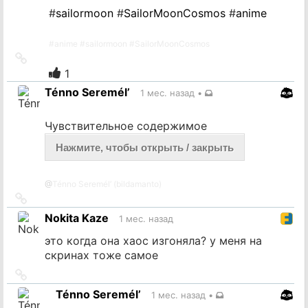
#
sailormoon
#
SailorMoonCosmos
#
anime
#
anime
#
sailormoon
#
SailorMoonCosmos
Ссылка
на
1
источник
Ténno Seremél’
1 мес. назад
•
Чувствительное содержимое
Нажмите, чтобы открыть / закрыть
@
Ténno Seremél’ (bildamanto)
Ссылка
на
Nokita Kaze
1 мес. назад
источник
это когда она хаос изгоняла? у меня на
скринах тоже самое
Ссылка
на
Ténno Seremél’
1 мес. назад
•
источник