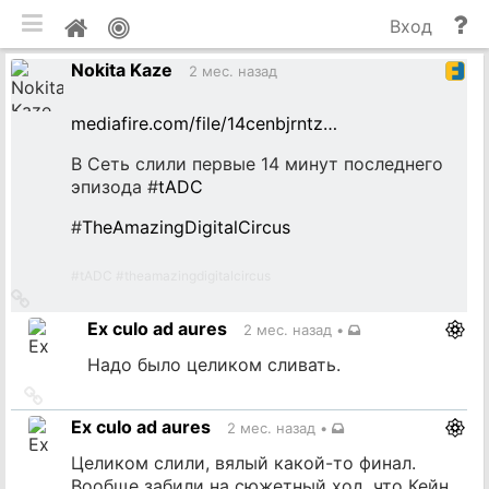
мобильная версия
П
Мой
Вход
и
профиль
Nokita Kaze
до
2 мес. назад
mediafire.com/file/14cenbjrntz…
В Сеть слили первые 14 минут последнего
эпизода #
tADC
#
TheAmazingDigitalCircus
#
tADC
#
theamazingdigitalcircus
Ссылка
на
Ex culo ad aures
2 мес. назад
•
источник
Надо было целиком сливать.
Ссылка
на
Ex culo ad aures
2 мес. назад
•
источник
Целиком слили, вялый какой-то финал.
Вообще забили на сюжетный ход, что Кейн