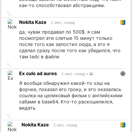
как-то способствовал абстракциям.
Ссылка
на
Nokita Kaze
2 мес. назад
источник
да, чувак продавал по 500$. я сам
посмотрел эти слитые 15 минут только
после того как запостил сюда, а это я
сделал сразу после того как убедился, что
там tadc в файле
Ссылка
на
Ex culo ad aures
2 мес. назад
•
источник
Я вообще обнаружил какой-то хэш на
форчке, показал его гроку, и это оказалась
ссылка на целиковый фильм с английскими
сабами в base64. Кто-то раскошелился,
видать.
Ссылка
на
Nokita Kaze
2 мес. назад
источник