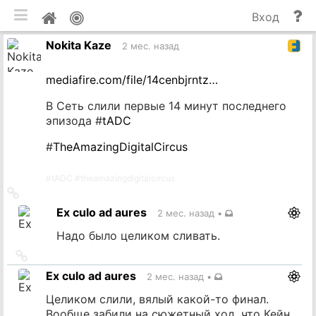
мобильная версия
П
Мой
Вход
и
профиль
Nokita Kaze
до
2 мес. назад
mediafire.com/file/14cenbjrntz…
В Сеть слили первые 14 минут последнего
эпизода #
tADC
#
TheAmazingDigitalCircus
#
tADC
#
theamazingdigitalcircus
Ссылка
на
Ex culo ad aures
2 мес. назад
•
источник
Надо было целиком сливать.
Ссылка
на
Ex culo ad aures
2 мес. назад
•
источник
Целиком слили, вялый какой-то финал.
Вообще забили на сюжетный ход, что Кейн