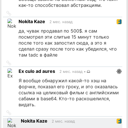
как-то способствовал абстракциям.
Ссылка
на
Nokita Kaze
2 мес. назад
источник
да, чувак продавал по 500$. я сам
посмотрел эти слитые 15 минут только
после того как запостил сюда, а это я
сделал сразу после того как убедился, что
там tadc в файле
Ссылка
на
Ex culo ad aures
2 мес. назад
•
источник
Я вообще обнаружил какой-то хэш на
форчке, показал его гроку, и это оказалась
ссылка на целиковый фильм с английскими
сабами в base64. Кто-то раскошелился,
видать.
Ссылка
на
Nokita Kaze
2 мес. назад
источник