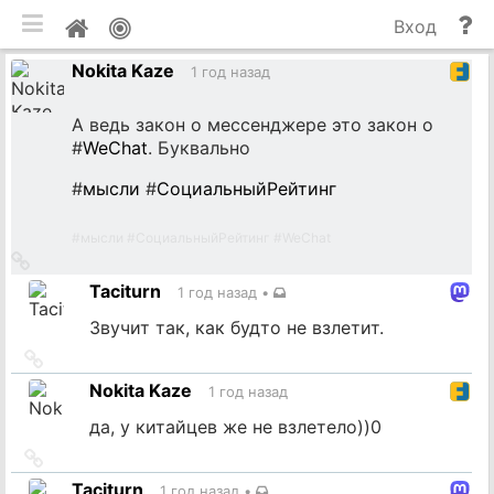
мобильная версия
П
Мой
Вход
и
профиль
Nokita Kaze
до
1 год назад
А ведь закон о мессенджере это закон о
#
WeChat
. Буквально
#
мысли
#
СоциальныйРейтинг
#
мысли
#
СоциальныйРейтинг
#
WeChat
Ссылка
на
Taciturn
1 год назад
•
источник
Звучит так, как будто не взлетит.
Ссылка
на
Nokita Kaze
1 год назад
источник
да, у китайцев же не взлетело))0
Ссылка
на
Taciturn
1 год назад
•