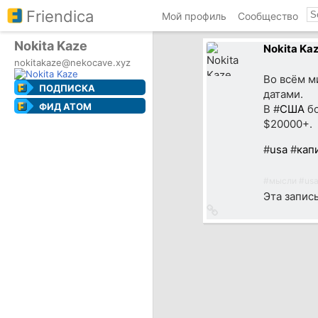
Friendica
Мой профиль
Сообщество
Nokita Kaze
Nokita Ka
nokitakaze@nekocave.xyz
Во всём м
ПОДПИСКА
датами.
ФИД ATOM
В #
США
бо
$20000+.
#
usa
#
кап
#
мысли
#
us
Эта запис
Ссылка
на
источник