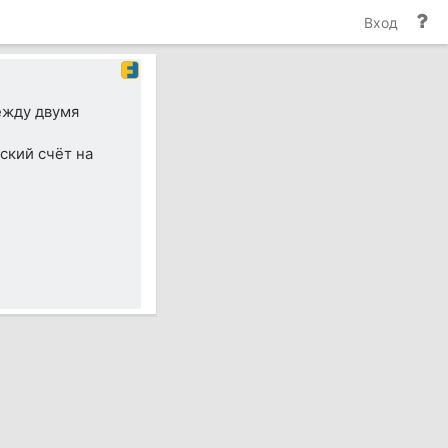
По
Вход
и
до
ежду двумя
ский счёт на