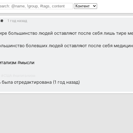
ze
1 год назад
ире большинство людей оставляют после себя лишь тире м
льшинство болевших людей оставляют после себя медицин
итализм
#
мысли
a
#
США
#
капитализм
ь была отредактирована (
1 год назад
)