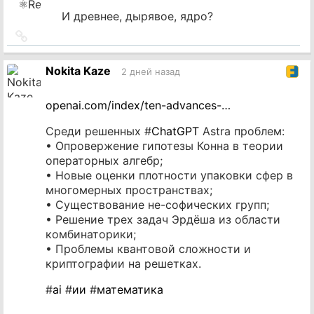
И древнее, дырявое, ядро?
Ссылка
на
источник
Nokita Kaze
2 дней назад
openai.com/index/ten-advances-…
Среди решенных #
ChatGPT
Astra проблем:
• Опровержение гипотезы Конна в теории
операторных алгебр;
• Новые оценки плотности упаковки сфер в
многомерных пространствах;
• Существование не-софических групп;
• Решение трех задач Эрдёша из области
комбинаторики;
• Проблемы квантовой сложности и
криптографии на решетках.
#
ai
#
ии
#
математика