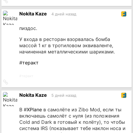
Ссылка
на
источник
Nokita Kaze
4 дней назад
пиздос.
У входа в ресторан взорвалась бомба
массой 1 кг в тротиловом эквиваленте,
начиненная металлическими шариками.
#
теракт
#
теракт
Ссылка
на
источник
Nokita Kaze
5 дней назад
В #
XPlane
в самолёте из Zibo Mod, если ты
включаешь самолёт с нуля (из положения
Cold and Dark в готовый к полёту), то чтобы
система IRS (показывает тебе наклон носа и