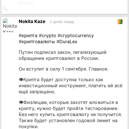
#
chatgpt
Ссылка
на
источник
Nokita Kaze
2 дней назад
#
крипта
#
crypto
#
cryptocurrency
#
криптовалюты
#
DuraLex
Путин подписал закон, легализующий
обращение криптовалют в России.
Он вступит в силу 1 сентября. Главное:
👁Крипта будет доступна только как
инвестиционный инструмент, платить ей всё
ещё запрещено.
👁Физлицам, которые захотят вложиться в
крипту, нужно будет пройти тестирование.
Без него купить криптовалюту не получится.
Также будет установлен годовой лимит на
покупки.