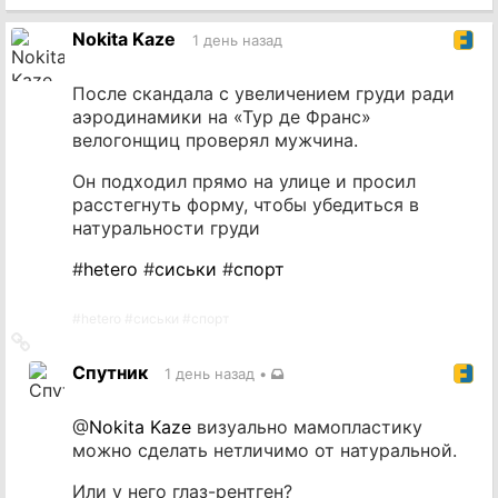
на
источник
Nokita Kaze
1 день назад
После скандала с увеличением груди ради
аэродинамики на «Тур де Франс»
велогонщиц проверял мужчина.
Он подходил прямо на улице и просил
расстегнуть форму, чтобы убедиться в
натуральности груди
#
hetero
#
сиськи
#
спорт
#
hetero
#
сиськи
#
спорт
Ссылка
на
Спутник
1 день назад
•
источник
@
Nokita Kaze
визуально мамопластику
можно сделать нетличимо от натуральной.
Или у него глаз-рентген?