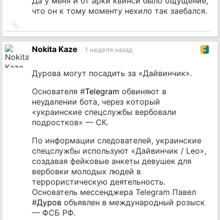
Да у меня и от арки квинси было ощущение,
что он к тому моменту нехило так заебался.
Ссылка
на
источник
Nokita Kaze
1 неделя назад
Дурова могут посадить за «Дайвинчик».
Основателя #
Telegram
обвиняют в
неудалении бота, через который
«украинские спецслужбы вербовали
подростков» — СК.
По информации следователей, украинские
спецслужбы используют «Дайвинчик / Leo»,
создавая фейковые анкеты девушек для
вербовки молодых людей в
террористическую деятельность.
Основатель мессенджера Telegram Павел
#
Дуров
объявлен в международный розыск
— ФСБ РФ.