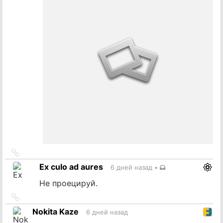
Ссылка
на
Ex culo ad aures
6 дней назад
•
источник
Не проецируй.
Ссылка
на
Nokita Kaze
6 дней назад
источник