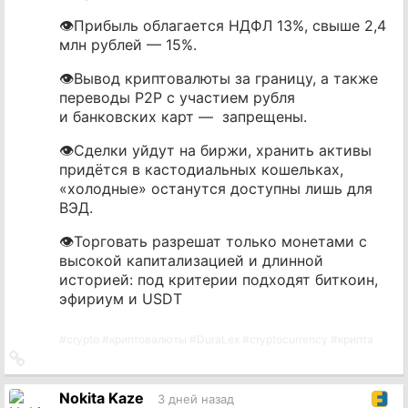
👁Прибыль облагается НДФЛ 13%, свыше 2,4
млн рублей — 15%.
👁Вывод криптовалюты за границу, а также
переводы P2P с участием рубля
и банковских карт — запрещены.
👁Сделки уйдут на биржи, хранить активы
придётся в кастодиальных кошельках,
«холодные» останутся доступны лишь для
ВЭД.
👁Торговать разрешат только монетами с
высокой капитализацией и длинной
историей: под критерии подходят биткоин,
эфириум и USDT
#
crypto
#
криптовалюты
#
DuraLex
#
cryptocurrency
#
крипта
Ссылка
на
источник
Nokita Kaze
3 дней назад