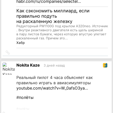
habr.com/ru/companies/selectel…
Как сэкономить миллиард, если
правильно подуть
на раскаленную железку
Редукторный PW1100G под крылом A320neo. Источник
. Внутри реактивного двигателя есть щель шириной
в пару листов бумаги, через которую впустую улетает
раскаленный газ. Причем это...
Хабр
Ссылка
на
источник
Nokita Kaze
3 дней назад
Реальный пилот 4 часа объясняет как
правильно играть в авиасимуляторы
youtube.com/watch?v=W_0afsO3ya…
#
полёты
#
полёты