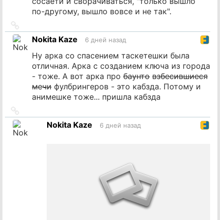
сосаети и сворачиваться, "только вышло
по-другому, вышло вовсе и не так".
Ссылка
на
Nokita Kaze
6 дней назад
источник
Ну арка со спасением таскетешки была
отличная. Арка с созданием ключа из города
- тоже. А вот арка про
баунто
взбесившиеся
мечи
фулбрингеров - это кабзда. Потому и
анимешке тоже... пришла кабзда
Ссылка
на
Nokita Kaze
6 дней назад
источник