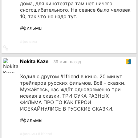
дома, для кинотеатра там нет ничего
сногсшибательного. На сеансе было человек
10, так что не надо тут.
#
фильмы
#
фильмы
Ссылка
на
источник
Nokita Kaze
39 мин. назад
Ходил с другом #
1friend
в кино. 20 минут
трейлеров русских фильмов. Всё - сказки.
Мужайтесь, нас ждёт одновременно три
исекая в сказки. ТРИ СУКА РАЗНЫХ
ФИЛЬМА ПРО ТО КАК ГЕРОИ
ИСЕКАЙНУЛИСЬ В РУССКИЕ СКАЗКИ.
#
фильмы
#
фильмы
#
1friend