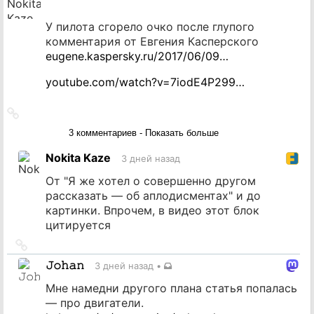
У пилота сгорело очко после глупого
комментария от Евгения Касперского
eugene.kaspersky.ru/2017/06/09…
youtube.com/watch?v=7iodE4P299…
Ссылка
на
3 комментариев - Показать больше
источник
Nokita Kaze
3 дней назад
От "Я же хотел о совершенно другом
рассказать — об аплодисментах" и до
картинки. Впрочем, в видео этот блок
цитируется
Ссылка
на
𝙹𝚘𝚑𝚊𝚗
3 дней назад
•
источник
Мне намедни другого плана статья попалась
— про двигатели.