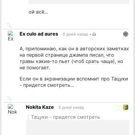
ой всё...
Ссылка
на
Ex culo ad aures
6 дней назад
•
источник
А, припоминаю, как он в авторских заметках
на первой странице джампа писал, что
травы какие-то пьет (чтоб срать чаще), но
не помогает.
Если он в экранизации вспомнит про Тацуки
- придется смотреть...
Ссылка
на
Nokita Kaze
6 дней назад
источник
Тацуки - придется смотреть