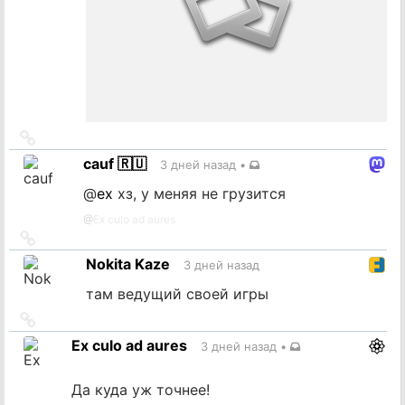
Ссылка
на
cauf 🇷🇺
3 дней назад
•
источник
@
ex
хз, у меняя не грузится
@
Ex culo ad aures
Ссылка
на
Nokita Kaze
3 дней назад
источник
там ведущий своей игры
Ссылка
на
Ex culo ad aures
3 дней назад
•
источник
Да куда уж точнее!