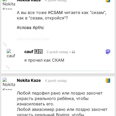
4 дней назад
А вы все тоже #
CSAM
читаете как "сизам",
как в "сезам, откройся"?
#
слова
#
pthc
#
pthc
#
слова
#
CSAM
Ссылка
на
cauf 🇷🇺
3 дней назад
•
источник
я прочел как СКАМ
Ссылка
на
источник
Nokita Kaze
4 дней назад
Любой педофил рано или поздно захочет
украсть реального ребёнка, чтобы
изнасиловать его.
Любой авиасимер рано или поздно захочет
украсть реальный Boeing, чтобы