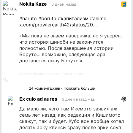
источник
Nokita Kaze
6 дней назад
#
naruto
#
boruto
#
капитализм
#
anime
x.com/prowlerearth42/status/20…
«Мы пока не знаем наверняка, но я уверен,
что история шиноби не закончится
полностью. После завершения истории
Боруто... возможно, следующая эра
достанется сыну Боруто.»
#
anime
#
капитализм
#
naruto
#
boruto
Ссылка
на
14 комментариев - Показать больше
источник
Ex culo ad aures
6 дней назад
•
Да мало ли, чего там Икемото заявил аж
семь лет назад, как редакция и Кишимото
скажут, так и будет. Кубо вон вообще хотел
делать арку квинси сразу после арки соул