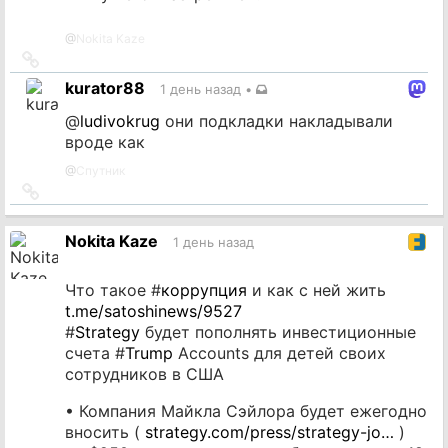
@
Nokita Kaze
Ссылка
на
kurator88
1 день назад
•
источник
@
ludivokrug
они подкладки накладывали
вроде как
@
Спутник
Ссылка
на
источник
Nokita Kaze
1 день назад
Что такое #
коррупция
и как с ней жить
t.me/satoshinews/9527
#
Strategy
будет пополнять инвестиционные
счета #
Trump
Accounts для детей своих
сотрудников в США
• Компания Майкла Сэйлора будет ежегодно
вносить (
strategy.com/press/strategy-jo…
)