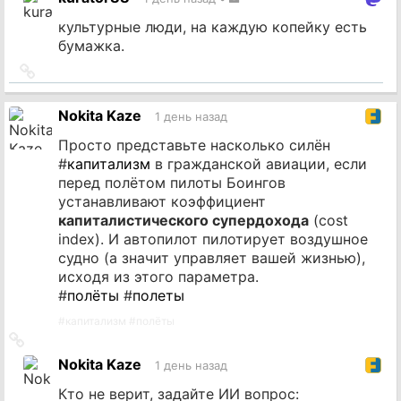
источник
культурные люди, на каждую копейку есть
бумажка.
Ссылка
на
источник
Nokita Kaze
1 день назад
Просто представьте насколько силён
#
капитализм
в гражданской авиации, если
перед полётом пилоты Боингов
устанавливают коэффициент
капиталистического супердохода
(cost
index). И автопилот пилотирует воздушное
судно (а значит управляет вашей жизнью),
исходя из этого параметра.
#
полёты
#
полеты
#
капитализм
#
полёты
Ссылка
на
Nokita Kaze
1 день назад
источник
Кто не верит, задайте ИИ вопрос: