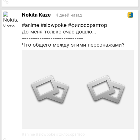
Ссылка
на
источник
Nokita Kaze
4 дней назад
#
anime
#
slowpoke
#
филосораптор
До меня только счас дошло...
----------------------------
Что общего между этими персонажами?
#
anime
#
slowpoke
#
филосораптор