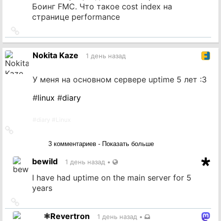
Боинг FMC. Что такое cost index на
странице performance
Ссылка
на
источник
Nokita Kaze
1 день назад
У меня на основном сервере uptime 5 лет :3
#
linux
#
diary
#
diary
#
Linux
Ссылка
на
3 комментариев - Показать больше
источник
bewild
1 день назад
•
I have had uptime on the main server for 5
years
Ссылка
на
⚛️Revertron
1 день назад
•
источник