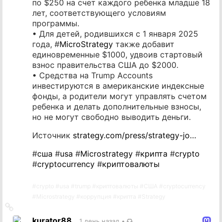
по $250 на счет каждого ребенка младше 18
лет, соответствующего условиям
программы.
• Для детей, родившихся с 1 января 2025
года, #
MicroStrategy
также добавит
единовременные $1000, удвоив стартовый
взнос правительства США до $2000.
• Средства на Trump Accounts
инвестируются в американские индексные
фонды, а родители могут управлять счетом
ребенка и делать дополнительные взносы,
но не могут свободно выводить деньги.
Источник
strategy.com/press/strategy-jo…
#
сша
#
usa
#
Microstrategy
#
крипта
#
crypto
#
cryptocurrency
#
криптовалюты
#
crypto
#
usa
#
trump
#
криптовалюты
#
США
#
cryptocurrency
#
Microstrategy
#
коррупция
#
крипта
#
Strategy
Ссылка
на
kurator88
1 день назад
•