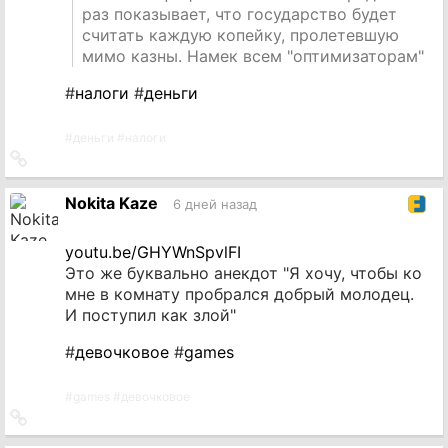
раз показывает, что государство будет
считать каждую копейку, пролетевшую
мимо казны. Намек всем "оптимизаторам"
#
налоги
#
деньги
#
деньги
#
налоги
Ссылка
на
источник
Nokita Kaze
6 дней назад
youtu.be/GHYWnSpvlFI
Это же буквально анекдот "Я хочу, чтобы ко
мне в комнату пробрался добрый молодец.
И поступил как злой"
#
девочковое
#
games
#
games
#
девочковое
Ссылка
на