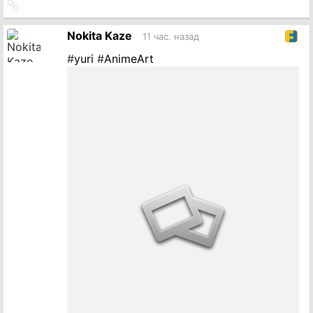
Ссылка
на
источник
Nokita Kaze
11 час. назад
#
yuri
#
AnimeArt