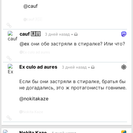
@
cauf
@
cauf 🇷🇺
Ссылка
на
cauf 🇷🇺
3 дней назад
•
источник
@
ex
они обе застряли в стиралке? Или что?
@
Ex culo ad aures
Ссылка
на
Ex culo ad aures
3 дней назад
•
источник
Если бы они застряли в стиралке, братья бы
не догадались, это ж протагонисты говниме.
@
nokitakaze
@
Nokita Kaze
Ссылка
на
источник
Nokita Kaze