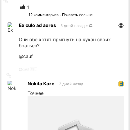
Ссылка
на
1
источник
12 комментариев - Показать больше
Ex culo ad aures
3 дней назад
•
Они обе хотят прыгнуть на кукан своих
братьев?
@
cauf
@
cauf 🇷🇺
Ссылка
на
Nokita Kaze
3 дней назад
источник
Точнее