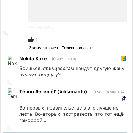
#
AnimeArt
#
yuri
Ссылка
на
1
источник
3 комментариев - Показать больше
Nokita Kaze
10 час. назад
Боишься,
принцесскам
найдут другую
жену
лучшую подругу
?
Ссылка
на
Ténno Seremél’ (bildamanto)
10 час. назад
•
источник
Во‐первых, правительству в это лучше не
лезть. Во‐вторых, экстраверты это тот ещё
геморрой…
Ссылка