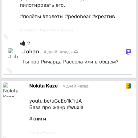
пилотировать его.
#
полёты
#
полеты
#
pedobear
#
креатив
#
pedobear
#
креатив
#
полёты
Ссылка
на
2
источник
𝙹𝚘𝚑𝚊𝚗
4 дней назад
•
Ты про Ричарда Рассела или в общем?
Ссылка
на
источник
Nokita Kaze
4 дней назад
youtu.be/uGaEo1kTrJA
База про жанр #
wuxia
#
книги
#
книги
#
wuxia