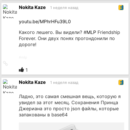
источник
Nokita Kaze
1 неделя назад
youtu.be/MPhrHFu39L0
Какого лешего. Вы видели? #
MLP
Friendship
Forever. Они двух понях прогондонили по
дороге!
#
mlp
Ссылка
на
1
источник
Nokita Kaze
1 неделя назад
Ладно, это самая смешная вещь, которую я
увидел за этот месяц. Сохранения Принца
Джериана это просто json файлы, которые
запакованы в base64