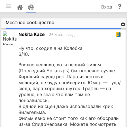
мобильная версия
П
Мой
Вход
и
профиль
до
Местное сообщество
Nokita Kaze
36 мин. назад
Ну что, сходил я на Колобка.
6/10.
Вполне неплохо, хотя первый фильм
(Последний Богатырь) был конечно лучше.
Хороший саундтрек. Пара известных
мелодий, не буду спойлерить. Юмор — туда/
сюда, пара хороших шуток. Графен — на
уровне, не знаю что вам там не
понравилось.
В одной из сцен даже использовали крик
Вильгельма.
Фильм явно не стоит того как его обосрали
из-за СпидрЧеловека. Можете посмотреть