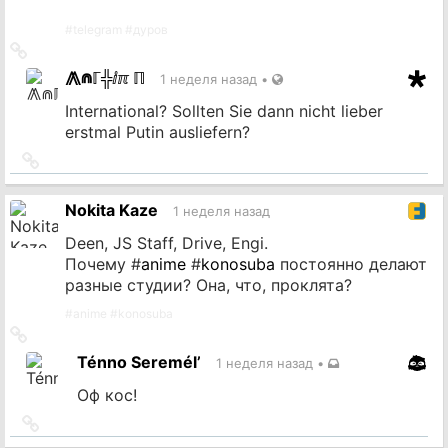
#
telegram
#
дуров
Ссылка
на
⨇⋒ℾ╬ⅈℼ ℿ
1 неделя назад
•
источник
International? Sollten Sie dann nicht lieber
erstmal Putin ausliefern?
Ссылка
на
источник
Nokita Kaze
1 неделя назад
Deen, JS Staff, Drive, Engi.
Почему #
anime
#
konosuba
постоянно делают
разные студии? Она, что, проклята?
#
anime
#
konosuba
Ссылка
на
Ténno Seremél’
1 неделя назад
•
источник
Оф кос!
Ссылка
на