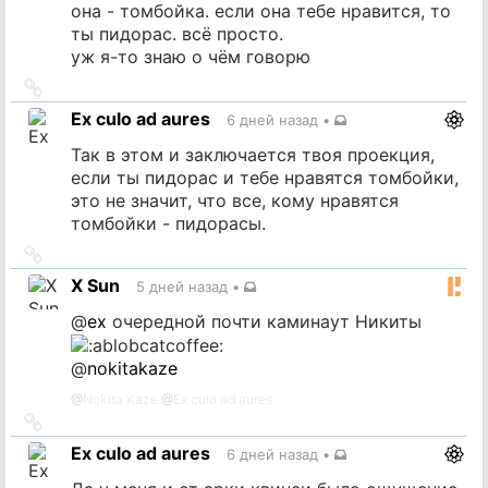
она - томбойка. если она тебе нравится, то
ты пидорас. всё просто.
уж я-то знаю о чём говорю
Ссылка
на
Ex culo ad aures
6 дней назад
•
источник
Так в этом и заключается твоя проекция,
если ты пидорас и тебе нравятся томбойки,
это не значит, что все, кому нравятся
томбойки - пидорасы.
Ссылка
на
X Sun
5 дней назад
•
источник
@
ex
очередной почти каминаут Никиты
@
nokitakaze
@
Nokita Kaze
@
Ex culo ad aures
Ссылка
на
Ex culo ad aures
6 дней назад
•
источник