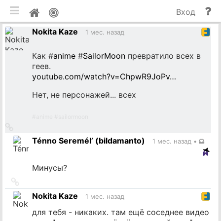
мобильная версия
П
Мой
Вход
и
профиль
Nokita Kaze
до
1 мес. назад
Как #
anime
#
SailorMoon
превратило всех в
геев.
youtube.com/watch?v=ChpwR9JoPv…
Нет, не персонажей... всех
#
anime
#
sailormoon
Ссылка
на
Ténno Seremél’ (bildamanto)
1 мес. назад
•
источник
Минусы?
Ссылка
на
Nokita Kaze
1 мес. назад
источник
для тебя - никаких. там ещё соседнее видео