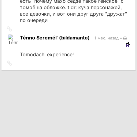
есть "почему махо сёдзё такое гейское" с
томоё на обложке. tldr: куча персонажей,
все девочки, и вот они друг друга "дружат"
по очереди
Ссылка
на
Ténno Seremél’ (bildamanto)
1 мес. назад
•
источник
Tomodachi experience!
Ссылка
на
источник