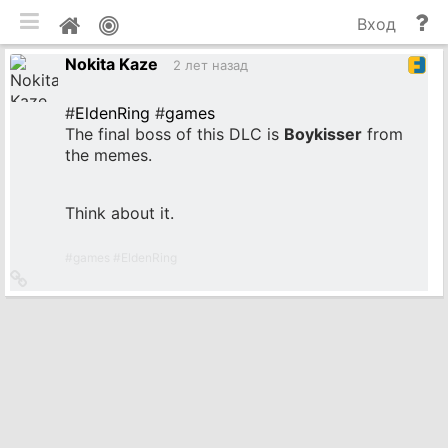
мобильная версия
П
Мой
Вход
и
профиль
Nokita Kaze
до
2 лет назад
#
EldenRing
#
games
The final boss of this DLC is
Boykisser
from
the memes.
Think about it.
#
games
#
EldenRing
Ссылка
на
источник